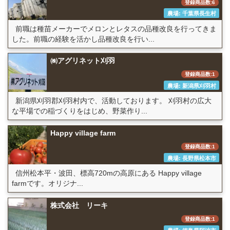
登録商品数:6
農場: 千葉県長生村
前職は種苗メーカーでメロンとレタスの品種改良を行ってきま
した。前職の経験を活かし品種改良を行い...
㈱アグリネット刈羽
登録商品数:1
農場: 新潟県刈羽村
新潟県刈羽郡刈羽村内で、活動しております。 刈羽村の広大
な平場での稲づくりをはじめ、野菜作り...
Happy village farm
登録商品数:1
農場: 長野県松本市
信州松本平・波田、標高720mの高原にある Happy village
farmです。オリジナ...
株式会社 リーキ
登録商品数:1