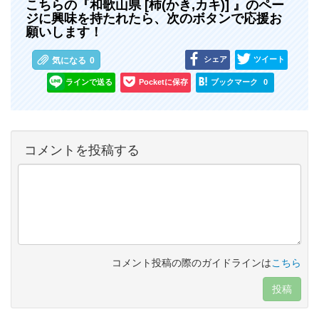
こちらの『和歌山県 [柿(かき,カキ)] 』のペー
ジに興味を持たれたら、次のボタンで応援お
願いします！
シェア
ツイート
気になる
0
ラインで送る
Pocketに保存
ブックマーク
0
コメントを投稿する
コメント投稿の際のガイドラインは
こちら
投稿