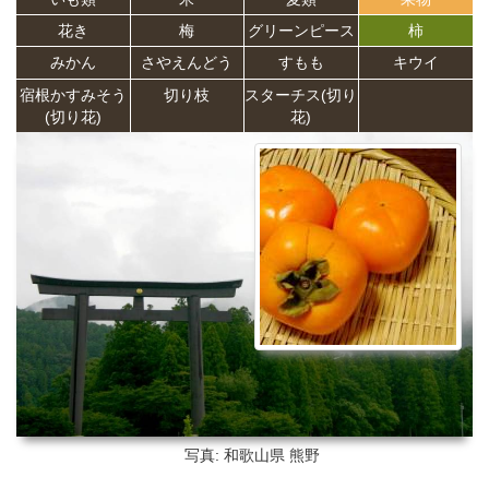
花き
梅
グリーンピース
柿
みかん
さやえんどう
すもも
キウイ
宿根かすみそう
切り枝
スターチス(切り
(切り花)
花)
写真: 和歌山県
熊野