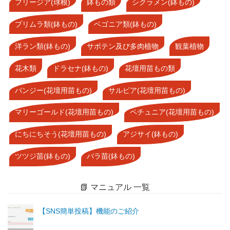
フリージア(球根)
鉢もの類
シクラメン(鉢もの)
プリムラ類(鉢もの)
ベゴニア類(鉢もの)
洋ラン類(鉢もの)
サボテン及び多肉植物
観葉植物
花木類
ドラセナ(鉢もの)
花壇用苗もの類
パンジー(花壇用苗もの)
サルビア(花壇用苗もの)
マリーゴールド(花壇用苗もの)
ペチュニア(花壇用苗もの)
にちにちそう(花壇用苗もの)
アジサイ(鉢もの)
ツツジ苗(鉢もの)
バラ苗(鉢もの)
📗 マニュアル 一覧
【SNS簡単投稿】機能のご紹介