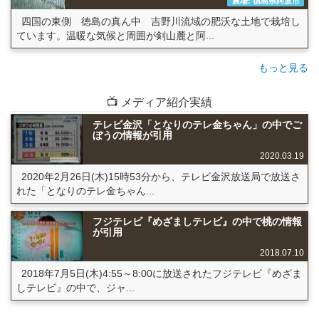
農場: 徳島県阿波市
四国の東側 徳島の真ん中 吉野川流域の肥沃な土地で栽培し
ています。温暖な気候と周囲が剣山麓と阿...
もっと見る
📺 メディア紹介実績
テレビ金沢「となりのテレ金ちゃん」の中でご
ぼうの情報が引用
2020.03.19
2020年2月26日(木)15時53分から、テレビ金沢放送局で放送さ
れた「となりのテレ金ちゃん...
フジテレビ『めざましテレビ』の中で桃の情報
が引用
2018.07.10
2018年7月5日(木)4:55～8:00に放送されたフジテレビ『めざま
しテレビ』の中で、ジャ...