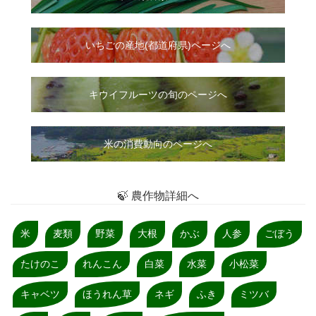
いちご
の
産地(都道府県)ページへ
キウイフルーツの旬のページへ
米の消費動向のページへ
🍃 農作物詳細へ
米
麦類
野菜
大根
かぶ
人参
ごぼう
たけのこ
れんこん
白菜
水菜
小松菜
キャベツ
ほうれん草
ネギ
ふき
ミツバ