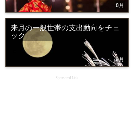
8月
来月の一般世帯の支出動向をチェ
ック
9月
Sponsored Link