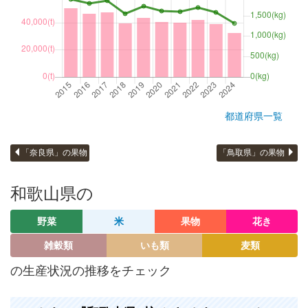
都道府県一覧
「奈良県」の果物
「鳥取県」の果物
和歌山県の
野菜
米
果物
花き
雑穀類
いも類
麦類
の生産状況の推移をチェック