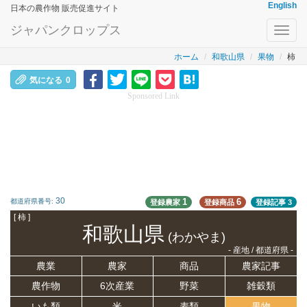
English
日本の農作物 販売促進サイト
ジャパンクロップス
Toggl
navig
ホーム
和歌山県
果物
柿
気になる
0
Sponsored Link
30
1
6
都道府県番号:
登録農家
登録商品
登録記事
3
[ 柿 ]
和歌山県
(わかやま)
- 産地 / 都道府県 -
農業
農家
商品
農家記事
農作物
6次産業
野菜
雑穀類
いも類
米
麦類
果物