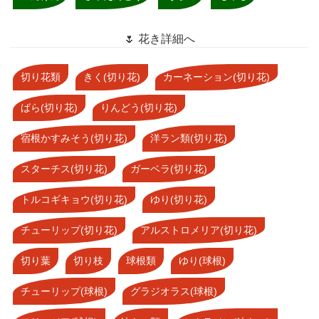
🌷 花き詳細へ
切り花類
きく(切り花)
カーネーション(切り花)
ばら(切り花)
りんどう(切り花)
宿根かすみそう(切り花)
洋ラン類(切り花)
スターチス(切り花)
ガーベラ(切り花)
トルコギキョウ(切り花)
ゆり(切り花)
チューリップ(切り花)
アルストロメリア(切り花)
切り葉
切り枝
球根類
ゆり(球根)
チューリップ(球根)
グラジオラス(球根)