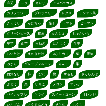
春菊
ニラ
セロリ
アスパラガス
カリフラワー
ブロッコリー
レタス
チンゲン菜
きゅうり
かぼちゃ
茄子
トマト
ピーマン
グリーンピース
枝豆
かんしょ
じゃがいも
里芋
山芋
玉ねぎ
にんにく
生姜
しいたけ
えのきたけ
ぶなしめじ
梅
果物
みかん
グレープフルーツ
りんご
梨
西洋なし
柿
びわ
桃
すもも
さくらんぼ
ぶどう
栗
いちご
メロン
すいか
パイナップル
キウイ
スイートコーン
オレンジ
いんげん
さやえんどう
そら豆
もやし