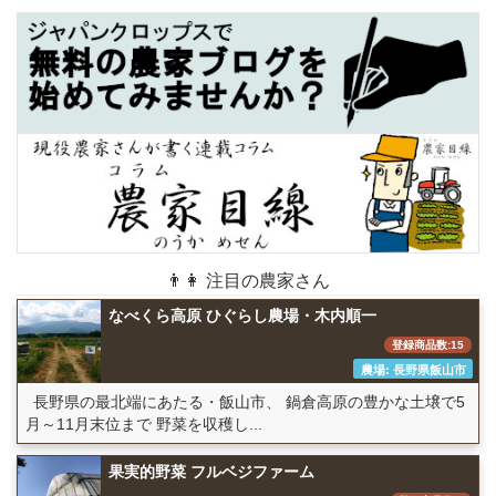
👨👩 注目の農家さん
なべくら高原 ひぐらし農場・木内順一
登録商品数:15
農場: 長野県飯山市
長野県の最北端にあたる・飯山市、 鍋倉高原の豊かな土壌で5
月～11月末位まで 野菜を収穫し...
果実的野菜 フルベジファーム