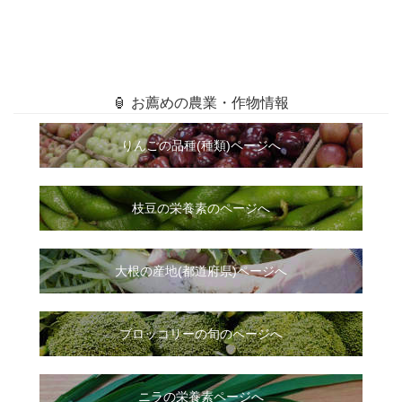
🏮 お薦めの農業・作物情報
りんごの品種(種類)ページへ
枝豆の栄養素のページへ
大根
の
産地(都道府県)ページへ
ブロッコリーの旬のページへ
ニラ
の
栄養素ページへ