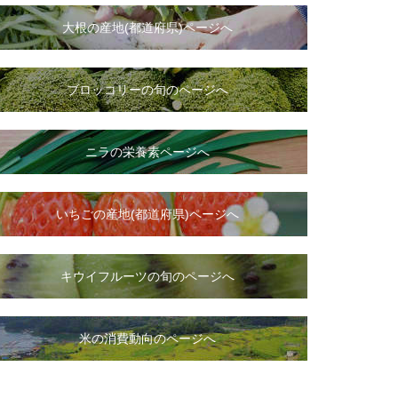
大根
の
産地(都道府県)ページへ
ブロッコリーの旬のページへ
ニラ
の
栄養素ページへ
いちご
の
産地(都道府県)ページへ
キウイフルーツの旬のページへ
米の消費動向のページへ