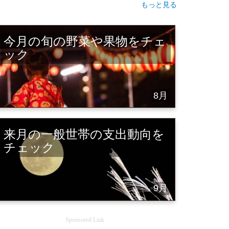
もっと見る
今月の旬の野菜や果物をチェ
ック
8月
来月の一般世帯の支出動向を
チェック
9月
Sponsored Link