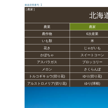
1
都道府県番号:
[ 農家 ]
北海
農業
農家
農作物
6次産業
いも類
米
花き
じゃがいも
かぼちゃ
スイートコーン
アスパラガス
ブロッコリー
メロン
さくらんぼ
トルコギキョウ(切り花)
ゆり(切り花)
アルストロメリア(切り花)
ゆり(球根)