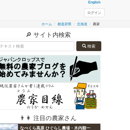
English
ログイン
ホーム
都道府県
北海道
農家
🔎 サイト内検索
検索
👨👩 注目の農家さん
なべくら高原 ひぐらし農場・木内順一