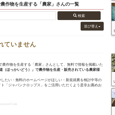
で農作物を生産する
「農家」さん
の
一覧
検索
並び替え
れていません
北海道」で農作物を生産する「農家」さんとして、無料で情報を掲載いた
海道（ほっかいどう）」
で
農作物を
生産・販売されている
農家様
やしたい・無料のホームページがほしい・新規就農を検討中等の
イト「ジャパンクロップス」をご活用いただくよう是非お薦めお
ponsored Link