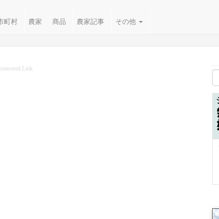
市町村
農家
商品
農家記事
その他
ponsored Link