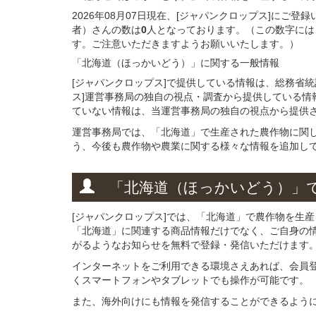
2026年08月07日現在、[ジャパンクロップス]にご
者）さんの数は
0
人となっております。（この数字には
す。ご注意いただきますようお願いいたします。）
「北海道（ほっかいどう）」
に関する
一般
情報
[ジャパンクロップス]で提供している情報は、総務省
ス]運営事務局の独自の視点・調査から提供している情
ていない情報は、当運営事務局の独自の視点から提供
運営事務局では、「北海道」で生産された農作物に関
う、今後も農作物や農業に関する様々な情報を追加し
「北海道（ほっかいどう）」
[ジャパンクロップス]では、「北海道」で農作物を生
「北海道」に関連する商品情報だけでなく、ご自身の
がるようなお知らせを無料で登録・発信いただけます
インターネットをご利用できる環境さえあれば、会員
くスマートフォンやタブレットでも操作が可能です。
また、海外向けにも情報を発信することができるよう