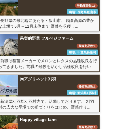
登録商品数:15
農場: 長野県飯山市
長野県の最北端にあたる・飯山市、 鍋倉高原の豊か
な土壌で5月～11月末位まで 野菜を収穫し...
果実的野菜 フルベジファーム
登録商品数:6
農場: 千葉県長生村
前職は種苗メーカーでメロンとレタスの品種改良を行
ってきました。前職の経験を活かし品種改良を行い...
㈱アグリネット刈羽
登録商品数:1
農場: 新潟県刈羽村
新潟県刈羽郡刈羽村内で、活動しております。 刈羽
村の広大な平場での稲づくりをはじめ、野菜作り...
Happy village farm
登録商品数:1