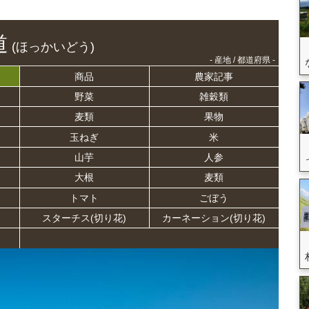
道
(ほっかいどう)
- 産地 / 都道府県 -
商品
農家記事
野菜
雑穀類
麦類
果物
玉ねぎ
米
山芋
人参
大根
麦類
トマト
ごぼう
スターチス(切り花)
カーネーション(切り花)