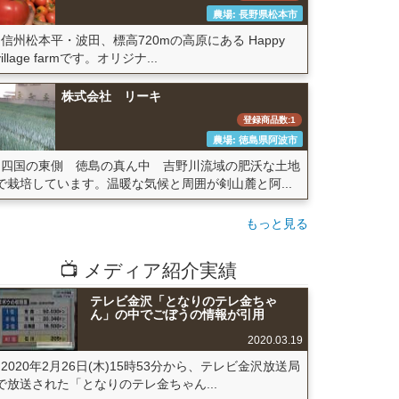
農場: 長野県松本市
信州松本平・波田、標高720mの高原にある Happy
village farmです。オリジナ...
株式会社 リーキ
登録商品数:1
農場: 徳島県阿波市
四国の東側 徳島の真ん中 吉野川流域の肥沃な土地
で栽培しています。温暖な気候と周囲が剣山麓と阿...
もっと見る
📺 メディア紹介実績
テレビ金沢「となりのテレ金ちゃ
ん」の中でごぼうの情報が引用
2020.03.19
2020年2月26日(木)15時53分から、テレビ金沢放送局
で放送された「となりのテレ金ちゃん...