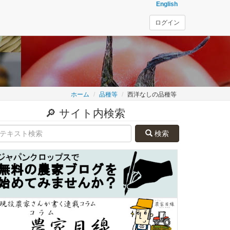
English
ログイン
ホーム
品種等
西洋なしの品種等
🔎 サイト内検索
検索