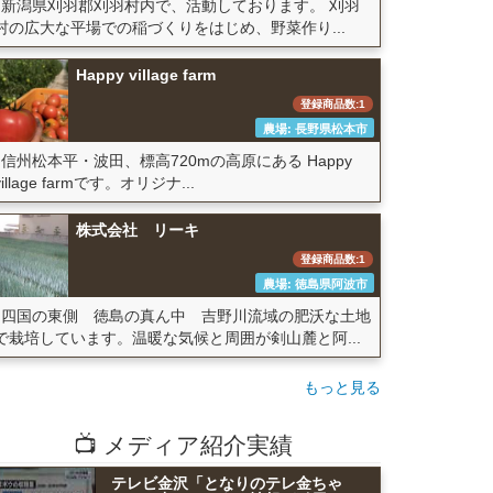
新潟県刈羽郡刈羽村内で、活動しております。 刈羽
村の広大な平場での稲づくりをはじめ、野菜作り...
Happy village farm
登録商品数:1
農場: 長野県松本市
信州松本平・波田、標高720mの高原にある Happy
village farmです。オリジナ...
株式会社 リーキ
登録商品数:1
農場: 徳島県阿波市
四国の東側 徳島の真ん中 吉野川流域の肥沃な土地
で栽培しています。温暖な気候と周囲が剣山麓と阿...
もっと見る
📺 メディア紹介実績
テレビ金沢「となりのテレ金ちゃ