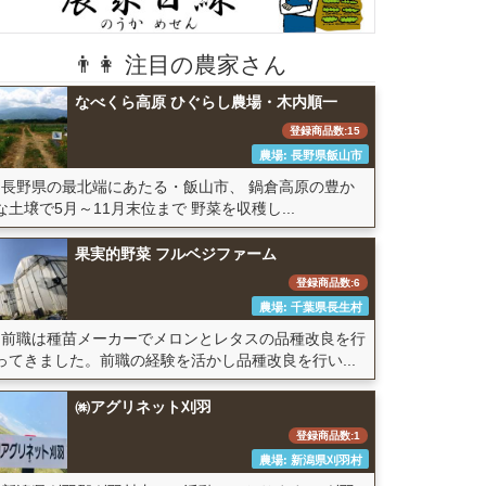
👨👩 注目の農家さん
なべくら高原 ひぐらし農場・木内順一
登録商品数:15
農場: 長野県飯山市
長野県の最北端にあたる・飯山市、 鍋倉高原の豊か
な土壌で5月～11月末位まで 野菜を収穫し...
果実的野菜 フルベジファーム
登録商品数:6
農場: 千葉県長生村
前職は種苗メーカーでメロンとレタスの品種改良を行
ってきました。前職の経験を活かし品種改良を行い...
㈱アグリネット刈羽
登録商品数:1
農場: 新潟県刈羽村