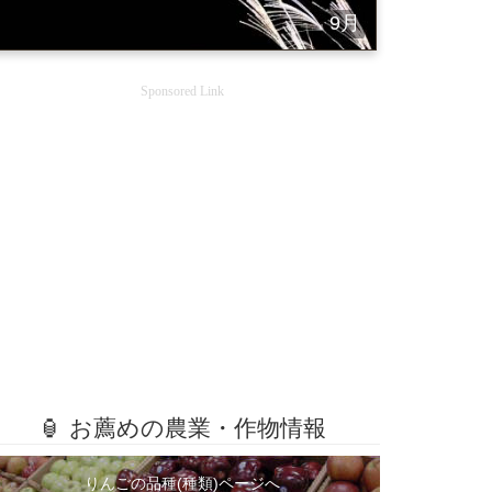
9月
Sponsored Link
🏮 お薦めの農業・作物情報
りんごの品種(種類)ページへ