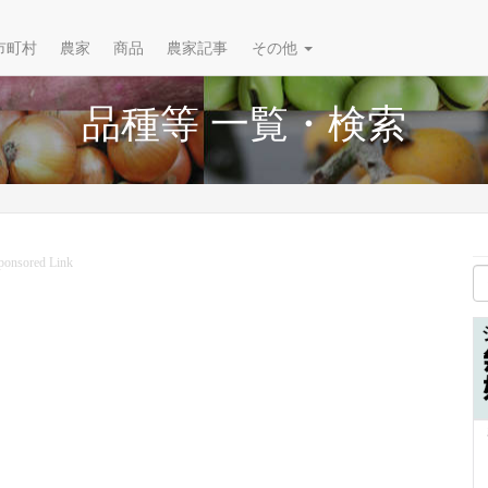
市町村
農家
商品
農家記事
その他
品種等 一覧・検索
ponsored Link