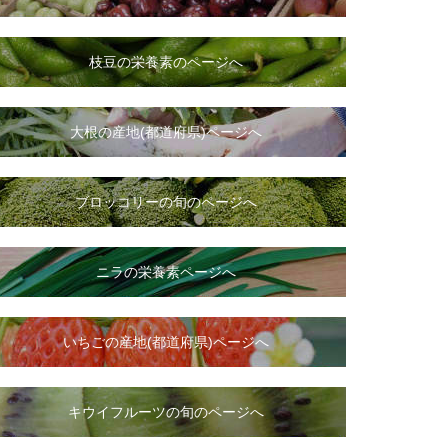
枝豆の栄養素のページへ
大根
の
産地(都道府県)ページへ
ブロッコリーの旬のページへ
ニラ
の
栄養素ページへ
いちご
の
産地(都道府県)ページへ
キウイフルーツの旬のページへ