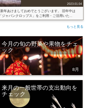
2023.01.04
新年あけましておめでとうございます。 旧年中は
「ジャパンクロップス」をご利用・ご活用いた...
もっと見る
今月の旬の野菜や果物をチェ
ック
8月
来月の一般世帯の支出動向を
チェック