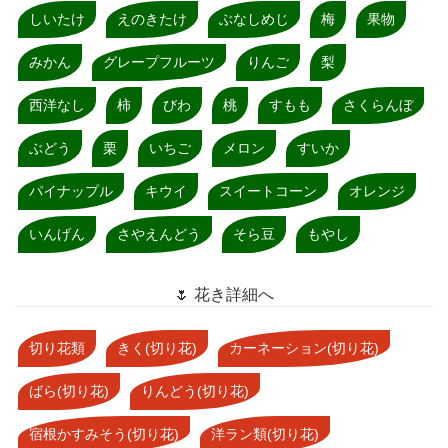
しいたけ
えのきたけ
ぶなしめじ
梅
果物
みかん
グレープフルーツ
りんご
梨
西洋なし
柿
びわ
桃
すもも
さくらんぼ
ぶどう
栗
いちご
メロン
すいか
パイナップル
キウイ
スイートコーン
オレンジ
いんげん
さやえんどう
そら豆
もやし
🌷 花き詳細へ
切り花類
きく(切り花)
カーネーション(切り花)
ばら(切り花)
りんどう(切り花)
宿根かすみそう(切り花)
洋ラン類(切り花)