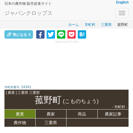
English
日本の農作物 販売促進サイト
ジャパンクロップス
Toggl
navig
ホーム
市町村
三重県
菰野町
気になる
0
Sponsored Link
24341
市町村番号:
[ 農業 ] 三重県 三重郡
菰野町
(こものちょう)
- 市町村 -
農業
農家
商品
農家記事
農作物
三重県