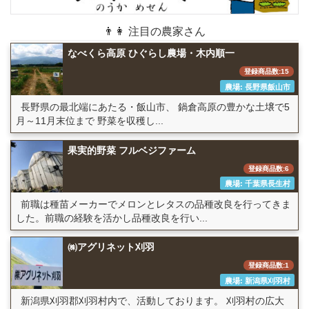
👨👩 注目の農家さん
なべくら高原 ひぐらし農場・木内順一
登録商品数:15
農場: 長野県飯山市
長野県の最北端にあたる・飯山市、 鍋倉高原の豊かな土壌で5
月～11月末位まで 野菜を収穫し...
果実的野菜 フルベジファーム
登録商品数:6
農場: 千葉県長生村
前職は種苗メーカーでメロンとレタスの品種改良を行ってきま
した。前職の経験を活かし品種改良を行い...
㈱アグリネット刈羽
登録商品数:1
農場: 新潟県刈羽村
新潟県刈羽郡刈羽村内で、活動しております。 刈羽村の広大