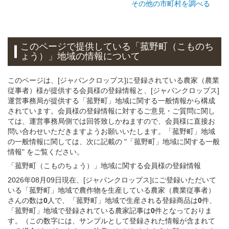
その他の市町村を調べる
このページで提供している
「菰野町（こものち
ょう）」
地域
の情報について
このページは、[ジャパンクロップス]に登録されている農家（農業
従事者）様が提供する会員様の登録情報と、[ジャパンクロップス]
運営事務局が提供する「菰野町」地域に関する一般情報から構成
されています。会員様の登録情報に対するご意見・ご質問に関し
ては、運営事務局側では回答致しかねますので、会員様に直接お
問い合わせいただきますようお願いいたします。「菰野町」地域
の一般情報に関しては、次に記載の "「菰野町」地域に関する一般
情報" をご覧ください。
「菰野町（こものちょう）」
地域
に関する
会員様
の
登録
情報
2026年08月09日現在、[ジャパンクロップス]にご登録いただいて
いる「菰野町」地域で農作物を生産している農家（農業従事者）
さんの数は
0
人で、「菰野町」地域で生産される登録商品は
0
件、
「菰野町」地域で登録されている農家記事は
0
件となっておりま
す。（この数字には、サンプルとして登録された情報が含まれて