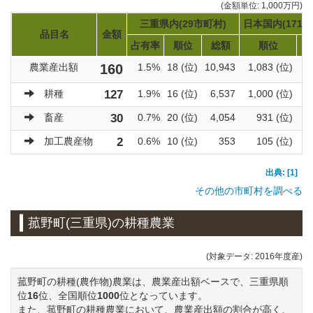
(金額単位: 1,000万円)
三重県内(29市町村)
日本国内(1719
品目名
金額
占有率
順位
総額
順位
農業産出額
160
1.5%
18 (位)
10,943
1,083 (位)
9
耕種
127
1.9%
16 (位)
6,537
1,000 (位)
6
畜産
30
0.7%
20 (位)
4,054
931 (位)
3
加工農産物
2
0.6%
10 (位)
353
105 (位)
出典: [1]
その他の市町村を調べる
菰野町(三重県)の耕種農業
(対象データ: 2016年度産)
菰野町の耕種(農作物)農業は、農業産出額ベースで、三重県順
位
16
位、全国順位
1000
位となっています。
また、菰野町の耕種農業において、農業産出額の割合が高く、