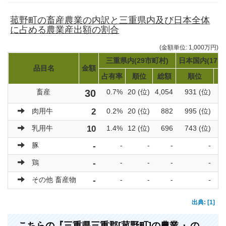
菰野町の畜産農業の内訳と三重県内及び日本全体
に占める農業産出額の割合
(金額単位: 1,000万円)
三重県内(29市町村)
日本国内(171
品目名
金額
占有率
順位
総額
順位
畜産
30
0.7%
20 (位)
4,054
931 (位)
肉用牛
2
0.2%
20 (位)
882
995 (位)
乳用牛
10
1.4%
12 (位)
696
743 (位)
豚
-
-
-
-
-
鶏
-
-
-
-
-
その他 畜産物
-
-
-
-
-
出典: [1]
こちらの『三重県三重郡[菰野町]の農業 』の