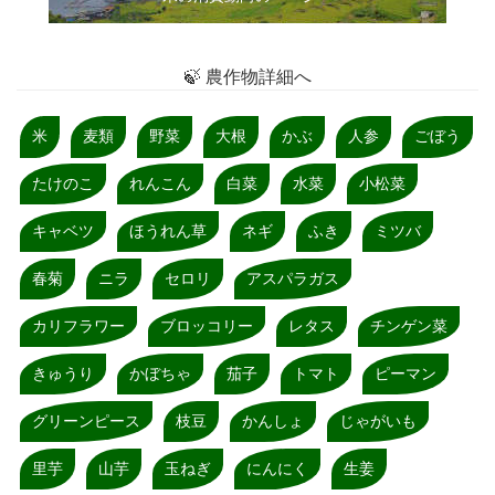
🍃 農作物詳細へ
米
麦類
野菜
大根
かぶ
人参
ごぼう
たけのこ
れんこん
白菜
水菜
小松菜
キャベツ
ほうれん草
ネギ
ふき
ミツバ
春菊
ニラ
セロリ
アスパラガス
カリフラワー
ブロッコリー
レタス
チンゲン菜
きゅうり
かぼちゃ
茄子
トマト
ピーマン
グリーンピース
枝豆
かんしょ
じゃがいも
里芋
山芋
玉ねぎ
にんにく
生姜