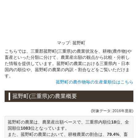
マップ: 菰野町
こちらでは、三重郡菰野町(三重県)の農業状況を、耕種(農作物)や
畜産といった分類に分けて、農業産出額の観点から比較・分析し
た情報を提供しています。菰野町の農業における三重県内・日本
国内の順位や、菰野町の農業の内訳・割合などをご覧いただけま
す。
菰野町の農作物毎の生産量順位はこちら
菰野町(三重県)の農業概要
(対象データ: 2016年度産)
菰野町の農業は、農業産出額ベースで、三重県内順位
18
位、全
国順位
1083
位となっています。
また、菰野町の農業において、耕種農業の割合は、
79.4%
、畜