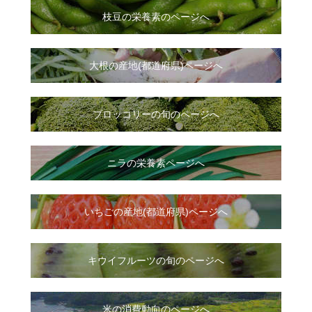
枝豆の栄養素のページへ
大根
の
産地(都道府県)ページへ
ブロッコリーの旬のページへ
ニラ
の
栄養素ページへ
いちご
の
産地(都道府県)ページへ
キウイフルーツの旬のページへ
米の消費動向のページへ