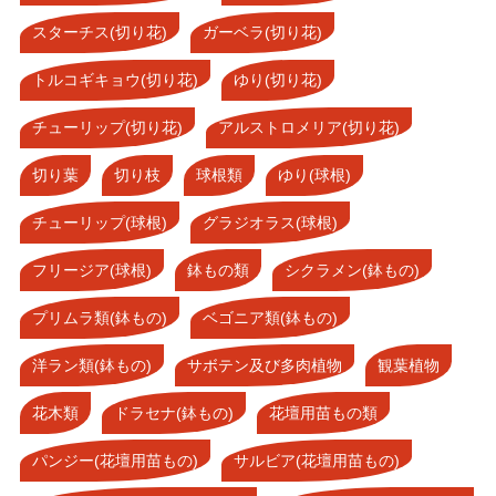
スターチス(切り花)
ガーベラ(切り花)
トルコギキョウ(切り花)
ゆり(切り花)
チューリップ(切り花)
アルストロメリア(切り花)
切り葉
切り枝
球根類
ゆり(球根)
チューリップ(球根)
グラジオラス(球根)
フリージア(球根)
鉢もの類
シクラメン(鉢もの)
プリムラ類(鉢もの)
ベゴニア類(鉢もの)
洋ラン類(鉢もの)
サボテン及び多肉植物
観葉植物
花木類
ドラセナ(鉢もの)
花壇用苗もの類
パンジー(花壇用苗もの)
サルビア(花壇用苗もの)