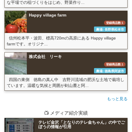
な平場での稲づくりをはじめ、野菜作り...
Happy village farm
登録商品数:1
農場: 長野県松本市
信州松本平・波田、標高720mの高原にある Happy village
farmです。オリジナ...
株式会社 リーキ
登録商品数:1
農場: 徳島県阿波市
四国の東側 徳島の真ん中 吉野川流域の肥沃な土地で栽培し
ています。温暖な気候と周囲が剣山麓と阿...
もっと見る
📺 メディア紹介実績
テレビ金沢「となりのテレ金ちゃん」の中でご
ぼうの情報が引用