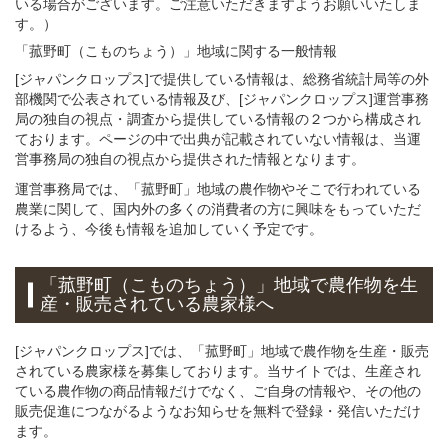
いる場合がございます。ご注意いただきますようお願いいたしま
す。）
「菰野町（こものちょう）」
地域
に関する
一般
情報
[ジャパンクロップス]で提供している情報は、総務省統計局等の外
部機関で公表されている情報及び、[ジャパンクロップス]運営事務
局の独自の視点・調査から提供している情報の２つから構成され
ております。ページの中で出典が記載されていない情報は、当運
営事務局の独自の視点から提供された情報となります。
運営事務局では、「菰野町」地域の農作物やそこで行われている
農業に関して、国内外の多くの消費者の方に興味をもっていただ
けるよう、今後も情報を追加していく予定です。
「菰野町（こものちょう）」
地域
で
農作物を
生
産・販売されている
農家様へ
[ジャパンクロップス]では、「菰野町」地域で農作物を生産・販売
されている農家様を募集しております。当サイトでは、生産され
ている農作物の商品情報だけでなく、ご自身の情報や、その他の
販売促進につながるようなお知らせを無料で登録・発信いただけ
ます。