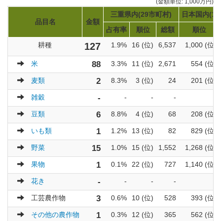
(金額単位: 1,000万円)
三重県内(29市町村)
日本国内(17
品目名
金額
占有率
順位
総額
順位
耕種
127
1.9%
16 (位)
6,537
1,000 (位)
米
88
3.3%
11 (位)
2,671
554 (位)
麦類
2
8.3%
3 (位)
24
201 (位)
雑穀
-
-
-
-
-
豆類
6
8.8%
4 (位)
68
208 (位)
いも類
1
1.2%
13 (位)
82
829 (位)
野菜
15
1.0%
15 (位)
1,552
1,268 (位)
果物
1
0.1%
22 (位)
727
1,140 (位)
花き
-
-
-
-
-
工芸農作物
3
0.6%
10 (位)
528
393 (位)
その他の農作物
1
0.3%
12 (位)
365
562 (位)