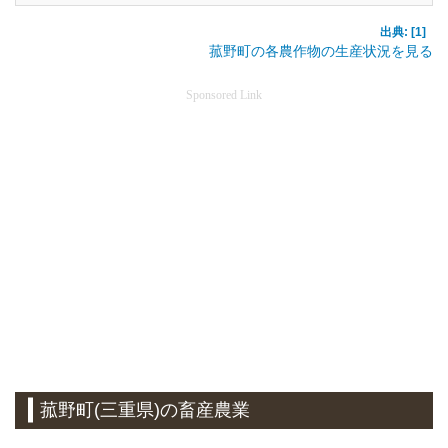
出典: [1]
菰野町の各農作物の生産状況を見る
Sponsored Link
菰野町(三重県)の畜産農業