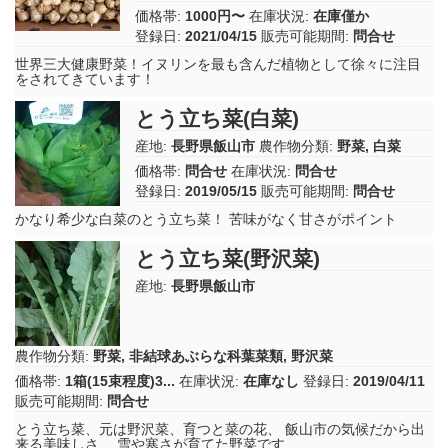
価格帯:
1000円〜
在庫状況:
在庫僅か
登録日:
2021/04/15
販売可能期間:
問合せ
世界三大健康野菜！イヌリンを最も含んだ植物として徐々に注目
をされてきています！
とう立ち菜(白菜)
産地:
長野県飯山市
農作物分類:
野菜
,
白菜
価格帯:
問合せ
在庫状況:
問合せ
登録日:
2019/05/15
販売可能期間:
問合せ
かなり希少な白菜のとう立ち菜！ 苦味がなく甘さがポイント
とう立ち菜(野沢菜)
産地:
長野県飯山市
農作物分類:
野菜
,
非結球あぶらな科葉菜類
,
野沢菜
価格帯:
1箱(15束程度)3...
在庫状況:
在庫なし
登録日:
2019/04/11
販売可能期間:
問合せ
とう立ち菜、元は野沢菜、育つと菜の花、 飯山市の気候だから出
来る美味しさ、 雪や寒さが育てた野菜です