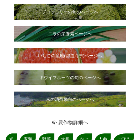
ブロッコリーの旬のページへ
ニラ
の
栄養素ページへ
いちご
の
産地(都道府県)ページへ
キウイフルーツの旬のページへ
米の消費動向のページへ
🍃 農作物詳細へ
米
麦類
野菜
大根
かぶ
人参
ごぼう