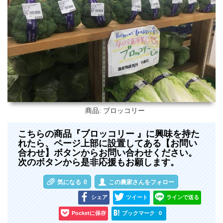
商品: ブロッコリー
こちらの商品『ブロッコリー 』に興味を持た
れたら、ページ上部に設置してある【お問い
合わせ】ボタンからお問い合わせください。
次のボタンから是非応援もお願します。
気になる
0
この農家さんをフォロー
シェア
ツイート
ラインで送る
Pocketに保存
ブックマーク
0