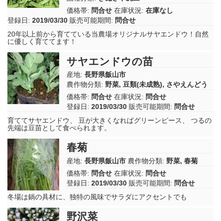
価格帯:
問合せ
在庫状況:
在庫なし
登録日:
2019/03/30
販売可能期間:
問合せ
20年以上前から育てている当農場オリジナルサヤエンドウ！自然
に優しく育ててます！
サヤエンドウの苗
産地:
長野県飯山市
農作物分類:
野菜
,
豆類(未成熟)
,
さやえんどう
価格帯:
問合せ
在庫状況:
問合せ
登録日:
2019/03/30
販売可能期間:
問合せ
育ててサヤエンドウ、 豆が大きくなればグリーンピース、 つるの
先端は豆苗として食べられます。
春菊
産地:
長野県飯山市
農作物分類:
野菜
,
春菊
価格帯:
問合せ
在庫状況:
問合せ
登録日:
2019/03/30
販売可能期間:
問合せ
冬場は鍋の具材に、独特の風味でサラダにアクセントでも
野沢菜