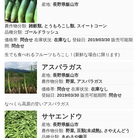
産地:
長野県飯山市
農作物分類:
雑穀類
,
とうもろこし類
,
スイートコーン
品種分類:
ゴールドラッシュ
価格帯:
問合せ
在庫状況:
在庫なし
登録日:
2019/03/30
販売可能期
間:
問合せ
生でも食べれるフルーツもろこし！(新鮮な場合に限ります)
アスパラガス
産地:
長野県飯山市
農作物分類:
野菜
,
アスパラガス
価格帯:
問合せ
在庫状況:
在庫なし
登録日:
2019/03/30
販売可能期間:
問合せ
なべくら高原の甘いアスパラガス
サヤエンドウ
産地:
長野県飯山市
農作物分類:
野菜
,
豆類(未成熟)
,
さやえんどう
品種分類:
きぬさや豌豆