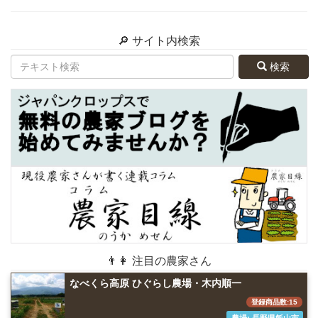
🔎 サイト内検索
検索
👨👩 注目の農家さん
なべくら高原 ひぐらし農場・木内順一
登録商品数:15
農場: 長野県飯山市