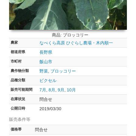
商品: ブロッコリー
農家
なべくら高原 ひぐらし農場・木内順一
都道府県
長野県
市町村
飯山市
農作物分類
野菜
,
ブロッコリー
品種分類
ピクセル
販売可能期間
7月
,
8月
,
9月
,
10月
在庫状況
問合せ
公開日時
2019/03/30
販売条件等
価格帯
問合せ