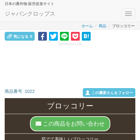
日本の農作物 販売促進サイト
ジャパンクロップス
Toggl
navig
ホーム
商品
ブロッコリー
気になる
0
Sponsored Link
商品番号:
1022
この農家さんをフォロー
ブロッコリー
この商品をお問い合わせ
茹でて美味しいブロッコリー