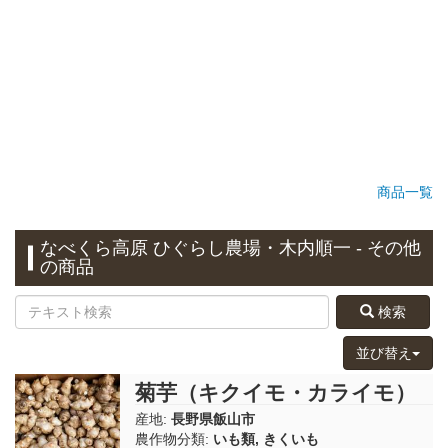
商品一覧
なべくら高原 ひぐらし農場・木内順一 - その他
の商品
検索
並び替え
菊芋（キクイモ・カライモ）
産地:
長野県飯山市
農作物分類:
いも類
,
きくいも