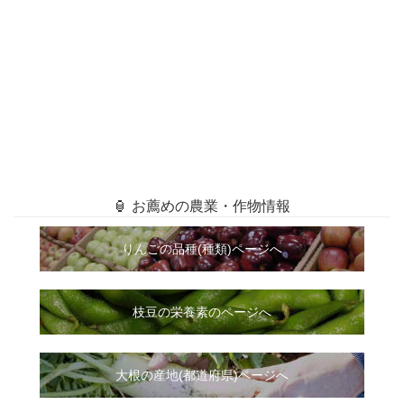
🏮 お薦めの農業・作物情報
りんごの品種(種類)ページへ
枝豆の栄養素のページへ
大根
の
産地(都道府県)ページへ