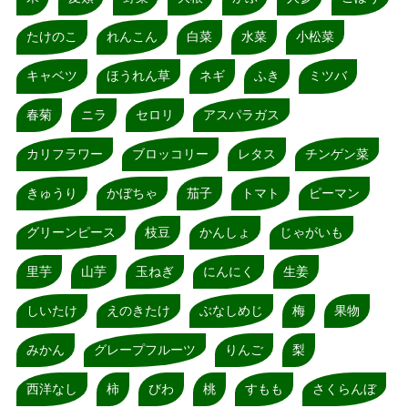
たけのこ
れんこん
白菜
水菜
小松菜
キャベツ
ほうれん草
ネギ
ふき
ミツバ
春菊
ニラ
セロリ
アスパラガス
カリフラワー
ブロッコリー
レタス
チンゲン菜
きゅうり
かぼちゃ
茄子
トマト
ピーマン
グリーンピース
枝豆
かんしょ
じゃがいも
里芋
山芋
玉ねぎ
にんにく
生姜
しいたけ
えのきたけ
ぶなしめじ
梅
果物
みかん
グレープフルーツ
りんご
梨
西洋なし
柿
びわ
桃
すもも
さくらんぼ