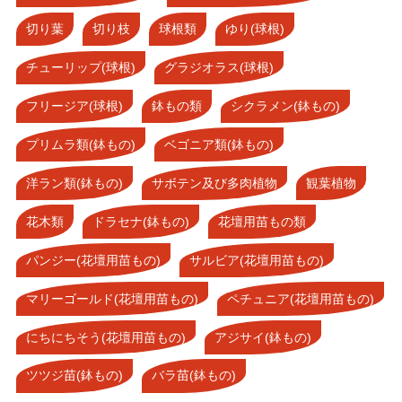
切り葉
切り枝
球根類
ゆり(球根)
チューリップ(球根)
グラジオラス(球根)
フリージア(球根)
鉢もの類
シクラメン(鉢もの)
プリムラ類(鉢もの)
ベゴニア類(鉢もの)
洋ラン類(鉢もの)
サボテン及び多肉植物
観葉植物
花木類
ドラセナ(鉢もの)
花壇用苗もの類
パンジー(花壇用苗もの)
サルビア(花壇用苗もの)
マリーゴールド(花壇用苗もの)
ペチュニア(花壇用苗もの)
にちにちそう(花壇用苗もの)
アジサイ(鉢もの)
ツツジ苗(鉢もの)
バラ苗(鉢もの)