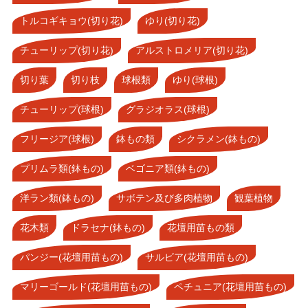
トルコギキョウ(切り花)
ゆり(切り花)
チューリップ(切り花)
アルストロメリア(切り花)
切り葉
切り枝
球根類
ゆり(球根)
チューリップ(球根)
グラジオラス(球根)
フリージア(球根)
鉢もの類
シクラメン(鉢もの)
プリムラ類(鉢もの)
ベゴニア類(鉢もの)
洋ラン類(鉢もの)
サボテン及び多肉植物
観葉植物
花木類
ドラセナ(鉢もの)
花壇用苗もの類
パンジー(花壇用苗もの)
サルビア(花壇用苗もの)
マリーゴールド(花壇用苗もの)
ペチュニア(花壇用苗もの)