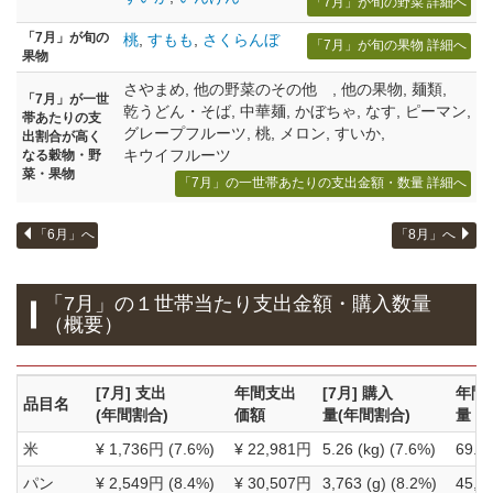
「7月」が旬の野菜 詳細へ
「7月」が旬の
桃
,
すもも
,
さくらんぼ
「7月」が旬の果物 詳細へ
果物
さやまめ
,
他の野菜のその他
,
他の果物
,
麺類
,
「7月」が一世
乾うどん・そば
,
中華麺
,
かぼちゃ
,
なす
,
ピーマン
,
帯あたりの支
グレープフルーツ
,
桃
,
メロン
,
すいか
,
出割合が高く
キウイフルーツ
なる穀物・野
菜・果物
「7月」の一世帯あたり
の支出金額・数量 詳細へ
「6月」へ
「8月」へ
「7月」の１世帯当たり支出金額・購入数量
（概要）
[7月] 支出
年間支出
[7月] 購入
年間
品目名
(年間割合)
価額
量(年間割合)
量
米
¥ 1,736円 (7.6%)
¥ 22,981円
5.26 (kg) (7.6%)
69.51
パン
¥ 2,549円 (8.4%)
¥ 30,507円
3,763 (g) (8.2%)
45,67