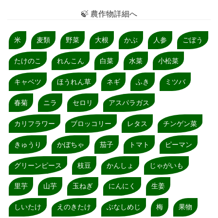
🍃 農作物詳細へ
米
麦類
野菜
大根
かぶ
人参
ごぼう
たけのこ
れんこん
白菜
水菜
小松菜
キャベツ
ほうれん草
ネギ
ふき
ミツバ
春菊
ニラ
セロリ
アスパラガス
カリフラワー
ブロッコリー
レタス
チンゲン菜
きゅうり
かぼちゃ
茄子
トマト
ピーマン
グリーンピース
枝豆
かんしょ
じゃがいも
里芋
山芋
玉ねぎ
にんにく
生姜
しいたけ
えのきたけ
ぶなしめじ
梅
果物