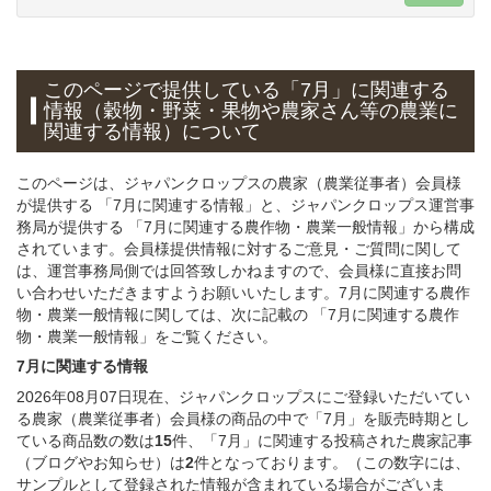
このページで提供している
「7月」
に関連する
情報（穀物・野菜・果物や農家さん等の農業に
関連する情報）について
このページは、ジャパンクロップスの農家（農業従事者）会員様
が提供する 「7月に関連する情報」と、ジャパンクロップス運営事
務局が提供する 「7月に関連する農作物・農業一般情報」から構成
されています。会員様提供情報に対するご意見・ご質問に関して
は、運営事務局側では回答致しかねますので、会員様に直接お問
い合わせいただきますようお願いいたします。7月に関連する農作
物・農業一般情報に関しては、次に記載の 「7月に関連する農作
物・農業一般情報」をご覧ください。
7月に関連する情報
2026年08月07日現在、ジャパンクロップスにご登録いただいてい
る農家（農業従事者）会員様の商品の中で「7月」を販売時期とし
ている商品数の数は
15
件、「7月」に関連する投稿された農家記事
（ブログやお知らせ）は
2
件となっております。（この数字には、
サンプルとして登録された情報が含まれている場合がございま