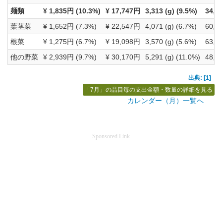
麺類
¥ 1,835円 (10.3%)
¥ 17,747円
3,313 (g) (9.5%)
34,75
葉茎菜
¥ 1,652円 (7.3%)
¥ 22,547円
4,071 (g) (6.7%)
60,77
根菜
¥ 1,275円 (6.7%)
¥ 19,098円
3,570 (g) (5.6%)
63,83
他の野菜
¥ 2,939円 (9.7%)
¥ 30,170円
5,291 (g) (11.0%)
48,31
出典: [1]
「7月」の品目毎の支出金額・数量の詳細を見る
カレンダー（月）一覧へ
Sponsored Link