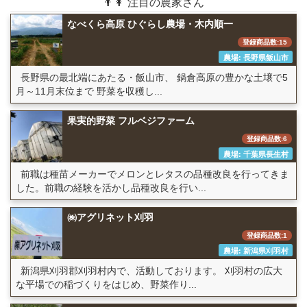
👨👩 注目の農家さん
なべくら高原 ひぐらし農場・木内順一
登録商品数:15
農場: 長野県飯山市
長野県の最北端にあたる・飯山市、 鍋倉高原の豊かな土壌で5
月～11月末位まで 野菜を収穫し...
果実的野菜 フルベジファーム
登録商品数:6
農場: 千葉県長生村
前職は種苗メーカーでメロンとレタスの品種改良を行ってきま
した。前職の経験を活かし品種改良を行い...
㈱アグリネット刈羽
登録商品数:1
農場: 新潟県刈羽村
新潟県刈羽郡刈羽村内で、活動しております。 刈羽村の広大
な平場での稲づくりをはじめ、野菜作り...