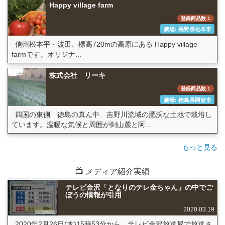
Happy village farm
登録商品数:1
農場: 長野県松本市
信州松本平・波田、標高720mの高原にある Happy village
farmです。オリジナ...
株式会社 リーキ
登録商品数:1
農場: 徳島県阿波市
四国の東側 徳島の真ん中 吉野川流域の肥沃な土地で栽培し
ています。温暖な気候と周囲が剣山麓と阿...
もっと見る
📺 メディア紹介実績
テレビ金沢「となりのテレ金ちゃん」の中でご
ぼうの情報が引用
2020.03.19
2020年2月26日(木)15時53分から、テレビ金沢放送局で放送さ