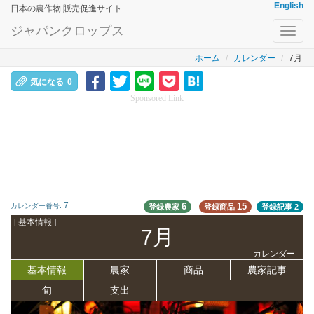
English
日本の農作物 販売促進サイト
ジャパンクロップス
Toggl
navig
ホーム
カレンダー
7月
気になる
0
Sponsored Link
7
6
15
カレンダー番号:
登録農家
登録商品
登録記事
2
[ 基本情報 ]
7月
- カレンダー -
基本情報
農家
商品
農家記事
旬
支出