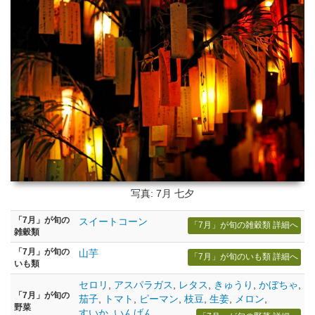
写真: 7月
七夕
「7月」が旬の
スイートコーン
「7月」が旬の雑穀類 詳細へ
雑穀類
「7月」が旬の
山芋
「7月」が旬のいも類 詳細へ
いも類
セロリ
,
アスパラガス
,
レタス
,
きゅうり
,
かぼちゃ
,
「7月」が旬の
茄子
,
トマト
,
ピーマン
,
枝豆
,
生姜
,
メロン
,
野菜
すいか
,
いんげん