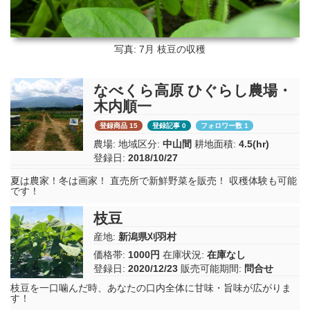
写真: 7月
枝豆の収穫
なべくら高原 ひぐらし農場・
木内順一
登録商品 15
登録記事 0
フォロワー数 1
農場:
地域区分:
中山間
耕地面積:
4.5(hr)
登録日:
2018/10/27
夏は農家！冬は画家！ 直売所で新鮮野菜を販売！ 収穫体験も可能
です！
枝豆
産地:
新潟県刈羽村
価格帯:
1000円
在庫状況:
在庫なし
登録日:
2020/12/23
販売可能期間:
問合せ
枝豆を一口噛んだ時、あなたの口内全体に甘味・旨味が広がりま
す！