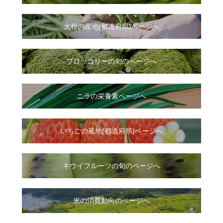
大根
の
産地(都道府県)ページへ
ブロッコリーの旬のページへ
ニラ
の
栄養素ページへ
いちご
の
産地(都道府県)ページへ
キウイフルーツの旬のページへ
米の消費動向のページへ