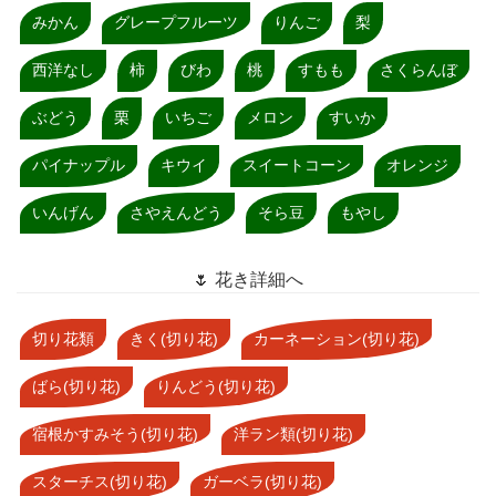
みかん
グレープフルーツ
りんご
梨
西洋なし
柿
びわ
桃
すもも
さくらんぼ
ぶどう
栗
いちご
メロン
すいか
パイナップル
キウイ
スイートコーン
オレンジ
いんげん
さやえんどう
そら豆
もやし
🌷 花き詳細へ
切り花類
きく(切り花)
カーネーション(切り花)
ばら(切り花)
りんどう(切り花)
宿根かすみそう(切り花)
洋ラン類(切り花)
スターチス(切り花)
ガーベラ(切り花)