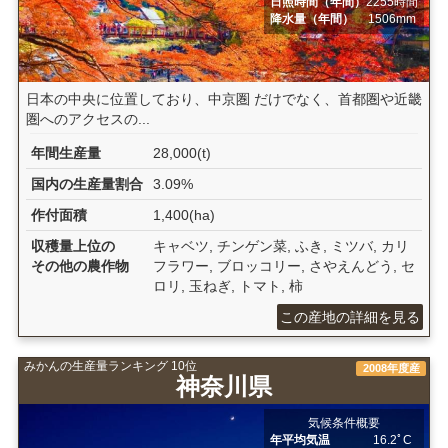
日照時間（年間）
2255時間
降水量（年間）
1506mm
日本の中央に位置しており、中京圏 だけでなく、首都圏や近畿
圏へのアクセスの...
年間生産量
28,000(t)
国内の生産量割合
3.09%
作付面積
1,400(ha)
収穫量上位の
キャベツ, チンゲン菜, ふき, ミツバ, カリ
その他の農作物
フラワー, ブロッコリー, さやえんどう, セ
ロリ, 玉ねぎ, トマト, 柿
この産地の詳細を見る
みかんの生産量ランキング 10位
2008年度産
神奈川県
気候条件概要
年平均気温
16.2ﾟC