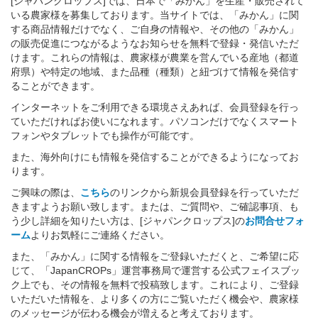
[ジャパンクロップス]では、日本で「みかん」を生産・販売されて
いる農家様を募集しております。当サイトでは、「みかん」に関
する商品情報だけでなく、ご自身の情報や、その他の「みかん」
の販売促進につながるようなお知らせを無料で登録・発信いただ
けます。これらの情報は、農家様が農業を営んでいる産地（都道
府県）や特定の地域、また品種（種類）と紐づけて情報を発信す
ることができます。
インターネットをご利用できる環境さえあれば、会員登録を行っ
ていただければお使いになれます。パソコンだけでなくスマート
フォンやタブレットでも操作が可能です。
また、海外向けにも情報を発信することができるようになってお
ります。
ご興味の際は、
こちら
のリンクから新規会員登録を行っていただ
きますようお願い致します。または、ご質問や、ご確認事項、も
う少し詳細を知りたい方は、[ジャパンクロップス]の
お問合せフォ
ーム
よりお気軽にご連絡ください。
また、「みかん」に関する情報をご登録いただくと、ご希望に応
じて、「JapanCROPs」運営事務局で運営する公式フェイスブッ
ク上でも、その情報を無料で投稿致します。これにより、ご登録
いただいた情報を、より多くの方にご覧いただく機会や、農家様
のメッセージが伝わる機会が増えると考えております。