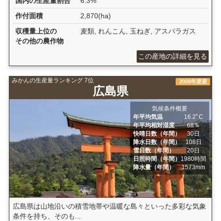
国内の生産量割合
6.3%
作付面積
2,870(ha)
収穫量上位の
麦類, れんこん, 玉ねぎ, アスパラガス
その他の農作物
この産地の詳細を見る
みかんの生産量ランキング 7位
2008年度産
広島県
気候条件概要
年平均気温
16.2ﾟC
年平均相対湿度
68％
快晴日数（年間）
30日
降水日数（年間）
108日
雪日数（年間）
20日
日照時間（年間）
1980時間
降水量（年間）
1573mm
広島県は山地沿いの積雪地帯や温暖な島々といった多彩な気象
条件を持ち、そのも...