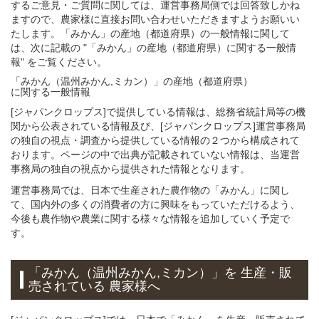
するご意見・ご質問に関しては、運営事務局側では回答致しかね
ますので、農家様に直接お問い合わせいただきますようお願いい
たします。「みかん」の産地（都道府県）の一般情報に関して
は、次に記載の "「みかん」の産地（都道府県）に関する一般情
報" をご覧ください。
「みかん（温州みかん,ミカン）」
の
産地（都道府県）
に関する一般
情報
[ジャパンクロップス]で提供している情報は、総務省統計局等の機
関から公表されている情報及び、[ジャパンクロップス]運営事務局
の独自の視点・調査から提供している情報の２つから構成されて
おります。ページの中で出典が記載されていない情報は、当運営
事務局の独自の視点から提供された情報となります。
運営事務局では、日本で生産された農作物の「みかん」に関し
て、国内外の多くの消費者の方に興味をもっていただけるよう、
今後も農作物や農業に関する様々な情報を追加していく予定で
す。
「みかん（温州みかん,ミカン）」
を 生産・販
売されている 農家様へ