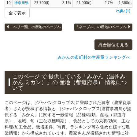
10
神奈川県
27,700(t)
3.1%
21,900(t)
2.7%
1,360(ha)
出典: [1]
全て表示
「ベリー類」の産地のページへ
「ネーブル」の産地のページへ
総合順位を見る
みかんの市町村の生産量ランキングへ
このページ で 提供している「みかん（温州み
かん,ミカン）」
の 産地（都道府県） 情報につ
いて
このページは、[ジャパンクロップス]に登録された農家（農業従事
者）さんが投稿する情報と、[ジャパンクロップス]運営事務局が提
供する「みかん」に関する一般情報（品種/種類、産地（都道府
県）、地域、旬（主な収穫時期）、食品としての栄養/効果、主な
料理/加工食品、栽培条件、写真、ランキング等を含めた様々な農
業情報）から構成されています。農家さんが投稿された情報に対