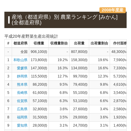
2008年度産
産地（都道府県）別 農業ランキング [みかん]
(全都道府県)
平成20年産野菜生産出荷統計
#
都道府県
収穫量
収穫量割合
出荷量
出荷量割合
作付面積
-
全国
906,100(t)
-
807,800(t)
-
48,300(ha)
1
和歌山県
173,800(t)
19.2%
158,300(t)
19.6%
7,590(ha)
2
愛媛県
147,300(t)
16.3%
134,000(t)
16.6%
7,330(ha)
3
静岡県
115,500(t)
12.7%
99,700(t)
12.3%
5,720(ha)
4
熊本県
86,200(t)
9.5%
79,400(t)
9.8%
4,610(ha)
5
長崎県
61,600(t)
6.8%
55,100(t)
6.8%
3,540(ha)
6
佐賀県
57,100(t)
6.3%
53,100(t)
6.6%
2,870(ha)
7
広島県
32,800(t)
3.6%
27,600(t)
3.4%
2,580(ha)
8
福岡県
31,500(t)
3.5%
29,000(t)
3.6%
1,920(ha)
9
愛知県
28,000(t)
3.1%
24,700(t)
3.1%
1,400(ha)