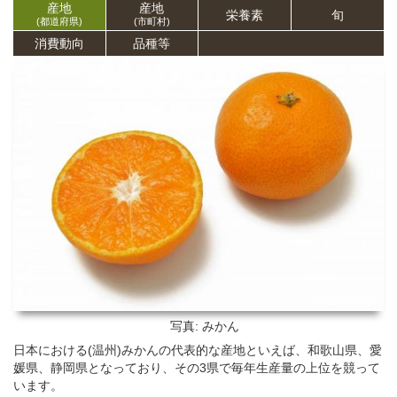
産地
産地
栄養
素
旬
(都道府県)
(市町村)
消費動向
品種等
写真: みかん
日本における(温州)みかんの代表的な産地といえば、和歌山県、愛
媛県、静岡県となっており、その3県で毎年生産量の上位を競って
います。