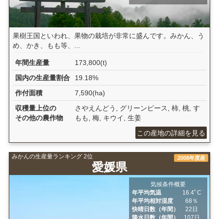
果樹王国といわれ、果物の栽培が非常に盛んです。みかん、う
め、かき、もも等、...
年間生産量
173,800(t)
国内の生産量割合
19.18%
作付面積
7,590(ha)
収穫量上位の
さやえんどう, グリーンピース, 柿, 桃, す
その他の農作物
もも, 梅, キウイ, 生姜
この産地の詳細を見る
みかんの生産量ランキング 2位
2008年度産
愛媛県
気候条件概要
年平均気温
16.4ﾟC
年平均相対湿度
68％
快晴日数（年間）
22日
降水日数（年間）
107日