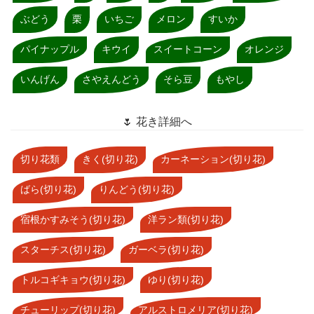
ぶどう
栗
いちご
メロン
すいか
パイナップル
キウイ
スイートコーン
オレンジ
いんげん
さやえんどう
そら豆
もやし
🌷 花き詳細へ
切り花類
きく(切り花)
カーネーション(切り花)
ばら(切り花)
りんどう(切り花)
宿根かすみそう(切り花)
洋ラン類(切り花)
スターチス(切り花)
ガーベラ(切り花)
トルコギキョウ(切り花)
ゆり(切り花)
チューリップ(切り花)
アルストロメリア(切り花)