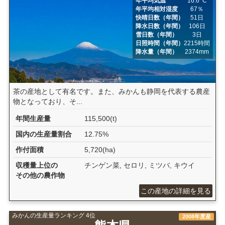
年平均気温
16.6ﾟC
年平均相対湿度
67％
快晴日数（年間）
51日
降水日数（年間）
106日
雪日数（年間）
3日
日照時間（年間）
2215時間
降水量（年間）
2374mm
茶の産地として有名です。また、みかんも静岡を代表する農産
物となっており、そ...
年間生産量
115,500(t)
国内の生産量割合
12.75%
作付面積
5,720(ha)
収穫量上位の
チンゲン菜, セロリ, ミツバ, キウイ
その他の農作物
この産地の詳細を見る
みかんの生産量ランキング 4位
2008年度産