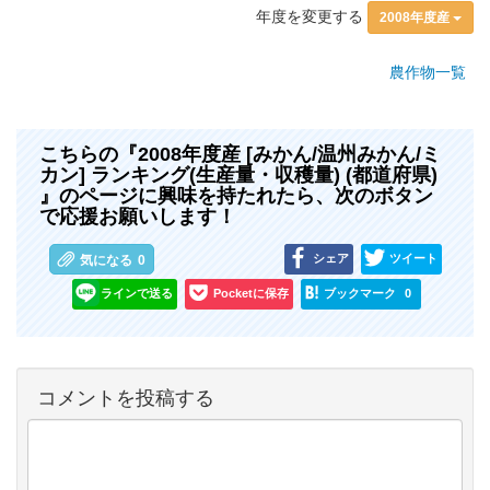
年度を変更する
2008年度産
農作物一覧
こちらの『2008年度産 [みかん/温州みかん/ミ
カン] ランキング(生産量・収穫量) (都道府県)
』のページに興味を持たれたら、次のボタン
で応援お願いします！
シェア
ツイート
気になる
0
ラインで送る
Pocketに保存
ブックマーク
0
コメントを投稿する