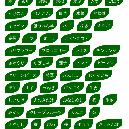
米
麦類
野菜
大根
かぶ
人参
ごぼう
たけのこ
れんこん
白菜
水菜
小松菜
キャベツ
ほうれん草
ネギ
ふき
ミツバ
春菊
ニラ
セロリ
アスパラガス
カリフラワー
ブロッコリー
レタス
チンゲン菜
きゅうり
かぼちゃ
茄子
トマト
ピーマン
グリーンピース
枝豆
かんしょ
じゃがいも
里芋
山芋
玉ねぎ
にんにく
生姜
しいたけ
えのきたけ
ぶなしめじ
梅
果物
みかん
グレープフルーツ
りんご
梨
西洋なし
柿
びわ
桃
すもも
さくらんぼ