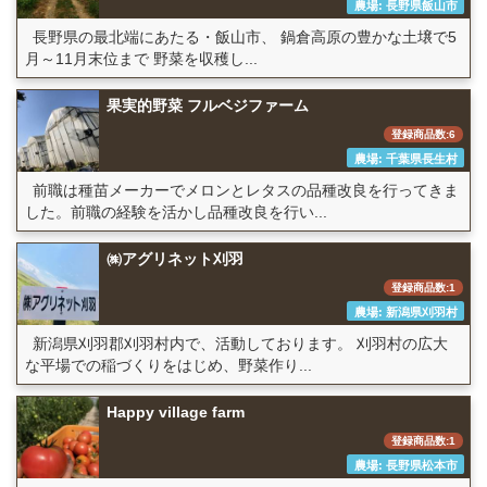
農場: 長野県飯山市
長野県の最北端にあたる・飯山市、 鍋倉高原の豊かな土壌で5
月～11月末位まで 野菜を収穫し...
果実的野菜 フルベジファーム
登録商品数:6
農場: 千葉県長生村
前職は種苗メーカーでメロンとレタスの品種改良を行ってきま
した。前職の経験を活かし品種改良を行い...
㈱アグリネット刈羽
登録商品数:1
農場: 新潟県刈羽村
新潟県刈羽郡刈羽村内で、活動しております。 刈羽村の広大
な平場での稲づくりをはじめ、野菜作り...
Happy village farm
登録商品数:1
農場: 長野県松本市