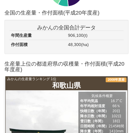
全国の生産量・作付面積(平成20年度産)
みかんの全国合計データ
年間生産量
906,100(t)
作付面積
48,300(ha)
生産量上位の都道府県の収穫量・作付面積(平成20
年度産)
みかんの生産量ランキング 1位
2008年度産
和歌山県
気候条件概要
年平均気温
16.7ﾟC
年平均相対湿度
66％
快晴日数（年間）
20日
降水日数（年間）
102日
雪日数（年間）
18日
日照時間（年間）
2145時間
降水量（年間）
1410mm