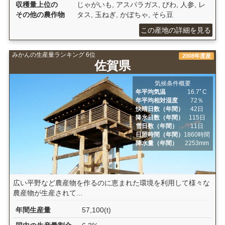
収穫量上位の
じゃがいも, アスパラガス, びわ, 人参, レ
その他の農作物
タス, 玉ねぎ, かぼちゃ, そら豆
この産地の詳細を見る
みかんの生産量ランキング 6位
2008年度産
佐賀県
気候条件概要
年平均気温
16.7ﾟC
年平均相対湿度
72％
快晴日数（年間）
42日
降水日数（年間）
115日
雪日数（年間）
11日
日照時間（年間）
1860時間
降水量（年間）
2253mm
広い平野など農産物を作るのに恵まれた環境を利用して様々な
農産物が生産されて...
年間生産量
57,100(t)