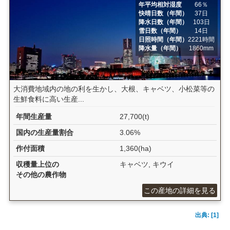
年平均相対湿度
66％
快晴日数（年間）
37日
降水日数（年間）
103日
雪日数（年間）
14日
日照時間（年間）
2221時間
降水量（年間）
1860mm
大消費地域内の地の利を生かし、大根、キャベツ、小松菜等の
生鮮食料に高い生産...
年間生産量
27,700(t)
国内の生産量割合
3.06%
作付面積
1,360(ha)
収穫量上位の
キャベツ, キウイ
その他の農作物
この産地の詳細を見る
出典: [1]