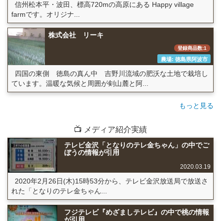
信州松本平・波田、標高720mの高原にある Happy village
farmです。オリジナ...
株式会社 リーキ
登録商品数:1
農場: 徳島県阿波市
四国の東側 徳島の真ん中 吉野川流域の肥沃な土地で栽培し
ています。温暖な気候と周囲が剣山麓と阿...
もっと見る
📺 メディア紹介実績
テレビ金沢「となりのテレ金ちゃん」の中でご
ぼうの情報が引用
2020.03.19
2020年2月26日(木)15時53分から、テレビ金沢放送局で放送さ
れた「となりのテレ金ちゃん...
フジテレビ『めざましテレビ』の中で桃の情報
が引用