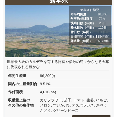
熊本県
気候条件概要
年平均気温
16.8ﾟC
年平均相対湿度
71％
快晴日数（年間）
26日
降水日数（年間）
119日
雪日数（年間）
11日
日照時間（年間）
1884時間
降水量（年間）
1694mm
世界最大級のカルデラを有する阿蘇や複数の島々からなる天草
に代表される豊かな...
年間生産量
86,200(t)
国内の生産量割合
9.51%
作付面積
4,610(ha)
収穫量上位の
カリフラワー, 茄子, トマト, 生姜, いちご,
その他の農作物
メロン, すいか, 栗, アスパラガス, さやえ
んどう, グリーンピース