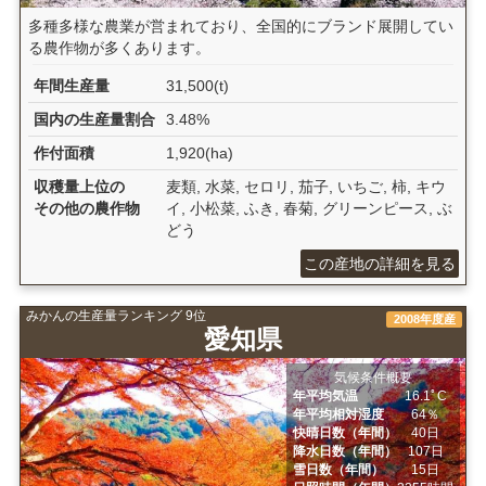
多種多様な農業が営まれており、全国的にブランド展開してい
る農作物が多くあります。
年間生産量
31,500(t)
国内の生産量割合
3.48%
作付面積
1,920(ha)
収穫量上位の
麦類, 水菜, セロリ, 茄子, いちご, 柿, キウ
その他の農作物
イ, 小松菜, ふき, 春菊, グリーンピース, ぶ
どう
この産地の詳細を見る
みかんの生産量ランキング 9位
2008年度産
愛知県
気候条件概要
年平均気温
16.1ﾟC
年平均相対湿度
64％
快晴日数（年間）
40日
降水日数（年間）
107日
雪日数（年間）
15日