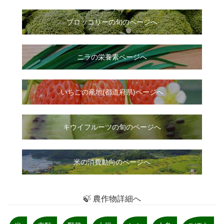
ブロッコリーの旬のページへ
ニラ
の
栄養素ページへ
いちご
の
産地(都道府県)ページへ
キウイフルーツの旬のページへ
米の消費動向のページへ
🍃 農作物詳細へ