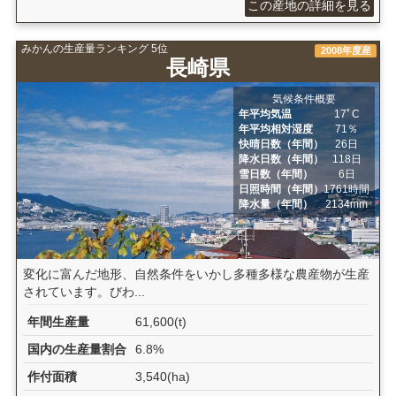
この産地の詳細を見る
みかんの生産量ランキング 5位
2008年度産
長崎県
気候条件概要
年平均気温
17ﾟC
年平均相対湿度
71％
快晴日数（年間）
26日
降水日数（年間）
118日
雪日数（年間）
6日
日照時間（年間）
1761時間
降水量（年間）
2134mm
変化に富んだ地形、自然条件をいかし多種多様な農産物が生産
されています。びわ...
年間生産量
61,600(t)
国内の生産量割合
6.8%
作付面積
3,540(ha)