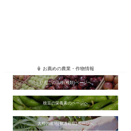
🏮 お薦めの農業・作物情報
りんごの品種(種類)ページへ
枝豆の栄養素のページへ
大根
の
産地(都道府県)ページへ