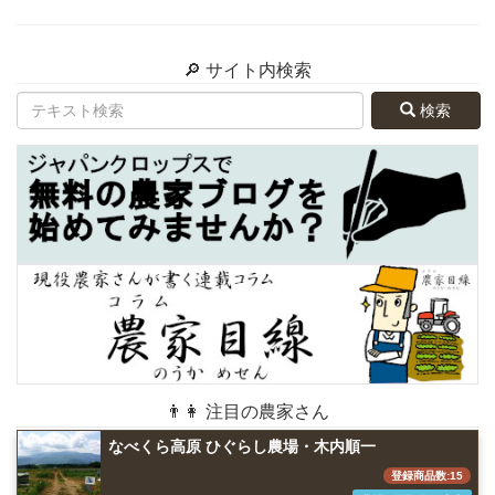
🔎 サイト内検索
検索
👨👩 注目の農家さん
なべくら高原 ひぐらし農場・木内順一
登録商品数:15