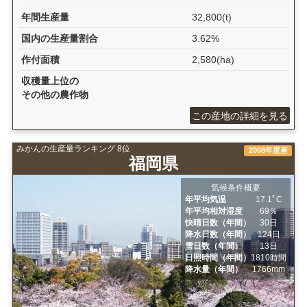
年間生産量
32,800(t)
国内の生産量割合
3.62%
作付面積
2,580(ha)
収穫量上位の
その他の農作物
この産地の詳細を見る
みかんの生産量ランキング 8位
2008年度産
福岡県
気候条件概要
年平均気温
17.1ﾟC
年平均相対湿度
69％
快晴日数（年間）
30日
降水日数（年間）
124日
雪日数（年間）
13日
日照時間（年間）
1810時間
降水量（年間）
1766mm