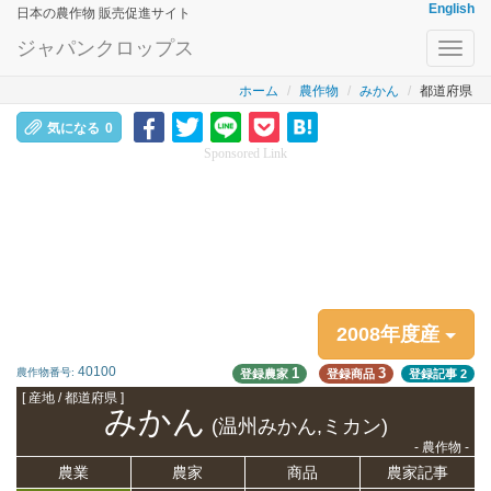
English
日本の農作物 販売促進サイト
ジャパンクロップス
Toggl
navig
ホーム
農作物
みかん
都道府県
気になる
0
Sponsored Link
2008年度産
40100
1
3
農作物番号:
登録農家
登録商品
登録記事
2
[ 産地 / 都道府県 ]
みかん
(温州みかん,ミカン)
- 農作物 -
農業
農家
商品
農家記事