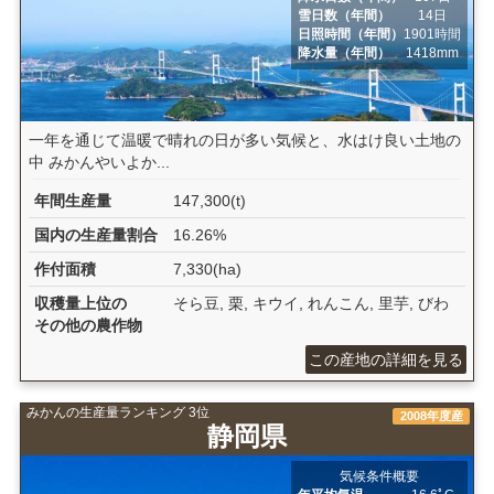
雪日数（年間）
14日
日照時間（年間）
1901時間
降水量（年間）
1418mm
一年を通じて温暖で晴れの日が多い気候と、水はけ良い土地の
中 みかんやいよか...
年間生産量
147,300(t)
国内の生産量割合
16.26%
作付面積
7,330(ha)
収穫量上位の
そら豆, 栗, キウイ, れんこん, 里芋, びわ
その他の農作物
この産地の詳細を見る
みかんの生産量ランキング 3位
2008年度産
静岡県
気候条件概要