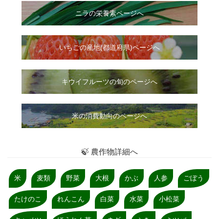
ニラ
の
栄養素ページへ
いちご
の
産地(都道府県)ページへ
キウイフルーツの旬のページへ
米の消費動向のページへ
🍃 農作物詳細へ
米
麦類
野菜
大根
かぶ
人参
ごぼう
たけのこ
れんこん
白菜
水菜
小松菜