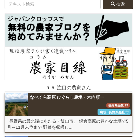
検索
👨👩 注目の農家さん
なべくら高原 ひぐらし農場・木内順一
登録商品数:15
農場: 長野県飯山市
長野県の最北端にあたる・飯山市、 鍋倉高原の豊かな土壌で5
月～11月末位まで 野菜を収穫し...