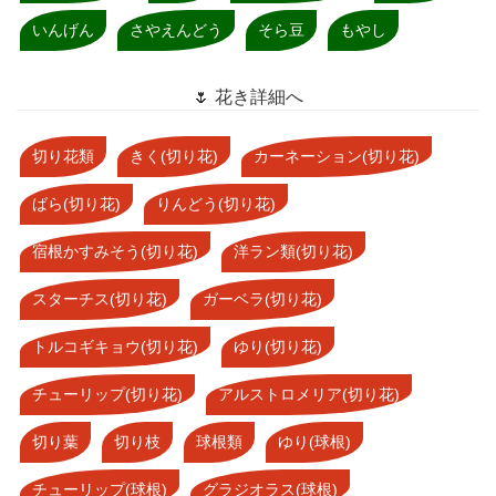
いんげん
さやえんどう
そら豆
もやし
🌷 花き詳細へ
切り花類
きく(切り花)
カーネーション(切り花)
ばら(切り花)
りんどう(切り花)
宿根かすみそう(切り花)
洋ラン類(切り花)
スターチス(切り花)
ガーベラ(切り花)
トルコギキョウ(切り花)
ゆり(切り花)
チューリップ(切り花)
アルストロメリア(切り花)
切り葉
切り枝
球根類
ゆり(球根)
チューリップ(球根)
グラジオラス(球根)