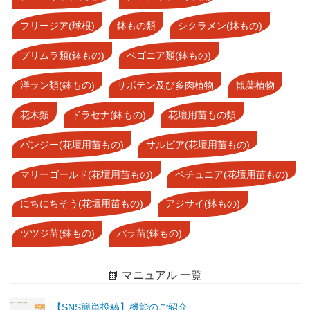
フリージア(球根)
鉢もの類
シクラメン(鉢もの)
プリムラ類(鉢もの)
ベゴニア類(鉢もの)
洋ラン類(鉢もの)
サボテン及び多肉植物
観葉植物
花木類
ドラセナ(鉢もの)
花壇用苗もの類
パンジー(花壇用苗もの)
サルビア(花壇用苗もの)
マリーゴールド(花壇用苗もの)
ペチュニア(花壇用苗もの)
にちにちそう(花壇用苗もの)
アジサイ(鉢もの)
ツツジ苗(鉢もの)
バラ苗(鉢もの)
📗 マニュアル 一覧
【SNS簡単投稿】機能のご紹介