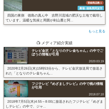
登録商品数:1
農場: 徳島県阿波市
四国の東側 徳島の真ん中 吉野川流域の肥沃な土地で栽培し
ています。温暖な気候と周囲が剣山麓と阿...
もっと見る
📺 メディア紹介実績
テレビ金沢「となりのテレ金ちゃん」の中でご
ぼうの情報が引用
2020.03.19
2020年2月26日(木)15時53分から、テレビ金沢放送局で放送さ
れた「となりのテレ金ちゃん...
フジテレビ『めざましテレビ』の中で桃の情報
が引用
2018.07.10
2018年7月5日(木)4:55～8:00に放送されたフジテレビ『めざま
しテレビ』の中で、ジャ...