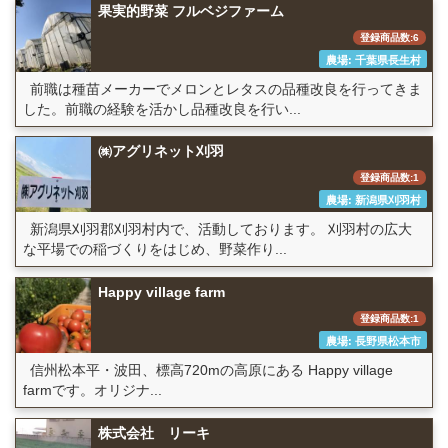
果実的野菜 フルベジファーム
登録商品数:6
農場: 千葉県長生村
前職は種苗メーカーでメロンとレタスの品種改良を行ってきま
した。前職の経験を活かし品種改良を行い...
㈱アグリネット刈羽
登録商品数:1
農場: 新潟県刈羽村
新潟県刈羽郡刈羽村内で、活動しております。 刈羽村の広大
な平場での稲づくりをはじめ、野菜作り...
Happy village farm
登録商品数:1
農場: 長野県松本市
信州松本平・波田、標高720mの高原にある Happy village
farmです。オリジナ...
株式会社 リーキ