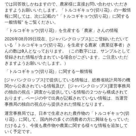
では回答致しかねますので、農家様に直接お問い合わせいただき
ますようお願いいたします。「トルコギキョウ(切り花)」の一般情
報に関しては、次に記載の "「トルコギキョウ(切り花)」に関する
一般情報" をご覧ください。
「トルコギキョウ(切り花)」
を生産する
「農家」さん
の
情報
2026年08月09日現在、[ジャパンクロップス]にご登録いただいて
いる「トルコギキョウ(切り花)」を生産する農家（農業従事者）さ
んの数は
0
人となっております。（この数字には、サンプルとして
登録された情報が含まれている場合がございます。ご注意いただ
きますようお願いいたします。）
「トルコギキョウ(切り花)」
に関する
一般
情報
[ジャパンクロップス]で提供している情報は、総務省統計局等の機
関から公表されている情報及び、[ジャパンクロップス]運営事務局
の独自の視点・調査から提供している情報の２つから構成されて
おります。ページの中で出典が記載されていない情報は、当運営
事務局の独自の視点から提供された情報となります。
運営事務局では、日本で生産された農作物の「トルコギキョウ(切
り花)」に関して、国内外の多くの消費者の方に興味をもっていた
だけるよう、今後も農作物や農業に関する様々な情報を追加して
いく予定です。