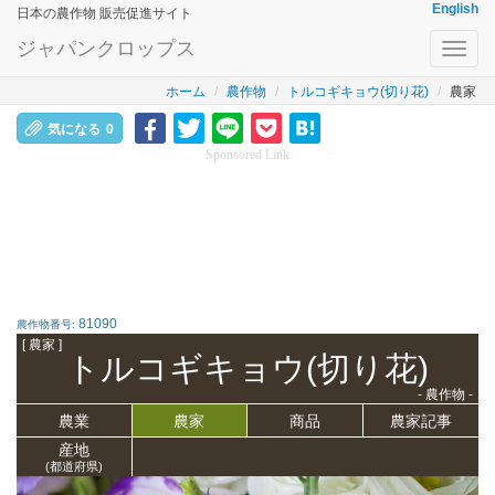
English
日本の農作物 販売促進サイト
ジャパンクロップス
Toggl
navig
ホーム
農作物
トルコギキョウ(切り花)
農家
気になる
0
Sponsored Link
81090
農作物番号:
[ 農家 ]
トルコギキョウ(切り花)
- 農作物 -
農業
農家
商品
農家記事
産地
(都道府県)