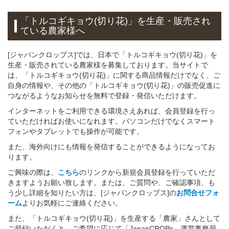
「トルコギキョウ(切り花)」
を
生産・販売され
ている
農家様へ
[ジャパンクロップス]では、日本で「トルコギキョウ(切り花)」を
生産・販売されている農家様を募集しております。当サイトで
は、「トルコギキョウ(切り花)」に関する商品情報だけでなく、ご
自身の情報や、その他の「トルコギキョウ(切り花)」の販売促進に
つながるようなお知らせを無料で登録・発信いただけます。
インターネットをご利用できる環境さえあれば、会員登録を行っ
ていただければお使いになれます。パソコンだけでなくスマート
フォンやタブレットでも操作が可能です。
また、海外向けにも情報を発信することができるようになってお
ります。
ご興味の際は、
こちら
のリンクから新規会員登録を行っていただ
きますようお願い致します。または、ご質問や、ご確認事項、も
う少し詳細を知りたい方は、[ジャパンクロップス]の
お問合せフォ
ーム
よりお気軽にご連絡ください。
また、「トルコギキョウ(切り花)」を生産する「農家」さんとして
ご登録いただくと、ご希望に応じて「JapanCROPs」運営事務局