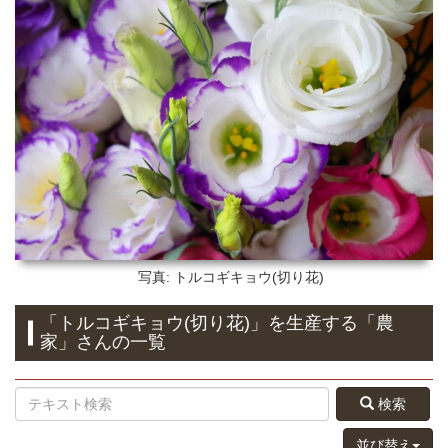
写真: トルコギキョウ(切り花)
「トルコギキョウ(切り花)」
を生産する
「農
家」さん
の
一覧
検索
並び替え