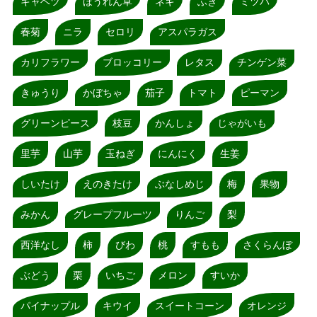
キャベツ
ほうれん草
ネギ
ふき
ミツバ
春菊
ニラ
セロリ
アスパラガス
カリフラワー
ブロッコリー
レタス
チンゲン菜
きゅうり
かぼちゃ
茄子
トマト
ピーマン
グリーンピース
枝豆
かんしょ
じゃがいも
里芋
山芋
玉ねぎ
にんにく
生姜
しいたけ
えのきたけ
ぶなしめじ
梅
果物
みかん
グレープフルーツ
りんご
梨
西洋なし
柿
びわ
桃
すもも
さくらんぼ
ぶどう
栗
いちご
メロン
すいか
パイナップル
キウイ
スイートコーン
オレンジ