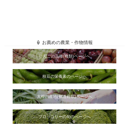
🏮 お薦めの農業・作物情報
りんごの品種(種類)ページへ
枝豆の栄養素のページへ
大根
の
産地(都道府県)ページへ
ブロッコリーの旬のページへ