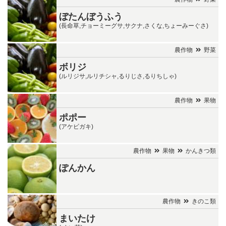
ぼたんぼうふう
(長命草,チョーミーグサ,サクナ,さくな,ちょーみーぐさ)
農作物
野菜
ボリジ
(ルリジサ,ルリチシャ,るりじさ,るりちしゃ)
農作物
果物
ポポー
(アケビガキ)
農作物
果物
かんきつ類
ぽんかん
農作物
きのこ類
まいたけ