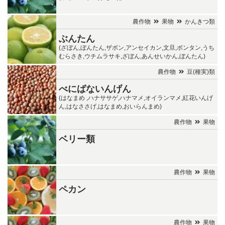
農作物
果物
かんきつ類
ぶんたん
(ざぼん,ぼんたん,ザボン,アンセイカン,文旦,ボンタン,うち
むらさき,ウチムラサキ,ざぼん,あんせいかん,ぼんたん)
農作物
豆(種実)類
べにばないんげん
(はなまめ ,ハナササゲ,ハナマメ,オイランマメ,紅花いんげ
ん,はなささげ,はなまめ,おいらんまめ)
農作物
果物
ベリー類
農作物
果物
ペカン
農作物
果物