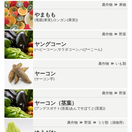
農作物
果物
やまもも
(竜眼(果実),ロンガン(果実))
農作物
野菜
ヤングコーン
(ベビーコーン,サラダコーン,べびーこーん)
農作物
いも類
ヤーコン
(ヤーコン芋)
農作物
野菜
ヤーコン（茎葉）
(アンデスポテト(茎葉)あんですぽてと(茎葉))
農作物
野菜
うり類（漬物用）