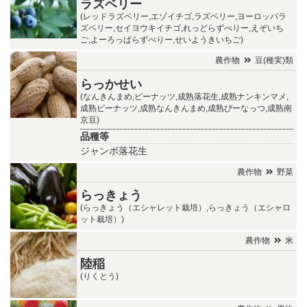
ラズベリー
(レッドラズベリー,エゾイチゴ,ラズベリー,ヨーロッパラ
ズベリー,セイヨウキイチゴ,れっどらずべりー,えぞいち
ご,よーろっぱらずべりー,せいようきいちご)
農作物
豆(種実)類
らっかせい
(なんきんまめ,ピーナッツ,成熟落花生,成熟ナンキンマメ,
成熟ピーナッツ,成熟なんきんまめ,成熟ぴーなっつ,成熟南
京豆)
品種等
ジャンボ落花生
農作物
野菜
らっきょう
(らっきょう（エシャレット栽培）,らっきょう（エシャロ
ット栽培）)
農作物
米
陸稲
(りくとう)