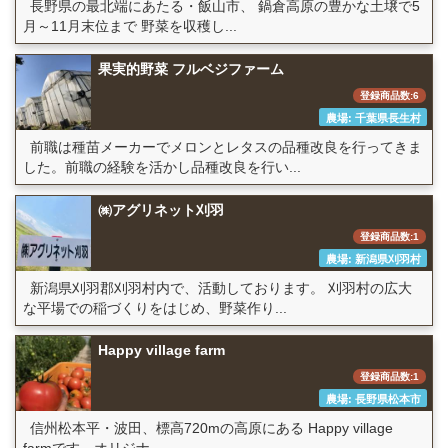
長野県の最北端にあたる・飯山市、 鍋倉高原の豊かな土壌で5
月～11月末位まで 野菜を収穫し...
果実的野菜 フルベジファーム
登録商品数:6
農場: 千葉県長生村
前職は種苗メーカーでメロンとレタスの品種改良を行ってきま
した。前職の経験を活かし品種改良を行い...
㈱アグリネット刈羽
登録商品数:1
農場: 新潟県刈羽村
新潟県刈羽郡刈羽村内で、活動しております。 刈羽村の広大
な平場での稲づくりをはじめ、野菜作り...
Happy village farm
登録商品数:1
農場: 長野県松本市
信州松本平・波田、標高720mの高原にある Happy village