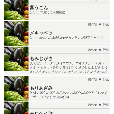
紫うこん
(ガジュツ,紫うこん(根茎))
農作物
野菜
メキャベツ
(こもちかんらん,結球コモチカンラン,結球芽キャベツ)
農作物
野菜
もみじがさ
(しどけ,モミジクサ,タイコウナ,トウキチナ,シドケ,キノシ
タ,シドキ,トウキチロウ,モミジソウ,きのした,しどき,とう
きちろう,たいこうな,もみじそう,もみじくさ,とうきちな)
農作物
野菜
もりあざみ
(やまごぼう,ごぼうあざみ,ヤマゴボウ,ゴボウアザミ,ヤブ
アザミ,山ごぼう,やぶあざみ)
農作物
野菜
モロヘイヤ