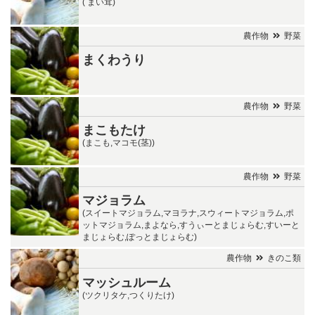
( まい茸)
農作物
野菜
まくわうり
農作物
野菜
まこもたけ
(まこも,マコモ(茎))
農作物
野菜
マジョラム
(スイートマジョラム,マヨラナ,スウィートマジョラム,ポ
ットマジョラム,まよなら,すうぃーとまじょらむ,すいーと
まじょらむ,ぽっとまじょらむ)
農作物
きのこ類
マッシュルーム
(ツクリタケ,つくりたけ)