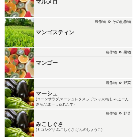
マルメロ
農作物
その他作物
マンゴスティン
農作物
果物
マンゴー
農作物
野菜
マーシュ
(コーンサラダ,マーシュレタス,ノヂシャ,のぢしゃ,こーん
さらだ,まーしゅれたす)
農作物
野菜
みこしぐさ
(ミコシグサ,みこしぐさ,げんのしょうこ)