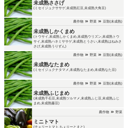
未成熟ささげ
(ミセイジュクササゲ,未成熟豇豆,未成熟大角豆)
農作物
野菜
豆類(未成熟)
未成熟しかくまめ
(トウサイ,未成熟しかくまめ,未成熟ウリズン,未成熟トウ
サイ,未成熟ハネミササゲ,未成熟とうさい,未成熟はねみさ
さげ,未成熟うりずん)
農作物
野菜
豆類(未成熟)
未成熟なたまめ
(ミセイジュクナタマメ,未成熟なたまめ,未成熟なた豆)
農作物
野菜
豆類(未成熟)
未成熟ふじまめ
(未成熟千石豆,未成熟ツルマメ,未成熟ふじ豆,未成熟ふじ
まめ,未成熟藤豆)
農作物
野菜
ミニトマト
(チェリートマト,ちぇりーとまと)