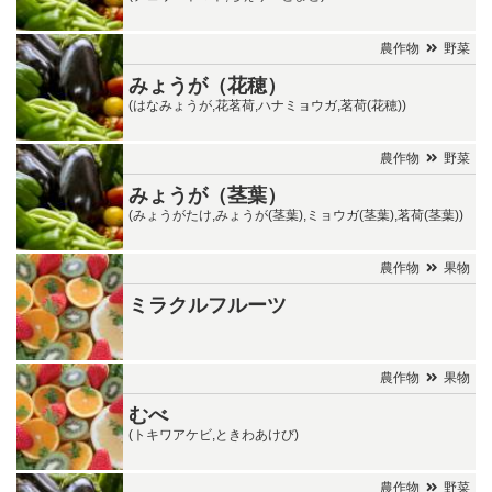
農作物
野菜
みょうが（花穂）
(はなみょうが,花茗荷,ハナミョウガ,茗荷(花穂))
農作物
野菜
みょうが（茎葉）
(みょうがたけ,みょうが(茎葉),ミョウガ(茎葉),茗荷(茎葉))
農作物
果物
ミラクルフルーツ
農作物
果物
むべ
(トキワアケビ,ときわあけび)
農作物
野菜