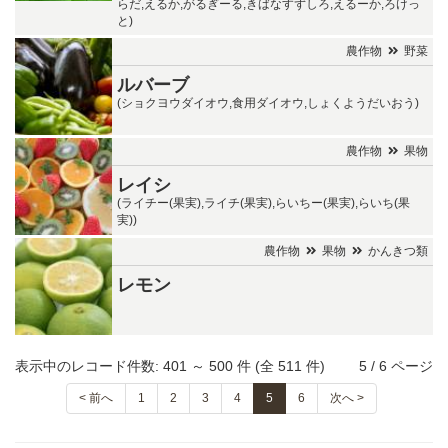
らだ,えるか,がるぎーる,きばなすずしろ,えるーか,ろけっ
と)
農作物
野菜
ルバーブ
(ショクヨウダイオウ,食用ダイオウ,しょくようだいおう)
農作物
果物
レイシ
(ライチー(果実),ライチ(果実),らいちー(果実),らいち(果
実))
農作物
果物
かんきつ類
レモン
表示中のレコード件数: 401 ～ 500 件 (全 511 件)
5 / 6 ページ
< 前へ
1
2
3
4
5
6
次へ >