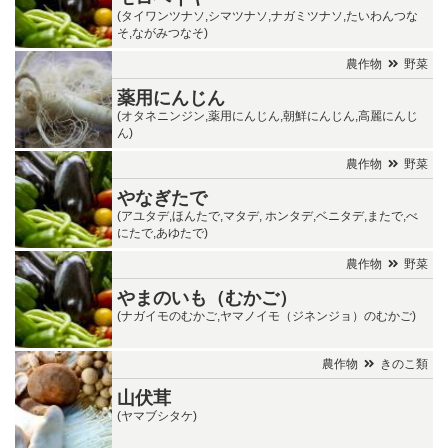
(タイワンツナソ,シマツナソ,ナガミツナソ,たいわんつな
そ,ながみつなそ)
農作物
野菜
薬用にんじん
(オタネニンジン,薬用にんじん,朝鮮にんじん,高麗にんじ
ん)
農作物
野菜
やなぎたで
(アユタデ,ほんたで,マタデ, ホンタデ,ベニタデ,またで,べ
にたで,あゆたで)
農作物
野菜
やまのいも（むかご）
(ナガイモのむかご,ヤマノイモ（ジネンジョ）のむかご)
農作物
きのこ類
山伏茸
(ヤマブシタケ)