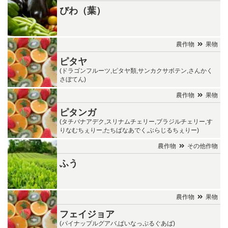
びわ（葉）
農作物
果物
ピタヤ
(ドラゴンフルーツ,ピタヤ類,サンカクサボテン,さんかく
さぼてん)
農作物
果物
ピタンガ
(タチバナアデク,スリナムチェリー,ブラジルチェリー,す
りなむちぇりー,たちばなあでく,ぶらじるちぇりー)
農作物
その他作物
ふう
農作物
果物
フェイジョア
(パイナップルグアバ,ぱいなっぷるぐあば)