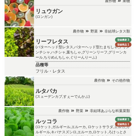
農作物
果物
リュウガン
(ロンガン)
農作物
野菜
非結球レタス類
3
登録農家
リーフレタス
1
登録商品
(バターヘッド型レタス,バターヘッド型たまぢしゃ,チリメ
ンチシャ,ハチシャ,葉ちしゃ,グリーンリーフ,グリーンカ
ール,ちりめんちしゃ,ぐりーんりーふ)
品種等
フリル・レタス
農作物
その他作物
ルタパカ
(スェーデンカブ,すぇーでんかぶ)
農作物
野菜
非結球あぶらな科葉菜類
1
登録農家
ルッコラ
1
登録商品
(ロケット,ガルギール,エルーカ, ロケットサラダ,エルカ,ガ
ルギール,キバナスズシロ,エルーカ,ロケット,ろけっとさ