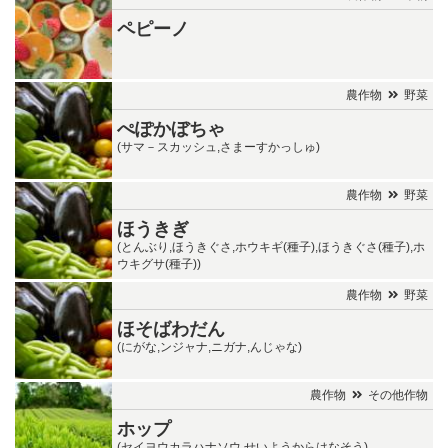
ペピーノ
農作物
野菜
ぺぽかぼちゃ
(サマ－スカッシュ,さまーすかっしゅ)
農作物
野菜
ほうきぎ
(とんぶり,ほうきぐさ,ホウキギ(種子),ほうきぐさ(種子),ホ
ウキグサ(種子))
農作物
野菜
ほそばわだん
(にがな,ンジャナ,ニガナ,んじゃな)
農作物
その他作物
ホップ
(セイヨウカラハナソウ,せいようからはなそう)