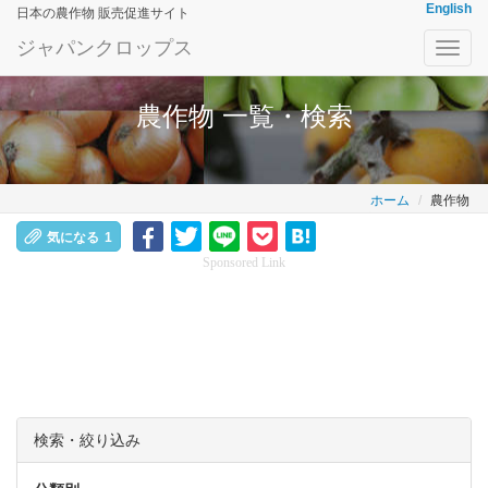
English
日本の農作物 販売促進サイト
ジャパンクロップス
Toggl
navig
農作物 一覧・検索
ホーム
農作物
気になる
1
Sponsored Link
検索・絞り込み