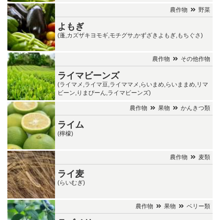
農作物
野菜
よもぎ
(蓬,カズザキヨモギ,モチグサ,かずざきよもぎ,もちぐさ)
農作物
その他作物
ライマビーンズ
(ライマメ,ライマ豆,ライママメ,らいまめ,らいままめ,リマ
ビーン,りまびーん,ライマビーンズ)
農作物
果物
かんきつ類
ライム
(檸檬)
農作物
麦類
ライ麦
(らいむぎ)
農作物
果物
ベリー類