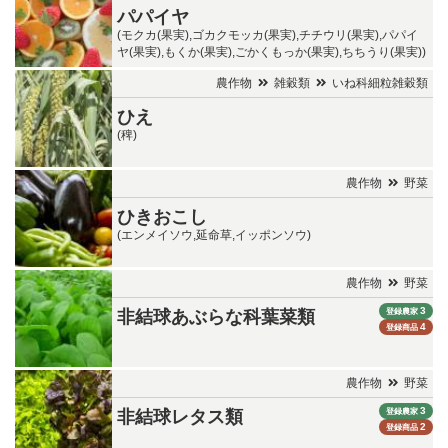
パパイヤ
(モクカ(果実),ゴカクモッカ(果実),チチウリ(果実),パパイ
ヤ(果実),もくか(果実),ごかくもっか(果実),ちちうり(果実))
農作物
雑穀類
いね科細粒雑穀類
ひえ
(稗)
農作物
野菜
ひきおこし
(エンメイソウ,延命草,イッポンソウ)
農作物
野菜
3
登録農家
非結球あぶらな科葉菜類
4
登録商品
農作物
野菜
3
登録農家
非結球レタス類
2
登録商品