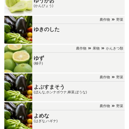
ゆうがお
(かんぴょう)
農作物
野菜
ゆきのした
農作物
果物
かんきつ類
ゆず
(柚子)
農作物
野菜
よぶすまそう
(ぼんな,ホンナボウナ,棒菜,ぼうな)
農作物
野菜
よめな
(はぎな,ハギナ)