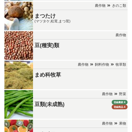
農作物
きのこ類
まつたけ
(マツタケ,松茸,まつ茸)
農作物
豆(種実)類
農作物
飼料作物
牧草類
まめ科牧草
農作物
野菜
4
登録農家
豆類(未成熟)
4
登録商品
農作物
果物