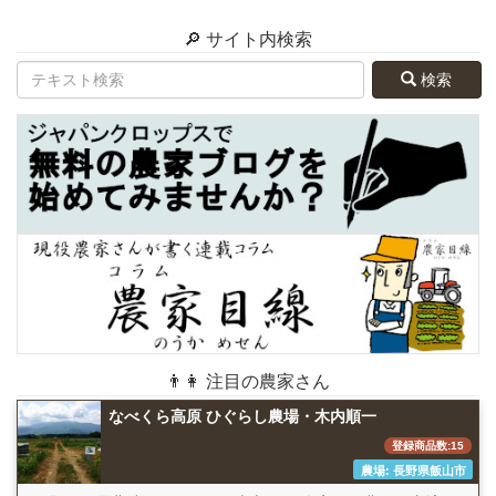
🔎 サイト内検索
検索
👨👩 注目の農家さん
なべくら高原 ひぐらし農場・木内順一
登録商品数:15
農場: 長野県飯山市