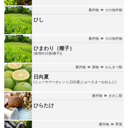
農作物
その他作物
ひし
農作物
その他作物
ひまわり（種子）
(食用向日葵(種子))
農作物
果物
かんきつ類
日向夏
(ニューサマーオレンジ,日向夏,にゅーさまーおれんじ)
農作物
きのこ類
ひらたけ
農作物
野菜