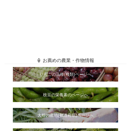
🏮 お薦めの農業・作物情報
りんごの品種(種類)ページへ
枝豆の栄養素のページへ
大根
の
産地(都道府県)ページへ