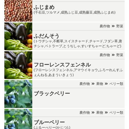
ふじまめ
(千石豆,ツルマメ,成熟ふじ豆,成熟藤豆,成熟ふじまめ)
農作物
野菜
ふだんそう
(トウヂシャ,不断草,スイスチャード,チャード,フダン草,唐
チシャ,ベトラーブ,とうぢしゃ,すいすちゃーど,ちゃーど)
農作物
野菜
フローレンスフェンネル
(フローレンスフェンネル,アマウイキョウ,ふろーれんすふ
ぇんねる,あまういきょう)
農作物
果物
ベリー類
ブラックベリー
農作物
果物
ベリー類
ブルーベリー
(ぶるーべりー(かじつ),)