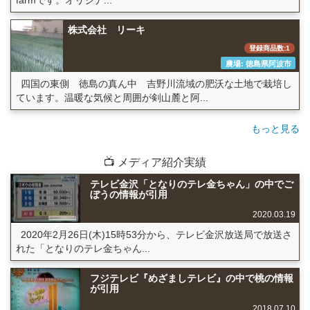
farmです。オリジナ...
株式会社 リーキ
登録商品数:1
農場: 徳島県阿波市
四国の東側 徳島の真ん中 吉野川流域の肥沃な土地で栽培し
ています。温暖な気候と周囲が剣山麓と阿...
もっと見る
📺 メディア紹介実績
テレビ金沢「となりのテレ金ちゃん」の中でご
ぼうの情報が引用
2020.03.19
2020年2月26日(木)15時53分から、テレビ金沢放送局で放送さ
れた「となりのテレ金ちゃん...
フジテレビ『めざましテレビ』の中で桃の情報
が引用
2018.07.10