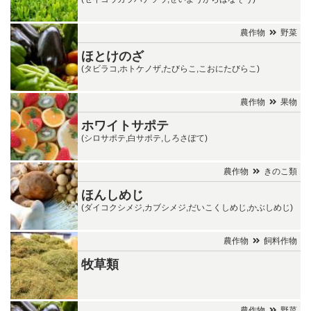
農作物
野菜
ほとけのざ
(タビラコ,ホトケノザ,たびらこ,こおにたびらこ)
農作物
果物
ホワイトサポテ
(シロサポテ,白サポテ,しろさぽて)
農作物
きのこ類
ほんしめじ
(ダイコクシメジ,カブシメジ,だいこくしめじ,かぶしめじ)
農作物
飼料作物
牧草類
農作物
野菜