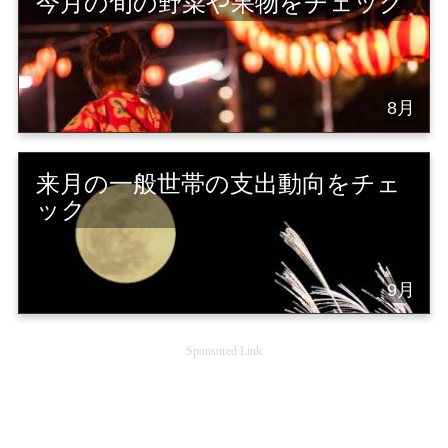
今月の旬の野菜や果物をチェック
8月
来月の一般世帯の支出動向をチェ
ック
9月
Sponsored Link