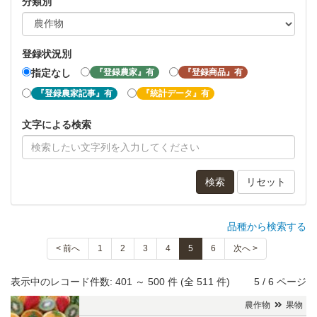
分類別
登録状況別
『登録農家』有
『登録商品』有
指定なし
『登録農家記事』有
『統計データ』有
文字による検索
検索
リセット
品種から検索する
< 前へ
1
2
3
4
5
6
次へ >
表示中のレコード件数: 401 ～ 500 件 (全 511 件)
5 / 6 ページ
農作物
果物