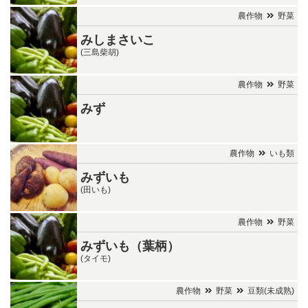
農作物
野菜
みしまさいこ
(三島柴胡)
農作物
野菜
みず
農作物
いも類
みずいも
(田いも)
農作物
野菜
みずいも（葉柄）
(タイモ)
農作物
野菜
豆類(未成熟)