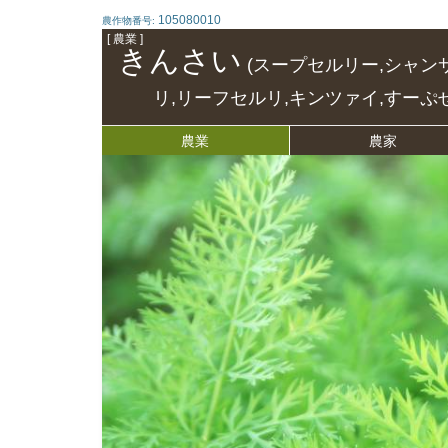
105080010
農作物番号:
[ 農業 ]
きんさい
(スープセルリー,シャン
リ,リーフセルリ,キンツァイ,すーぷ
農業
農家