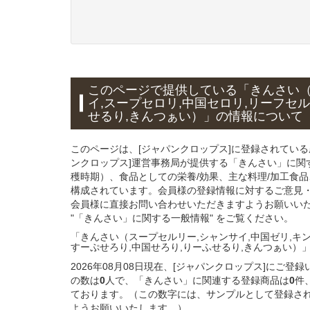
このページで提供している
「きんさい（
イ,スープセロリ,中国セロリ,リーフセル
せるり,きんつぁい）」
の情報について
このページは、[ジャパンクロップス]に登録されてい
ンクロップス]運営事務局が提供する「きんさい」に関
穫時期）、食品としての栄養/効果、主な料理/加工食
構成されています。会員様の登録情報に対するご意見
会員様に直接お問い合わせいただきますようお願いい
"「きんさい」に関する一般情報" をご覧ください。
「きんさい（スープセルリー,シャンサイ,中国ゼリ,キン
すーぷせろり,中国せろり,りーふせるり,きんつぁい）
2026年08月08日現在、[ジャパンクロップス]に
の数は
0
人で、「きんさい」に関連する登録商品は
0
件
ております。（この数字には、サンプルとして登録さ
ようお願いいたします。）