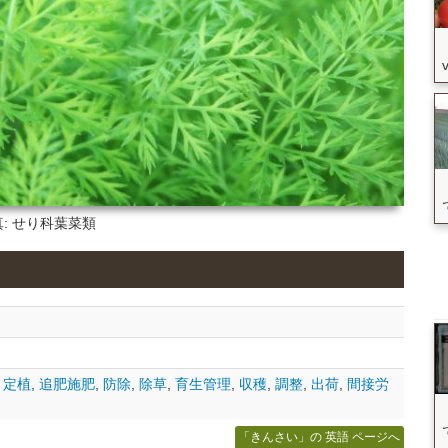
: せり科葉菜類
,
定植
,
追肥施肥
,
防除
,
除草
,
育生管理
,
収穫
,
調整
,
出荷
,
間接労
「きんさい」の 英語 ページへ