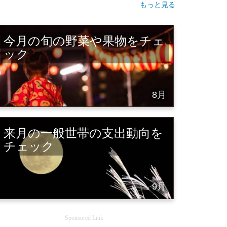
もっと見る
今月の旬の野菜や果物をチェ
ック
8月
来月の一般世帯の支出動向を
チェック
9月
Sponsored Link