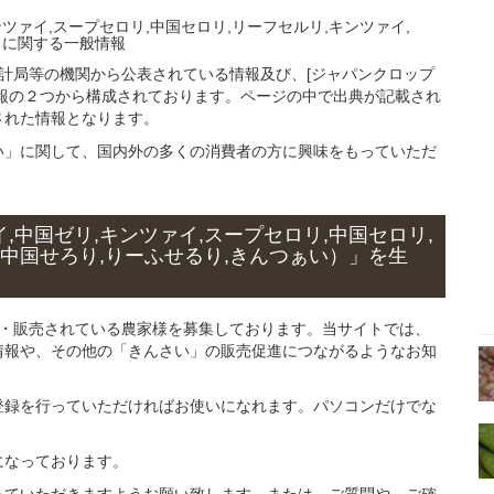
ツァイ,スープセロリ,中国セロリ,リーフセルリ,キンツァイ,
」
に関する
一般
情報
統計局等の機関から公表されている情報及び、[ジャパンクロップ
報の２つから構成されております。ページの中で出典が記載され
された情報となります。
い」に関して、国内外の多くの消費者の方に興味をもっていただ
,中国ゼリ,キンツァイ,スープセロリ,中国セロリ,
,中国せろり,りーふせるり,きんつぁい）」
を
生
産・販売されている農家様を募集しております。当サイトでは、
情報や、その他の「きんさい」の販売促進につながるようなお知
登録を行っていただければお使いになれます。パソコンだけでな
になっております。
っていただきますようお願い致します。または、ご質問や、ご確