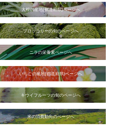
大根
の
産地(都道府県)ページへ
ブロッコリーの旬のページへ
ニラ
の
栄養素ページへ
いちご
の
産地(都道府県)ページへ
キウイフルーツの旬のページへ
米の消費動向のページへ