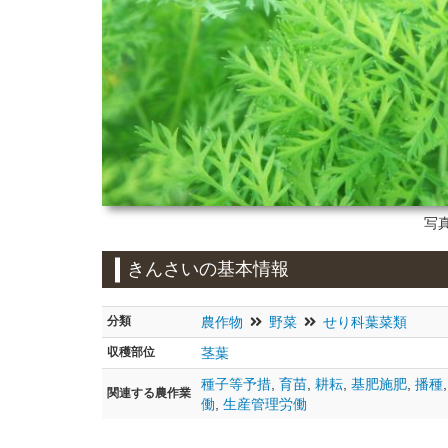
写真
きんさいの基本情報
分類
農作物
野菜
せり科葉菜類
収穫部位
茎葉
種子等予措
,
育苗
,
耕耘
,
基肥施肥
,
播種
関連する農作業
働
,
生産管理労働