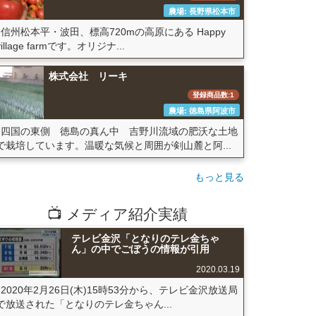
農場: 長野県松本市
信州松本平・波田、標高720mの高原にある Happy
village farmです。オリジナ...
株式会社 リーキ
登録商品数:1
農場: 徳島県阿波市
四国の東側 徳島の真ん中 吉野川流域の肥沃な土地
で栽培しています。温暖な気候と周囲が剣山麓と阿...
もっと見る
📺 メディア紹介実績
テレビ金沢「となりのテレ金ちゃ
ん」の中でごぼうの情報が引用
2020.03.19
2020年2月26日(木)15時53分から、テレビ金沢放送局
で放送された「となりのテレ金ちゃん...