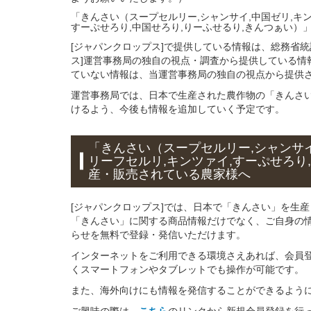
「きんさい（スープセルリー,シャンサイ,中国ゼリ,キン
すーぷせろり,中国せろり,りーふせるり,きんつぁい）
[ジャパンクロップス]で提供している情報は、総務省
ス]運営事務局の独自の視点・調査から提供している情
ていない情報は、当運営事務局の独自の視点から提供
運営事務局では、日本で生産された農作物の「きんさ
けるよう、今後も情報を追加していく予定です。
「きんさい（スープセルリー,シャンサイ
リーフセルリ,キンツァイ,すーぷせろり
産・販売されている
農家様へ
[ジャパンクロップス]では、日本で「きんさい」を生
「きんさい」に関する商品情報だけでなく、ご自身の
らせを無料で登録・発信いただけます。
インターネットをご利用できる環境さえあれば、会員
くスマートフォンやタブレットでも操作が可能です。
また、海外向けにも情報を発信することができるよう
ご興味の際は、
こちら
のリンクから新規会員登録を行