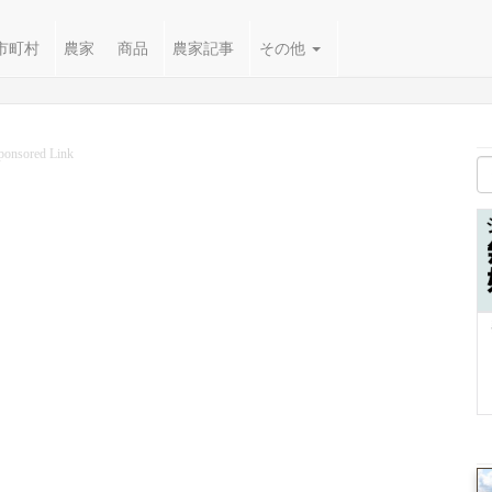
市町村
農家
商品
農家記事
その他
ponsored Link