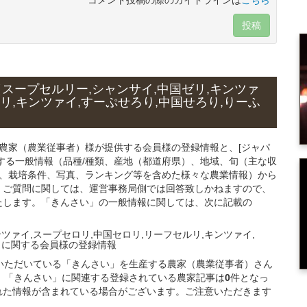
投稿
スープセルリー,シャンサイ,中国ゼリ,キンツァ
リ,キンツァイ,すーぷせろり,中国せろり,りーふ
る農家（農業従事者）様が提供する会員様の登録情報と、[ジャパ
する一般情報（品種/種類、産地（都道府県）、地域、旬（主な収
品、栽培条件、写真、ランキング等を含めた様々な農業情報）から
・ご質問に関しては、運営事務局側では回答致しかねますので、
たします。「きんさい」の一般情報に関しては、次に記載の
ツァイ,スープセロリ,中国セロリ,リーフセルリ,キンツァイ,
」
に関する
会員様
の
登録
情報
ご登録いただいている「きんさい」を生産する農家（農業従事者）さん
、「きんさい」に関連する登録されている農家記事は
0
件となっ
れた情報が含まれている場合がございます。ご注意いただきます