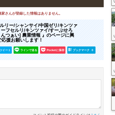
在農家さんが登録した情報はありません。
ルリー/シャンサイ/中国ゼリ/キンツァ
リーフセルリ/キンツァイ/すーぷせろ
きんつぁい] 農業情報 』のページに興
で応援お願いします！
ツイート
ラインで送る
Pocketに保存
ブックマーク
0
コメント投稿の際のガイドラインは
こちら