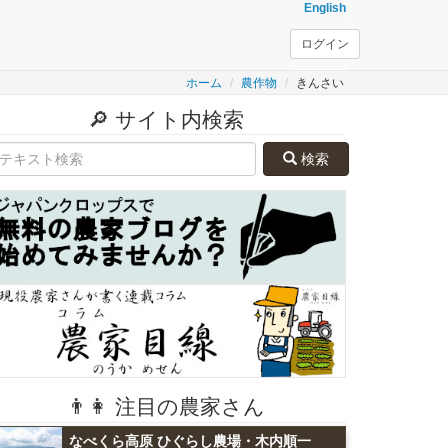
English
ログイン
ホーム
農作物
きんさい
🔎 サイト内検索
検索
👨👩 注目の農家さん
なべくら高原 ひぐらし農場・木内順一