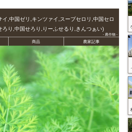
サイ,中国ゼリ,キンツァイ,スープセロリ,中国セロ
せろり,中国せろり,りーふせるり,きんつぁい)
- 農作物 -
商品
農家記事