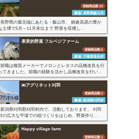
登録商品数:15
農場: 長野県飯山市
長野県の最北端にあたる・飯山市、 鍋倉高原の豊か
な土壌で5月～11月末位まで 野菜を収穫し...
果実的野菜 フルベジファーム
登録商品数:6
農場: 千葉県長生村
前職は種苗メーカーでメロンとレタスの品種改良を行
ってきました。前職の経験を活かし品種改良を行い...
㈱アグリネット刈羽
登録商品数:1
農場: 新潟県刈羽村
新潟県刈羽郡刈羽村内で、活動しております。 刈羽
村の広大な平場での稲づくりをはじめ、野菜作り...
Happy village farm
登録商品数:1