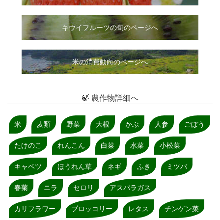
キウイフルーツの旬のページへ
米の消費動向のページへ
🍃 農作物詳細へ
米
麦類
野菜
大根
かぶ
人参
ごぼう
たけのこ
れんこん
白菜
水菜
小松菜
キャベツ
ほうれん草
ネギ
ふき
ミツバ
春菊
ニラ
セロリ
アスパラガス
カリフラワー
ブロッコリー
レタス
チンゲン菜