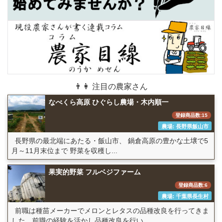
👨👩 注目の農家さん
なべくら高原 ひぐらし農場・木内順一
登録商品数:15
農場: 長野県飯山市
長野県の最北端にあたる・飯山市、 鍋倉高原の豊かな土壌で5
月～11月末位まで 野菜を収穫し...
果実的野菜 フルベジファーム
登録商品数:6
農場: 千葉県長生村
前職は種苗メーカーでメロンとレタスの品種改良を行ってきま
した。前職の経験を活かし品種改良を行い...