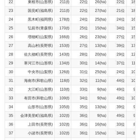
22
東根市(山形県)
211(t)
22位
26(ha)
22位
184(t
23
国見町(福島県)
211(t)
22位
27(ha)
21位
180(t
24
黒木町(福岡県)
178(t)
24位
25(ha)
24位
169(t
25
弘前市(青森県)
170(t)
25位
15(ha)
34位
153(t
26
増穂町(山梨県)
166(t)
26位
23(ha)
27位
150(t
27
高山村(長野県)
153(t)
27位
13(ha)
39位
138(t
28
佐久穂町(長野県)
143(t)
28位
20(ha)
29位
124(t
29
寒河江市(山形県)
134(t)
30位
14(ha)
37位
116(t
30
中央市(山梨県)
126(t)
31位
25(ha)
24位
103(t
31
海南市(和歌山県)
118(t)
32位
11(ha)
44位
108(t
32
大江町(山形県)
110(t)
33位
9(ha)
49位
97(t
33
有田市(和歌山県)
109(t)
34位
9(ha)
49位
100(t
34
山形市(山形県)
105(t)
35位
13(ha)
39位
93(t
35
会津美里町(福島県)
102(t)
36位
9(ha)
49位
96(t
36
上田市(長野県)
102(t)
36位
16(ha)
33位
84(t
37
小諸市(長野県)
102(t)
36位
15(ha)
34位
84(t