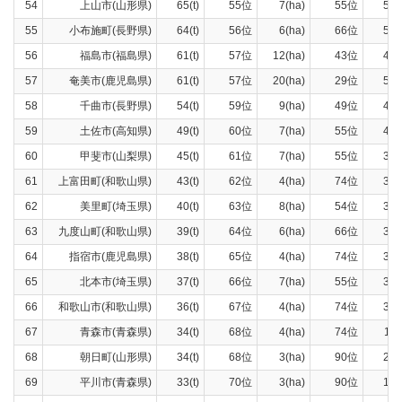
54
上山市(山形県)
65(t)
55位
7(ha)
55位
58(t
55
小布施町(長野県)
64(t)
56位
6(ha)
66位
59(t
56
福島市(福島県)
61(t)
57位
12(ha)
43位
49(t
57
奄美市(鹿児島県)
61(t)
57位
20(ha)
29位
56(t
58
千曲市(長野県)
54(t)
59位
9(ha)
49位
45(t
59
土佐市(高知県)
49(t)
60位
7(ha)
55位
44(t
60
甲斐市(山梨県)
45(t)
61位
7(ha)
55位
37(t
61
上富田町(和歌山県)
43(t)
62位
4(ha)
74位
39(t
62
美里町(埼玉県)
40(t)
63位
8(ha)
54位
32(t
63
九度山町(和歌山県)
39(t)
64位
6(ha)
66位
35(t
64
指宿市(鹿児島県)
38(t)
65位
4(ha)
74位
35(t
65
北本市(埼玉県)
37(t)
66位
7(ha)
55位
34(t
66
和歌山市(和歌山県)
36(t)
67位
4(ha)
74位
33(t
67
青森市(青森県)
34(t)
68位
4(ha)
74位
11(t
68
朝日町(山形県)
34(t)
68位
3(ha)
90位
28(t
69
平川市(青森県)
33(t)
70位
3(ha)
90位
19(t