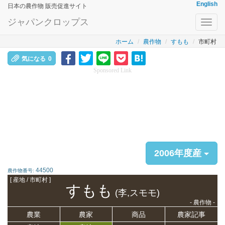
English
日本の農作物 販売促進サイト
ジャパンクロップス
Toggl
navig
ホーム
農作物
すもも
市町村
気になる
0
Sponsored Link
2006年度産
44500
農作物番号:
[ 産地 / 市町村 ]
すもも
(李,スモモ)
- 農作物 -
農業
農家
商品
農家記事