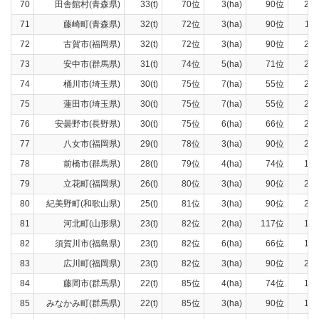
70
田舎館村(青森県)
33(t)
70位
3(ha)
90位
26(t
71
藤崎町(青森県)
32(t)
72位
3(ha)
90位
11(t
72
古賀市(福岡県)
32(t)
72位
3(ha)
90位
29(t
73
安中市(群馬県)
31(t)
74位
5(ha)
71位
21(t
74
桶川市(埼玉県)
30(t)
75位
7(ha)
55位
27(t
75
蓮田市(埼玉県)
30(t)
75位
7(ha)
55位
28(t
76
安曇野市(長野県)
30(t)
75位
6(ha)
66位
27(t
77
八女市(福岡県)
29(t)
78位
3(ha)
90位
27(t
78
前橋市(群馬県)
28(t)
79位
4(ha)
74位
18(t
79
立花町(福岡県)
26(t)
80位
3(ha)
90位
24(t
80
紀美野町(和歌山県)
25(t)
81位
3(ha)
90位
23(t
81
河北町(山形県)
23(t)
82位
2(ha)
117位
18(t
82
須賀川市(福島県)
23(t)
82位
6(ha)
66位
12(t
83
広川町(福岡県)
23(t)
82位
3(ha)
90位
21(t
84
藤岡市(群馬県)
22(t)
85位
4(ha)
74位
14(t
85
みなかみ町(群馬県)
22(t)
85位
3(ha)
90位
18(t