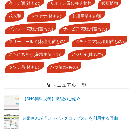
洋ラン類(鉢もの)
サボテン及び多肉植物
観葉植物
花木類
ドラセナ(鉢もの)
花壇用苗もの類
パンジー(花壇用苗もの)
サルビア(花壇用苗もの)
マリーゴールド(花壇用苗もの)
ペチュニア(花壇用苗もの)
にちにちそう(花壇用苗もの)
アジサイ(鉢もの)
ツツジ苗(鉢もの)
バラ苗(鉢もの)
📗 マニュアル 一覧
【SNS簡単投稿】機能のご紹介
農家さんが『ジャパンクロップス』を利用する理由