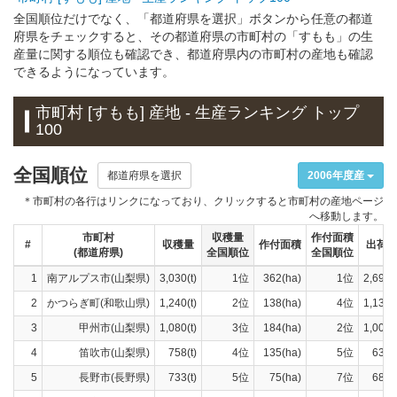
全国順位だけでなく、「都道府県を選択」ボタンから任意の都道
府県をチェックすると、その都道府県の市町村の「すもも」の生
産量に関する順位も確認でき、都道府県内の市町村の産地も確認
できるようになっています。
市町村 [すもも] 産地 - 生産ランキング トップ
100
全国順位
都道府県を選択
2006年度産
＊市町村の各行はリンクになっており、クリックすると市町村の産地ページ
へ移動します。
市町村
収穫量
作付面積
#
収穫量
作付面積
出荷
(都道府県)
全国順位
全国順位
1
南アルプス市(山梨県)
3,030(t)
1位
362(ha)
1位
2,690(t
2
かつらぎ町(和歌山県)
1,240(t)
2位
138(ha)
4位
1,130(t
3
甲州市(山梨県)
1,080(t)
3位
184(ha)
2位
1,000(t
4
笛吹市(山梨県)
758(t)
4位
135(ha)
5位
637(t
5
長野市(長野県)
733(t)
5位
75(ha)
7位
680(t