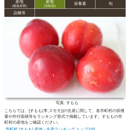
産地
産地
栄養
素
旬
(都道府県)
(市町村)
品種等
写真: すもも
こちらでは、[すもも(李,スモモ)]の生産に関して、各市町村の収穫
量や作付面積等をランキング形式で掲載しています。すももの市
町村の産地をご確認ください。
市町村 [すもも] 産地 - 生産ランキング トップ100