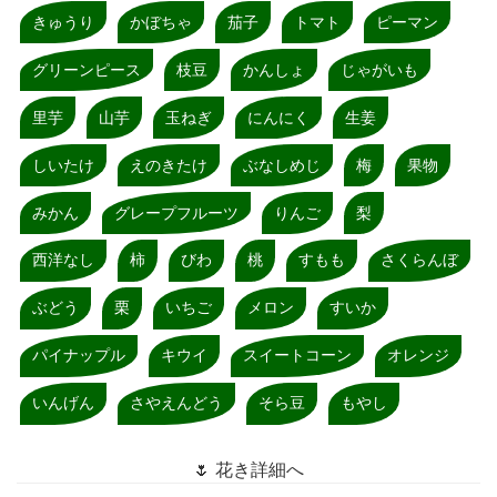
きゅうり
かぼちゃ
茄子
トマト
ピーマン
グリーンピース
枝豆
かんしょ
じゃがいも
里芋
山芋
玉ねぎ
にんにく
生姜
しいたけ
えのきたけ
ぶなしめじ
梅
果物
みかん
グレープフルーツ
りんご
梨
西洋なし
柿
びわ
桃
すもも
さくらんぼ
ぶどう
栗
いちご
メロン
すいか
パイナップル
キウイ
スイートコーン
オレンジ
いんげん
さやえんどう
そら豆
もやし
🌷 花き詳細へ