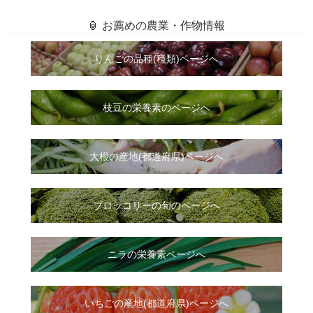
🏮 お薦めの農業・作物情報
りんごの品種(種類)ページへ
枝豆の栄養素のページへ
大根
の
産地(都道府県)ページへ
ブロッコリーの旬のページへ
ニラ
の
栄養素ページへ
いちご
の
産地(都道府県)ページへ