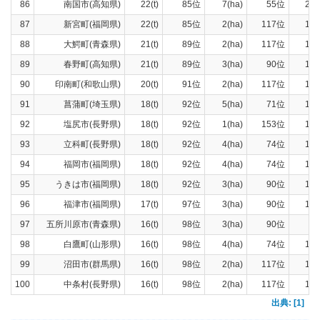
86
南国市(高知県)
22(t)
85位
7(ha)
55位
21(t
87
新宮町(福岡県)
22(t)
85位
2(ha)
117位
19(t
88
大鰐町(青森県)
21(t)
89位
2(ha)
117位
13(t
89
春野町(高知県)
21(t)
89位
3(ha)
90位
18(t
90
印南町(和歌山県)
20(t)
91位
2(ha)
117位
19(t
91
菖蒲町(埼玉県)
18(t)
92位
5(ha)
71位
16(t
92
塩尻市(長野県)
18(t)
92位
1(ha)
153位
16(t
93
立科町(長野県)
18(t)
92位
4(ha)
74位
14(t
94
福岡市(福岡県)
18(t)
92位
4(ha)
74位
15(t
95
うきは市(福岡県)
18(t)
92位
3(ha)
90位
16(t
96
福津市(福岡県)
17(t)
97位
3(ha)
90位
15(t
97
五所川原市(青森県)
16(t)
98位
3(ha)
90位
5(t
98
白鷹町(山形県)
16(t)
98位
4(ha)
74位
12(t
99
沼田市(群馬県)
16(t)
98位
2(ha)
117位
14(t
100
中条村(長野県)
16(t)
98位
2(ha)
117位
15(t
出典: [1]