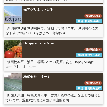
㈱アグリネット刈羽
登録商品数:1
農場: 新潟県刈羽村
新潟県刈羽郡刈羽村内で、活動しております。 刈羽村の広大
な平場での稲づくりをはじめ、野菜作り...
Happy village farm
登録商品数:1
農場: 長野県松本市
信州松本平・波田、標高720mの高原にある Happy village
farmです。オリジナ...
株式会社 リーキ
登録商品数:1
農場: 徳島県阿波市
四国の東側 徳島の真ん中 吉野川流域の肥沃な土地で栽培し
ています。温暖な気候と周囲が剣山麓と阿...