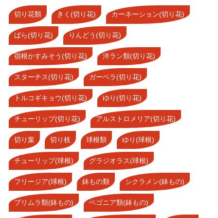
切り花類
きく(切り花)
カーネーション(切り花)
ばら(切り花)
りんどう(切り花)
宿根かすみそう(切り花)
洋ラン類(切り花)
スターチス(切り花)
ガーベラ(切り花)
トルコギキョウ(切り花)
ゆり(切り花)
チューリップ(切り花)
アルストロメリア(切り花)
切り葉
切り枝
球根類
ゆり(球根)
チューリップ(球根)
グラジオラス(球根)
フリージア(球根)
鉢もの類
シクラメン(鉢もの)
プリムラ類(鉢もの)
ベゴニア類(鉢もの)