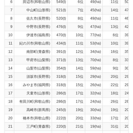
6
田辺市(和歌山県)
549(t)
6位
49(ha)
11位
509(t
7
中山町(山形県)
521(t)
7位
45(ha)
14位
475(t
8
佐久市(長野県)
520(t)
8位
49(ha)
11位
460(t
9
中野市(長野県)
476(t)
9位
47(ha)
13位
424(t
10
伊達市(福島県)
470(t)
10位
77(ha)
6位
399(t
11
紀の川市(和歌山県)
434(t)
11位
53(ha)
10位
392(t
12
南部町(青森県)
391(t)
12位
34(ha)
16位
350(t
13
甲府市(山梨県)
371(t)
13位
70(ha)
8位
333(t
14
山梨市(山梨県)
354(t)
14位
59(ha)
9位
301(t
15
須坂市(長野県)
318(t)
15位
29(ha)
20位
294(t
16
みやま市(福岡県)
318(t)
15位
26(ha)
22位
299(t
17
天童市(山形県)
286(t)
17位
32(ha)
18位
247(t
18
有田川町(和歌山県)
286(t)
17位
24(ha)
26位
263(t
19
高崎市(群馬県)
245(t)
19位
30(ha)
19位
208(t
20
橋本市(和歌山県)
222(t)
20位
33(ha)
17位
200(t
21
三戸町(青森県)
220(t)
21位
19(ha)
31位
206(t