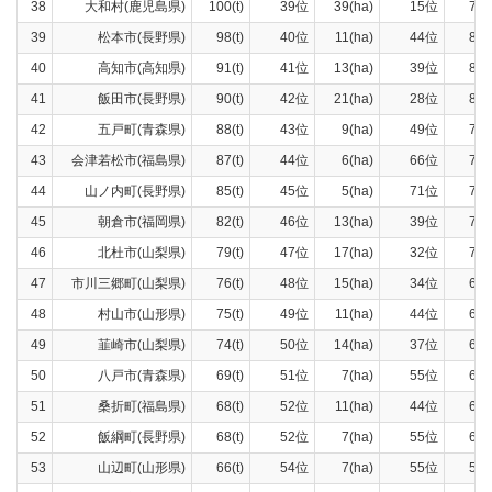
38
大和村(鹿児島県)
100(t)
39位
39(ha)
15位
70(t
39
松本市(長野県)
98(t)
40位
11(ha)
44位
88(t
40
高知市(高知県)
91(t)
41位
13(ha)
39位
81(t
41
飯田市(長野県)
90(t)
42位
21(ha)
28位
82(t
42
五戸町(青森県)
88(t)
43位
9(ha)
49位
79(t
43
会津若松市(福島県)
87(t)
44位
6(ha)
66位
79(t
44
山ノ内町(長野県)
85(t)
45位
5(ha)
71位
77(t
45
朝倉市(福岡県)
82(t)
46位
13(ha)
39位
70(t
46
北杜市(山梨県)
79(t)
47位
17(ha)
32位
70(t
47
市川三郷町(山梨県)
76(t)
48位
15(ha)
34位
68(t
48
村山市(山形県)
75(t)
49位
11(ha)
44位
65(t
49
韮崎市(山梨県)
74(t)
50位
14(ha)
37位
66(t
50
八戸市(青森県)
69(t)
51位
7(ha)
55位
62(t
51
桑折町(福島県)
68(t)
52位
11(ha)
44位
60(t
52
飯綱町(長野県)
68(t)
52位
7(ha)
55位
62(t
53
山辺町(山形県)
66(t)
54位
7(ha)
55位
59(t