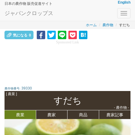
English
日本の農作物 販売促進サイト
ジャパンクロップス
Toggl
navig
ホーム
農作物
すだち
気になる
0
Sponsored Link
39330
農作物番号:
[ 農業 ]
すだち
- 農作物 -
農業
農家
商品
農家記事