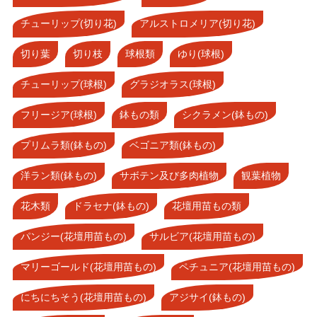
チューリップ(切り花)
アルストロメリア(切り花)
切り葉
切り枝
球根類
ゆり(球根)
チューリップ(球根)
グラジオラス(球根)
フリージア(球根)
鉢もの類
シクラメン(鉢もの)
プリムラ類(鉢もの)
ベゴニア類(鉢もの)
洋ラン類(鉢もの)
サボテン及び多肉植物
観葉植物
花木類
ドラセナ(鉢もの)
花壇用苗もの類
パンジー(花壇用苗もの)
サルビア(花壇用苗もの)
マリーゴールド(花壇用苗もの)
ペチュニア(花壇用苗もの)
にちにちそう(花壇用苗もの)
アジサイ(鉢もの)