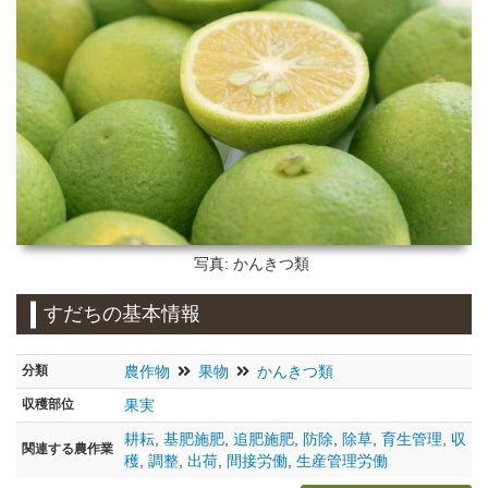
写真: かんきつ類
すだちの基本情報
分類
農作物
果物
かんきつ類
収穫部位
果実
耕耘
,
基肥施肥
,
追肥施肥
,
防除
,
除草
,
育生管理
,
収
関連する農作業
穫
,
調整
,
出荷
,
間接労働
,
生産管理労働