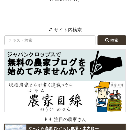
🔎 サイト内検索
検索
👨👩 注目の農家さん
なべくら高原 ひぐらし農場・木内順一