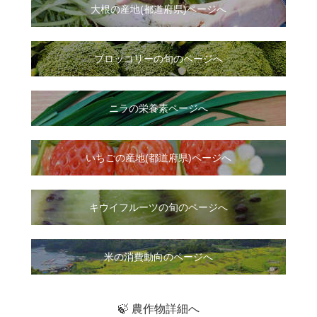
大根
の
産地(都道府県)ページへ
ブロッコリーの旬のページへ
ニラ
の
栄養素ページへ
いちご
の
産地(都道府県)ページへ
キウイフルーツの旬のページへ
米の消費動向のページへ
🍃 農作物詳細へ