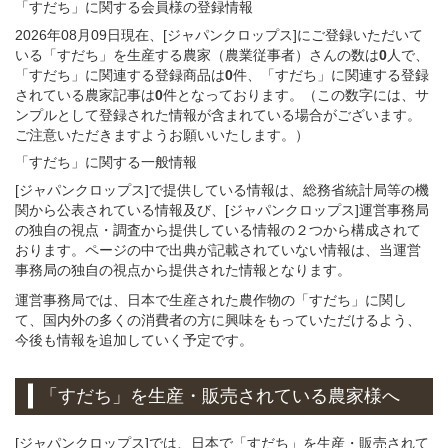
「すだち」
に関する
会員様
の
登録
情報
2026年08月09日現在、[ジャパンクロップス]にご登録いただいて
いる「すだち」を生産する農家（農業従事者）さんの数は
0
人で、
「すだち」に関連する登録商品は
0
件、「すだち」に関連する登録
されている農家記事は
0
件となっております。（この数字には、サ
ンプルとして登録された情報が含まれている場合がございます。
ご注意いただきますようお願いいたします。）
「すだち」
に関する
一般
情報
[ジャパンクロップス]で提供している情報は、総務省統計局等の機
関から公表されている情報及び、[ジャパンクロップス]運営事務局
の独自の視点・調査から提供している情報の２つから構成されて
おります。ページの中で出典が記載されていない情報は、当運営
事務局の独自の視点から提供された情報となります。
運営事務局では、日本で生産された農作物の「すだち」に関し
て、国内外の多くの消費者の方に興味をもっていただけるよう、
今後も情報を追加していく予定です。
「すだち」
を
生産・販売されている
農家様へ
[ジャパンクロップス]では、日本で「すだち」を生産・販売されて