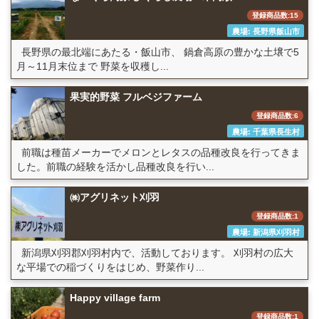
登録商品数:15
農場: 長野県飯山市
長野県の最北端にあたる・飯山市、 鍋倉高原の豊かな土壌で5
月～11月末位まで 野菜を収穫し...
果実的野菜 フルベジファーム
登録商品数:6
農場: 千葉県長生村
前職は種苗メーカーでメロンとレタスの品種改良を行ってきま
した。前職の経験を活かし品種改良を行い...
㈱アグリネット刈羽
登録商品数:1
農場: 新潟県刈羽村
新潟県刈羽郡刈羽村内で、活動しております。 刈羽村の広大
な平場での稲づくりをはじめ、野菜作り...
Happy village farm
登録商品数:1