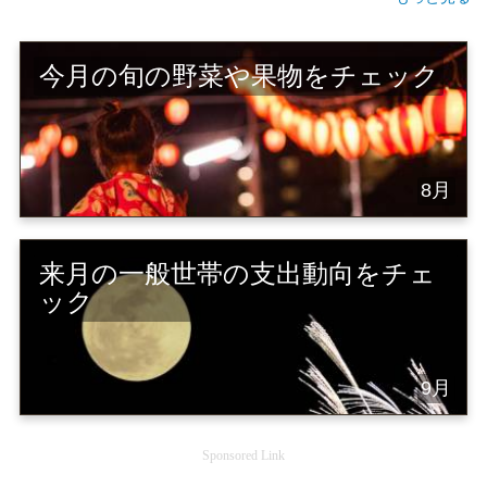
今月の旬の野菜や果物をチェック
8月
来月の一般世帯の支出動向をチェ
ック
9月
Sponsored Link