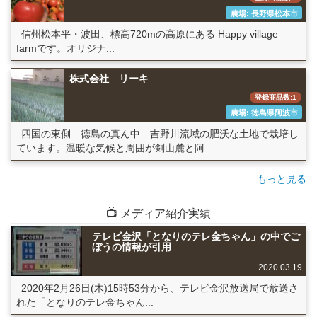
農場: 長野県松本市
信州松本平・波田、標高720mの高原にある Happy village
farmです。オリジナ...
株式会社 リーキ
登録商品数:1
農場: 徳島県阿波市
四国の東側 徳島の真ん中 吉野川流域の肥沃な土地で栽培し
ています。温暖な気候と周囲が剣山麓と阿...
もっと見る
📺 メディア紹介実績
テレビ金沢「となりのテレ金ちゃん」の中でご
ぼうの情報が引用
2020.03.19
2020年2月26日(木)15時53分から、テレビ金沢放送局で放送さ
れた「となりのテレ金ちゃん...