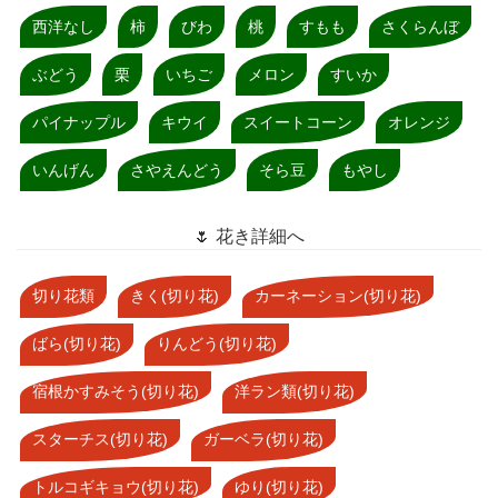
西洋なし
柿
びわ
桃
すもも
さくらんぼ
ぶどう
栗
いちご
メロン
すいか
パイナップル
キウイ
スイートコーン
オレンジ
いんげん
さやえんどう
そら豆
もやし
🌷 花き詳細へ
切り花類
きく(切り花)
カーネーション(切り花)
ばら(切り花)
りんどう(切り花)
宿根かすみそう(切り花)
洋ラン類(切り花)
スターチス(切り花)
ガーベラ(切り花)
トルコギキョウ(切り花)
ゆり(切り花)