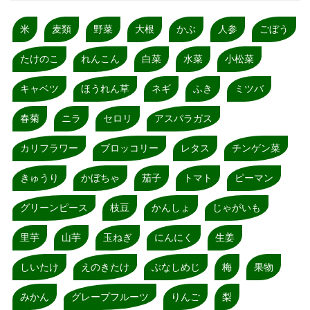
米
麦類
野菜
大根
かぶ
人参
ごぼう
たけのこ
れんこん
白菜
水菜
小松菜
キャベツ
ほうれん草
ネギ
ふき
ミツバ
春菊
ニラ
セロリ
アスパラガス
カリフラワー
ブロッコリー
レタス
チンゲン菜
きゅうり
かぼちゃ
茄子
トマト
ピーマン
グリーンピース
枝豆
かんしょ
じゃがいも
里芋
山芋
玉ねぎ
にんにく
生姜
しいたけ
えのきたけ
ぶなしめじ
梅
果物
みかん
グレープフルーツ
りんご
梨