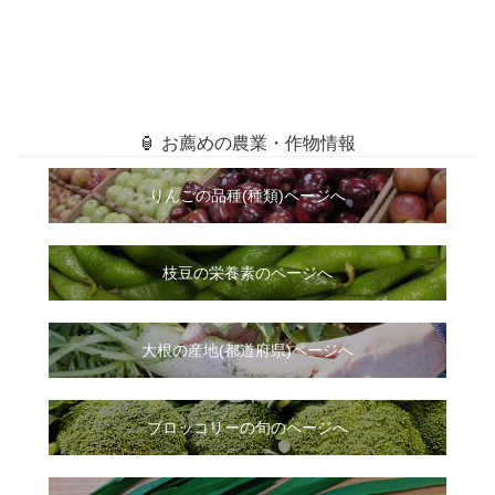
🏮 お薦めの農業・作物情報
りんごの品種(種類)ページへ
枝豆の栄養素のページへ
大根
の
産地(都道府県)ページへ
ブロッコリーの旬のページへ