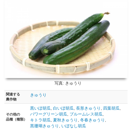
写真: きゅうり
関連する
きゅうり
農作物
黒いぼ胡瓜
,
白いぼ胡瓜
,
長形きゅうり
,
四葉胡瓜
,
パワーグリーン胡瓜
,
ブルームレス胡瓜
,
その他の
品種（種類）
キトラ胡瓜
,
夏秋きゅうり
,
冬春きゅうり
,
黒珊瑚きゅうり
,
いぼなし胡瓜