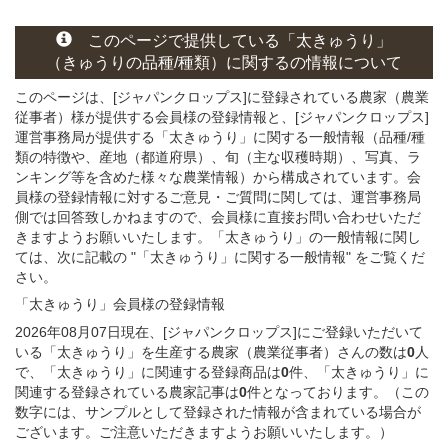
このページで提供している
「太きゅうり」
（きゅうりの
品種/種類）
に関する
の情報について
このページは、[ジャパンクロップス]に登録されている農家（農業
従事者）様が提供する会員様の登録情報と、[ジャパンクロップス]
運営事務局が提供する「太きゅうり」
に関する一般情報（品種/種
類の特徴や、産地（都道府県）、旬（主な収穫時期）、写真、ラ
ンキング等を含めた様々な農業情報）から構成されています。会
員様の登録情報に対するご意見・ご質問に関しては、運営事務局
側では回答致しかねますので、会員様に直接お問い合わせいただ
きますようお願いいたします。「太きゅうり」の一般情報に関し
ては、次に記載の "「太きゅうり」に関する一般情報" をご覧くだ
さい。
「太きゅうり」会員様
の
登録
情報
2026年08月07日現在、[ジャパンクロップス]にご登録いただいて
いる「太きゅうり」を生産する農家（農業従事者）さんの数は
0
人
で、「太きゅうり」に関連する登録商品は
0
件、「太きゅうり」に
関連する登録されている農家記事は
0
件となっております。（この
数字には、サンプルとして登録された情報が含まれている場合が
ございます。ご注意いただきますようお願いいたします。）