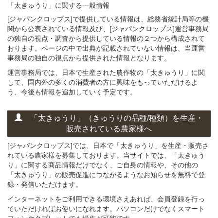
「太きゅうり」に関する
一般
情報
[ジャパンクロップス]で提供している情報は、総務省統計局等の機
関から公表されている情報及び、[ジャパンクロップス]運営事務局
の独自の視点・調査から提供している情報の２つから構成されて
おります。ページの中で出典が記載されていない情報は、当運営
事務局の独自の視点から提供された情報となります。
運営事務局では、日本で生産された農作物の「太きゅうり」に関
して、国内外の多くの消費者の方に興味をもっていただけるよ
う、今後も情報を追加していく予定です。
「太きゅうり」
（きゅうりの
品種/種類）
を
生産・
販売されている
農家様へ
[ジャパンクロップス]では、日本で「太きゅうり」を生産・販売さ
れている農家様を募集しております。当サイトでは、「太きゅう
り」に関する商品情報だけでなく、ご自身の情報や、その他の
「太きゅうり」の販売促進につながるようなお知らせを無料で登
録・発信いただけます。
インターネットをご利用できる環境さえあれば、会員登録を行っ
ていただければお使いになれます。パソコンだけでなくスマート