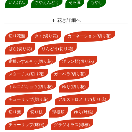
いんげん
さやえんどう
そら豆
もやし
🌷 花き詳細へ
切り花類
きく(切り花)
カーネーション(切り花)
ばら(切り花)
りんどう(切り花)
宿根かすみそう(切り花)
洋ラン類(切り花)
スターチス(切り花)
ガーベラ(切り花)
トルコギキョウ(切り花)
ゆり(切り花)
チューリップ(切り花)
アルストロメリア(切り花)
切り葉
切り枝
球根類
ゆり(球根)
チューリップ(球根)
グラジオラス(球根)