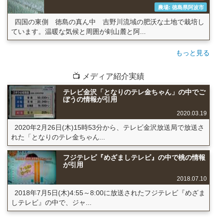
農場: 徳島県阿波市
四国の東側 徳島の真ん中 吉野川流域の肥沃な土地で栽培し
ています。温暖な気候と周囲が剣山麓と阿...
もっと見る
📺 メディア紹介実績
テレビ金沢「となりのテレ金ちゃん」の中でご
ぼうの情報が引用
2020.03.19
2020年2月26日(木)15時53分から、テレビ金沢放送局で放送さ
れた「となりのテレ金ちゃん...
フジテレビ『めざましテレビ』の中で桃の情報
が引用
2018.07.10
2018年7月5日(木)4:55～8:00に放送されたフジテレビ『めざま
しテレビ』の中で、ジャ...