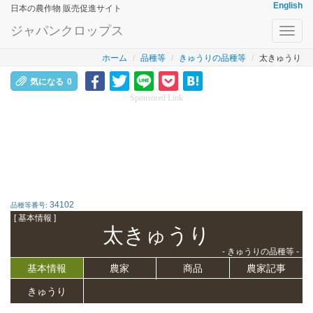
English
日本の農作物 販売促進サイト
ジャパンクロップス
Toggl
navig
ホーム
品種等
きゅうりの品種等
太きゅうり
気になる
0
Sponsored Link
34102
品種等番号:
[ 基本情報 ]
太きゅうり
- きゅうりの品種等 -
基本情報
農家
商品
農家記事
きゅうり