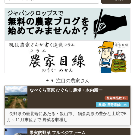
👨👩 注目の農家さん
なべくら高原 ひぐらし農場・木内順一
登録商品数:15
農場: 長野県飯山市
長野県の最北端にあたる・飯山市、 鍋倉高原の豊かな土壌で5
月～11月末位まで 野菜を収穫し...
果実的野菜 フルベジファーム