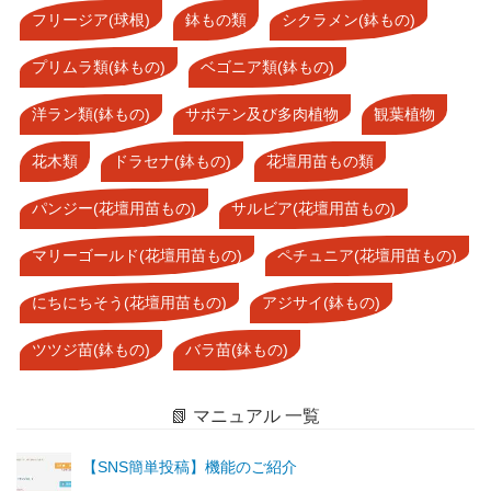
フリージア(球根)
鉢もの類
シクラメン(鉢もの)
プリムラ類(鉢もの)
ベゴニア類(鉢もの)
洋ラン類(鉢もの)
サボテン及び多肉植物
観葉植物
花木類
ドラセナ(鉢もの)
花壇用苗もの類
パンジー(花壇用苗もの)
サルビア(花壇用苗もの)
マリーゴールド(花壇用苗もの)
ペチュニア(花壇用苗もの)
にちにちそう(花壇用苗もの)
アジサイ(鉢もの)
ツツジ苗(鉢もの)
バラ苗(鉢もの)
📗 マニュアル 一覧
【SNS簡単投稿】機能のご紹介