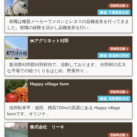
登録商品数:6
農場: 千葉県長生村
前職は種苗メーカーでメロンとレタスの品種改良を行ってきま
した。前職の経験を活かし品種改良を行い...
㈱アグリネット刈羽
登録商品数:1
農場: 新潟県刈羽村
新潟県刈羽郡刈羽村内で、活動しております。 刈羽村の広大
な平場での稲づくりをはじめ、野菜作り...
Happy village farm
登録商品数:1
農場: 長野県松本市
信州松本平・波田、標高720mの高原にある Happy village
farmです。オリジナ...
株式会社 リーキ
登録商品数:1