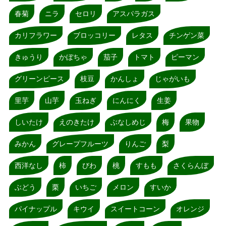
春菊
ニラ
セロリ
アスパラガス
カリフラワー
ブロッコリー
レタス
チンゲン菜
きゅうり
かぼちゃ
茄子
トマト
ピーマン
グリーンピース
枝豆
かんしょ
じゃがいも
里芋
山芋
玉ねぎ
にんにく
生姜
しいたけ
えのきたけ
ぶなしめじ
梅
果物
みかん
グレープフルーツ
りんご
梨
西洋なし
柿
びわ
桃
すもも
さくらんぼ
ぶどう
栗
いちご
メロン
すいか
パイナップル
キウイ
スイートコーン
オレンジ