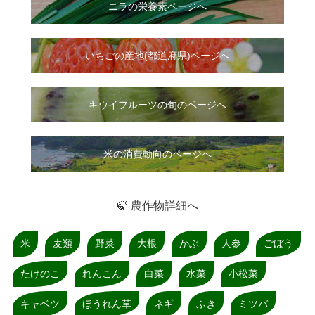
ニラ
の
栄養素ページへ
いちご
の
産地(都道府県)ページへ
キウイフルーツの旬のページへ
米の消費動向のページへ
🍃 農作物詳細へ
米
麦類
野菜
大根
かぶ
人参
ごぼう
たけのこ
れんこん
白菜
水菜
小松菜
キャベツ
ほうれん草
ネギ
ふき
ミツバ