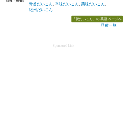
品種（種類）
青首だいこん
,
辛味だいこん
,
薬味だいこん
,
紀州だいこん
「祝だいこん」の 英語 ページへ
品種一覧
Sponsored Link