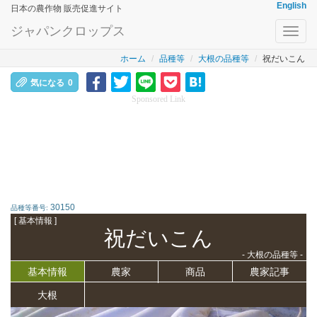
English
日本の農作物 販売促進サイト
ジャパンクロップス
Toggl
navig
ホーム
品種等
大根の品種等
祝だいこん
気になる
0
Sponsored Link
30150
品種等番号:
[ 基本情報 ]
祝だいこん
- 大根の品種等 -
基本情報
農家
商品
農家記事
大根