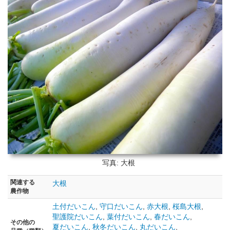
写真: 大根
関連する
大根
農作物
土付だいこん
,
守口だいこん
,
赤大根
,
桜島大根
,
聖護院だいこん
,
葉付だいこん
,
春だいこん
,
その他の
夏だいこん
,
秋冬だいこん
,
丸だいこん
,