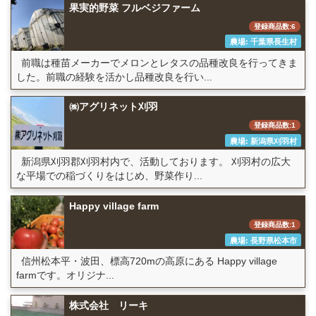
果実的野菜 フルベジファーム
登録商品数:6
農場: 千葉県長生村
前職は種苗メーカーでメロンとレタスの品種改良を行ってきま
した。前職の経験を活かし品種改良を行い...
㈱アグリネット刈羽
登録商品数:1
農場: 新潟県刈羽村
新潟県刈羽郡刈羽村内で、活動しております。 刈羽村の広大
な平場での稲づくりをはじめ、野菜作り...
Happy village farm
登録商品数:1
農場: 長野県松本市
信州松本平・波田、標高720mの高原にある Happy village
farmです。オリジナ...
株式会社 リーキ