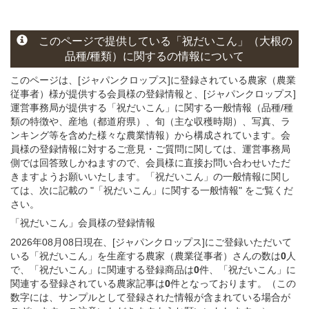
このページで提供している
「祝だいこん」
（大根の
品種/種類）
に関する
の情報について
このページは、[ジャパンクロップス]に登録されている農家（農業
従事者）様が提供する会員様の登録情報と、[ジャパンクロップス]
運営事務局が提供する「祝だいこん」
に関する一般情報（品種/種
類の特徴や、産地（都道府県）、旬（主な収穫時期）、写真、ラ
ンキング等を含めた様々な農業情報）から構成されています。会
員様の登録情報に対するご意見・ご質問に関しては、運営事務局
側では回答致しかねますので、会員様に直接お問い合わせいただ
きますようお願いいたします。「祝だいこん」の一般情報に関し
ては、次に記載の "「祝だいこん」に関する一般情報" をご覧くだ
さい。
「祝だいこん」会員様
の
登録
情報
2026年08月08日現在、[ジャパンクロップス]にご登録いただいて
いる「祝だいこん」を生産する農家（農業従事者）さんの数は
0
人
で、「祝だいこん」に関連する登録商品は
0
件、「祝だいこん」に
関連する登録されている農家記事は
0
件となっております。（この
数字には、サンプルとして登録された情報が含まれている場合が