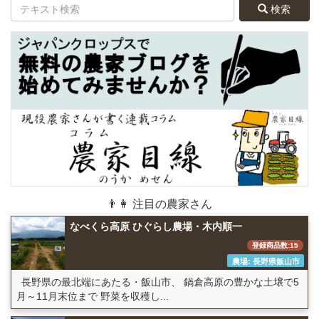
検索
👨👩 注目の農家さん
なべくら高原 ひぐらし農場・木内順一
登録商品数:15
農場: 長野県飯山市
長野県の最北端にあたる・飯山市、 鍋倉高原の豊かな土壌で5
月～11月末位まで 野菜を収穫し...