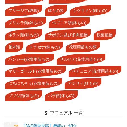
フリージア(球根)
鉢もの類
シクラメン(鉢もの)
プリムラ類(鉢もの)
ベゴニア類(鉢もの)
洋ラン類(鉢もの)
サボテン及び多肉植物
観葉植物
花木類
ドラセナ(鉢もの)
花壇用苗もの類
パンジー(花壇用苗もの)
サルビア(花壇用苗もの)
マリーゴールド(花壇用苗もの)
ペチュニア(花壇用苗もの)
にちにちそう(花壇用苗もの)
アジサイ(鉢もの)
ツツジ苗(鉢もの)
バラ苗(鉢もの)
📗 マニュアル 一覧
【SNS簡単投稿】機能のご紹介