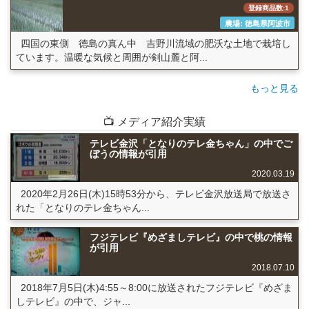
登録商品数:1
農場: 徳島県阿波市
四国の東側 徳島の真ん中 吉野川流域の肥沃な土地で栽培し
ています。温暖な気候と周囲が剣山麓と阿...
もっと見る
📺 メディア紹介実績
テレビ金沢「となりのテレ金ちゃん」の中でご
ぼうの情報が引用
2020.03.19
2020年2月26日(木)15時53分から、テレビ金沢放送局で放送さ
れた「となりのテレ金ちゃん...
フジテレビ『めざましテレビ』の中で桃の情報
が引用
2018.07.10
2018年7月5日(木)4:55～8:00に放送されたフジテレビ『めざま
しテレビ』の中で、ジャ...