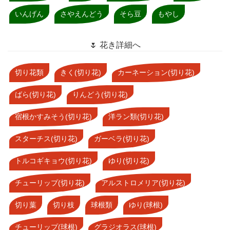
いんげん
さやえんどう
そら豆
もやし
🌷 花き詳細へ
切り花類
きく(切り花)
カーネーション(切り花)
ばら(切り花)
りんどう(切り花)
宿根かすみそう(切り花)
洋ラン類(切り花)
スターチス(切り花)
ガーベラ(切り花)
トルコギキョウ(切り花)
ゆり(切り花)
チューリップ(切り花)
アルストロメリア(切り花)
切り葉
切り枝
球根類
ゆり(球根)
チューリップ(球根)
グラジオラス(球根)