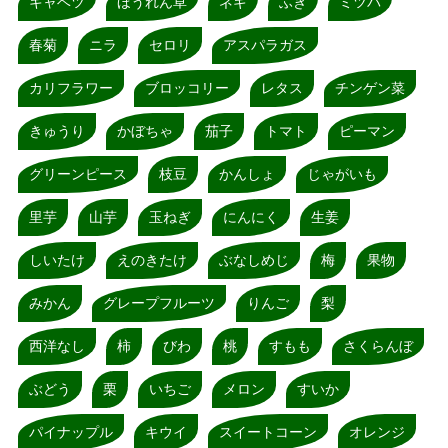
キャベツ
ほうれん草
ネギ
ふき
ミツバ
春菊
ニラ
セロリ
アスパラガス
カリフラワー
ブロッコリー
レタス
チンゲン菜
きゅうり
かぼちゃ
茄子
トマト
ピーマン
グリーンピース
枝豆
かんしょ
じゃがいも
里芋
山芋
玉ねぎ
にんにく
生姜
しいたけ
えのきたけ
ぶなしめじ
梅
果物
みかん
グレープフルーツ
りんご
梨
西洋なし
柿
びわ
桃
すもも
さくらんぼ
ぶどう
栗
いちご
メロン
すいか
パイナップル
キウイ
スイートコーン
オレンジ