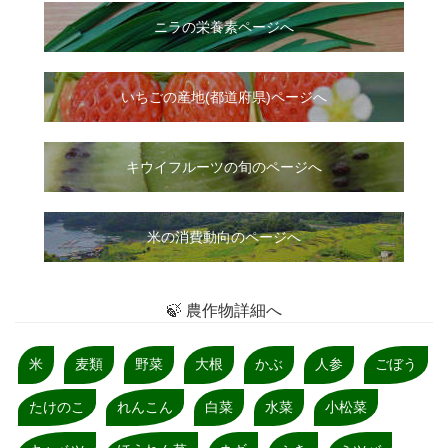
ニラ
の
栄養素ページへ
いちご
の
産地(都道府県)ページへ
キウイフルーツの旬のページへ
米の消費動向のページへ
🍃 農作物詳細へ
米
麦類
野菜
大根
かぶ
人参
ごぼう
たけのこ
れんこん
白菜
水菜
小松菜