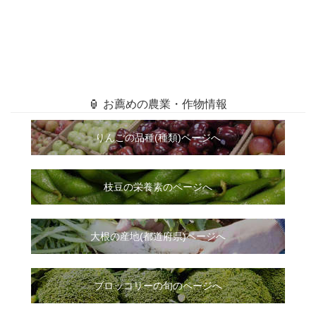
🏮 お薦めの農業・作物情報
りんごの品種(種類)ページへ
枝豆の栄養素のページへ
大根
の
産地(都道府県)ページへ
ブロッコリーの旬のページへ