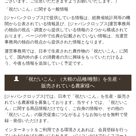
ございます。ご注意いただきますようお願いいたします。）
「祝だいこん」に関する
一般
情報
[ジャパンクロップス]で提供している情報は、総務省統計局等の機
関から公表されている情報及び、[ジャパンクロップス]運営事務局
の独自の視点・調査から提供している情報の２つから構成されて
おります。ページの中で出典が記載されていない情報は、当運営
事務局の独自の視点から提供された情報となります。
運営事務局では、日本で生産された農作物の「祝だいこん」に関
して、国内外の多くの消費者の方に興味をもっていただけるよ
う、今後も情報を追加していく予定です。
「祝だいこん」
（大根の
品種/種類）
を
生産・
販売されている
農家様へ
[ジャパンクロップス]では、日本で「祝だいこん」を生産・販売さ
れている農家様を募集しております。当サイトでは、「祝だいこ
ん」に関する商品情報だけでなく、ご自身の情報や、その他の
「祝だいこん」の販売促進につながるようなお知らせを無料で登
録・発信いただけます。
インターネットをご利用できる環境さえあれば、会員登録を行っ
ていただければお使いになれます。パソコンだけでなくスマート