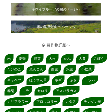
キウイフルーツの旬のページへ
米の消費動向のページへ
🍃 農作物詳細へ
米
麦類
野菜
大根
かぶ
人参
ごぼう
たけのこ
れんこん
白菜
水菜
小松菜
キャベツ
ほうれん草
ネギ
ふき
ミツバ
春菊
ニラ
セロリ
アスパラガス
カリフラワー
ブロッコリー
レタス
チンゲン菜