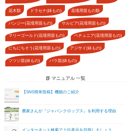
花木類
ドラセナ(鉢もの)
花壇用苗もの類
パンジー(花壇用苗もの)
サルビア(花壇用苗もの)
マリーゴールド(花壇用苗もの)
ペチュニア(花壇用苗もの)
にちにちそう(花壇用苗もの)
アジサイ(鉢もの)
ツツジ苗(鉢もの)
バラ苗(鉢もの)
📗 マニュアル 一覧
【SNS簡単投稿】機能のご紹介
農家さんが『ジャパンクロップス』を利用する理由
インターネット検索で上位表示を目指しましょう