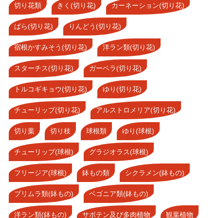
切り花類
きく(切り花)
カーネーション(切り花)
ばら(切り花)
りんどう(切り花)
宿根かすみそう(切り花)
洋ラン類(切り花)
スターチス(切り花)
ガーベラ(切り花)
トルコギキョウ(切り花)
ゆり(切り花)
チューリップ(切り花)
アルストロメリア(切り花)
切り葉
切り枝
球根類
ゆり(球根)
チューリップ(球根)
グラジオラス(球根)
フリージア(球根)
鉢もの類
シクラメン(鉢もの)
プリムラ類(鉢もの)
ベゴニア類(鉢もの)
洋ラン類(鉢もの)
サボテン及び多肉植物
観葉植物