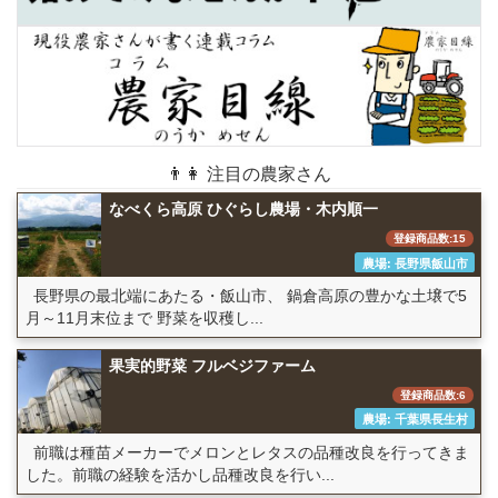
👨👩 注目の農家さん
なべくら高原 ひぐらし農場・木内順一
登録商品数:15
農場: 長野県飯山市
長野県の最北端にあたる・飯山市、 鍋倉高原の豊かな土壌で5
月～11月末位まで 野菜を収穫し...
果実的野菜 フルベジファーム
登録商品数:6
農場: 千葉県長生村
前職は種苗メーカーでメロンとレタスの品種改良を行ってきま
した。前職の経験を活かし品種改良を行い...