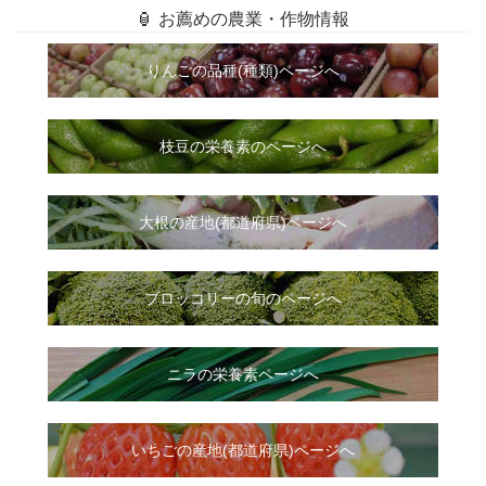
🏮 お薦めの農業・作物情報
りんごの品種(種類)ページへ
枝豆の栄養素のページへ
大根
の
産地(都道府県)ページへ
ブロッコリーの旬のページへ
ニラ
の
栄養素ページへ
いちご
の
産地(都道府県)ページへ