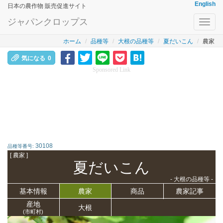
English
日本の農作物 販売促進サイト
ジャパンクロップス
Toggl
navig
ホーム
品種等
大根の品種等
夏だいこん
農家
気になる
0
Sponsored Link
30108
品種等番号:
[ 農家 ]
夏だいこん
- 大根の品種等 -
基本情報
農家
商品
農家記事
産地
大根
(市町村)