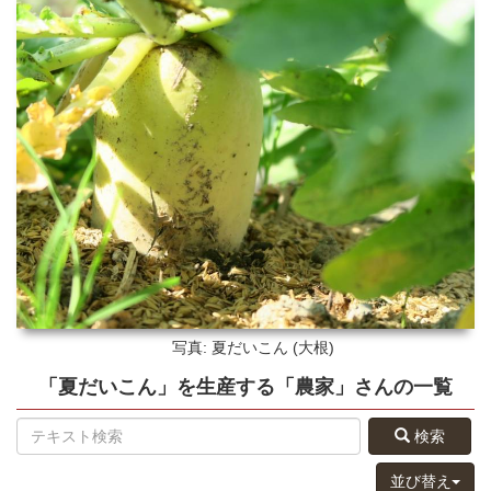
写真: 夏だいこん (大根)
「夏だいこん」
を生産する
「農家」さん
の
一覧
検索
並び替え