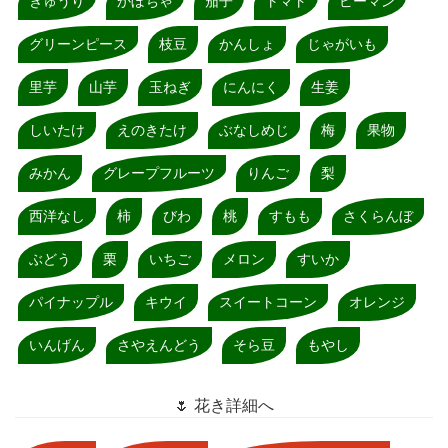
きゅうり
かぼちゃ
茄子
トマト
ピーマン
グリーンピース
枝豆
かんしょ
じゃがいも
里芋
山芋
玉ねぎ
にんにく
生姜
しいたけ
えのきたけ
ぶなしめじ
梅
果物
みかん
グレープフルーツ
りんご
梨
西洋なし
柿
びわ
桃
すもも
さくらんぼ
ぶどう
栗
いちご
メロン
すいか
パイナップル
キウイ
スイートコーン
オレンジ
いんげん
さやえんどう
そら豆
もやし
🌷 花き詳細へ