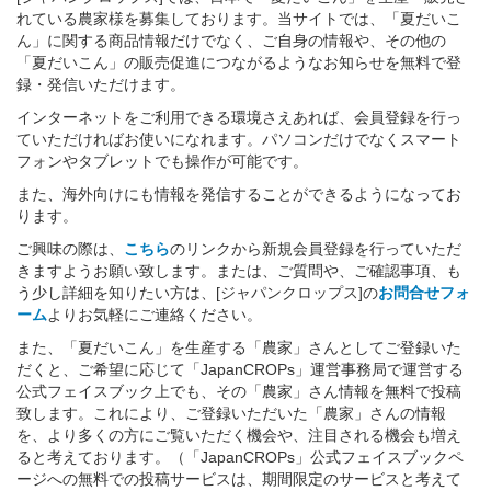
れている農家様を募集しております。当サイトでは、「夏だいこ
ん」に関する商品情報だけでなく、ご自身の情報や、その他の
「夏だいこん」の販売促進につながるようなお知らせを無料で登
録・発信いただけます。
インターネットをご利用できる環境さえあれば、会員登録を行っ
ていただければお使いになれます。パソコンだけでなくスマート
フォンやタブレットでも操作が可能です。
また、海外向けにも情報を発信することができるようになってお
ります。
ご興味の際は、
こちら
のリンクから新規会員登録を行っていただ
きますようお願い致します。または、ご質問や、ご確認事項、も
う少し詳細を知りたい方は、[ジャパンクロップス]の
お問合せフォ
ーム
よりお気軽にご連絡ください。
また、「夏だいこん」を生産する「農家」さんとしてご登録いた
だくと、ご希望に応じて「JapanCROPs」運営事務局で運営する
公式フェイスブック上でも、その「農家」さん情報を無料で投稿
致します。これにより、ご登録いただいた「農家」さんの情報
を、より多くの方にご覧いただく機会や、注目される機会も増え
ると考えております。（「JapanCROPs」公式フェイスブックペ
ージへの無料での投稿サービスは、期間限定のサービスと考えて