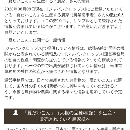
「夏だいこん」
を生産する
「農家」さん
の
情報
2026年08月08日現在、[ジャパンクロップス]にご登録いただいて
いる「夏だいこん」を生産する農家（農業従事者）さんの数は
0
人
となっております。（この数字には、サンプルとして登録された
情報が含まれている場合がございます。ご注意いただきますよう
お願いいたします。）
「夏だいこん」
に関する
一般
情報
[ジャパンクロップス]で提供している情報は、総務省統計局等の機
関から公表されている情報及び、[ジャパンクロップス]運営事務局
の独自の視点・調査から提供している情報の２つから構成されて
おります。ページの中で出典が記載されていない情報は、当運営
事務局の独自の視点から提供された情報となります。
運営事務局では、日本で生産された農作物の「夏だいこん」に関
して、国内外の多くの消費者の方に興味をもっていただけるよ
う、今後も農作物や農業に関する様々な情報を追加していく予定
です。
「夏だいこん」
（大根の
品種/種類）
を
生産・
販売されている
農家様へ
[ジャパンクロップス]では、日本で「夏だいこん」を生産・販売さ