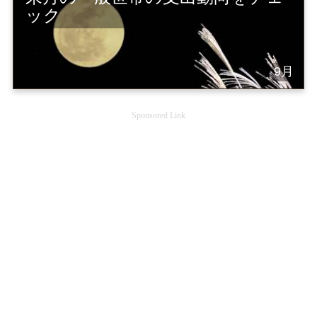
ック
9月
Sponsored Link