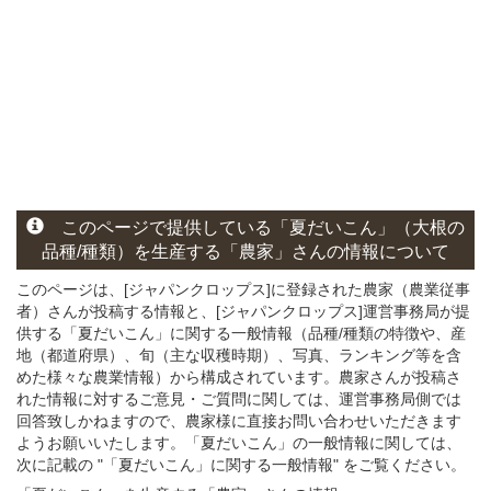
このページ
で
提供している
「夏だいこん」
（大根の
品種/種類）
を生産する
「農家」さん
の
情報について
このページは、[ジャパンクロップス]に登録された農家（農業従事
者）さんが投稿する情報と、[ジャパンクロップス]運営事務局が提
供する「夏だいこん」に関する一般情報（品種/種類の特徴や、産
地（都道府県）、旬（主な収穫時期）、写真、ランキング等を含
めた様々な農業情報）から構成されています。農家さんが投稿さ
れた情報に対するご意見・ご質問に関しては、運営事務局側では
回答致しかねますので、農家様に直接お問い合わせいただきます
ようお願いいたします。「夏だいこん」の一般情報に関しては、
次に記載の "「夏だいこん」に関する一般情報" をご覧ください。