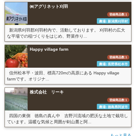
㈱アグリネット刈羽
登録商品数:1
農場: 新潟県刈羽村
新潟県刈羽郡刈羽村内で、活動しております。 刈羽村の広大
な平場での稲づくりをはじめ、野菜作り...
Happy village farm
登録商品数:1
農場: 長野県松本市
信州松本平・波田、標高720mの高原にある Happy village
farmです。オリジナ...
株式会社 リーキ
登録商品数:1
農場: 徳島県阿波市
四国の東側 徳島の真ん中 吉野川流域の肥沃な土地で栽培し
ています。温暖な気候と周囲が剣山麓と阿...
もっと見る