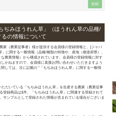
投稿
ちぢみほうれん草」
（ほうれん草の
品種/
する
の情報について
る農家（農業従事者）様が提供する会員様の登録情報と、[ジャパ
草」
に関する一般情報（品種/種類の特徴や、産地（都道府県）、
々な農業情報）から構成されています。会員様の登録情報に対す
致しかねますので、会員様に直接お問い合わせいただきますよう
関しては、次に記載の "「ちぢみほうれん草」に関する一般情
ご登録いただいている「ちぢみほうれん草」を生産する農家（農業従事
る登録商品は
1
件、「ちぢみほうれん草」に関連する登録されて
、サンプルとして登録された情報が含まれている場合がございま