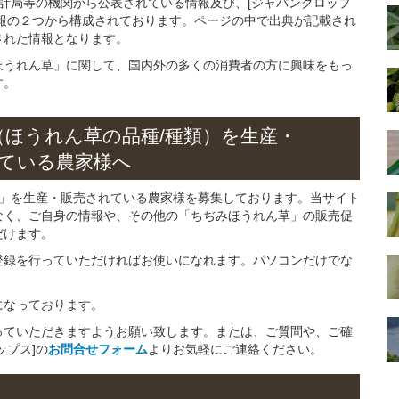
統計局等の機関から公表されている情報及び、[ジャパンクロップ
報の２つから構成されております。ページの中で出典が記載され
された情報となります。
ほうれん草」に関して、国内外の多くの消費者の方に興味をもっ
す。
（ほうれん草の
品種/種類）
を
生産・
ている
農家様へ
草」を生産・販売されている農家様を募集しております。当サイト
なく、ご自身の情報や、その他の「ちぢみほうれん草」の販売促
だけます。
登録を行っていただければお使いになれます。パソコンだけでな
になっております。
っていただきますようお願い致します。または、ご質問や、ご確
ップス]の
お問合せフォーム
よりお気軽にご連絡ください。