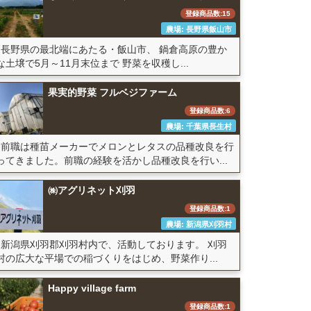
登録商品数:15
農場: 長野県飯山市
長野県の最北端にあたる・飯山市、 鍋倉高原の豊か
な土壌で5月～11月末位まで 野菜を収穫し...
果実的野菜 フルベジファーム
登録商品数:6
農場: 千葉県長生村
前職は種苗メーカーでメロンとレタスの品種改良を行
ってきました。前職の経験を活かし品種改良を行い...
㈱アグリネット刈羽
登録商品数:1
農場: 新潟県刈羽村
新潟県刈羽郡刈羽村内で、活動しております。 刈羽
村の広大な平場での稲づくりをはじめ、野菜作り...
Happy village farm
登録商品数:1