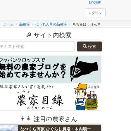
English
ログイン
ホーム
品種等
ほうれん草の品種等
ちぢみほうれん草
🔎 サイト内検索
検索
👨👩 注目の農家さん
なべくら高原 ひぐらし農場・木内順一