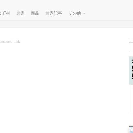
市町村
農家
商品
農家記事
その他
ponsored Link