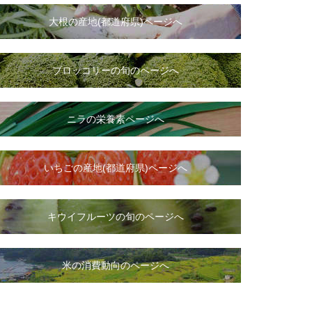
大根
の
産地(都道府県)ページへ
ブロッコリーの旬のページへ
ニラ
の
栄養素ページへ
いちご
の
産地(都道府県)ページへ
キウイフルーツの旬のページへ
米の消費動向のページへ