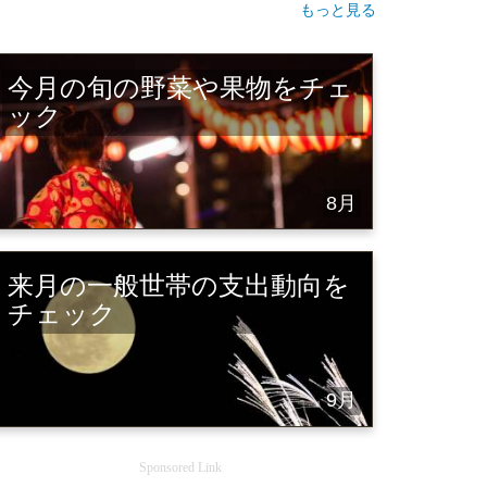
もっと見る
今月の旬の野菜や果物をチェ
ック
8月
来月の一般世帯の支出動向を
チェック
9月
Sponsored Link