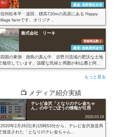
農場: 長野県松本市
信州松本平・波田、標高720mの高原にある Happy
village farmです。オリジナ...
株式会社 リーキ
登録商品数:1
農場: 徳島県阿波市
四国の東側 徳島の真ん中 吉野川流域の肥沃な土地
で栽培しています。温暖な気候と周囲が剣山麓と阿...
もっと見る
📺 メディア紹介実績
テレビ金沢「となりのテレ金ちゃ
ん」の中でごぼうの情報が引用
2020.03.19
2020年2月26日(木)15時53分から、テレビ金沢放送局
で放送された「となりのテレ金ちゃん...