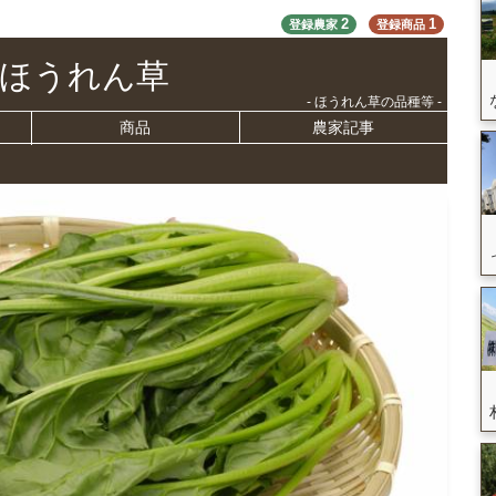
2
1
登録農家
登録商品
ほうれん草
- ほうれん草の品種等 -
商品
農家記事