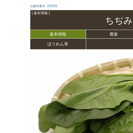
31820
品種等番号:
[ 基本情報 ]
ちぢみ
基本情報
農家
ほうれん草