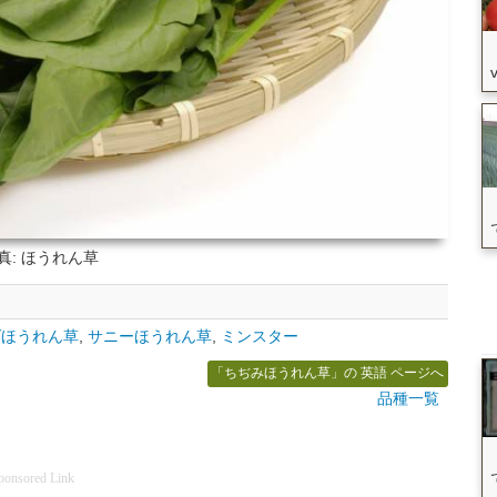
真: ほうれん草
ダほうれん草
,
サニーほうれん草
,
ミンスター
「ちぢみほうれん草」の 英語 ページへ
品種一覧
ponsored Link