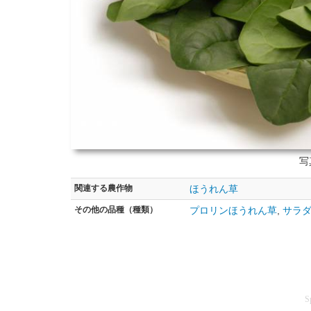
写
関連する
農作物
ほうれん草
その他の
品種（種類）
プロリンほうれん草
,
サラ
S