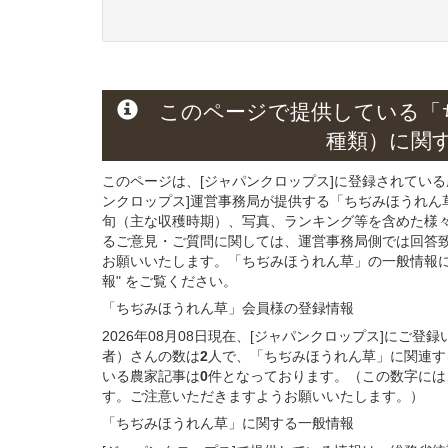
このページで提供している
「
種類）
に関
このページは、[ジャパンクロップス]に登録されてい
ンクロップス]運営事務局が提供する「ちぢみほうれん
旬（主な収穫時期）、写真、ランキング等を含めた様
るご意見・ご質問に関しては、運営事務局側では回答
お願いいたします。「ちぢみほうれん草」の一般情報に
報" をご覧ください。
「ちぢみほうれん草」会員様
の
登録
情報
2026年08月08日現在、[ジャパンクロップス]に
者）さんの数は
2
人で、「ちぢみほうれん草」に関連す
いる農家記事は
0
件となっております。（この数字には
す。ご注意いただきますようお願いいたします。）
「ちぢみほうれん草」に関する
一般
情報