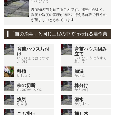
いくびょう
農産物の苗を育てることです。採光性がよく、
温度や湿度の管理が適正に行える施設で行うの
が望ましいとされています。
「苗の消毒」と同じ工程の中で行われる農作業
育苗ハウス片付
育苗ハウス組み
け
立て
いくびょうはうすか
いくびょうはうすく
たづけ
みたて
移植
加温
いしょく
かおん
株の切断
株分け
かぶのせつだん
かぶわけ
換気
灌水
かんき
かんすい
こも掛け
挿し木