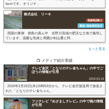
farmです。オリジナ...
株式会社 リーキ
登録商品数:1
農場: 徳島県阿波市
四国の東側 徳島の真ん中 吉野川流域の肥沃な土地で栽培し
ています。温暖な気候と周囲が剣山麓と阿...
もっと見る
📺 メディア紹介実績
テレビ金沢「となりのテレ金ちゃん」の中でご
ぼうの情報が引用
2020.03.19
2020年2月26日(木)15時53分から、テレビ金沢放送局で放送さ
れた「となりのテレ金ちゃん...
フジテレビ『めざましテレビ』の中で桃の情報
が引用