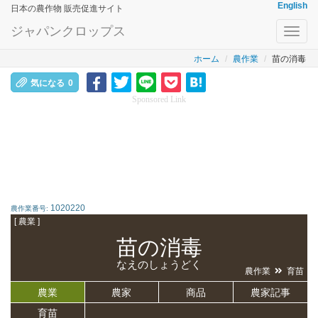
English
日本の農作物 販売促進サイト
ジャパンクロップス
Toggl
navig
ホーム
農作業
苗の消毒
気になる
0
Sponsored Link
1020220
農作業番号:
[ 農業 ]
苗の消毒
なえのしょうどく
農作業
育苗
農業
農家
商品
農家記事
育苗