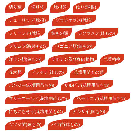
切り葉
切り枝
球根類
ゆり(球根)
チューリップ(球根)
グラジオラス(球根)
フリージア(球根)
鉢もの類
シクラメン(鉢もの)
プリムラ類(鉢もの)
ベゴニア類(鉢もの)
洋ラン類(鉢もの)
サボテン及び多肉植物
観葉植物
花木類
ドラセナ(鉢もの)
花壇用苗もの類
パンジー(花壇用苗もの)
サルビア(花壇用苗もの)
マリーゴールド(花壇用苗もの)
ペチュニア(花壇用苗もの)
にちにちそう(花壇用苗もの)
アジサイ(鉢もの)
ツツジ苗(鉢もの)
バラ苗(鉢もの)