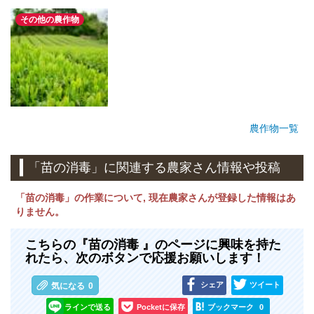
その他の農作物
農作物一覧
「苗の消毒」に関連する農家さん情報や投稿
「苗の消毒」の作業について, 現在農家さんが登録した情報はあ
りません。
こちらの『苗の消毒 』のページに興味を持た
れたら、次のボタンで応援お願いします！
シェア
ツイート
気になる
0
ラインで送る
Pocketに保存
ブックマーク
0