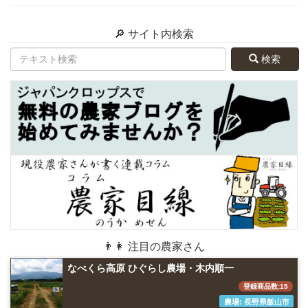
🔎 サイト内検索
検索
👨👩 注目の農家さん
なべくら高原 ひぐらし農場・木内順一
登録商品数:15
農場: 長野県飯山市