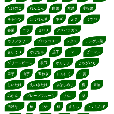
たけのこ
れんこん
白菜
水菜
小松菜
キャベツ
ほうれん草
ネギ
ふき
ミツバ
春菊
ニラ
セロリ
アスパラガス
カリフラワー
ブロッコリー
レタス
チンゲン菜
きゅうり
かぼちゃ
茄子
トマト
ピーマン
グリーンピース
枝豆
かんしょ
じゃがいも
里芋
山芋
玉ねぎ
にんにく
生姜
しいたけ
えのきたけ
ぶなしめじ
梅
果物
みかん
グレープフルーツ
りんご
梨
西洋なし
柿
びわ
桃
すもも
さくらんぼ