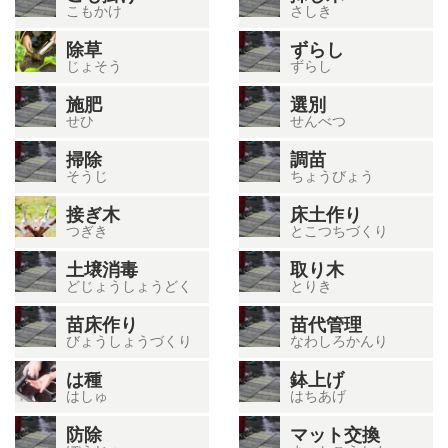
こもかけ
さしき
除草
ずらし
じょそう
ずらし
施肥
選別
せひ
せんべつ
掃除
調苗
そうじ
ちょうびょう
接ぎ木
床土作り
つぎき
とこつちづくり
土壌消毒
取り木
どじょうしょうどく
とりき
苗床作り
苗代管理
びょうしょうづくり
なわしろかんり
は種
鉢上げ
はしゅ
はちあげ
防除
マット交換