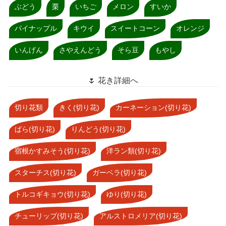
ぶどう
栗
いちご
メロン
すいか
パイナップル
キウイ
スイートコーン
オレンジ
いんげん
さやえんどう
そら豆
もやし
🌷 花き詳細へ
切り花類
きく(切り花)
カーネーション(切り花)
ばら(切り花)
りんどう(切り花)
宿根かすみそう(切り花)
洋ラン類(切り花)
スターチス(切り花)
ガーベラ(切り花)
トルコギキョウ(切り花)
ゆり(切り花)
チューリップ(切り花)
アルストロメリア(切り花)