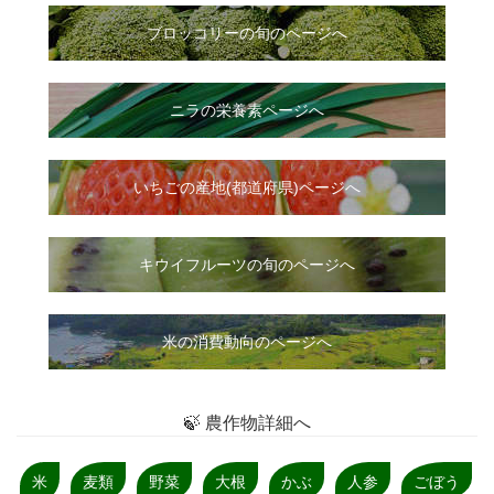
ブロッコリーの旬のページへ
ニラ
の
栄養素ページへ
いちご
の
産地(都道府県)ページへ
キウイフルーツの旬のページへ
米の消費動向のページへ
🍃 農作物詳細へ
米
麦類
野菜
大根
かぶ
人参
ごぼう