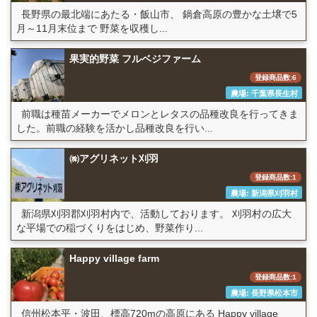
長野県の最北端にあたる・飯山市、 鍋倉高原の豊かな土壌で5
月～11月末位まで 野菜を収穫し...
果実的野菜 フルベジファーム
登録商品数:6
農場: 千葉県長生村
前職は種苗メーカーでメロンとレタスの品種改良を行ってきま
した。前職の経験を活かし品種改良を行い...
㈱アグリネット刈羽
登録商品数:1
農場: 新潟県刈羽村
新潟県刈羽郡刈羽村内で、活動しております。 刈羽村の広大
な平場での稲づくりをはじめ、野菜作り...
Happy village farm
登録商品数:1
農場: 長野県松本市
信州松本平・波田、標高720mの高原にある Happy village