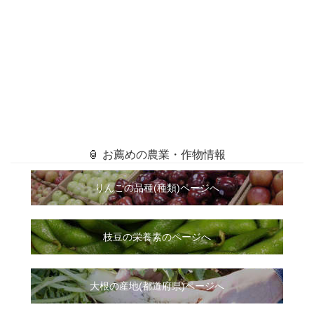
🏮 お薦めの農業・作物情報
りんごの品種(種類)ページへ
枝豆の栄養素のページへ
大根
の
産地(都道府県)ページへ