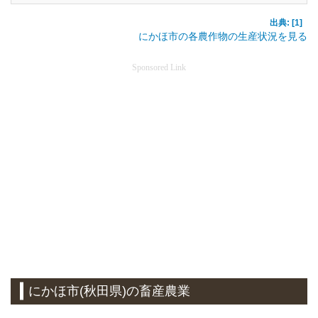
出典: [1]
にかほ市の各農作物の生産状況を見る
Sponsored Link
にかほ市(秋田県)の畜産農業