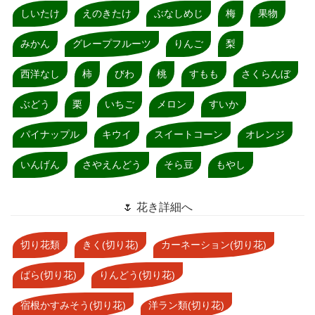
しいたけ
えのきたけ
ぶなしめじ
梅
果物
みかん
グレープフルーツ
りんご
梨
西洋なし
柿
びわ
桃
すもも
さくらんぼ
ぶどう
栗
いちご
メロン
すいか
パイナップル
キウイ
スイートコーン
オレンジ
いんげん
さやえんどう
そら豆
もやし
🌷 花き詳細へ
切り花類
きく(切り花)
カーネーション(切り花)
ばら(切り花)
りんどう(切り花)
宿根かすみそう(切り花)
洋ラン類(切り花)