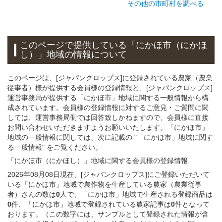
その他の市町村を調べる
このページで提供している
「にかほ市（にかほ
し）」
地域
の情報について
このページは、[ジャパンクロップス]に登録されている農家（農業
従事者）様が提供する会員様の登録情報と、[ジャパンクロップス]
運営事務局が提供する「にかほ市」地域に関する一般情報から構
成されています。会員様の登録情報に対するご意見・ご質問に関
しては、運営事務局側では回答致しかねますので、会員様に直接
お問い合わせいただきますようお願いいたします。「にかほ市」
地域の一般情報に関しては、次に記載の "「にかほ市」地域に関す
る一般情報" をご覧ください。
「にかほ市（にかほし）」
地域
に関する
会員様
の
登録
情報
2026年08月08日現在、[ジャパンクロップス]にご登録いただいて
いる「にかほ市」地域で農作物を生産している農家（農業従事
者）さんの数は
0
人で、「にかほ市」地域で生産される登録商品は
0
件、「にかほ市」地域で登録されている農家記事は
0
件となって
おります。（この数字には、サンプルとして登録された情報が含