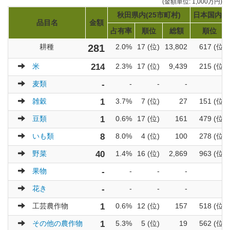
(金額単位: 1,000万円)
秋田県内(25市町村)
日本国内(1
品目名
金額
占有率
順位
総額
順位
耕種
281
2.0%
17 (位)
13,802
617 (位)
米
214
2.3%
17 (位)
9,439
215 (位)
麦類
-
-
-
-
-
雑穀
1
3.7%
7 (位)
27
151 (位)
豆類
1
0.6%
17 (位)
161
479 (位)
いも類
8
8.0%
4 (位)
100
278 (位)
野菜
40
1.4%
16 (位)
2,869
963 (位)
果物
-
-
-
-
-
花き
-
-
-
-
-
工芸農作物
1
0.6%
12 (位)
157
518 (位)
その他の農作物
1
5.3%
5 (位)
19
562 (位)