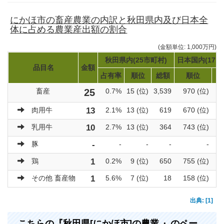
にかほ市の畜産農業の内訳と秋田県内及び日本全
体に占める農業産出額の割合
(金額単位: 1,000万円)
秋田県内(25市町村)
日本国内(171
品目名
金額
占有率
順位
総額
順位
畜産
25
0.7%
15 (位)
3,539
970 (位)
肉用牛
13
2.1%
13 (位)
619
670 (位)
乳用牛
10
2.7%
13 (位)
364
743 (位)
豚
-
-
-
-
-
鶏
1
0.2%
9 (位)
650
755 (位)
その他 畜産物
1
5.6%
7 (位)
18
158 (位)
出典: [1]
こちらの『秋田県[にかほ市]の農業 』のペー