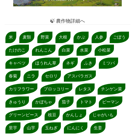
🍃 農作物詳細へ
米
麦類
野菜
大根
かぶ
人参
ごぼう
たけのこ
れんこん
白菜
水菜
小松菜
キャベツ
ほうれん草
ネギ
ふき
ミツバ
春菊
ニラ
セロリ
アスパラガス
カリフラワー
ブロッコリー
レタス
チンゲン菜
きゅうり
かぼちゃ
茄子
トマト
ピーマン
グリーンピース
枝豆
かんしょ
じゃがいも
里芋
山芋
玉ねぎ
にんにく
生姜