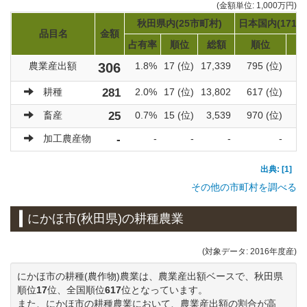
(金額単位: 1,000万円)
秋田県内(25市町村)
日本国内(1719
品目名
金額
占有率
順位
総額
順位
農業産出額
306
1.8%
17 (位)
17,339
795 (位)
9
耕種
281
2.0%
17 (位)
13,802
617 (位)
6
畜産
25
0.7%
15 (位)
3,539
970 (位)
3
加工農産物
-
-
-
-
-
出典: [1]
その他の市町村を調べる
にかほ市(秋田県)の耕種農業
(対象データ: 2016年度産)
にかほ市の耕種(農作物)農業は、農業産出額ベースで、秋田県
順位
17
位、全国順位
617
位となっています。
また、にかほ市の耕種農業において、農業産出額の割合が高