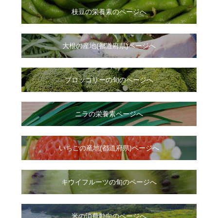
枝豆の栄養素のページへ
大根
の
産地(都道府県)ページへ
ブロッコリーの旬のページへ
ニラ
の
栄養素ページへ
いちご
の
産地(都道府県)ページへ
キウイフルーツの旬のページへ
米の消費動向のページへ