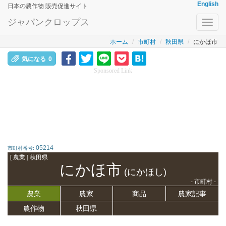
English
日本の農作物 販売促進サイト
ジャパンクロップス
Toggl
navig
ホーム
市町村
秋田県
にかほ市
気になる
0
Sponsored Link
05214
市町村番号:
[ 農業 ] 秋田県
にかほ市
(にかほし)
- 市町村 -
農業
農家
商品
農家記事
農作物
秋田県