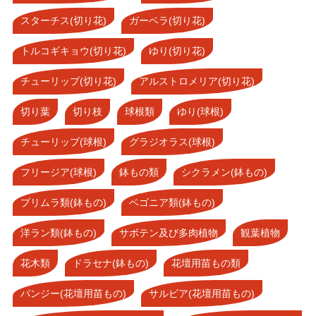
スターチス(切り花)
ガーベラ(切り花)
トルコギキョウ(切り花)
ゆり(切り花)
チューリップ(切り花)
アルストロメリア(切り花)
切り葉
切り枝
球根類
ゆり(球根)
チューリップ(球根)
グラジオラス(球根)
フリージア(球根)
鉢もの類
シクラメン(鉢もの)
プリムラ類(鉢もの)
ベゴニア類(鉢もの)
洋ラン類(鉢もの)
サボテン及び多肉植物
観葉植物
花木類
ドラセナ(鉢もの)
花壇用苗もの類
パンジー(花壇用苗もの)
サルビア(花壇用苗もの)