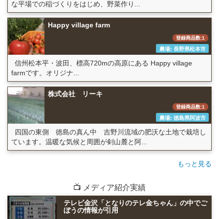
な平場での稲づくりをはじめ、野菜作り...
Happy village farm
登録商品数:1
農場: 長野県松本市
信州松本平・波田、標高720mの高原にある Happy village
farmです。オリジナ...
株式会社 リーキ
登録商品数:1
農場: 徳島県阿波市
四国の東側 徳島の真ん中 吉野川流域の肥沃な土地で栽培し
ています。温暖な気候と周囲が剣山麓と阿...
もっと見る
📺 メディア紹介実績
テレビ金沢「となりのテレ金ちゃん」の中でご
ぼうの情報が引用