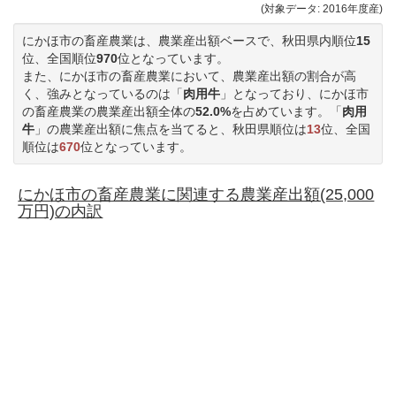
(対象データ: 2016年度産)
にかほ市の畜産農業は、農業産出額ベースで、秋田県内順位
15
位、全国順位
970
位となっています。
また、にかほ市の畜産農業において、農業産出額の割合が高
く、強みとなっているのは「
肉用牛
」となっており、にかほ市
の畜産農業の農業産出額全体の
52.0%
を占めています。「
肉用
牛
」の農業産出額に焦点を当てると、秋田県順位は
13
位、全国
順位は
670
位となっています。
にかほ市の畜産農業に関連する農業産出額(25,000
万円)の内訳