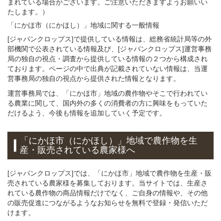
まれている場合がございます。ご注意いただきますようお願いい
たします。）
「にかほ市（にかほし）」
地域
に関する
一般
情報
[ジャパンクロップス]で提供している情報は、総務省統計局等の外
部機関で公表されている情報及び、[ジャパンクロップス]運営事務
局の独自の視点・調査から提供している情報の２つから構成され
ております。ページの中で出典が記載されていない情報は、当運
営事務局の独自の視点から提供された情報となります。
運営事務局では、「にかほ市」地域の農作物やそこで行われてい
る農業に関して、国内外の多くの消費者の方に興味をもっていた
だけるよう、今後も情報を追加していく予定です。
「にかほ市（にかほし）」
地域
で
農作物を
生
産・販売されている
農家様へ
[ジャパンクロップス]では、「にかほ市」地域で農作物を生産・販
売されている農家様を募集しております。当サイトでは、生産さ
れている農作物の商品情報だけでなく、ご自身の情報や、その他
の販売促進につながるようなお知らせを無料で登録・発信いただ
けます。