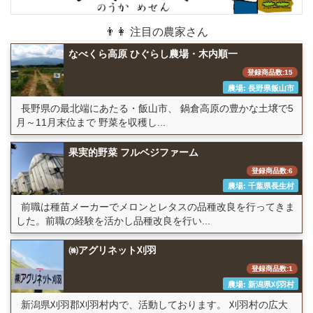
👨👩 注目の農家さん
なべくら高原 ひぐらし農場・木内順一
登録商品数:15
農場: 長野県飯山市
長野県の最北端にあたる・飯山市、 鍋倉高原の豊かな土壌で5
月～11月末位まで 野菜を収穫し...
果実的野菜 フルベジファーム
登録商品数:6
農場: 千葉県長生村
前職は種苗メーカーでメロンとレタスの品種改良を行ってきま
した。前職の経験を活かし品種改良を行い...
㈱アグリネット刈羽
登録商品数:1
農場: 新潟県刈羽村
新潟県刈羽郡刈羽村内で、活動しております。 刈羽村の広大