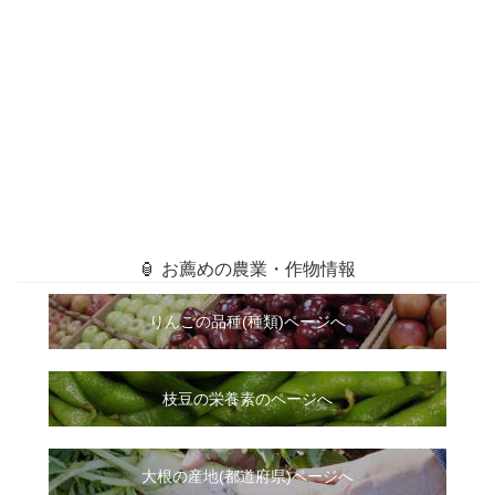
🏮 お薦めの農業・作物情報
りんごの品種(種類)ページへ
枝豆の栄養素のページへ
大根
の
産地(都道府県)ページへ