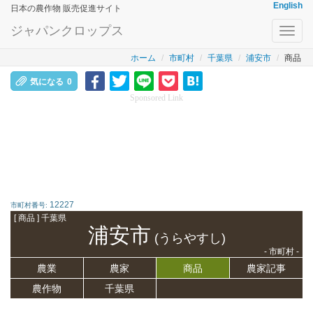
English
日本の農作物 販売促進サイト
ジャパンクロップス
Toggl
navig
ホーム
市町村
千葉県
浦安市
商品
気になる
0
Sponsored Link
12227
市町村番号:
[ 商品 ] 千葉県
浦安市
(うらやすし)
- 市町村 -
農業
農家
商品
農家記事
農作物
千葉県