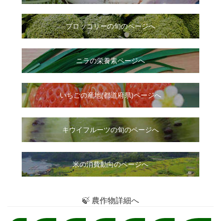
ブロッコリーの旬のページへ
ニラ
の
栄養素ページへ
いちご
の
産地(都道府県)ページへ
キウイフルーツの旬のページへ
米の消費動向のページへ
🍃 農作物詳細へ