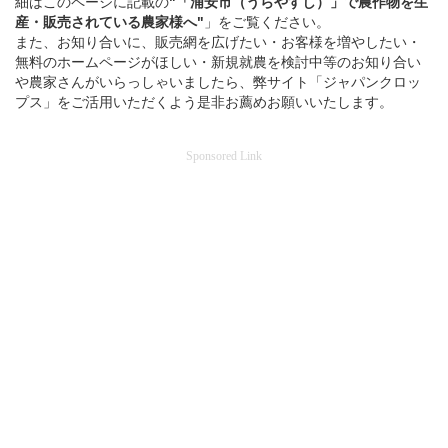
細はこのページに記載の
"「浦安市（うらやすし）」
で
農作物を
生
産・販売されている
農家様へ"
」をご覧ください。
また、お知り合いに、販売網を広げたい・お客様を増やしたい・
無料のホームページがほしい・新規就農を検討中等のお知り合い
や農家さんがいらっしゃいましたら、弊サイト「ジャパンクロッ
プス」をご活用いただくよう是非お薦めお願いいたします。
Sponsored Link