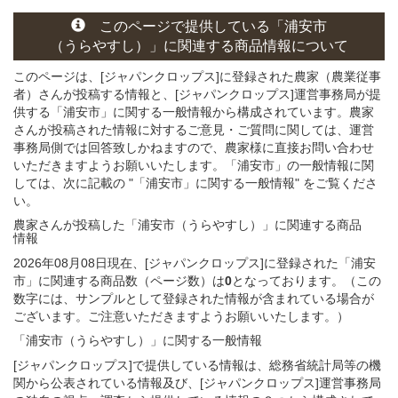
このページ
で
提供している
「浦安市
（うらやすし）」
に関連する
商品
情報について
このページは、[ジャパンクロップス]に登録された農家（農業従事
者）さんが投稿する情報と、[ジャパンクロップス]運営事務局が提
供する「浦安市」に関する一般情報から構成されています。農家
さんが投稿された情報に対するご意見・ご質問に関しては、運営
事務局側では回答致しかねますので、農家様に直接お問い合わせ
いただきますようお願いいたします。「浦安市」の一般情報に関
しては、次に記載の "「浦安市」に関する一般情報" をご覧くださ
い。
農家さんが投稿した「浦安市（うらやすし）」
に関連する
商品
情報
2026年08月08日現在、[ジャパンクロップス]に登録された「浦安
市」に関連する商品数（ページ数）は
0
となっております。（この
数字には、サンプルとして登録された情報が含まれている場合が
ございます。ご注意いただきますようお願いいたします。）
「浦安市（うらやすし）」
に関する
一般
情報
[ジャパンクロップス]で提供している情報は、総務省統計局等の機
関から公表されている情報及び、[ジャパンクロップス]運営事務局