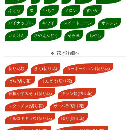
ぶどう
栗
いちご
メロン
すいか
パイナップル
キウイ
スイートコーン
オレンジ
いんげん
さやえんどう
そら豆
もやし
🌷 花き詳細へ
切り花類
きく(切り花)
カーネーション(切り花)
ばら(切り花)
りんどう(切り花)
宿根かすみそう(切り花)
洋ラン類(切り花)
スターチス(切り花)
ガーベラ(切り花)
トルコギキョウ(切り花)
ゆり(切り花)