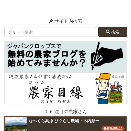
🔎 サイト内検索
検索
👨👩 注目の農家さん
なべくら高原 ひぐらし農場・木内順一
登録商品数:15