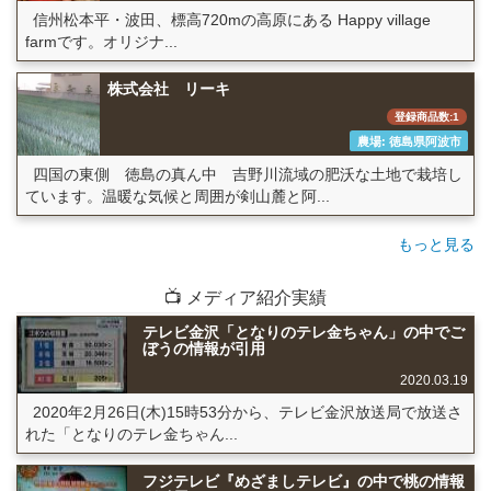
信州松本平・波田、標高720mの高原にある Happy village
farmです。オリジナ...
株式会社 リーキ
登録商品数:1
農場: 徳島県阿波市
四国の東側 徳島の真ん中 吉野川流域の肥沃な土地で栽培し
ています。温暖な気候と周囲が剣山麓と阿...
もっと見る
📺 メディア紹介実績
テレビ金沢「となりのテレ金ちゃん」の中でご
ぼうの情報が引用
2020.03.19
2020年2月26日(木)15時53分から、テレビ金沢放送局で放送さ
れた「となりのテレ金ちゃん...
フジテレビ『めざましテレビ』の中で桃の情報