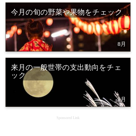
今月の旬の野菜や果物をチェック
8月
来月の一般世帯の支出動向をチェ
ック
9月
Sponsored Link