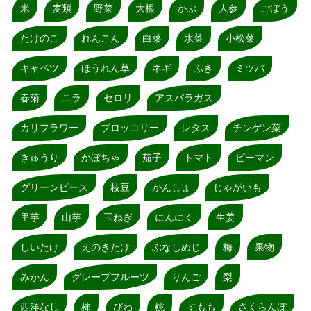
米
麦類
野菜
大根
かぶ
人参
ごぼう
たけのこ
れんこん
白菜
水菜
小松菜
キャベツ
ほうれん草
ネギ
ふき
ミツバ
春菊
ニラ
セロリ
アスパラガス
カリフラワー
ブロッコリー
レタス
チンゲン菜
きゅうり
かぼちゃ
茄子
トマト
ピーマン
グリーンピース
枝豆
かんしょ
じゃがいも
里芋
山芋
玉ねぎ
にんにく
生姜
しいたけ
えのきたけ
ぶなしめじ
梅
果物
みかん
グレープフルーツ
りんご
梨
西洋なし
柿
びわ
桃
すもも
さくらんぼ