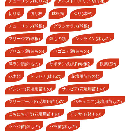
チューリップ(切り花)
アルストロメリア(切り花)
切り葉
切り枝
球根類
ゆり(球根)
チューリップ(球根)
グラジオラス(球根)
フリージア(球根)
鉢もの類
シクラメン(鉢もの)
プリムラ類(鉢もの)
ベゴニア類(鉢もの)
洋ラン類(鉢もの)
サボテン及び多肉植物
観葉植物
花木類
ドラセナ(鉢もの)
花壇用苗もの類
パンジー(花壇用苗もの)
サルビア(花壇用苗もの)
マリーゴールド(花壇用苗もの)
ペチュニア(花壇用苗もの)
にちにちそう(花壇用苗もの)
アジサイ(鉢もの)
ツツジ苗(鉢もの)
バラ苗(鉢もの)