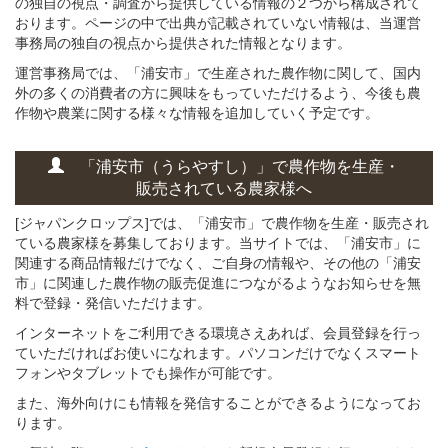
の独自の視点・調査から提供している情報の２つから構成されて
おります。ページの中で出典が記載されていない情報は、当運営
事務局の独自の視点から提供された情報となります。
運営事務局では、「浦安市」で生産された農作物に関して、国内
外の多くの消費者の方に興味をもっていただけるよう、今後も農
作物や農業に関する様々な情報を追加していく予定です。
「浦安市（うらやすし）」
で
農作物を
生産・
販売されている
農家様へ
[ジャパンクロップス]では、「浦安市」で農作物を生産・販売され
ている農家様を募集しております。当サイトでは、「浦安市」に
関連する商品情報だけでなく、ご自身の情報や、その他の「浦安
市」に関連した農作物の販売促進につながるようなお知らせを無
料で登録・発信いただけます。
インターネットをご利用できる環境さえあれば、会員登録を行っ
ていただければお使いになれます。パソコンだけでなくスマート
フォンやタブレットでも操作が可能です。
また、海外向けにも情報を発信することができるようになってお
ります。