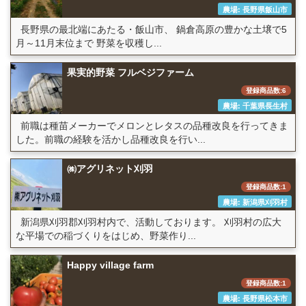
農場: 長野県飯山市
長野県の最北端にあたる・飯山市、 鍋倉高原の豊かな土壌で5
月～11月末位まで 野菜を収穫し...
果実的野菜 フルベジファーム
登録商品数:6
農場: 千葉県長生村
前職は種苗メーカーでメロンとレタスの品種改良を行ってきま
した。前職の経験を活かし品種改良を行い...
㈱アグリネット刈羽
登録商品数:1
農場: 新潟県刈羽村
新潟県刈羽郡刈羽村内で、活動しております。 刈羽村の広大
な平場での稲づくりをはじめ、野菜作り...
Happy village farm
登録商品数:1
農場: 長野県松本市