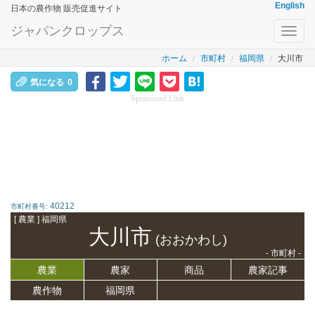
English
日本の農作物 販売促進サイト
ジャパンクロップス
Toggl
navig
ホーム
市町村
福岡県
大川市
気になる
0
Sponsored Link
40212
市町村番号:
[ 農業 ] 福岡県
大川市
(おおかわし)
- 市町村 -
農業
農家
商品
農家記事
農作物
福岡県