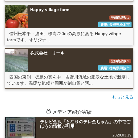
Happy village farm
登録商品数:1
農場: 長野県松本市
信州松本平・波田、標高720mの高原にある Happy village
farmです。オリジナ...
株式会社 リーキ
登録商品数:1
農場: 徳島県阿波市
四国の東側 徳島の真ん中 吉野川流域の肥沃な土地で栽培し
ています。温暖な気候と周囲が剣山麓と阿...
もっと見る
📺 メディア紹介実績
テレビ金沢「となりのテレ金ちゃん」の中でご
ぼうの情報が引用
2020.03.19