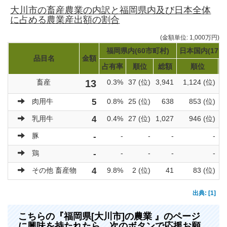
大川市の畜産農業の内訳と福岡県内及び日本全体
に占める農業産出額の割合
(金額単位: 1,000万円)
福岡県内(60市町村)
日本国内(171
品目名
金額
占有率
順位
総額
順位
畜産
13
0.3%
37 (位)
3,941
1,124 (位)
肉用牛
5
0.8%
25 (位)
638
853 (位)
乳用牛
4
0.4%
27 (位)
1,027
946 (位)
豚
-
-
-
-
-
鶏
-
-
-
-
-
その他 畜産物
4
9.8%
2 (位)
41
83 (位)
出典: [1]
こちらの『福岡県[大川市]の農業 』のページ
に興味を持たれたら、次のボタンで応援お願