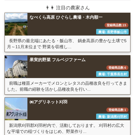
👨👩 注目の農家さん
なべくら高原 ひぐらし農場・木内順一
登録商品数:15
農場: 長野県飯山市
長野県の最北端にあたる・飯山市、 鍋倉高原の豊かな土壌で5
月～11月末位まで 野菜を収穫し...
果実的野菜 フルベジファーム
登録商品数:6
農場: 千葉県長生村
前職は種苗メーカーでメロンとレタスの品種改良を行ってきま
した。前職の経験を活かし品種改良を行い...
㈱アグリネット刈羽
登録商品数:1
農場: 新潟県刈羽村
新潟県刈羽郡刈羽村内で、活動しております。 刈羽村の広大
な平場での稲づくりをはじめ、野菜作り...