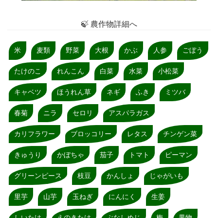
🍃 農作物詳細へ
米
麦類
野菜
大根
かぶ
人参
ごぼう
たけのこ
れんこん
白菜
水菜
小松菜
キャベツ
ほうれん草
ネギ
ふき
ミツバ
春菊
ニラ
セロリ
アスパラガス
カリフラワー
ブロッコリー
レタス
チンゲン菜
きゅうり
かぼちゃ
茄子
トマト
ピーマン
グリーンピース
枝豆
かんしょ
じゃがいも
里芋
山芋
玉ねぎ
にんにく
生姜
しいたけ
えのきたけ
ぶなしめじ
梅
果物