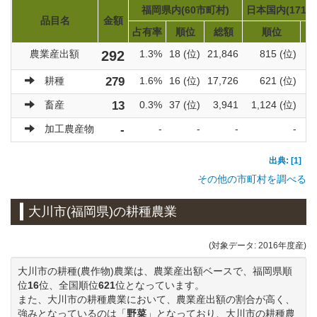
福岡県内(60市町村)
日本国内(1719
品目名
金額
占有率
順位
総額
順位
農業産出額
292
1.3%
18 (位)
21,846
815 (位)
9
耕種
279
1.6%
16 (位)
17,726
621 (位)
6
畜産
13
0.3%
37 (位)
3,941
1,124 (位)
3
加工農産物
-
-
-
-
-
出典: [1]
その他の市町村を調べる
大川市(福岡県)の耕種農業
(対象データ: 2016年度産)
大川市の耕種(農作物)農業は、農業産出額ベースで、福岡県順
位
16
位、全国順位
621
位となっています。
また、大川市の耕種農業において、農業産出額の割合が高く、
強みとなっているのは「
野菜
」となっており、大川市の耕種農