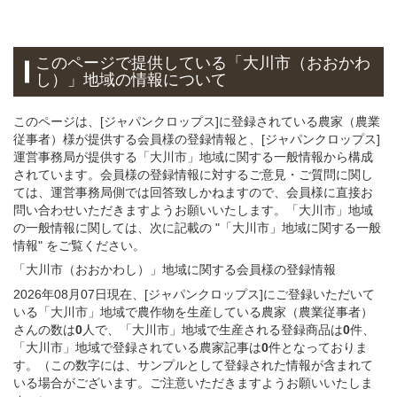
このページで提供している
「大川市（おおかわ
し）」
地域
の情報について
このページは、[ジャパンクロップス]に登録されている農家（農業
従事者）様が提供する会員様の登録情報と、[ジャパンクロップス]
運営事務局が提供する「大川市」地域に関する一般情報から構成
されています。会員様の登録情報に対するご意見・ご質問に関し
ては、運営事務局側では回答致しかねますので、会員様に直接お
問い合わせいただきますようお願いいたします。「大川市」地域
の一般情報に関しては、次に記載の "「大川市」地域に関する一般
情報" をご覧ください。
「大川市（おおかわし）」
地域
に関する
会員様
の
登録
情報
2026年08月07日現在、[ジャパンクロップス]にご登録いただいて
いる「大川市」地域で農作物を生産している農家（農業従事者）
さんの数は
0
人で、「大川市」地域で生産される登録商品は
0
件、
「大川市」地域で登録されている農家記事は
0
件となっておりま
す。（この数字には、サンプルとして登録された情報が含まれて
いる場合がございます。ご注意いただきますようお願いいたしま