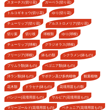
スターチス(切り花)
ガーベラ(切り花)
トルコギキョウ(切り花)
ゆり(切り花)
チューリップ(切り花)
アルストロメリア(切り花)
切り葉
切り枝
球根類
ゆり(球根)
チューリップ(球根)
グラジオラス(球根)
フリージア(球根)
鉢もの類
シクラメン(鉢もの)
プリムラ類(鉢もの)
ベゴニア類(鉢もの)
洋ラン類(鉢もの)
サボテン及び多肉植物
観葉植物
花木類
ドラセナ(鉢もの)
花壇用苗もの類
パンジー(花壇用苗もの)
サルビア(花壇用苗もの)
マリーゴールド(花壇用苗もの)
ペチュニア(花壇用苗もの)