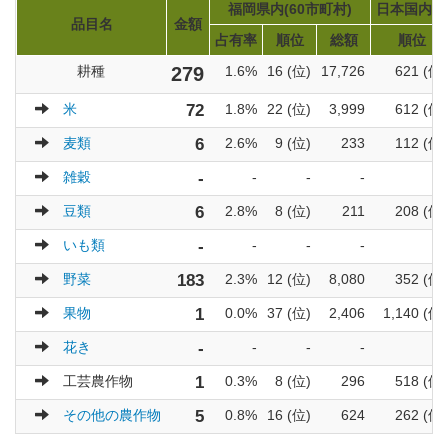
福岡県内(60市町村)
日本国内(1
品目名
金額
占有率
順位
総額
順位
耕種
279
1.6%
16 (位)
17,726
621 (位)
米
72
1.8%
22 (位)
3,999
612 (位)
麦類
6
2.6%
9 (位)
233
112 (位)
雑穀
-
-
-
-
-
豆類
6
2.8%
8 (位)
211
208 (位)
いも類
-
-
-
-
-
野菜
183
2.3%
12 (位)
8,080
352 (位)
果物
1
0.0%
37 (位)
2,406
1,140 (位)
花き
-
-
-
-
-
工芸農作物
1
0.3%
8 (位)
296
518 (位)
その他の農作物
5
0.8%
16 (位)
624
262 (位)