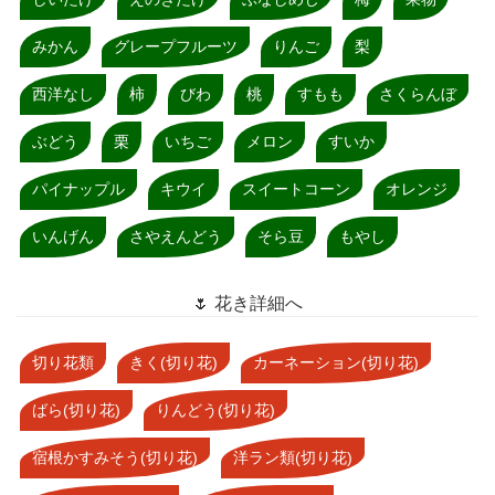
みかん
グレープフルーツ
りんご
梨
西洋なし
柿
びわ
桃
すもも
さくらんぼ
ぶどう
栗
いちご
メロン
すいか
パイナップル
キウイ
スイートコーン
オレンジ
いんげん
さやえんどう
そら豆
もやし
🌷 花き詳細へ
切り花類
きく(切り花)
カーネーション(切り花)
ばら(切り花)
りんどう(切り花)
宿根かすみそう(切り花)
洋ラン類(切り花)