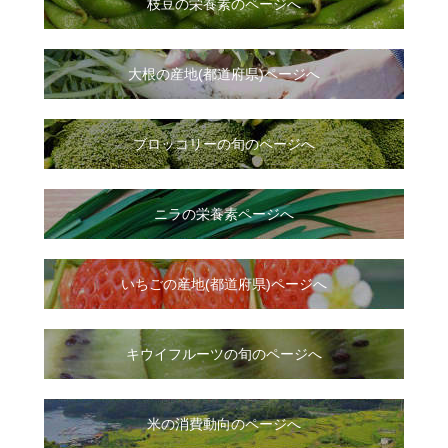
枝豆の栄養素のページへ
大根
の
産地(都道府県)ページへ
ブロッコリーの旬のページへ
ニラ
の
栄養素ページへ
いちご
の
産地(都道府県)ページへ
キウイフルーツの旬のページへ
米の消費動向のページへ