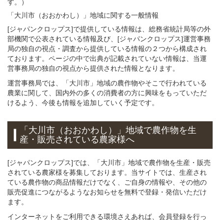
す。）
「大川市（おおかわし）」
地域
に関する
一般
情報
[ジャパンクロップス]で提供している情報は、総務省統計局等の外
部機関で公表されている情報及び、[ジャパンクロップス]運営事務
局の独自の視点・調査から提供している情報の２つから構成され
ております。ページの中で出典が記載されていない情報は、当運
営事務局の独自の視点から提供された情報となります。
運営事務局では、「大川市」地域の農作物やそこで行われている
農業に関して、国内外の多くの消費者の方に興味をもっていただ
けるよう、今後も情報を追加していく予定です。
「大川市（おおかわし）」
地域
で
農作物を
生
産・販売されている
農家様へ
[ジャパンクロップス]では、「大川市」地域で農作物を生産・販売
されている農家様を募集しております。当サイトでは、生産され
ている農作物の商品情報だけでなく、ご自身の情報や、その他の
販売促進につながるようなお知らせを無料で登録・発信いただけ
ます。
インターネットをご利用できる環境さえあれば、会員登録を行っ