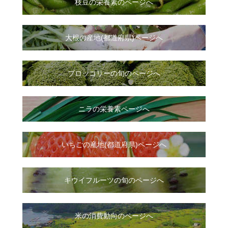
枝豆の栄養素のページへ
大根
の
産地(都道府県)ページへ
ブロッコリーの旬のページへ
ニラ
の
栄養素ページへ
いちご
の
産地(都道府県)ページへ
キウイフルーツの旬のページへ
米の消費動向のページへ