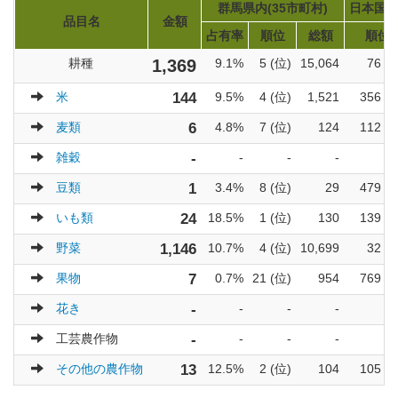
群馬県内(35市町村)
日本国内(
品目名
金額
占有率
順位
総額
順位
耕種
1,369
9.1%
5 (位)
15,064
76 (
米
144
9.5%
4 (位)
1,521
356 (
麦類
6
4.8%
7 (位)
124
112 (
雑穀
-
-
-
-
豆類
1
3.4%
8 (位)
29
479 (
いも類
24
18.5%
1 (位)
130
139 (
野菜
1,146
10.7%
4 (位)
10,699
32 (
果物
7
0.7%
21 (位)
954
769 (
花き
-
-
-
-
工芸農作物
-
-
-
-
その他の農作物
13
12.5%
2 (位)
104
105 (