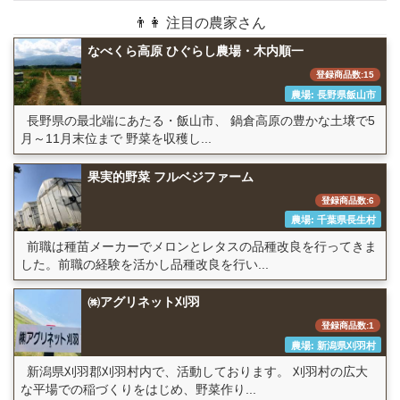
👨👩 注目の農家さん
なべくら高原 ひぐらし農場・木内順一
登録商品数:15
農場: 長野県飯山市
長野県の最北端にあたる・飯山市、 鍋倉高原の豊かな土壌で5
月～11月末位まで 野菜を収穫し...
果実的野菜 フルベジファーム
登録商品数:6
農場: 千葉県長生村
前職は種苗メーカーでメロンとレタスの品種改良を行ってきま
した。前職の経験を活かし品種改良を行い...
㈱アグリネット刈羽
登録商品数:1
農場: 新潟県刈羽村
新潟県刈羽郡刈羽村内で、活動しております。 刈羽村の広大
な平場での稲づくりをはじめ、野菜作り...