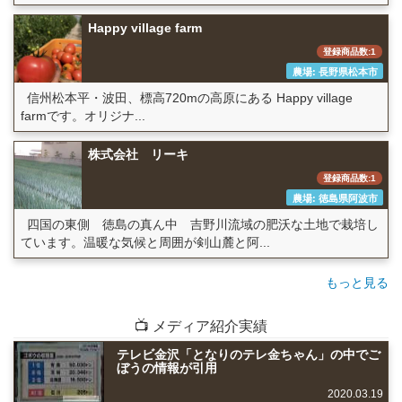
Happy village farm
登録商品数:1
農場: 長野県松本市
信州松本平・波田、標高720mの高原にある Happy village
farmです。オリジナ...
株式会社 リーキ
登録商品数:1
農場: 徳島県阿波市
四国の東側 徳島の真ん中 吉野川流域の肥沃な土地で栽培し
ています。温暖な気候と周囲が剣山麓と阿...
もっと見る
📺 メディア紹介実績
テレビ金沢「となりのテレ金ちゃん」の中でご
ぼうの情報が引用
2020.03.19