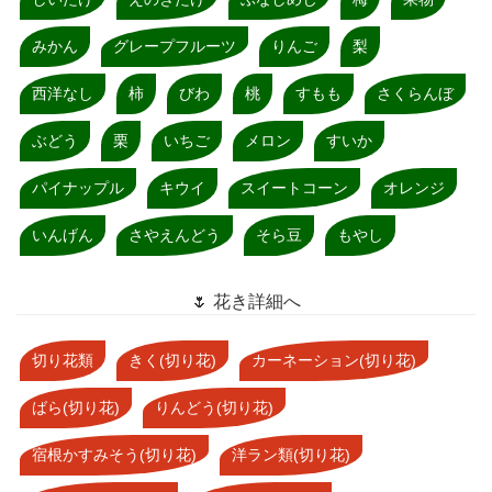
みかん
グレープフルーツ
りんご
梨
西洋なし
柿
びわ
桃
すもも
さくらんぼ
ぶどう
栗
いちご
メロン
すいか
パイナップル
キウイ
スイートコーン
オレンジ
いんげん
さやえんどう
そら豆
もやし
🌷 花き詳細へ
切り花類
きく(切り花)
カーネーション(切り花)
ばら(切り花)
りんどう(切り花)
宿根かすみそう(切り花)
洋ラン類(切り花)