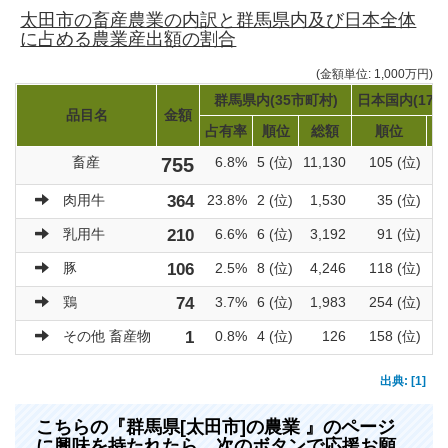
太田市の畜産農業の内訳と群馬県内及び日本全体
に占める農業産出額の割合
(金額単位: 1,000万円)
群馬県内(35市町村)
日本国内(171
品目名
金額
占有率
順位
総額
順位
畜産
755
6.8%
5 (位)
11,130
105 (位)
肉用牛
364
23.8%
2 (位)
1,530
35 (位)
乳用牛
210
6.6%
6 (位)
3,192
91 (位)
豚
106
2.5%
8 (位)
4,246
118 (位)
鶏
74
3.7%
6 (位)
1,983
254 (位)
その他 畜産物
1
0.8%
4 (位)
126
158 (位)
出典: [1]
こちらの『群馬県[太田市]の農業 』のページ
に興味を持たれたら、次のボタンで応援お願