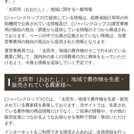
す。）
「太田市（おおたし）」
地域
に関する
一般
情報
[ジャパンクロップス]で提供している情報は、総務省統計局等の外
部機関で公表されている情報及び、[ジャパンクロップス]運営事務
局の独自の視点・調査から提供している情報の２つから構成され
ております。ページの中で出典が記載されていない情報は、当運
営事務局の独自の視点から提供された情報となります。
運営事務局では、「太田市」地域の農作物やそこで行われている
農業に関して、国内外の多くの消費者の方に興味をもっていただ
けるよう、今後も情報を追加していく予定です。
「太田市（おおたし）」
地域
で
農作物を
生産・
販売されている
農家様へ
[ジャパンクロップス]では、「太田市」地域で農作物を生産・販売
されている農家様を募集しております。当サイトでは、生産され
ている農作物の商品情報だけでなく、ご自身の情報や、その他の
販売促進につながるようなお知らせを無料で登録・発信いただけ
ます。
インターネットをご利用できる環境さえあれば、会員登録を行っ