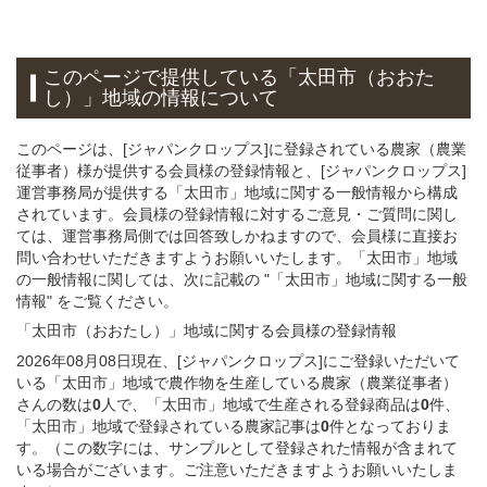
このページで提供している
「太田市（おおた
し）」
地域
の情報について
このページは、[ジャパンクロップス]に登録されている農家（農業
従事者）様が提供する会員様の登録情報と、[ジャパンクロップス]
運営事務局が提供する「太田市」地域に関する一般情報から構成
されています。会員様の登録情報に対するご意見・ご質問に関し
ては、運営事務局側では回答致しかねますので、会員様に直接お
問い合わせいただきますようお願いいたします。「太田市」地域
の一般情報に関しては、次に記載の "「太田市」地域に関する一般
情報" をご覧ください。
「太田市（おおたし）」
地域
に関する
会員様
の
登録
情報
2026年08月08日現在、[ジャパンクロップス]にご登録いただいて
いる「太田市」地域で農作物を生産している農家（農業従事者）
さんの数は
0
人で、「太田市」地域で生産される登録商品は
0
件、
「太田市」地域で登録されている農家記事は
0
件となっておりま
す。（この数字には、サンプルとして登録された情報が含まれて
いる場合がございます。ご注意いただきますようお願いいたしま