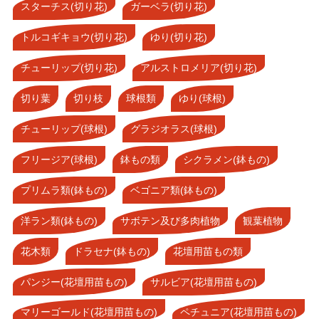
スターチス(切り花)
ガーベラ(切り花)
トルコギキョウ(切り花)
ゆり(切り花)
チューリップ(切り花)
アルストロメリア(切り花)
切り葉
切り枝
球根類
ゆり(球根)
チューリップ(球根)
グラジオラス(球根)
フリージア(球根)
鉢もの類
シクラメン(鉢もの)
プリムラ類(鉢もの)
ベゴニア類(鉢もの)
洋ラン類(鉢もの)
サボテン及び多肉植物
観葉植物
花木類
ドラセナ(鉢もの)
花壇用苗もの類
パンジー(花壇用苗もの)
サルビア(花壇用苗もの)
マリーゴールド(花壇用苗もの)
ペチュニア(花壇用苗もの)