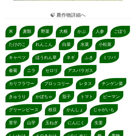
🍃 農作物詳細へ
米
麦類
野菜
大根
かぶ
人参
ごぼう
たけのこ
れんこん
白菜
水菜
小松菜
キャベツ
ほうれん草
ネギ
ふき
ミツバ
春菊
ニラ
セロリ
アスパラガス
カリフラワー
ブロッコリー
レタス
チンゲン菜
きゅうり
かぼちゃ
茄子
トマト
ピーマン
グリーンピース
枝豆
かんしょ
じゃがいも
里芋
山芋
玉ねぎ
にんにく
生姜
しいたけ
えのきたけ
ぶなしめじ
梅
果物