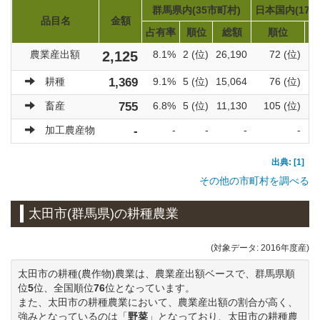
群馬県内(35市町村)
日本国内(171
品目名
金額
占有率
順位
総額
順位
農業産出額
2,125
8.1%
2 (位)
26,190
72 (位)
耕種
1,369
9.1%
5 (位)
15,064
76 (位)
畜産
755
6.8%
5 (位)
11,130
105 (位)
加工農産物
-
-
-
-
-
出典: [1]
その他の市町村を調べる
太田市(群馬県)の耕種農業
(対象データ: 2016年度産)
太田市の耕種(農作物)農業は、農業産出額ベースで、群馬県順
位
5
位、全国順位
76
位となっています。
また、太田市の耕種農業において、農業産出額の割合が高く、
強みとなっているのは「
野菜
」となっており、太田市の耕種農