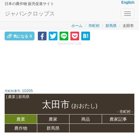
English
日本の農作物 販売促進サイト
ジャパンクロップス
Toggl
navig
ホーム
市町村
群馬県
太田市
気になる
0
Sponsored Link
10205
市町村番号:
[ 農業 ] 群馬県
太田市
(おおたし)
- 市町村 -
農業
農家
商品
農家記事
農作物
群馬県