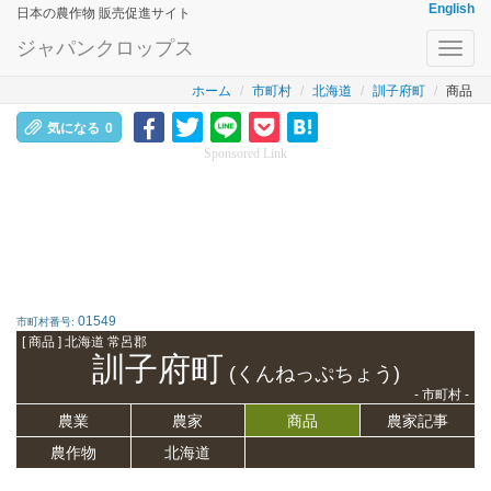
English
日本の農作物 販売促進サイト
ジャパンクロップス
Toggl
navig
ホーム
市町村
北海道
訓子府町
商品
気になる
0
Sponsored Link
01549
市町村番号:
[ 商品 ] 北海道 常呂郡
訓子府町
(くんねっぷちょう)
- 市町村 -
農業
農家
商品
農家記事
農作物
北海道