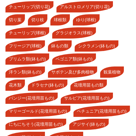
チューリップ(切り花)
アルストロメリア(切り花)
切り葉
切り枝
球根類
ゆり(球根)
チューリップ(球根)
グラジオラス(球根)
フリージア(球根)
鉢もの類
シクラメン(鉢もの)
プリムラ類(鉢もの)
ベゴニア類(鉢もの)
洋ラン類(鉢もの)
サボテン及び多肉植物
観葉植物
花木類
ドラセナ(鉢もの)
花壇用苗もの類
パンジー(花壇用苗もの)
サルビア(花壇用苗もの)
マリーゴールド(花壇用苗もの)
ペチュニア(花壇用苗もの)
にちにちそう(花壇用苗もの)
アジサイ(鉢もの)