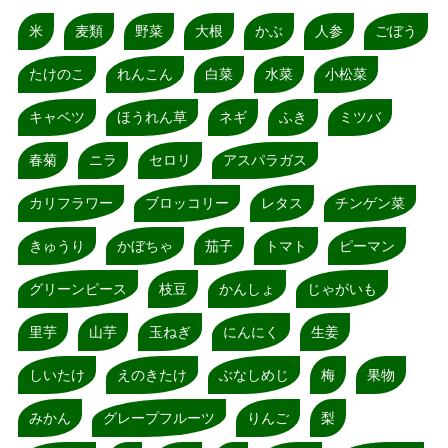
米
麦類
野菜
大根
かぶ
人参
ごぼう
たけのこ
れんこん
白菜
水菜
小松菜
キャベツ
ほうれん草
ネギ
ふき
ミツバ
春菊
ニラ
セロリ
アスパラガス
カリフラワー
ブロッコリー
レタス
チンゲン菜
きゅうり
かぼちゃ
茄子
トマト
ピーマン
グリーンピース
枝豆
かんしょ
じゃがいも
里芋
山芋
玉ねぎ
にんにく
生姜
しいたけ
えのきたけ
ぶなしめじ
梅
果物
みかん
グレープフルーツ
りんご
梨