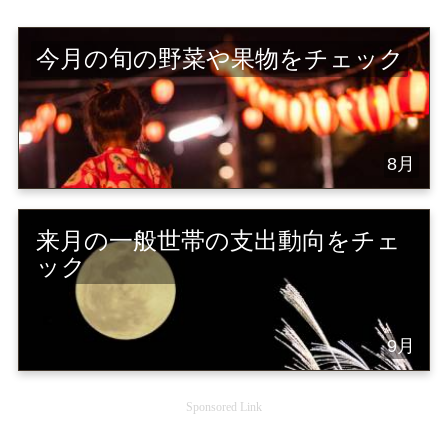
今月の旬の野菜や果物をチェック
8月
来月の一般世帯の支出動向をチェ
ック
9月
Sponsored Link