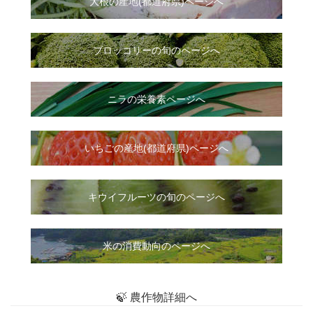
大根
の
産地(都道府県)ページへ
ブロッコリーの旬のページへ
ニラ
の
栄養素ページへ
いちご
の
産地(都道府県)ページへ
キウイフルーツの旬のページへ
米の消費動向のページへ
🍃 農作物詳細へ