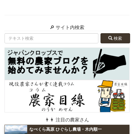
🔎 サイト内検索
検索
👨👩 注目の農家さん
なべくら高原 ひぐらし農場・木内順一