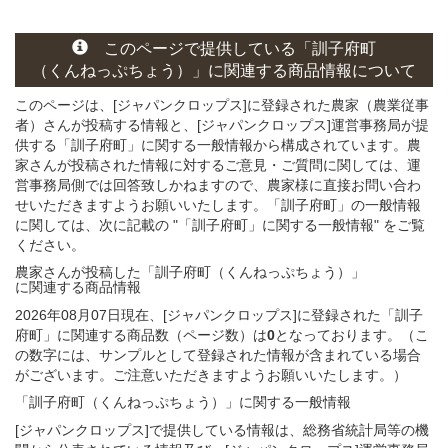
このページ
で
提供している
「訓子府町
（くんねっぷちょう）」
に関連する
商品
情報について
このページは、[ジャパンクロップス]に登録された農家（農業従事
者）さんが投稿する情報と、[ジャパンクロップス]運営事務局が提
供する「訓子府町」に関する一般情報から構成されています。農
家さんが投稿された情報に対するご意見・ご質問に関しては、運
営事務局側では回答致しかねますので、農家様に直接お問い合わ
せいただきますようお願いいたします。「訓子府町」の一般情報
に関しては、次に記載の "「訓子府町」に関する一般情報" をご覧
ください。
農家さんが投稿した「訓子府町（くんねっぷちょう）」
に関連する
商品
情報
2026年08月07日現在、[ジャパンクロップス]に登録された「訓子
府町」に関連する商品数（ページ数）は
0
となっております。（こ
の数字には、サンプルとして登録された情報が含まれている場合
がございます。ご注意いただきますようお願いいたします。）
「訓子府町（くんねっぷちょう）」
に関する
一般
情報
[ジャパンクロップス]で提供している情報は、総務省統計局等の機