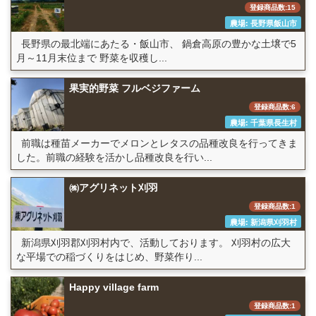
登録商品数:15
農場: 長野県飯山市
長野県の最北端にあたる・飯山市、 鍋倉高原の豊かな土壌で5
月～11月末位まで 野菜を収穫し...
果実的野菜 フルベジファーム
登録商品数:6
農場: 千葉県長生村
前職は種苗メーカーでメロンとレタスの品種改良を行ってきま
した。前職の経験を活かし品種改良を行い...
㈱アグリネット刈羽
登録商品数:1
農場: 新潟県刈羽村
新潟県刈羽郡刈羽村内で、活動しております。 刈羽村の広大
な平場での稲づくりをはじめ、野菜作り...
Happy village farm
登録商品数:1