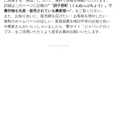
に関連する「商品」について、無料で情報を掲載いただけます。
詳細はこのページに記載の
"「訓子府町（くんねっぷちょう）」
で
農作物を
生産・販売されている
農家様へ"
」をご覧ください。
また、お知り合いに、販売網を広げたい・お客様を増やしたい・
無料のホームページがほしい・新規就農を検討中等のお知り合い
や農家さんがいらっしゃいましたら、弊サイト「ジャパンクロッ
プス」をご活用いただくよう是非お薦めお願いいたします。
Sponsored Link