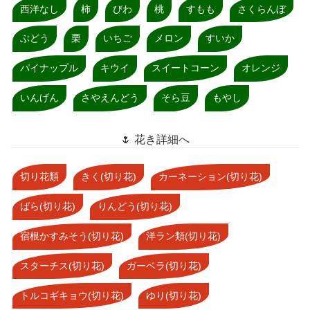
西洋なし
柿
びわ
桃
すもも
さくらんぼ
ぶどう
栗
いちご
メロン
すいか
パイナップル
キウイ
スイートコーン
オレンジ
いんげん
さやえんどう
そら豆
もやし
🌷 花き詳細へ
切り花類
きく(切り花)
カーネーション(切り花)
ばら(切り花)
りんどう(切り花)
宿根かすみそう(切り花)
洋ラン類(切り花)
スターチス(切り花)
ガーベラ(切り花)
トルコギキョウ(切り花)
ゆり(切り花)