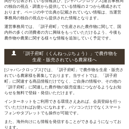
関から公表されている情報及び、[ジャパンクロップス]運営事務局
の独自の視点・調査から提供している情報の２つから構成されて
おります。ページの中で出典が記載されていない情報は、当運営
事務局の独自の視点から提供された情報となります。
運営事務局では、「訓子府町」で生産された農作物に関して、国
内外の多くの消費者の方に興味をもっていただけるよう、今後も
農作物や農業に関する様々な情報を追加していく予定です。
「訓子府町（くんねっぷちょう）」
で
農作物を
生産・販売されている
農家様へ
[ジャパンクロップス]では、「訓子府町」で農作物を生産・販売さ
れている農家様を募集しております。当サイトでは、「訓子府
町」に関連する商品情報だけでなく、ご自身の情報や、その他の
「訓子府町」に関連した農作物の販売促進につながるようなお知
らせを無料で登録・発信いただけます。
インターネットをご利用できる環境さえあれば、会員登録を行っ
ていただければお使いになれます。パソコンだけでなくスマート
フォンやタブレットでも操作が可能です。
また、海外向けにも情報を発信することができるようになってお
ります。