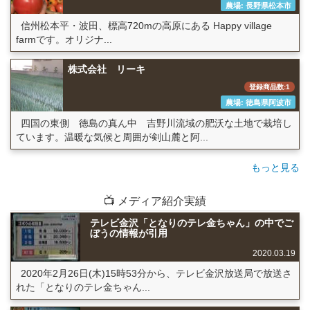
農場: 長野県松本市
信州松本平・波田、標高720mの高原にある Happy village
farmです。オリジナ...
株式会社 リーキ
登録商品数:1
農場: 徳島県阿波市
四国の東側 徳島の真ん中 吉野川流域の肥沃な土地で栽培し
ています。温暖な気候と周囲が剣山麓と阿...
もっと見る
📺 メディア紹介実績
テレビ金沢「となりのテレ金ちゃん」の中でご
ぼうの情報が引用
2020.03.19
2020年2月26日(木)15時53分から、テレビ金沢放送局で放送さ
れた「となりのテレ金ちゃん...