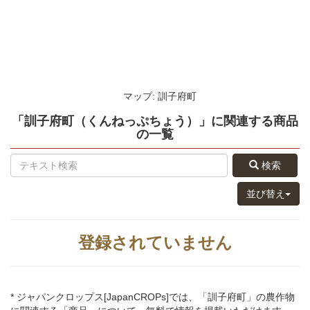
マップ: 訓子府町
「訓子府町（くんねっぷちょう）」
に関連する
商品
の
一覧
検索
並び替え
登録されていません
* ジャパンクロップス[JapanCROPs]では、「訓子府町」の農作物