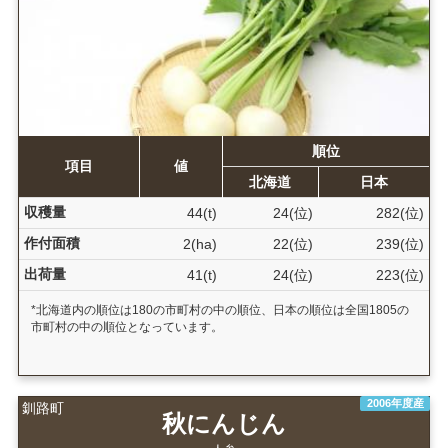
順位
項目
値
北海道
日本
収穫量
44(t)
24(位)
282(位)
作付面積
2(ha)
22(位)
239(位)
出荷量
41(t)
24(位)
223(位)
*北海道内の順位は180の市町村の中の順位、日本の順位は全国1805の
市町村の中の順位となっています。
2006年度産
釧路町
秋にんじん