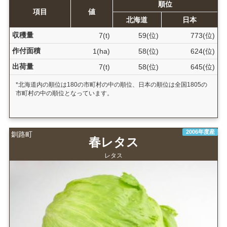
順位
項目
値
北海道
日本
収穫量
7(t)
59(位)
773(位)
作付面積
1(ha)
58(位)
624(位)
出荷量
7(t)
58(位)
645(位)
*北海道内の順位は180の市町村の中の順位、日本の順位は全国1805の
市町村の中の順位となっています。
2006年度産
釧路町
春レタス
レタス