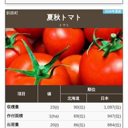
2006年度産
釧路町
夏秋トマト
トマト
順位
項目
値
北海道
日本
収穫量
23(t)
90(位)
1,097(位)
作付面積
1(ha)
69(位)
947(位)
出荷量
20(t)
86(位)
884(位)