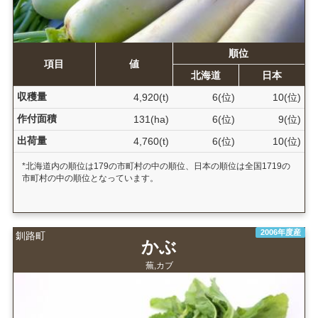
順位
項目
値
北海道
日本
収穫量
4,920(t)
6(位)
10(位)
作付面積
131(ha)
6(位)
9(位)
出荷量
4,760(t)
6(位)
10(位)
*北海道内の順位は179の市町村の中の順位、日本の順位は全国1719の
市町村の中の順位となっています。
2006年度産
釧路町
かぶ
蕪,カブ