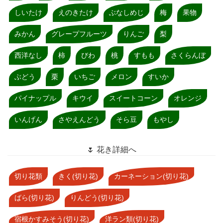
しいたけ
えのきたけ
ぶなしめじ
梅
果物
みかん
グレープフルーツ
りんご
梨
西洋なし
柿
びわ
桃
すもも
さくらんぼ
ぶどう
栗
いちご
メロン
すいか
パイナップル
キウイ
スイートコーン
オレンジ
いんげん
さやえんどう
そら豆
もやし
🌷 花き詳細へ
切り花類
きく(切り花)
カーネーション(切り花)
ばら(切り花)
りんどう(切り花)
宿根かすみそう(切り花)
洋ラン類(切り花)