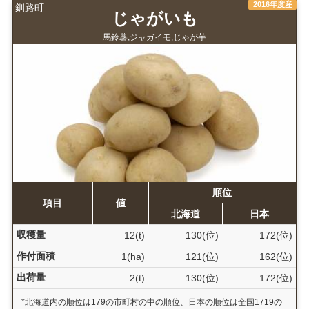
2016年度産
釧路町
じゃがいも
馬鈴薯,ジャガイモ,じゃが芋
順位
項目
値
北海道
日本
収穫量
12(t)
130(位)
172(位)
作付面積
1(ha)
121(位)
162(位)
出荷量
2(t)
130(位)
172(位)
*北海道内の順位は179の市町村の中の順位、日本の順位は全国1719の