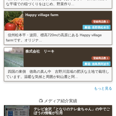
な平場での稲づくりをはじめ、野菜作り...
Happy village farm
登録商品数:1
農場: 長野県松本市
信州松本平・波田、標高720mの高原にある Happy village
farmです。オリジナ...
株式会社 リーキ
登録商品数:1
農場: 徳島県阿波市
四国の東側 徳島の真ん中 吉野川流域の肥沃な土地で栽培し
ています。温暖な気候と周囲が剣山麓と阿...
もっと見る
📺 メディア紹介実績
テレビ金沢「となりのテレ金ちゃん」の中でご
ぼうの情報が引用