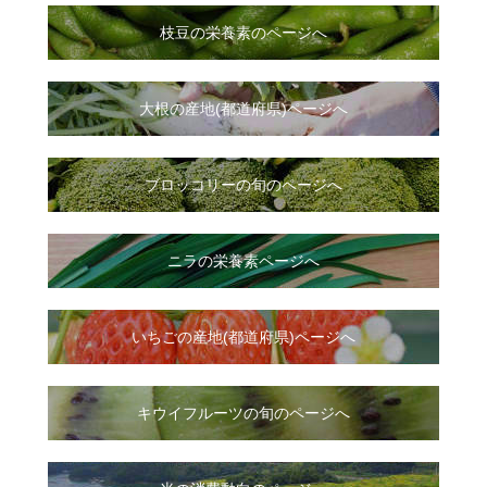
枝豆の栄養素のページへ
大根
の
産地(都道府県)ページへ
ブロッコリーの旬のページへ
ニラ
の
栄養素ページへ
いちご
の
産地(都道府県)ページへ
キウイフルーツの旬のページへ