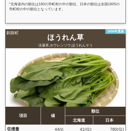
*北海道内の順位は180の市町村の中の順位、日本の順位は全国1805の
市町村の中の順位となっています。
2006年度産
釧路町
ほうれん草
法蓮草,ホウレンソウ,ほうれんそう
順位
項目
値
北海道
日本
収穫量
44(t)
41(位)
780(位)