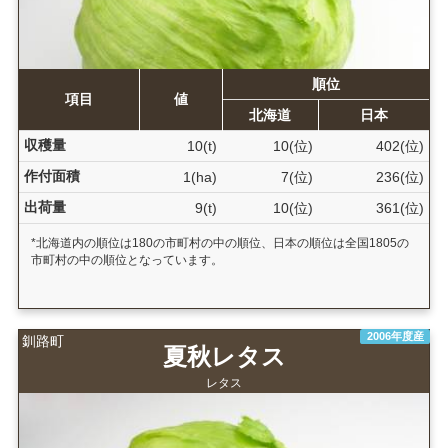
順位
項目
値
北海道
日本
収穫量
10(t)
10(位)
402(位)
作付面積
1(ha)
7(位)
236(位)
出荷量
9(t)
10(位)
361(位)
*北海道内の順位は180の市町村の中の順位、日本の順位は全国1805の
市町村の中の順位となっています。
2006年度産
釧路町
夏秋レタス
レタス