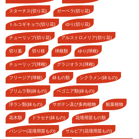
スターチス(切り花)
ガーベラ(切り花)
トルコギキョウ(切り花)
ゆり(切り花)
チューリップ(切り花)
アルストロメリア(切り花)
切り葉
切り枝
球根類
ゆり(球根)
チューリップ(球根)
グラジオラス(球根)
フリージア(球根)
鉢もの類
シクラメン(鉢もの)
プリムラ類(鉢もの)
ベゴニア類(鉢もの)
洋ラン類(鉢もの)
サボテン及び多肉植物
観葉植物
花木類
ドラセナ(鉢もの)
花壇用苗もの類
パンジー(花壇用苗もの)
サルビア(花壇用苗もの)