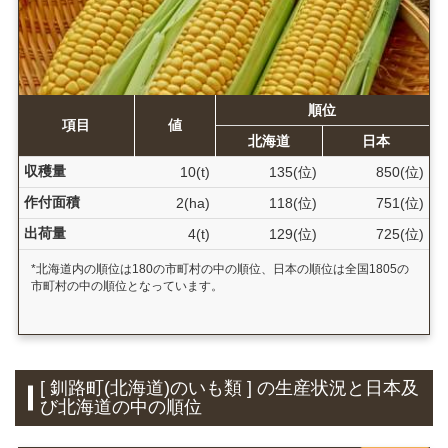
順位
項目
値
北海道
日本
収穫量
10(t)
135(位)
850(位)
作付面積
2(ha)
118(位)
751(位)
出荷量
4(t)
129(位)
725(位)
*北海道内の順位は180の市町村の中の順位、日本の順位は全国1805の
市町村の中の順位となっています。
[ 釧路町(北海道)のいも類 ] の生産状況と日本及
び北海道の中の順位