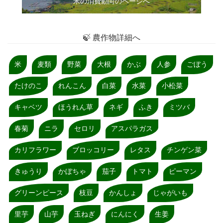
米の消費動向のページへ
🍃 農作物詳細へ
米
麦類
野菜
大根
かぶ
人参
ごぼう
たけのこ
れんこん
白菜
水菜
小松菜
キャベツ
ほうれん草
ネギ
ふき
ミツバ
春菊
ニラ
セロリ
アスパラガス
カリフラワー
ブロッコリー
レタス
チンゲン菜
きゅうり
かぼちゃ
茄子
トマト
ピーマン
グリーンピース
枝豆
かんしょ
じゃがいも
里芋
山芋
玉ねぎ
にんにく
生姜