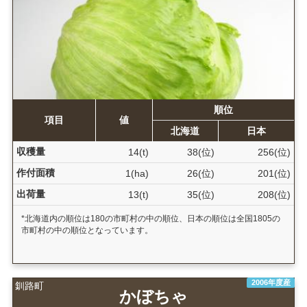
順位
項目
値
北海道
日本
収穫量
14(t)
38(位)
256(位)
作付面積
1(ha)
26(位)
201(位)
出荷量
13(t)
35(位)
208(位)
*北海道内の順位は180の市町村の中の順位、日本の順位は全国1805の
市町村の中の順位となっています。
2006年度産
釧路町
かぼちゃ