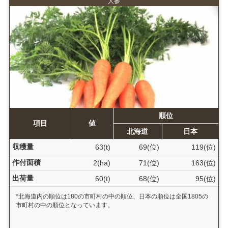
人参
順位
項目
値
北海道
日本
収穫量
63(t)
69(位)
119(位)
作付面積
2(ha)
71(位)
163(位)
出荷量
60(t)
68(位)
95(位)
*北海道内の順位は180の市町村の中の順位、日本の順位は全国1805の
市町村の中の順位となっています。