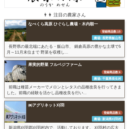
👨👩 注目の農家さん
なべくら高原 ひぐらし農場・木内順一
登録商品数:15
農場: 長野県飯山市
長野県の最北端にあたる・飯山市、 鍋倉高原の豊かな土壌で5
月～11月末位まで 野菜を収穫し...
果実的野菜 フルベジファーム
登録商品数:6
農場: 千葉県長生村
前職は種苗メーカーでメロンとレタスの品種改良を行ってきま
した。前職の経験を活かし品種改良を行い...
㈱アグリネット刈羽
登録商品数:1
農場: 新潟県刈羽村
新潟県刈羽郡刈羽村内で、活動しております。 刈羽村の広大