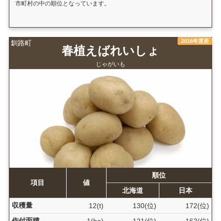
市町村の中の順位となっています。
2016年度産
釧路町
春植えばれいしょ
じゃがいも
順位
項目
値
北海道
日本
収穫量
12(t)
130(位)
172(位)
作付面積
1(ha)
121(位)
162(位)