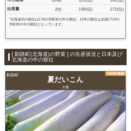
出荷量
2(t)
130(位)
172(位)
*北海道内の順位は179の市町村の中の順位、日本の順位は全国1719の
市町村の中の順位となっています。
[ 釧路町(北海道)の野菜 ] の生産状況と日本及び
北海道の中の順位
2016年度産
釧路町
夏だいこん
大根