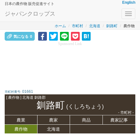
English
日本の農作物 販売促進サイト
ジャパンクロップス
Toggl
navig
ホーム
市町村
北海道
釧路町
農作物
気になる
0
Sponsored Link
01661
市町村番号:
[ 農作物 ] 北海道 釧路郡
釧路町
(くしろちょう)
- 市町村 -
農業
農家
商品
農家記事
農作物
北海道