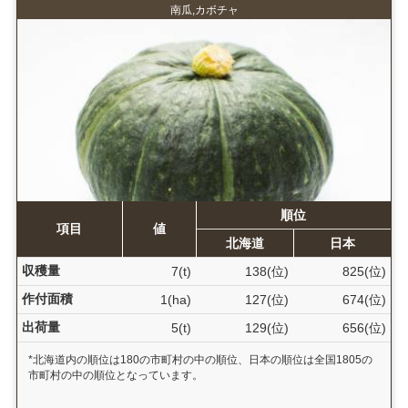
南瓜,カボチャ
順位
項目
値
北海道
日本
収穫量
7(t)
138(位)
825(位)
作付面積
1(ha)
127(位)
674(位)
出荷量
5(t)
129(位)
656(位)
*北海道内の順位は180の市町村の中の順位、日本の順位は全国1805の
市町村の中の順位となっています。