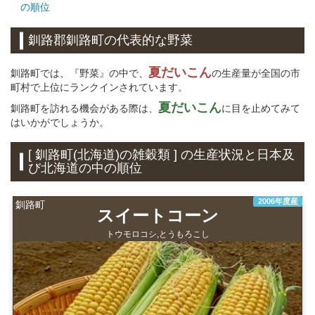
の順位
釧路郡釧路町の代表的な野菜
夏だいこん
釧路町では、『野菜』の中で、
の生産量が全国の市
町村で上位にランクインされています。
夏だいこん
釧路町を訪れる機会がある際は、
に目を止めてみて
はいかがでしょうか。
[ 釧路町(北海道)の雑穀類 ] の生産状況と日本及
び北海道の中の順位
2006年度産
釧路町
スイートコーン
トウモロコシ,とうもろこし