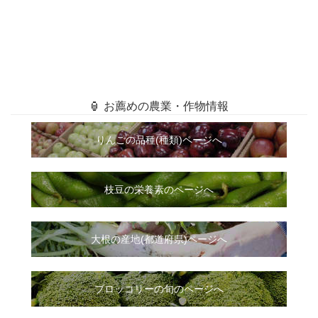
🏮 お薦めの農業・作物情報
りんごの品種(種類)ページへ
枝豆の栄養素のページへ
大根
の
産地(都道府県)ページへ
ブロッコリーの旬のページへ