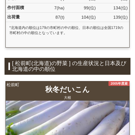
作付面積
7(ha)
99(位)
134(位)
出荷量
87(t)
104(位)
139(位)
*北海道内の順位は179の市町村の中の順位、日本の順位は全国1719の
市町村の中の順位となっています。
[ 松前町(北海道)の野菜 ] の生産状況と日本及び
北海道の中の順位
2005年度産
松前町
秋冬だいこん
大根