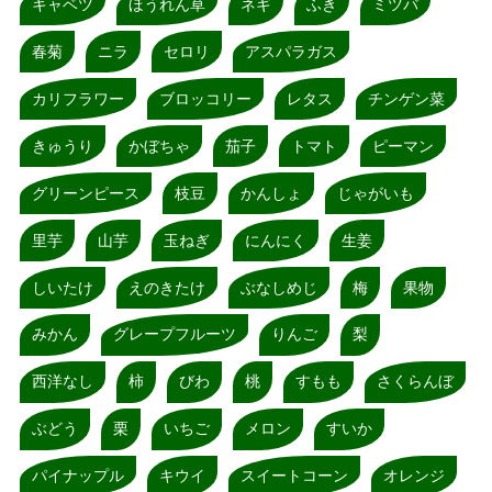
キャベツ
ほうれん草
ネギ
ふき
ミツバ
春菊
ニラ
セロリ
アスパラガス
カリフラワー
ブロッコリー
レタス
チンゲン菜
きゅうり
かぼちゃ
茄子
トマト
ピーマン
グリーンピース
枝豆
かんしょ
じゃがいも
里芋
山芋
玉ねぎ
にんにく
生姜
しいたけ
えのきたけ
ぶなしめじ
梅
果物
みかん
グレープフルーツ
りんご
梨
西洋なし
柿
びわ
桃
すもも
さくらんぼ
ぶどう
栗
いちご
メロン
すいか
パイナップル
キウイ
スイートコーン
オレンジ