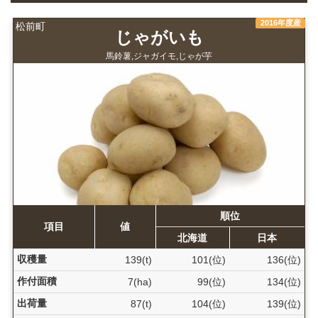
2016年度産
松前町
じゃがいも
馬鈴薯,ジャガイモ,じゃが芋
順位
項目
値
北海道
日本
収穫量
139(t)
101(位)
136(位)
作付面積
7(ha)
99(位)
134(位)
出荷量
87(t)
104(位)
139(位)