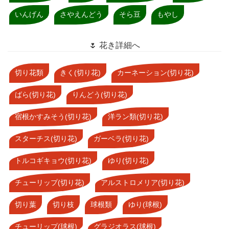
いんげん
さやえんどう
そら豆
もやし
🌷 花き詳細へ
切り花類
きく(切り花)
カーネーション(切り花)
ばら(切り花)
りんどう(切り花)
宿根かすみそう(切り花)
洋ラン類(切り花)
スターチス(切り花)
ガーベラ(切り花)
トルコギキョウ(切り花)
ゆり(切り花)
チューリップ(切り花)
アルストロメリア(切り花)
切り葉
切り枝
球根類
ゆり(球根)
チューリップ(球根)
グラジオラス(球根)