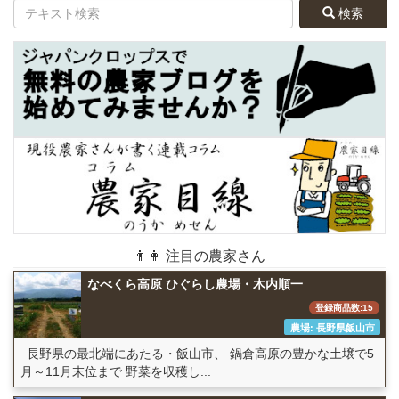
検索
👨👩 注目の農家さん
なべくら高原 ひぐらし農場・木内順一
登録商品数:15
農場: 長野県飯山市
長野県の最北端にあたる・飯山市、 鍋倉高原の豊かな土壌で5
月～11月末位まで 野菜を収穫し...