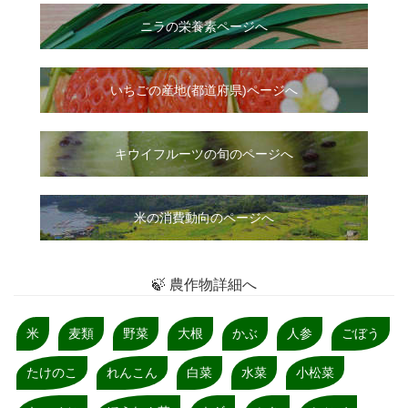
ニラ
の
栄養素ページへ
いちご
の
産地(都道府県)ページへ
キウイフルーツの旬のページへ
米の消費動向のページへ
🍃 農作物詳細へ
米
麦類
野菜
大根
かぶ
人参
ごぼう
たけのこ
れんこん
白菜
水菜
小松菜