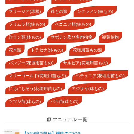
フリージア(球根)
鉢もの類
シクラメン(鉢もの)
プリムラ類(鉢もの)
ベゴニア類(鉢もの)
洋ラン類(鉢もの)
サボテン及び多肉植物
観葉植物
花木類
ドラセナ(鉢もの)
花壇用苗もの類
パンジー(花壇用苗もの)
サルビア(花壇用苗もの)
マリーゴールド(花壇用苗もの)
ペチュニア(花壇用苗もの)
にちにちそう(花壇用苗もの)
アジサイ(鉢もの)
ツツジ苗(鉢もの)
バラ苗(鉢もの)
📗 マニュアル 一覧
【SNS簡単投稿】機能のご紹介