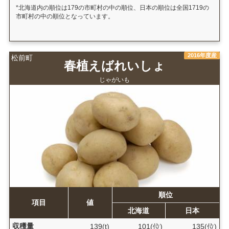
*北海道内の順位は179の市町村の中の順位、日本の順位は全国1719の
市町村の中の順位となっています。
2016年度産
松前町
春植えばれいしょ
じゃがいも
順位
項目
値
北海道
日本
収穫量
139(t)
101(位)
135(位)