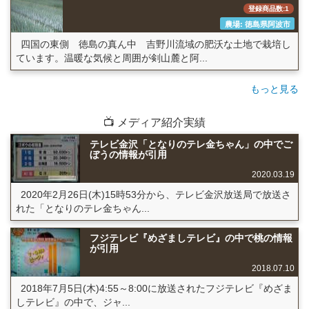
登録商品数:1
農場: 徳島県阿波市
四国の東側 徳島の真ん中 吉野川流域の肥沃な土地で栽培し
ています。温暖な気候と周囲が剣山麓と阿...
もっと見る
📺 メディア紹介実績
テレビ金沢「となりのテレ金ちゃん」の中でご
ぼうの情報が引用
2020.03.19
2020年2月26日(木)15時53分から、テレビ金沢放送局で放送さ
れた「となりのテレ金ちゃん...
フジテレビ『めざましテレビ』の中で桃の情報
が引用
2018.07.10
2018年7月5日(木)4:55～8:00に放送されたフジテレビ『めざま
しテレビ』の中で、ジャ...