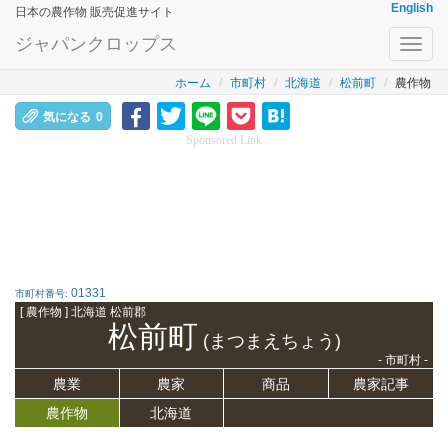
English
日本の農作物 販売促進サイト
ジャパンクロップス
Toggl
navig
ホーム
市町村
北海道
松前町
農作物
気になる
0
Sponsored Link
01331
市町村番号:
[ 農作物 ] 北海道 松前郡
松前町
(まつまえちょう)
- 市町村 -
農業
農家
商品
農家記事
農作物
北海道