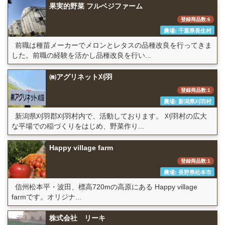
果実的野菜 フルベジファーム
登録商品数:6
農場: 千葉県長生村
前職は種苗メーカーでメロンとレタスの品種改良を行ってきま
した。前職の経験を活かし品種改良を行い...
㈱アグリネット刈羽
登録商品数:1
農場: 新潟県刈羽村
新潟県刈羽郡刈羽村内で、活動しております。 刈羽村の広大
な平場での稲づくりをはじめ、野菜作り...
Happy village farm
登録商品数:1
農場: 長野県松本市
信州松本平・波田、標高720mの高原にある Happy village
farmです。オリジナ...
株式会社 リーキ