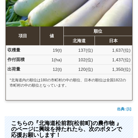
順位
項目
値
北海道
日本
収穫量
19(t)
137(位)
1,637(位)
作付面積
1(ha)
102(位)
1,437(位)
出荷量
12(t)
120(位)
1,350(位)
*北海道内の順位は180の市町村の中の順位、日本の順位は全国1822の
市町村の中の順位となっています。
出典: [1]
こちらの『北海道松前郡[松前町]の農作物 』
のページに興味を持たれたら、次のボタンで
応援お願いします！