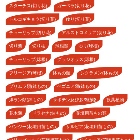
スターチス(切り花)
ガーベラ(切り花)
トルコギキョウ(切り花)
ゆり(切り花)
チューリップ(切り花)
アルストロメリア(切り花)
切り葉
切り枝
球根類
ゆり(球根)
チューリップ(球根)
グラジオラス(球根)
フリージア(球根)
鉢もの類
シクラメン(鉢もの)
プリムラ類(鉢もの)
ベゴニア類(鉢もの)
洋ラン類(鉢もの)
サボテン及び多肉植物
観葉植物
花木類
ドラセナ(鉢もの)
花壇用苗もの類
パンジー(花壇用苗もの)
サルビア(花壇用苗もの)
マリーゴールド(花壇用苗もの)
ペチュニア(花壇用苗もの)