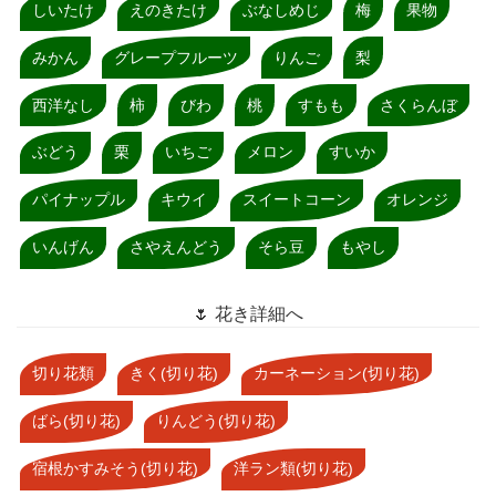
しいたけ
えのきたけ
ぶなしめじ
梅
果物
みかん
グレープフルーツ
りんご
梨
西洋なし
柿
びわ
桃
すもも
さくらんぼ
ぶどう
栗
いちご
メロン
すいか
パイナップル
キウイ
スイートコーン
オレンジ
いんげん
さやえんどう
そら豆
もやし
🌷 花き詳細へ
切り花類
きく(切り花)
カーネーション(切り花)
ばら(切り花)
りんどう(切り花)
宿根かすみそう(切り花)
洋ラン類(切り花)