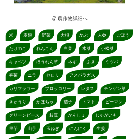
🍃 農作物詳細へ
米
麦類
野菜
大根
かぶ
人参
ごぼう
たけのこ
れんこん
白菜
水菜
小松菜
キャベツ
ほうれん草
ネギ
ふき
ミツバ
春菊
ニラ
セロリ
アスパラガス
カリフラワー
ブロッコリー
レタス
チンゲン菜
きゅうり
かぼちゃ
茄子
トマト
ピーマン
グリーンピース
枝豆
かんしょ
じゃがいも
里芋
山芋
玉ねぎ
にんにく
生姜