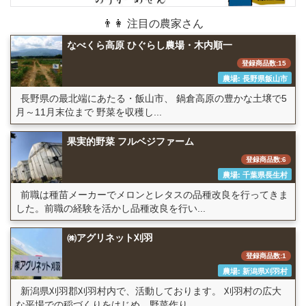
👨👩 注目の農家さん
なべくら高原 ひぐらし農場・木内順一
登録商品数:15
農場: 長野県飯山市
長野県の最北端にあたる・飯山市、 鍋倉高原の豊かな土壌で5
月～11月末位まで 野菜を収穫し...
果実的野菜 フルベジファーム
登録商品数:6
農場: 千葉県長生村
前職は種苗メーカーでメロンとレタスの品種改良を行ってきま
した。前職の経験を活かし品種改良を行い...
㈱アグリネット刈羽
登録商品数:1
農場: 新潟県刈羽村
新潟県刈羽郡刈羽村内で、活動しております。 刈羽村の広大
な平場での稲づくりをはじめ、野菜作り...