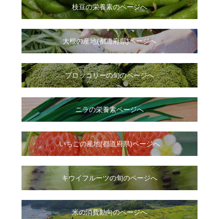
枝豆の栄養素のページへ
大根
の
産地(都道府県)ページへ
ブロッコリーの旬のページへ
ニラ
の
栄養素ページへ
いちご
の
産地(都道府県)ページへ
キウイフルーツの旬のページへ
米の消費動向のページへ