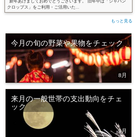
新年あけましておめでとうございます。 旧年中は「ジャパン
クロップス」をご利用・ご活用いた...
もっと見る
今月の旬の野菜や果物をチェック
8月
来月の一般世帯の支出動向をチェ
ック
9月