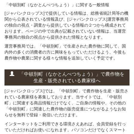
「中頓別町（なかとんべつちょう）」
に関する
一般
情報
[ジャパンクロップス]で提供している情報は、総務省統計局等の機
関から公表されている情報及び、[ジャパンクロップス]運営事務局
の独自の視点・調査から提供している情報の２つから構成されて
おります。ページの中で出典が記載されていない情報は、当運営
事務局の独自の視点から提供された情報となります。
運営事務局では、「中頓別町」で生産された農作物に関して、国
内外の多くの消費者の方に興味をもっていただけるよう、今後も
農作物や農業に関する様々な情報を追加していく予定です。
「中頓別町（なかとんべつちょう）」
で
農作物を
生産・販売されている
農家様へ
[ジャパンクロップス]では、「中頓別町」で農作物を生産・販売さ
れている農家様を募集しております。当サイトでは、「中頓別
町」に関連する商品情報だけでなく、ご自身の情報や、その他の
「中頓別町」に関連した農作物の販売促進につながるようなお知
らせを無料で登録・発信いただけます。
インターネットをご利用できる環境さえあれば、会員登録を行っ
ていただければお使いになれます。パソコンだけでなくスマート