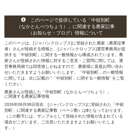
このページ
で
提供している
「中頓別町
（なかとんべつちょう）」
に関連する
農家記事
（お知らせ・ブログ）
情報について
このページは、[ジャパンクロップス]に登録された農家（農業従事
者）さんが投稿する情報と、[ジャパンクロップス]運営事務局が提
供する「中頓別町」に関する一般情報から構成されています。農
家さんが投稿された情報に対するご意見・ご質問に関しては、運
営事務局側では回答致しかねますので、農家様に直接お問い合わ
せいただきますようお願いいたします。「中頓別町」の一般情報
に関しては、次に記載の "「中頓別町」に関する一般情報" をご覧
ください。
農家さんが投稿した「中頓別町（なかとんべつちょう）」
に関連する
農家記事
情報
2026年08月08日現在、[ジャパンクロップス]に登録された「中頓
別町」に関連する農家記事数（ページ数）は
0
となっております。
（この数字には、サンプルとして登録された情報が含まれている
場合がございます。ご注意いただきますようお願いいたしま
す。）