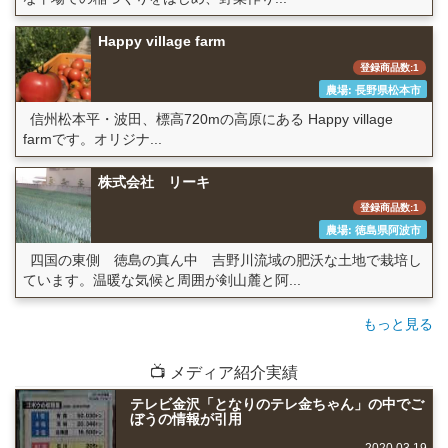
Happy village farm
登録商品数:1
農場: 長野県松本市
信州松本平・波田、標高720mの高原にある Happy village
farmです。オリジナ...
株式会社 リーキ
登録商品数:1
農場: 徳島県阿波市
四国の東側 徳島の真ん中 吉野川流域の肥沃な土地で栽培し
ています。温暖な気候と周囲が剣山麓と阿...
もっと見る
📺 メディア紹介実績
テレビ金沢「となりのテレ金ちゃん」の中でご
ぼうの情報が引用