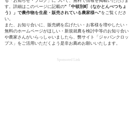
る「お知らせ・ブログ」について、無料で情報を掲載いただけま
す。詳細はこのページに記載の
"「中頓別町（なかとんべつちょ
う）」
で
農作物を
生産・販売されている
農家様へ"
をご覧くださ
い。
また、お知り合いに、販売網を広げたい・お客様を増やしたい・
無料のホームページがほしい・新規就農を検討中等のお知り合い
や農家さんがいらっしゃいましたら、弊サイト「ジャパンクロッ
プス」をご活用いただくよう是非お薦めお願いいたします。
Sponsored Link