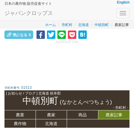
English
日本の農作物 販売促進サイト
ジャパンクロップス
Toggl
navig
ホーム
市町村
北海道
中頓別町
農家記事
気になる
0
Sponsored Link
01513
市町村番号:
[ お知らせ / ブログ ] 北海道 枝幸郡
中頓別町
(なかとんべつちょう)
- 市町村 -
農業
農家
商品
農家記事
農作物
北海道