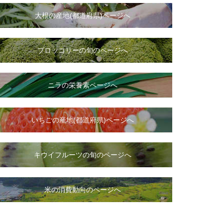
大根
の
産地(都道府県)ページへ
ブロッコリーの旬のページへ
ニラ
の
栄養素ページへ
いちご
の
産地(都道府県)ページへ
キウイフルーツの旬のページへ
米の消費動向のページへ