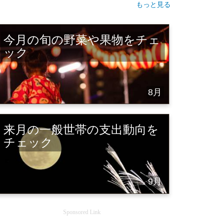
もっと見る
今月の旬の野菜や果物をチェ
ック
8月
来月の一般世帯の支出動向を
チェック
9月
Sponsored Link