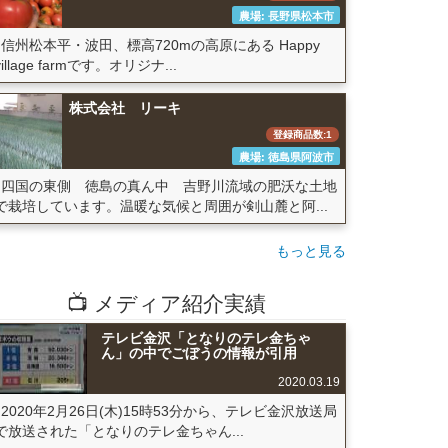
農場: 長野県松本市
信州松本平・波田、標高720mの高原にある Happy
village farmです。オリジナ...
株式会社 リーキ
登録商品数:1
農場: 徳島県阿波市
四国の東側 徳島の真ん中 吉野川流域の肥沃な土地
で栽培しています。温暖な気候と周囲が剣山麓と阿...
もっと見る
📺 メディア紹介実績
テレビ金沢「となりのテレ金ちゃ
ん」の中でごぼうの情報が引用
2020.03.19
2020年2月26日(木)15時53分から、テレビ金沢放送局
で放送された「となりのテレ金ちゃん...