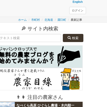
English
ログイン
ホーム
市町村
北海道
羅臼町
農家記事
🔎 サイト内検索
検索
👨👩 注目の農家さん
なべくら高原 ひぐらし農場・木内順一