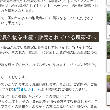
統計局等の機関から公表されている情報及び、[ジャパンクロップ
報の２つから構成されております。ページの中で出典が記載され
された情報となります。
して、国内外の多くの消費者の方に興味をもっていただけるよ
ていく予定です。
で
農作物を
生産・販売されている
農家様へ
産・販売されている農家様を募集しております。当サイトでは、
情報や、その他の「羅臼町」に関連した農作物の販売促進につな
。
登録を行っていただければお使いになれます。パソコンだけでな
になっております。
っていただきますようお願い致します。または、ご質問や、ご確
ップス]の
お問合せフォーム
よりお気軽にご連絡ください。
ブログ）をご登録いただくと、ご希望に応じて、
イスブック上でも、その「農家記事」情報を無料で投稿致します。こ
・ブログ）の情報を、より多くの方にご覧いただく機会や、農家