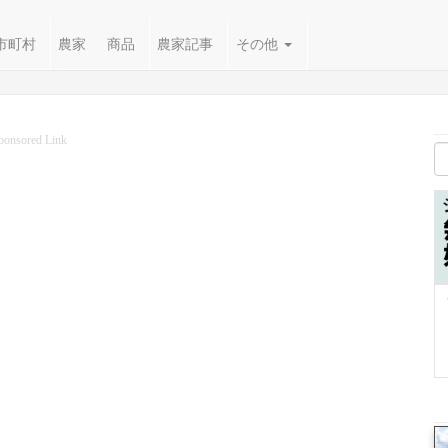
市町村
農家
商品
農家記事
その他
ponsored Link