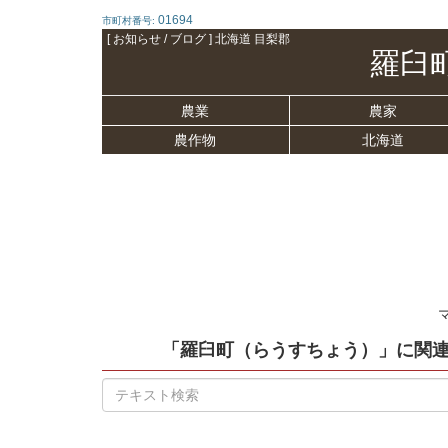
01694
市町村番号:
[ お知らせ / ブログ ] 北海道 目梨郡
羅臼
農業
農家
農作物
北海道
「羅臼町（らうすちょう）」
に関