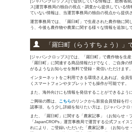
[ジャパンクロップス]で提供している情報は、総務省
ス]運営事務局の独自の視点・調査から提供している情
ていない情報は、当運営事務局の独自の視点から提供
運営事務局では、「羅臼町」で生産された農作物に関
う、今後も農作物や農業に関する様々な情報を追加し
「羅臼町（らうすちょう）」
[ジャパンクロップス]では、「羅臼町」で農作物を生
「羅臼町」に関連する商品情報だけでなく、ご自身の
がるようなお知らせを無料で登録・発信いただけます
インターネットをご利用できる環境さえあれば、会員
くスマートフォンやタブレットでも操作が可能です。
また、海外向けにも情報を発信することができるよう
ご興味の際は、
こちら
のリンクから新規会員登録を行
認事項、もう少し詳細を知りたい方は、[ジャパンクロ
また、「羅臼町」に関する「農家記事」（お知らせ・
「JapanCROPs」運営事務局で運営する公式フェ
れにより、ご登録いただいた「農家記事」（お知らせ