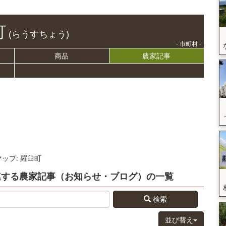
町
(らうすちょう)
- 市町村 -
商品
農家記事
マップ: 羅臼町
連する
農家記事（お知らせ・ブログ）
の
一覧
検索
並び替え