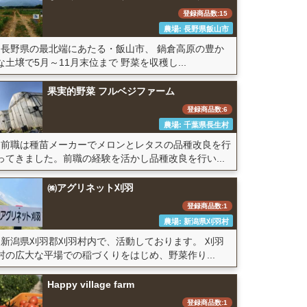
登録商品数:15
農場: 長野県飯山市
長野県の最北端にあたる・飯山市、 鍋倉高原の豊か
な土壌で5月～11月末位まで 野菜を収穫し...
果実的野菜 フルベジファーム
登録商品数:6
農場: 千葉県長生村
前職は種苗メーカーでメロンとレタスの品種改良を行
ってきました。前職の経験を活かし品種改良を行い...
㈱アグリネット刈羽
登録商品数:1
農場: 新潟県刈羽村
新潟県刈羽郡刈羽村内で、活動しております。 刈羽
村の広大な平場での稲づくりをはじめ、野菜作り...
Happy village farm
登録商品数:1