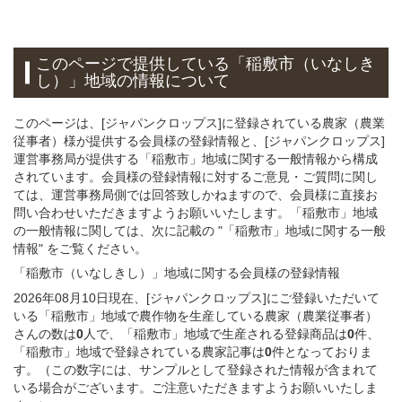
このページで提供している
「稲敷市（いなしき
し）」
地域
の情報について
このページは、[ジャパンクロップス]に登録されている農家（農業
従事者）様が提供する会員様の登録情報と、[ジャパンクロップス]
運営事務局が提供する「稲敷市」地域に関する一般情報から構成
されています。会員様の登録情報に対するご意見・ご質問に関し
ては、運営事務局側では回答致しかねますので、会員様に直接お
問い合わせいただきますようお願いいたします。「稲敷市」地域
の一般情報に関しては、次に記載の "「稲敷市」地域に関する一般
情報" をご覧ください。
「稲敷市（いなしきし）」
地域
に関する
会員様
の
登録
情報
2026年08月10日現在、[ジャパンクロップス]にご登録いただいて
いる「稲敷市」地域で農作物を生産している農家（農業従事者）
さんの数は
0
人で、「稲敷市」地域で生産される登録商品は
0
件、
「稲敷市」地域で登録されている農家記事は
0
件となっておりま
す。（この数字には、サンプルとして登録された情報が含まれて
いる場合がございます。ご注意いただきますようお願いいたしま