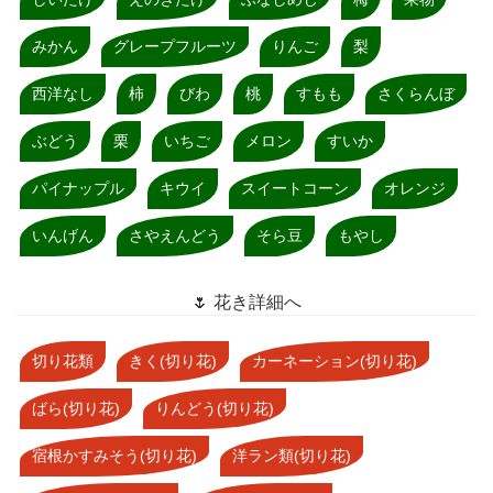
みかん
グレープフルーツ
りんご
梨
西洋なし
柿
びわ
桃
すもも
さくらんぼ
ぶどう
栗
いちご
メロン
すいか
パイナップル
キウイ
スイートコーン
オレンジ
いんげん
さやえんどう
そら豆
もやし
🌷 花き詳細へ
切り花類
きく(切り花)
カーネーション(切り花)
ばら(切り花)
りんどう(切り花)
宿根かすみそう(切り花)
洋ラン類(切り花)