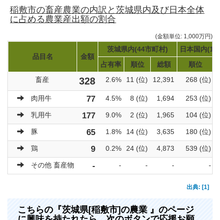
稲敷市の畜産農業の内訳と茨城県内及び日本全体
に占める農業産出額の割合
(金額単位: 1,000万円)
茨城県内(44市町村)
日本国内(17
品目名
金額
占有率
順位
総額
順位
畜産
328
2.6%
11 (位)
12,391
268 (位)
肉用牛
77
4.5%
8 (位)
1,694
253 (位)
乳用牛
177
9.0%
2 (位)
1,965
104 (位)
豚
65
1.8%
14 (位)
3,635
180 (位)
鶏
9
0.2%
24 (位)
4,873
539 (位)
その他 畜産物
-
-
-
-
-
出典: [1]
こちらの『茨城県[稲敷市]の農業 』のページ
に興味を持たれたら、次のボタンで応援お願