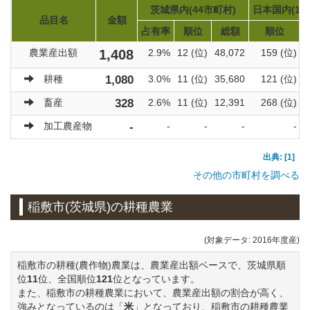
茨城県内(44市町村)
日本国内(17
品目名
金額
占有率
順位
総額
順位
農業産出額
1,408
2.9%
12 (位)
48,072
159 (位)
耕種
1,080
3.0%
11 (位)
35,680
121 (位)
畜産
328
2.6%
11 (位)
12,391
268 (位)
加工農産物
-
-
-
-
-
出典: [1]
その他の市町村を調べる
稲敷市(茨城県)の耕種農業
(対象データ: 2016年度産)
稲敷市の耕種(農作物)農業は、農業産出額ベースで、茨城県順
位
11
位、全国順位
121
位となっています。
また、稲敷市の耕種農業において、農業産出額の割合が高く、
強みとなっているのは「
米
」となっており、稲敷市の耕種農業