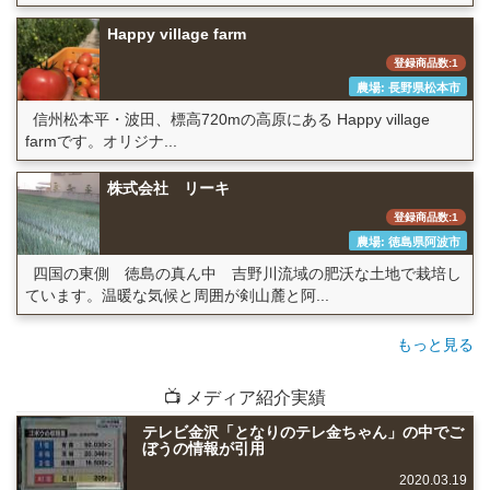
Happy village farm
登録商品数:1
農場: 長野県松本市
信州松本平・波田、標高720mの高原にある Happy village
farmです。オリジナ...
株式会社 リーキ
登録商品数:1
農場: 徳島県阿波市
四国の東側 徳島の真ん中 吉野川流域の肥沃な土地で栽培し
ています。温暖な気候と周囲が剣山麓と阿...
もっと見る
📺 メディア紹介実績
テレビ金沢「となりのテレ金ちゃん」の中でご
ぼうの情報が引用
2020.03.19