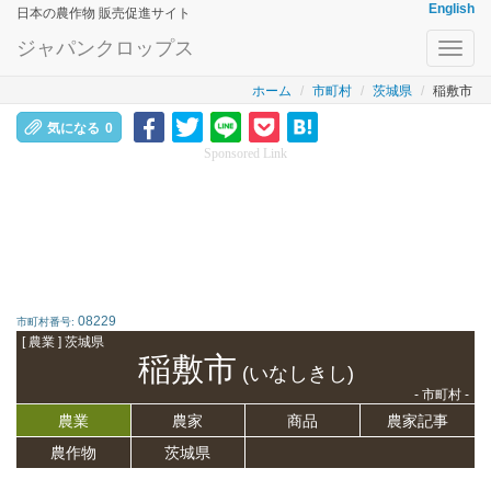
English
日本の農作物 販売促進サイト
ジャパンクロップス
Toggl
navig
ホーム
市町村
茨城県
稲敷市
気になる
0
Sponsored Link
08229
市町村番号:
[ 農業 ] 茨城県
稲敷市
(いなしきし)
- 市町村 -
農業
農家
商品
農家記事
農作物
茨城県