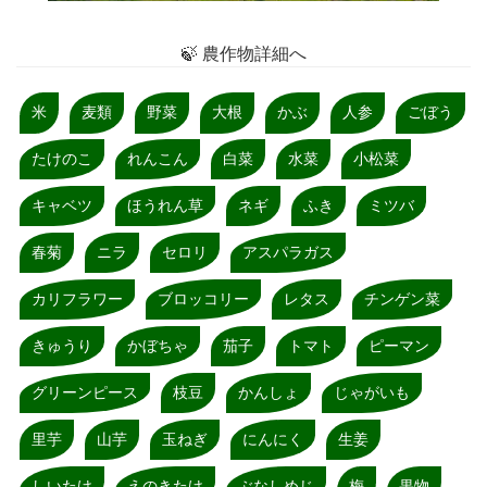
🍃 農作物詳細へ
米
麦類
野菜
大根
かぶ
人参
ごぼう
たけのこ
れんこん
白菜
水菜
小松菜
キャベツ
ほうれん草
ネギ
ふき
ミツバ
春菊
ニラ
セロリ
アスパラガス
カリフラワー
ブロッコリー
レタス
チンゲン菜
きゅうり
かぼちゃ
茄子
トマト
ピーマン
グリーンピース
枝豆
かんしょ
じゃがいも
里芋
山芋
玉ねぎ
にんにく
生姜
しいたけ
えのきたけ
ぶなしめじ
梅
果物