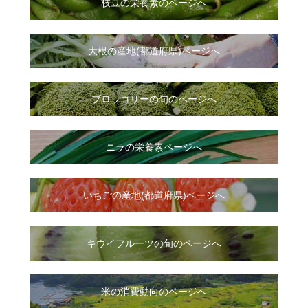
枝豆の栄養素のページへ
大根
の
産地(都道府県)ページへ
ブロッコリーの旬のページへ
ニラ
の
栄養素ページへ
いちご
の
産地(都道府県)ページへ
キウイフルーツの旬のページへ
米の消費動向のページへ