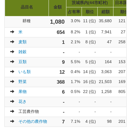
茨城県内(44市町村)
日本国内(
品目名
金額
占有率
順位
総額
順位
耕種
1,080
3.0%
11 (位)
35,680
121 (
米
654
8.2%
1 (位)
7,941
27 (
麦類
1
2.1%
8 (位)
47
258 (
雑穀
-
-
-
-
豆類
9
5.5%
5 (位)
164
153 (
いも類
12
0.4%
14 (位)
3,063
207 (
野菜
368
1.7%
16 (位)
21,503
169 (
果物
6
0.5%
22 (位)
1,258
805 (
花き
-
-
-
-
工芸農作物
-
-
-
-
その他の農作物
7
7.1%
4 (位)
98
201 (