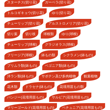
スターチス(切り花)
ガーベラ(切り花)
トルコギキョウ(切り花)
ゆり(切り花)
チューリップ(切り花)
アルストロメリア(切り花)
切り葉
切り枝
球根類
ゆり(球根)
チューリップ(球根)
グラジオラス(球根)
フリージア(球根)
鉢もの類
シクラメン(鉢もの)
プリムラ類(鉢もの)
ベゴニア類(鉢もの)
洋ラン類(鉢もの)
サボテン及び多肉植物
観葉植物
花木類
ドラセナ(鉢もの)
花壇用苗もの類
パンジー(花壇用苗もの)
サルビア(花壇用苗もの)
マリーゴールド(花壇用苗もの)
ペチュニア(花壇用苗もの)