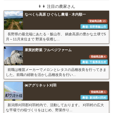
👨👩 注目の農家さん
なべくら高原 ひぐらし農場・木内順一
登録商品数:15
農場: 長野県飯山市
長野県の最北端にあたる・飯山市、 鍋倉高原の豊かな土壌で5
月～11月末位まで 野菜を収穫し...
果実的野菜 フルベジファーム
登録商品数:6
農場: 千葉県長生村
前職は種苗メーカーでメロンとレタスの品種改良を行ってきま
した。前職の経験を活かし品種改良を行い...
㈱アグリネット刈羽
登録商品数:1
農場: 新潟県刈羽村
新潟県刈羽郡刈羽村内で、活動しております。 刈羽村の広大
な平場での稲づくりをはじめ、野菜作り...