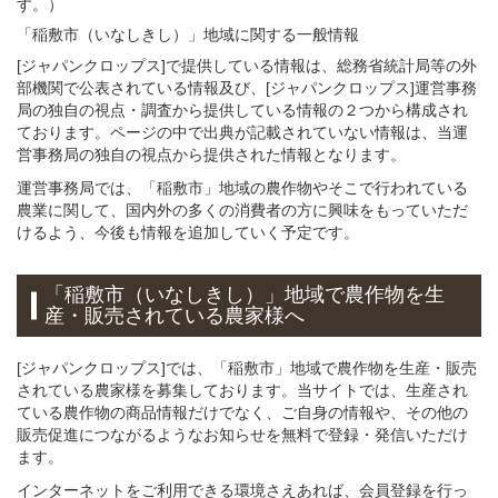
す。）
「稲敷市（いなしきし）」
地域
に関する
一般
情報
[ジャパンクロップス]で提供している情報は、総務省統計局等の外
部機関で公表されている情報及び、[ジャパンクロップス]運営事務
局の独自の視点・調査から提供している情報の２つから構成され
ております。ページの中で出典が記載されていない情報は、当運
営事務局の独自の視点から提供された情報となります。
運営事務局では、「稲敷市」地域の農作物やそこで行われている
農業に関して、国内外の多くの消費者の方に興味をもっていただ
けるよう、今後も情報を追加していく予定です。
「稲敷市（いなしきし）」
地域
で
農作物を
生
産・販売されている
農家様へ
[ジャパンクロップス]では、「稲敷市」地域で農作物を生産・販売
されている農家様を募集しております。当サイトでは、生産され
ている農作物の商品情報だけでなく、ご自身の情報や、その他の
販売促進につながるようなお知らせを無料で登録・発信いただけ
ます。
インターネットをご利用できる環境さえあれば、会員登録を行っ