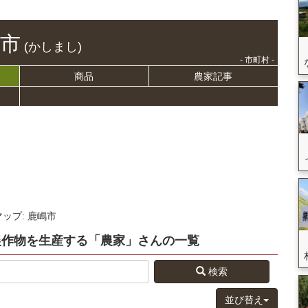
市
(かしまし)
- 市町村 -
商品
農家記事
マップ: 鹿嶋市
農作物を生産する
「農家」さん
の
一覧
検索
並び替え