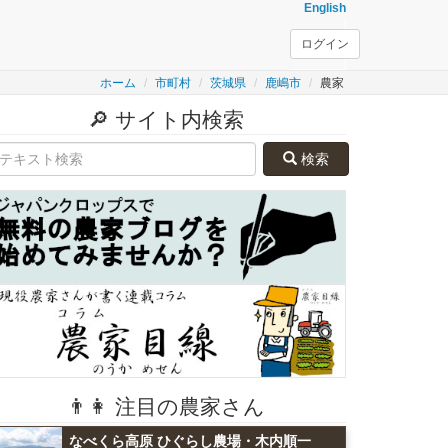
English
ログイン
ホーム
市町村
茨城県
鹿嶋市
農家
🔎 サイト内検索
検索
👨👩 注目の農家さん
なべくら高原 ひぐらし農場・木内順一