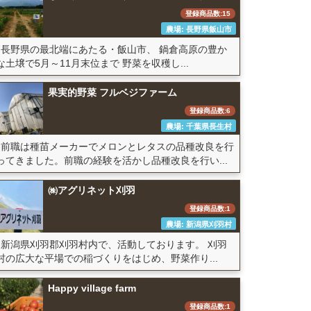
登録商品数:15
農場: 長野県飯山市
長野県の最北端にあたる・飯山市、 鍋倉高原の豊か
な土壌で5月～11月末位まで 野菜を収穫し...
果実的野菜 フルベジファーム
登録商品数:6
農場: 千葉県長生村
前職は種苗メーカーでメロンとレタスの品種改良を行
ってきました。前職の経験を活かし品種改良を行い...
㈱アグリネット刈羽
登録商品数:1
農場: 新潟県刈羽村
新潟県刈羽郡刈羽村内で、活動しております。 刈羽
村の広大な平場での稲づくりをはじめ、野菜作り...
Happy village farm
登録商品数:1