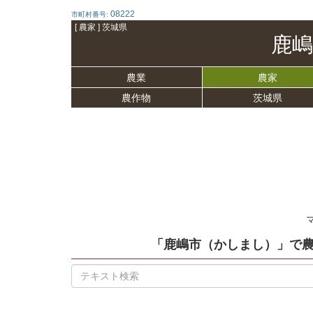
08222
市町村番号:
[ 農家 ] 茨城県
鹿嶋
農業
農家
農作物
茨城県
「鹿嶋市（かしまし）」
で