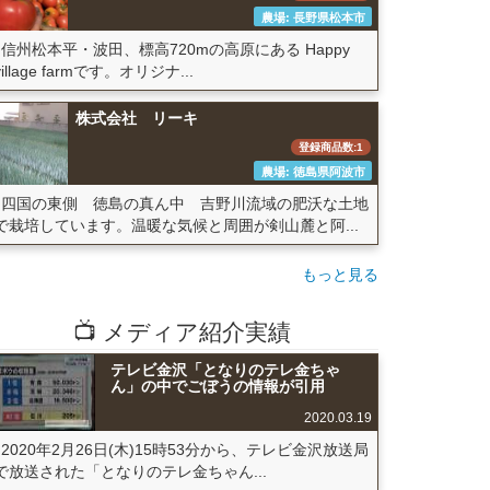
農場: 長野県松本市
信州松本平・波田、標高720mの高原にある Happy
village farmです。オリジナ...
株式会社 リーキ
登録商品数:1
農場: 徳島県阿波市
四国の東側 徳島の真ん中 吉野川流域の肥沃な土地
で栽培しています。温暖な気候と周囲が剣山麓と阿...
もっと見る
📺 メディア紹介実績
テレビ金沢「となりのテレ金ちゃ
ん」の中でごぼうの情報が引用
2020.03.19
2020年2月26日(木)15時53分から、テレビ金沢放送局
で放送された「となりのテレ金ちゃん...