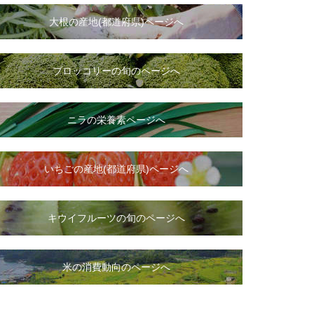
大根
の
産地(都道府県)ページへ
ブロッコリーの旬のページへ
ニラ
の
栄養素ページへ
いちご
の
産地(都道府県)ページへ
キウイフルーツの旬のページへ
米の消費動向のページへ