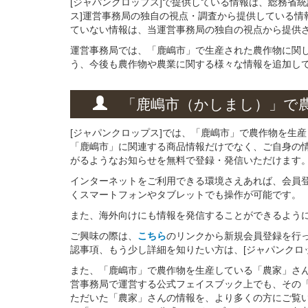
[ジャパンクロップス]で提供している情報は、総務省
ス]運営事務局の独自の視点・調査から提供している情
ていない情報は、当運営事務局の独自の視点から提供
運営事務局では、「鹿嶋市」で生産された農作物に関
う、今後も農作物や農業に関する様々な情報を追加し
「鹿嶋市（かしまし）」
で
[ジャパンクロップス]では、「鹿嶋市」で農作物を生
「鹿嶋市」に関連する商品情報だけでなく、ご自身の
がるようなお知らせを無料で登録・発信いただけます
インターネットをご利用できる環境さえあれば、会員
くスマートフォンやタブレットでも操作が可能です。
また、海外向けにも情報を発信することができるよう
ご興味の際は、
こちら
のリンクから新規会員登録を行
認事項、もう少し詳細を知りたい方は、[ジャパンクロ
また、「鹿嶋市」で農作物を生産している「農家」さんと
営事務局で運営する公式フェイスブック上でも、その
ただいた「農家」さんの情報を、より多くの方にご覧