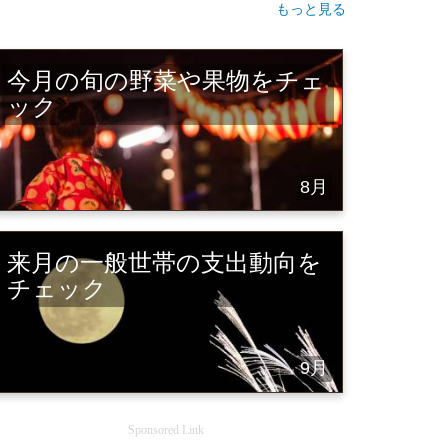
もっと見る
今月の旬の野菜や果物をチェ
ック
8月
来月の一般世帯の支出動向を
チェック
9月
Sponsored Link