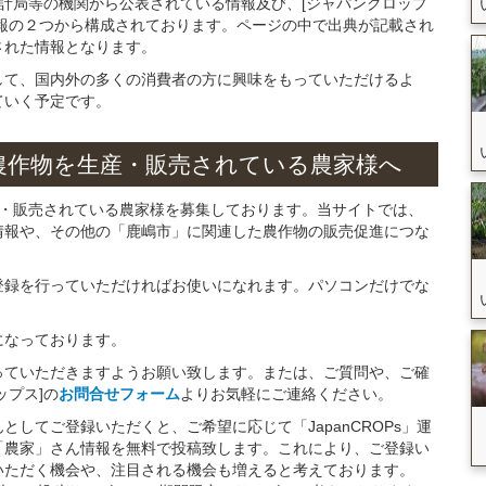
統計局等の機関から公表されている情報及び、[ジャパンクロップ
報の２つから構成されております。ページの中で出典が記載され
された情報となります。
して、国内外の多くの消費者の方に興味をもっていただけるよ
ていく予定です。
農作物を
生産・販売されている
農家様へ
産・販売されている農家様を募集しております。当サイトでは、
情報や、その他の「鹿嶋市」に関連した農作物の販売促進につな
。
登録を行っていただければお使いになれます。パソコンだけでな
になっております。
っていただきますようお願い致します。または、ご質問や、ご確
ップス]の
お問合せフォーム
よりお気軽にご連絡ください。
してご登録いただくと、ご希望に応じて「JapanCROPs」運
「農家」さん情報を無料で投稿致します。これにより、ご登録い
いただく機会や、注目される機会も増えると考えております。