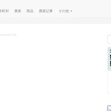
市町村
農家
商品
農家記事
その他
ponsored Link