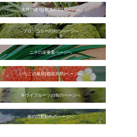
大根
の
産地(都道府県)ページへ
ブロッコリーの旬のページへ
ニラ
の
栄養素ページへ
いちご
の
産地(都道府県)ページへ
キウイフルーツの旬のページへ
米の消費動向のページへ