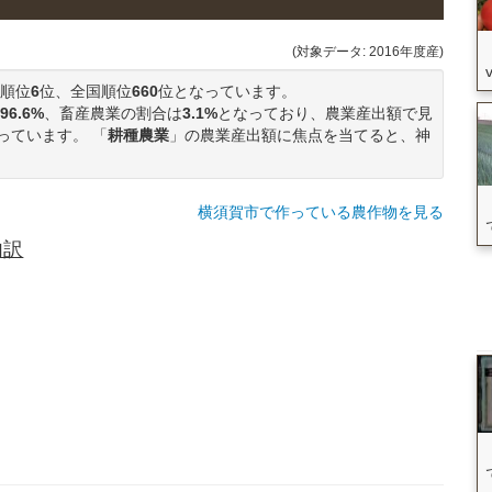
(対象データ: 2016年度産)
順位
6
位、全国順位
660
位となっています。
96.6%
、畜産農業の割合は
3.1%
となっており、農業産出額で見
っています。 「
耕種農業
」の農業産出額に焦点を当てると、神
。
横須賀市で作っている農作物を見る
内訳