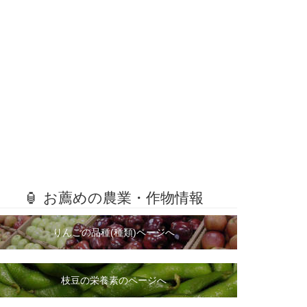
🏮 お薦めの農業・作物情報
りんごの品種(種類)ページへ
枝豆の栄養素のページへ