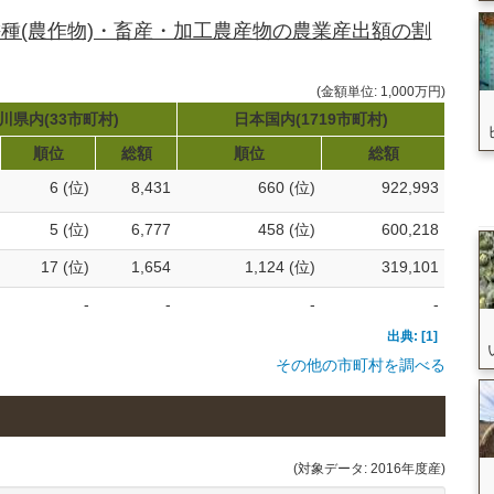
種(農作物)・畜産・加工農産物の農業産出額の割
(金額単位: 1,000万円)
川県内(33市町村)
日本国内(1719市町村)
順位
総額
順位
総額
6 (位)
8,431
660 (位)
922,993
5 (位)
6,777
458 (位)
600,218
17 (位)
1,654
1,124 (位)
319,101
-
-
-
-
出典: [1]
その他の市町村を調べる
(対象データ: 2016年度産)