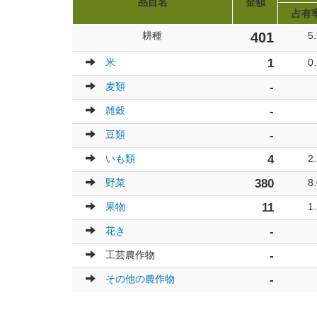
品目名
金額
占有
耕種
401
5
米
1
0
麦類
-
雑穀
-
豆類
-
いも類
4
2
野菜
380
8
果物
11
1
花き
-
工芸農作物
-
その他の農作物
-