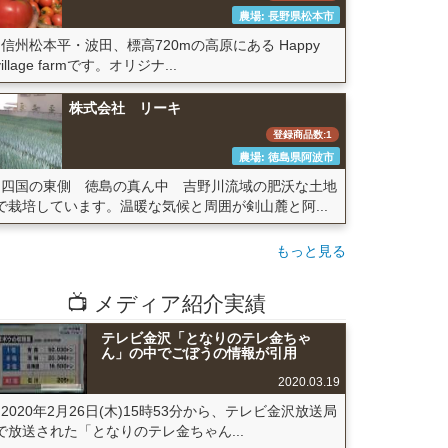
農場: 長野県松本市
信州松本平・波田、標高720mの高原にある Happy
village farmです。オリジナ...
株式会社 リーキ
登録商品数:1
農場: 徳島県阿波市
四国の東側 徳島の真ん中 吉野川流域の肥沃な土地
で栽培しています。温暖な気候と周囲が剣山麓と阿...
もっと見る
📺 メディア紹介実績
テレビ金沢「となりのテレ金ちゃ
ん」の中でごぼうの情報が引用
2020.03.19
2020年2月26日(木)15時53分から、テレビ金沢放送局
で放送された「となりのテレ金ちゃん...