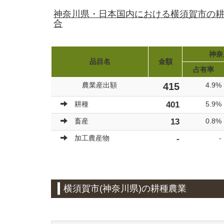
神奈川県・日本国内における横須賀市の耕
合
神奈
品目名
金額
占有率
農業産出額
415
4.9%
耕種
401
5.9%
畜産
13
0.8%
加工農産物
-
-
横須賀市(神奈川県)の耕種農業