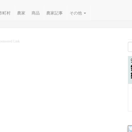
市町村
農家
商品
農家記事
その他
ponsored Link