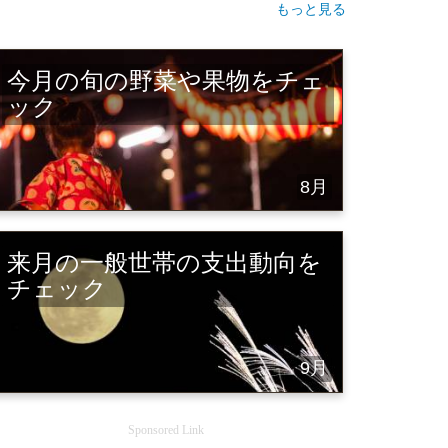
もっと見る
今月の旬の野菜や果物をチェ
ック
8月
来月の一般世帯の支出動向を
チェック
9月
Sponsored Link