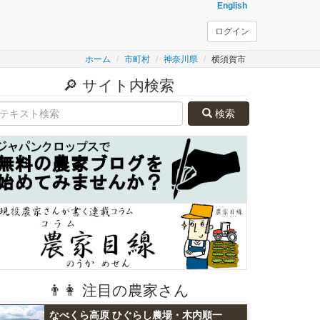
English
ログイン
ホーム
市町村
神奈川県
横須賀市
🔎 サイト内検索
検索
👨👩 注目の農家さん
なべくら高原 ひぐらし農場・木内順一