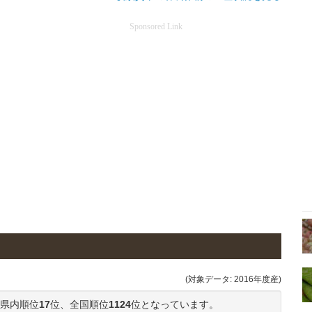
Sponsored Link
(対象データ: 2016年度産)
県内順位
17
位、全国順位
1124
位となっています。