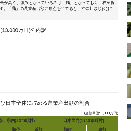
合が高く、強みとなっているのは「
鶏
」となっており、横須賀
す。「
鶏
」の農業産出額に焦点を当てると、神奈川県順位は
7
3,000万円)の内訳
及び日本全体に占める農業産出額の割合
(金額単位: 1,000万円)
奈川県内(33市町村)
日本国内(1719市町村)
順位
総額
順位
総額