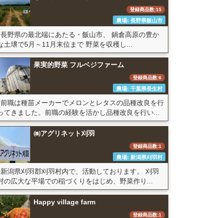
登録商品数:15
農場: 長野県飯山市
長野県の最北端にあたる・飯山市、 鍋倉高原の豊か
な土壌で5月～11月末位まで 野菜を収穫し...
果実的野菜 フルベジファーム
登録商品数:6
農場: 千葉県長生村
前職は種苗メーカーでメロンとレタスの品種改良を行
ってきました。前職の経験を活かし品種改良を行い...
㈱アグリネット刈羽
登録商品数:1
農場: 新潟県刈羽村
新潟県刈羽郡刈羽村内で、活動しております。 刈羽
村の広大な平場での稲づくりをはじめ、野菜作り...
Happy village farm
登録商品数:1