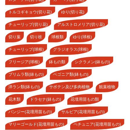
トルコギキョウ(切り花)
ゆり(切り花)
チューリップ(切り花)
アルストロメリア(切り花)
切り葉
切り枝
球根類
ゆり(球根)
チューリップ(球根)
グラジオラス(球根)
フリージア(球根)
鉢もの類
シクラメン(鉢もの)
プリムラ類(鉢もの)
ベゴニア類(鉢もの)
洋ラン類(鉢もの)
サボテン及び多肉植物
観葉植物
花木類
ドラセナ(鉢もの)
花壇用苗もの類
パンジー(花壇用苗もの)
サルビア(花壇用苗もの)
マリーゴールド(花壇用苗もの)
ペチュニア(花壇用苗もの)