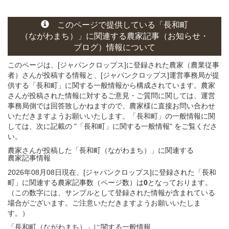
このページ
で
提供している
「長和町
（ながわまち）」
に関連する
農家記事（お知らせ・
ブログ）
情報について
このページは、[ジャパンクロップス]に登録された農家（農業従事
者）さんが投稿する情報と、[ジャパンクロップス]運営事務局が提
供する「長和町」に関する一般情報から構成されています。農家
さんが投稿された情報に対するご意見・ご質問に関しては、運営
事務局側では回答致しかねますので、農家様に直接お問い合わせ
いただきますようお願いいたします。「長和町」の一般情報に関
しては、次に記載の "「長和町」に関する一般情報" をご覧くださ
い。
農家さんが投稿した「長和町（ながわまち）」
に関連する
農家記事
情報
2026年08月08日現在、[ジャパンクロップス]に登録された「長和
町」に関連する農家記事数（ページ数）は
0
となっております。
（この数字には、サンプルとして登録された情報が含まれている
場合がございます。ご注意いただきますようお願いいたしま
す。）
「長和町（ながわまち）」
に関する
一般
情報