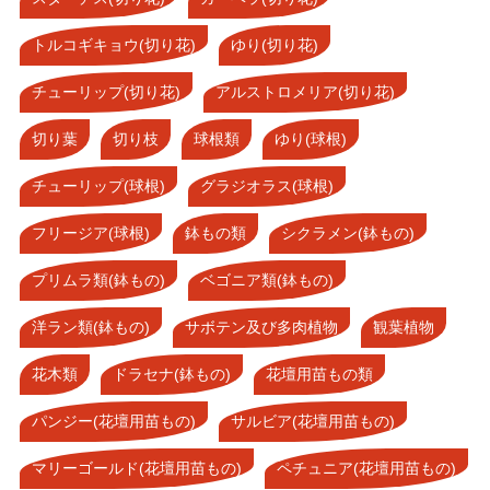
トルコギキョウ(切り花)
ゆり(切り花)
チューリップ(切り花)
アルストロメリア(切り花)
切り葉
切り枝
球根類
ゆり(球根)
チューリップ(球根)
グラジオラス(球根)
フリージア(球根)
鉢もの類
シクラメン(鉢もの)
プリムラ類(鉢もの)
ベゴニア類(鉢もの)
洋ラン類(鉢もの)
サボテン及び多肉植物
観葉植物
花木類
ドラセナ(鉢もの)
花壇用苗もの類
パンジー(花壇用苗もの)
サルビア(花壇用苗もの)
マリーゴールド(花壇用苗もの)
ペチュニア(花壇用苗もの)