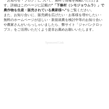
「お知らせ・ブログ」について、無料で情報を掲載いただけま
す。詳細はこのページに記載の
"「下條村（シモジョウムラ）」
で
農作物を
生産・販売されている
農家様へ"
をご覧ください。
また、お知り合いに、販売網を広げたい・お客様を増やしたい・
無料のホームページがほしい・新規就農を検討中等のお知り合い
や農家さんがいらっしゃいましたら、弊サイト「ジャパンクロッ
プス」をご活用いただくよう是非お薦めお願いいたします。
Sponsored Link