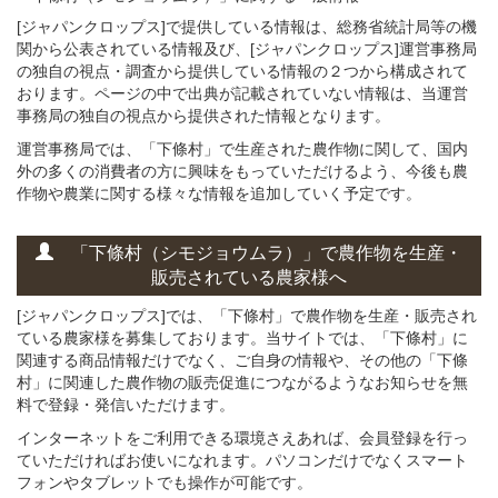
[ジャパンクロップス]で提供している情報は、総務省統計局等の機
関から公表されている情報及び、[ジャパンクロップス]運営事務局
の独自の視点・調査から提供している情報の２つから構成されて
おります。ページの中で出典が記載されていない情報は、当運営
事務局の独自の視点から提供された情報となります。
運営事務局では、「下條村」で生産された農作物に関して、国内
外の多くの消費者の方に興味をもっていただけるよう、今後も農
作物や農業に関する様々な情報を追加していく予定です。
「下條村（シモジョウムラ）」
で
農作物を
生産・
販売されている
農家様へ
[ジャパンクロップス]では、「下條村」で農作物を生産・販売され
ている農家様を募集しております。当サイトでは、「下條村」に
関連する商品情報だけでなく、ご自身の情報や、その他の「下條
村」に関連した農作物の販売促進につながるようなお知らせを無
料で登録・発信いただけます。
インターネットをご利用できる環境さえあれば、会員登録を行っ
ていただければお使いになれます。パソコンだけでなくスマート
フォンやタブレットでも操作が可能です。