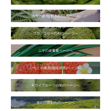
大根
の
産地(都道府県)ページへ
ブロッコリーの旬のページへ
ニラ
の
栄養素ページへ
いちご
の
産地(都道府県)ページへ
キウイフルーツの旬のページへ
米の消費動向のページへ