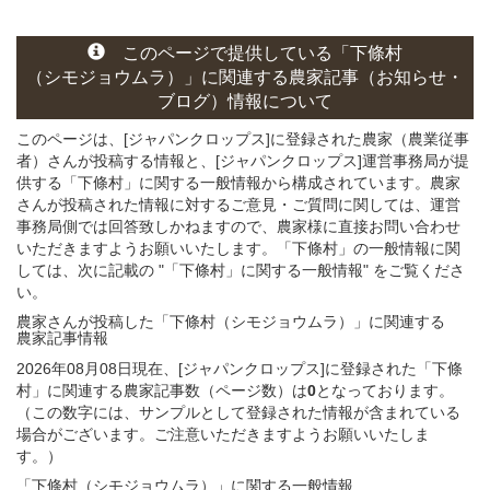
このページ
で
提供している
「下條村
（シモジョウムラ）」
に関連する
農家記事（お知らせ・
ブログ）
情報について
このページは、[ジャパンクロップス]に登録された農家（農業従事
者）さんが投稿する情報と、[ジャパンクロップス]運営事務局が提
供する「下條村」に関する一般情報から構成されています。農家
さんが投稿された情報に対するご意見・ご質問に関しては、運営
事務局側では回答致しかねますので、農家様に直接お問い合わせ
いただきますようお願いいたします。「下條村」の一般情報に関
しては、次に記載の "「下條村」に関する一般情報" をご覧くださ
い。
農家さんが投稿した「下條村（シモジョウムラ）」
に関連する
農家記事
情報
2026年08月08日現在、[ジャパンクロップス]に登録された「下條
村」に関連する農家記事数（ページ数）は
0
となっております。
（この数字には、サンプルとして登録された情報が含まれている
場合がございます。ご注意いただきますようお願いいたしま
す。）
「下條村（シモジョウムラ）」
に関する
一般
情報