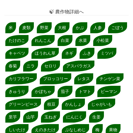
🍃 農作物詳細へ
米
麦類
野菜
大根
かぶ
人参
ごぼう
たけのこ
れんこん
白菜
水菜
小松菜
キャベツ
ほうれん草
ネギ
ふき
ミツバ
春菊
ニラ
セロリ
アスパラガス
カリフラワー
ブロッコリー
レタス
チンゲン菜
きゅうり
かぼちゃ
茄子
トマト
ピーマン
グリーンピース
枝豆
かんしょ
じゃがいも
里芋
山芋
玉ねぎ
にんにく
生姜
しいたけ
えのきたけ
ぶなしめじ
梅
果物