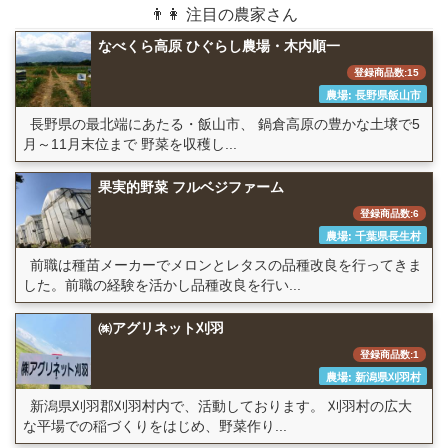
👨👩 注目の農家さん
なべくら高原 ひぐらし農場・木内順一
登録商品数:15
農場: 長野県飯山市
長野県の最北端にあたる・飯山市、 鍋倉高原の豊かな土壌で5
月～11月末位まで 野菜を収穫し...
果実的野菜 フルベジファーム
登録商品数:6
農場: 千葉県長生村
前職は種苗メーカーでメロンとレタスの品種改良を行ってきま
した。前職の経験を活かし品種改良を行い...
㈱アグリネット刈羽
登録商品数:1
農場: 新潟県刈羽村
新潟県刈羽郡刈羽村内で、活動しております。 刈羽村の広大
な平場での稲づくりをはじめ、野菜作り...