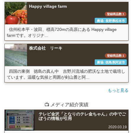
Happy village farm
登録商品数:1
農場: 長野県松本市
信州松本平・波田、標高720mの高原にある Happy village
farmです。オリジナ...
株式会社 リーキ
登録商品数:1
農場: 徳島県阿波市
四国の東側 徳島の真ん中 吉野川流域の肥沃な土地で栽培し
ています。温暖な気候と周囲が剣山麓と阿...
もっと見る
📺 メディア紹介実績
テレビ金沢「となりのテレ金ちゃん」の中でご
ぼうの情報が引用
2020.03.19