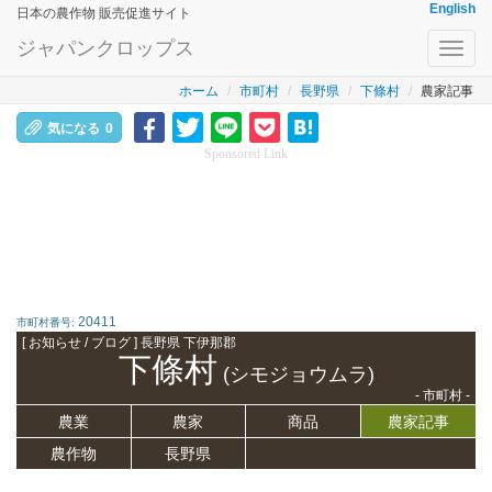
English
日本の農作物 販売促進サイト
ジャパンクロップス
Toggl
navig
ホーム
市町村
長野県
下條村
農家記事
気になる
0
Sponsored Link
20411
市町村番号:
[ お知らせ / ブログ ] 長野県 下伊那郡
下條村
(シモジョウムラ)
- 市町村 -
農業
農家
商品
農家記事
農作物
長野県