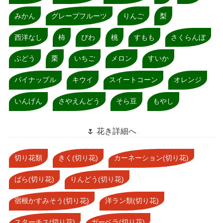
みかん
グレープフルーツ
りんご
梨
西洋なし
柿
びわ
桃
すもも
さくらんぼ
ぶどう
栗
いちご
メロン
すいか
パイナップル
キウイ
スイートコーン
オレンジ
いんげん
さやえんどう
そら豆
もやし
🌷 花き詳細へ
切り花類
きく(切り花)
カーネーション(切り花)
ばら(切り花)
りんどう(切り花)
宿根かすみそう(切り花)
洋ラン類(切り花)
スターチス(切り花)
ガーベラ(切り花)