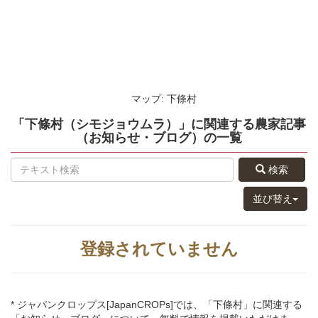
マップ: 下條村
「下條村（シモジョウムラ）」
に関連する
農家記事
（お知らせ・ブログ）
の
一覧
検索
並び替え
登録されていません
* ジャパンクロップス[JapanCROPs]では、「下條村」に関連する