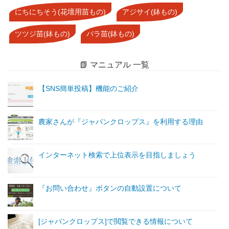
にちにちそう(花壇用苗もの)
アジサイ(鉢もの)
ツツジ苗(鉢もの)
バラ苗(鉢もの)
📗 マニュアル 一覧
【SNS簡単投稿】機能のご紹介
農家さんが『ジャパンクロップス』を利用する理由
インターネット検索で上位表示を目指しましょう
『お問い合わせ』ボタンの自動設置について
[ジャパンクロップス]で閲覧できる情報について