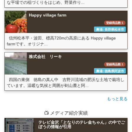
な平場での稲づくりをはじめ、野菜作り...
Happy village farm
登録商品数:1
農場: 長野県松本市
信州松本平・波田、標高720mの高原にある Happy village
farmです。オリジナ...
株式会社 リーキ
登録商品数:1
農場: 徳島県阿波市
四国の東側 徳島の真ん中 吉野川流域の肥沃な土地で栽培し
ています。温暖な気候と周囲が剣山麓と阿...
もっと見る
📺 メディア紹介実績
テレビ金沢「となりのテレ金ちゃん」の中でご
ぼうの情報が引用