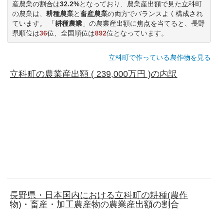
産農業の割合は
32.2%
となっており、農業産出額で見た立科町
の農業は、
耕種農業
と
畜産農業
の両方でバランスよく構成され
ています。 「
耕種農業
」の農業産出額に焦点を当てると、長野
県順位は
36
位、全国順位は
892
位となっています。
立科町で作っている農作物を見る
立科町の農業産出額 ( 239,000万円 )の内訳
長野県・日本国内における立科町の耕種(農作
物)・畜産・加工農産物の農業産出額の割合