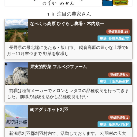
👨👩 注目の農家さん
なべくら高原 ひぐらし農場・木内順一
登録商品数:15
農場: 長野県飯山市
長野県の最北端にあたる・飯山市、 鍋倉高原の豊かな土壌で5
月～11月末位まで 野菜を収穫し...
果実的野菜 フルベジファーム
登録商品数:6
農場: 千葉県長生村
前職は種苗メーカーでメロンとレタスの品種改良を行ってきま
した。前職の経験を活かし品種改良を行い...
㈱アグリネット刈羽
登録商品数:1
農場: 新潟県刈羽村
新潟県刈羽郡刈羽村内で、活動しております。 刈羽村の広大