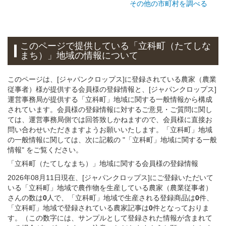
その他の市町村を調べる
このページで提供している
「立科町（たてしな
まち）」
地域
の情報について
このページは、[ジャパンクロップス]に登録されている農家（農業
従事者）様が提供する会員様の登録情報と、[ジャパンクロップス]
運営事務局が提供する「立科町」地域に関する一般情報から構成
されています。会員様の登録情報に対するご意見・ご質問に関し
ては、運営事務局側では回答致しかねますので、会員様に直接お
問い合わせいただきますようお願いいたします。「立科町」地域
の一般情報に関しては、次に記載の "「立科町」地域に関する一般
情報" をご覧ください。
「立科町（たてしなまち）」
地域
に関する
会員様
の
登録
情報
2026年08月11日現在、[ジャパンクロップス]にご登録いただいて
いる「立科町」地域で農作物を生産している農家（農業従事者）
さんの数は
0
人で、「立科町」地域で生産される登録商品は
0
件、
「立科町」地域で登録されている農家記事は
0
件となっておりま
す。（この数字には、サンプルとして登録された情報が含まれて