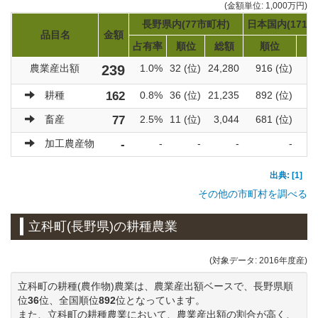
(金額単位: 1,000万円)
長野県内(77市町村)
日本国内(1719
品目名
金額
占有率
順位
総額
順位
農業産出額
239
1.0%
32 (位)
24,280
916 (位)
9
耕種
162
0.8%
36 (位)
21,235
892 (位)
6
畜産
77
2.5%
11 (位)
3,044
681 (位)
3
加工農産物
-
-
-
-
-
出典: [1]
その他の市町村を調べる
立科町(長野県)の耕種農業
(対象データ: 2016年度産)
立科町の耕種(農作物)農業は、農業産出額ベースで、長野県順
位
36
位、全国順位
892
位となっています。
また、立科町の耕種農業において、農業産出額の割合が高く、