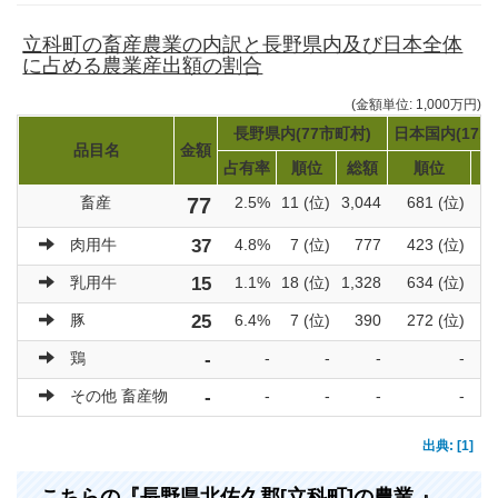
立科町の畜産農業の内訳と長野県内及び日本全体
に占める農業産出額の割合
(金額単位: 1,000万円)
長野県内(77市町村)
日本国内(171
品目名
金額
占有率
順位
総額
順位
畜産
77
2.5%
11 (位)
3,044
681 (位)
肉用牛
37
4.8%
7 (位)
777
423 (位)
乳用牛
15
1.1%
18 (位)
1,328
634 (位)
豚
25
6.4%
7 (位)
390
272 (位)
鶏
-
-
-
-
-
その他 畜産物
-
-
-
-
-
出典: [1]
こちらの『長野県北佐久郡[立科町]の農業 』