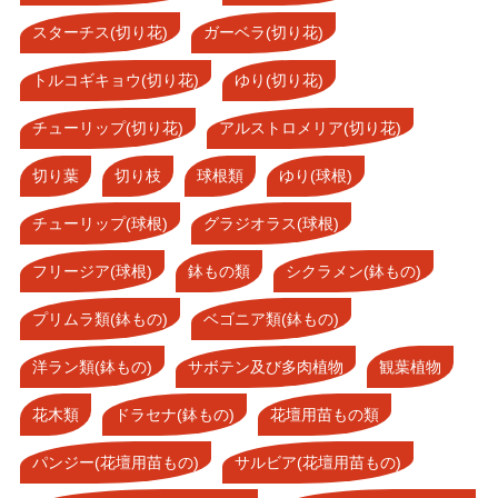
スターチス(切り花)
ガーベラ(切り花)
トルコギキョウ(切り花)
ゆり(切り花)
チューリップ(切り花)
アルストロメリア(切り花)
切り葉
切り枝
球根類
ゆり(球根)
チューリップ(球根)
グラジオラス(球根)
フリージア(球根)
鉢もの類
シクラメン(鉢もの)
プリムラ類(鉢もの)
ベゴニア類(鉢もの)
洋ラン類(鉢もの)
サボテン及び多肉植物
観葉植物
花木類
ドラセナ(鉢もの)
花壇用苗もの類
パンジー(花壇用苗もの)
サルビア(花壇用苗もの)