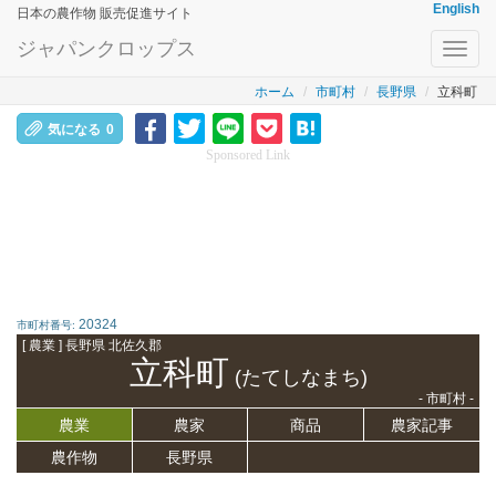
English
日本の農作物 販売促進サイト
ジャパンクロップス
Toggl
navig
ホーム
市町村
長野県
立科町
気になる
0
Sponsored Link
20324
市町村番号:
[ 農業 ] 長野県 北佐久郡
立科町
(たてしなまち)
- 市町村 -
農業
農家
商品
農家記事
農作物
長野県