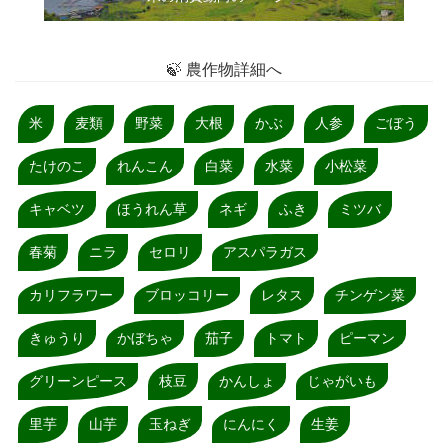
🍃 農作物詳細へ
米
麦類
野菜
大根
かぶ
人参
ごぼう
たけのこ
れんこん
白菜
水菜
小松菜
キャベツ
ほうれん草
ネギ
ふき
ミツバ
春菊
ニラ
セロリ
アスパラガス
カリフラワー
ブロッコリー
レタス
チンゲン菜
きゅうり
かぼちゃ
茄子
トマト
ピーマン
グリーンピース
枝豆
かんしょ
じゃがいも
里芋
山芋
玉ねぎ
にんにく
生姜