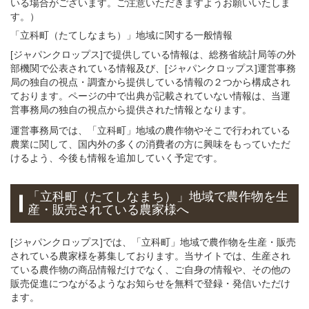
いる場合がございます。ご注意いただきますようお願いいたしま
す。）
「立科町（たてしなまち）」
地域
に関する
一般
情報
[ジャパンクロップス]で提供している情報は、総務省統計局等の外
部機関で公表されている情報及び、[ジャパンクロップス]運営事務
局の独自の視点・調査から提供している情報の２つから構成され
ております。ページの中で出典が記載されていない情報は、当運
営事務局の独自の視点から提供された情報となります。
運営事務局では、「立科町」地域の農作物やそこで行われている
農業に関して、国内外の多くの消費者の方に興味をもっていただ
けるよう、今後も情報を追加していく予定です。
「立科町（たてしなまち）」
地域
で
農作物を
生
産・販売されている
農家様へ
[ジャパンクロップス]では、「立科町」地域で農作物を生産・販売
されている農家様を募集しております。当サイトでは、生産され
ている農作物の商品情報だけでなく、ご自身の情報や、その他の
販売促進につながるようなお知らせを無料で登録・発信いただけ
ます。