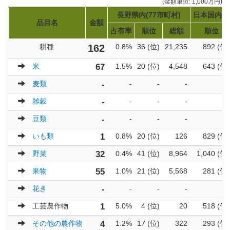
(金額単位: 1,000万円)
長野県内(77市町村)
日本国内(1
品目名
金額
占有率
順位
総額
順位
耕種
162
0.8%
36 (位)
21,235
892 (位)
米
67
1.5%
20 (位)
4,548
643 (位)
麦類
-
-
-
-
-
雑穀
-
-
-
-
-
豆類
-
-
-
-
-
いも類
1
0.8%
20 (位)
126
829 (位)
野菜
32
0.4%
41 (位)
8,964
1,040 (位)
果物
55
1.0%
21 (位)
5,568
281 (位)
花き
-
-
-
-
-
工芸農作物
1
5.0%
4 (位)
20
518 (位)
その他の農作物
4
1.2%
17 (位)
322
293 (位)