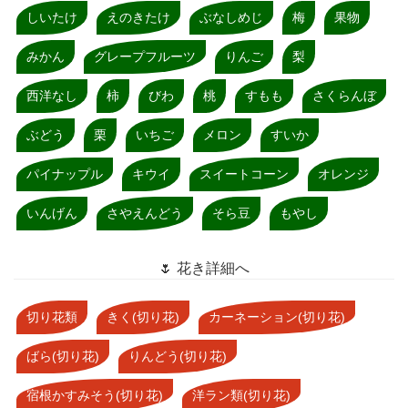
しいたけ
えのきたけ
ぶなしめじ
梅
果物
みかん
グレープフルーツ
りんご
梨
西洋なし
柿
びわ
桃
すもも
さくらんぼ
ぶどう
栗
いちご
メロン
すいか
パイナップル
キウイ
スイートコーン
オレンジ
いんげん
さやえんどう
そら豆
もやし
🌷 花き詳細へ
切り花類
きく(切り花)
カーネーション(切り花)
ばら(切り花)
りんどう(切り花)
宿根かすみそう(切り花)
洋ラン類(切り花)