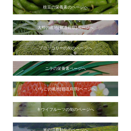
枝豆の栄養素のページへ
大根
の
産地(都道府県)ページへ
ブロッコリーの旬のページへ
ニラ
の
栄養素ページへ
いちご
の
産地(都道府県)ページへ
キウイフルーツの旬のページへ
米の消費動向のページへ