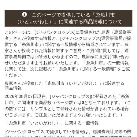
このページ
で
提供している
「糸魚川市
（いといがわし）」
に関連する
商品
情報について
このページは、[ジャパンクロップス]に登録された農家（農業従事
者）さんが投稿する情報と、[ジャパンクロップス]運営事務局が提
供する「糸魚川市」に関する一般情報から構成されています。農
家さんが投稿された情報に対するご意見・ご質問に関しては、運
営事務局側では回答致しかねますので、農家様に直接お問い合わ
せいただきますようお願いいたします。「糸魚川市」の一般情報
に関しては、次に記載の "「糸魚川市」に関する一般情報" をご覧
ください。
農家さんが投稿した「糸魚川市（いといがわし）」
に関連する
商品
情報
2026年08月07日現在、[ジャパンクロップス]に登録された「糸魚
川市」に関連する商品数（ページ数）は
0
となっております。（こ
の数字には、サンプルとして登録された情報が含まれている場合
がございます。ご注意いただきますようお願いいたします。）
「糸魚川市（いといがわし）」
に関する
一般
情報
[ジャパンクロップス]で提供している情報は、総務省統計局等の機