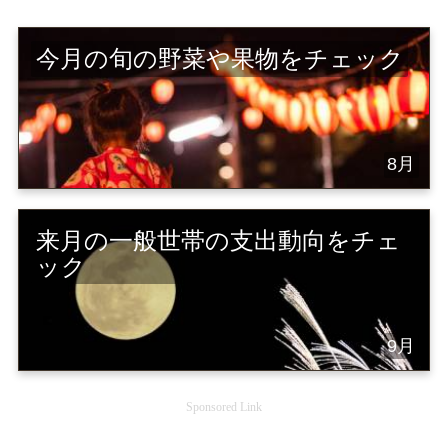
今月の旬の野菜や果物をチェック
8月
来月の一般世帯の支出動向をチェ
ック
9月
Sponsored Link