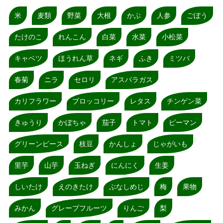
米
麦類
野菜
大根
かぶ
人参
ごぼう
たけのこ
れんこん
白菜
水菜
小松菜
キャベツ
ほうれん草
ネギ
ふき
ミツバ
春菊
ニラ
セロリ
アスパラガス
カリフラワー
ブロッコリー
レタス
チンゲン菜
きゅうり
かぼちゃ
茄子
トマト
ピーマン
グリーンピース
枝豆
かんしょ
じゃがいも
里芋
山芋
玉ねぎ
にんにく
生姜
しいたけ
えのきたけ
ぶなしめじ
梅
果物
みかん
グレープフルーツ
りんご
梨