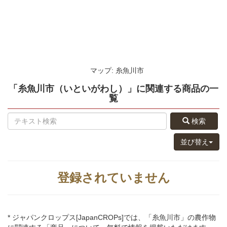
マップ: 糸魚川市
「糸魚川市（いといがわし）」
に関連する
商品
の
一
覧
検索
並び替え
登録されていません
* ジャパンクロップス[JapanCROPs]では、「糸魚川市」の農作物