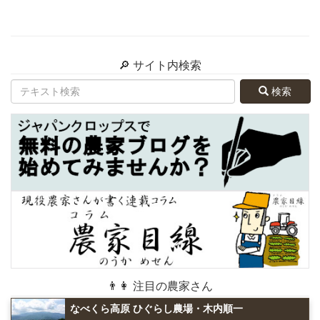
🔎 サイト内検索
検索
👨👩 注目の農家さん
なべくら高原 ひぐらし農場・木内順一