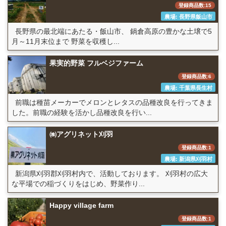
登録商品数:15
農場: 長野県飯山市
長野県の最北端にあたる・飯山市、 鍋倉高原の豊かな土壌で5
月～11月末位まで 野菜を収穫し...
果実的野菜 フルベジファーム
登録商品数:6
農場: 千葉県長生村
前職は種苗メーカーでメロンとレタスの品種改良を行ってきま
した。前職の経験を活かし品種改良を行い...
㈱アグリネット刈羽
登録商品数:1
農場: 新潟県刈羽村
新潟県刈羽郡刈羽村内で、活動しております。 刈羽村の広大
な平場での稲づくりをはじめ、野菜作り...
Happy village farm
登録商品数:1