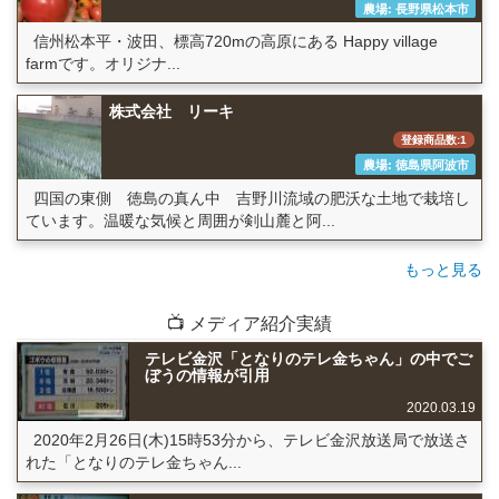
農場: 長野県松本市
信州松本平・波田、標高720mの高原にある Happy village
farmです。オリジナ...
株式会社 リーキ
登録商品数:1
農場: 徳島県阿波市
四国の東側 徳島の真ん中 吉野川流域の肥沃な土地で栽培し
ています。温暖な気候と周囲が剣山麓と阿...
もっと見る
📺 メディア紹介実績
テレビ金沢「となりのテレ金ちゃん」の中でご
ぼうの情報が引用
2020.03.19
2020年2月26日(木)15時53分から、テレビ金沢放送局で放送さ
れた「となりのテレ金ちゃん...