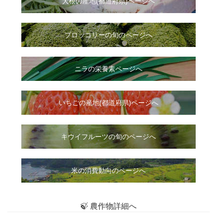
大根
の
産地(都道府県)ページへ
ブロッコリーの旬のページへ
ニラ
の
栄養素ページへ
いちご
の
産地(都道府県)ページへ
キウイフルーツの旬のページへ
米の消費動向のページへ
🍃 農作物詳細へ