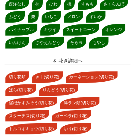
西洋なし
柿
びわ
桃
すもも
さくらんぼ
ぶどう
栗
いちご
メロン
すいか
パイナップル
キウイ
スイートコーン
オレンジ
いんげん
さやえんどう
そら豆
もやし
🌷 花き詳細へ
切り花類
きく(切り花)
カーネーション(切り花)
ばら(切り花)
りんどう(切り花)
宿根かすみそう(切り花)
洋ラン類(切り花)
スターチス(切り花)
ガーベラ(切り花)
トルコギキョウ(切り花)
ゆり(切り花)