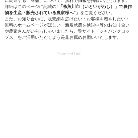
に関連する「商品」について、無料で情報を掲載いただけます。
詳細はこのページに記載の
"「糸魚川市（いといがわし）」
で
農作
物を
生産・販売されている
農家様へ"
」をご覧ください。
また、お知り合いに、販売網を広げたい・お客様を増やしたい・
無料のホームページがほしい・新規就農を検討中等のお知り合い
や農家さんがいらっしゃいましたら、弊サイト「ジャパンクロッ
プス」をご活用いただくよう是非お薦めお願いいたします。
Sponsored Link