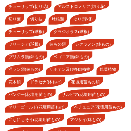
チューリップ(切り花)
アルストロメリア(切り花)
切り葉
切り枝
球根類
ゆり(球根)
チューリップ(球根)
グラジオラス(球根)
フリージア(球根)
鉢もの類
シクラメン(鉢もの)
プリムラ類(鉢もの)
ベゴニア類(鉢もの)
洋ラン類(鉢もの)
サボテン及び多肉植物
観葉植物
花木類
ドラセナ(鉢もの)
花壇用苗もの類
パンジー(花壇用苗もの)
サルビア(花壇用苗もの)
マリーゴールド(花壇用苗もの)
ペチュニア(花壇用苗もの)
にちにちそう(花壇用苗もの)
アジサイ(鉢もの)