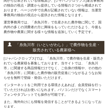
関から公表されている情報及び、[ジャパンクロップス]運営事務局
の独自の視点・調査から提供している情報の２つから構成されて
おります。ページの中で出典が記載されていない情報は、当運営
事務局の独自の視点から提供された情報となります。
運営事務局では、「糸魚川市」で生産された農作物に関して、国
内外の多くの消費者の方に興味をもっていただけるよう、今後も
農作物や農業に関する様々な情報を追加していく予定です。
「糸魚川市（いといがわし）」
で
農作物を
生産・
販売されている
農家様へ
[ジャパンクロップス]では、「糸魚川市」で農作物を生産・販売さ
れている農家様を募集しております。当サイトでは、「糸魚川
市」に関連する商品情報だけでなく、ご自身の情報や、その他の
「糸魚川市」に関連した農作物の販売促進につながるようなお知
らせを無料で登録・発信いただけます。
インターネットをご利用できる環境さえあれば、会員登録を行っ
ていただければお使いになれます。パソコンだけでなくスマート
フォンやタブレットでも操作が可能です。
また、海外向けにも情報を発信することができるようになってお
ります。