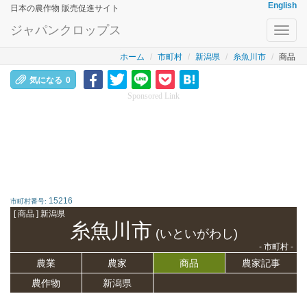
English
日本の農作物 販売促進サイト
ジャパンクロップス
Toggl
navig
ホーム
市町村
新潟県
糸魚川市
商品
気になる
0
Sponsored Link
15216
市町村番号:
[ 商品 ] 新潟県
糸魚川市
(いといがわし)
- 市町村 -
農業
農家
商品
農家記事
農作物
新潟県