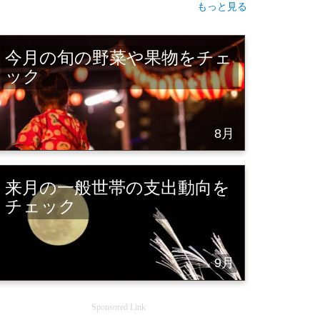
もっと見る
今月の旬の野菜や果物をチェ
ック
8月
来月の一般世帯の支出動向を
チェック
9月
Sponsored Link