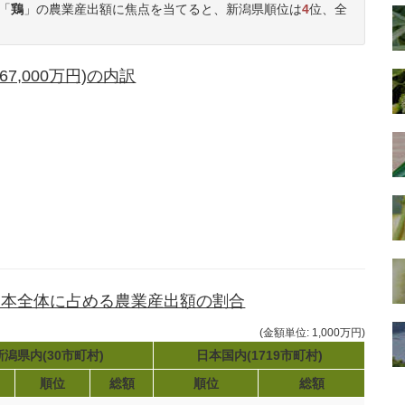
「
鶏
」の農業産出額に焦点を当てると、新潟県順位は
4
位、全
,000万円)の内訳
日本全体に占める農業産出額の割合
(金額単位: 1,000万円)
新潟県内(30市町村)
日本国内(1719市町村)
順位
総額
順位
総額