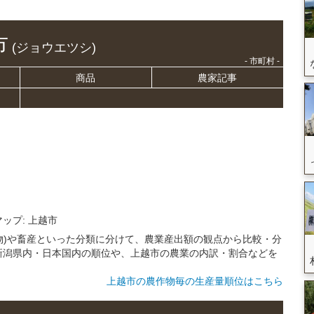
市
(ジョウエツシ)
- 市町村 -
商品
農家記事
マップ: 上越市
作物)や畜産といった分類に分けて、農業産出額の観点から比較・分
新潟県内・日本国内の順位や、上越市の農業の内訳・割合などを
上越市の農作物毎の生産量順位はこちら