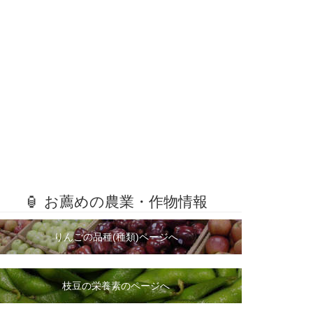
🏮 お薦めの農業・作物情報
りんごの品種(種類)ページへ
枝豆の栄養素のページへ