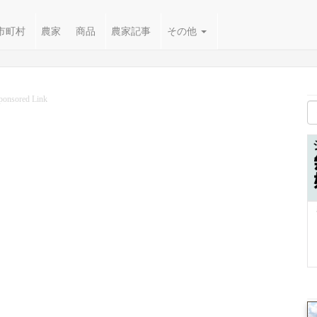
市町村
農家
商品
農家記事
その他
ponsored Link