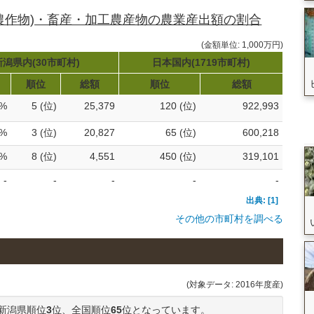
農作物)・畜産・加工農産物の農業産出額の割合
(金額単位: 1,000万円)
新潟県内(30市町村)
日本国内(1719市町村)
順位
総額
順位
総額
6%
5 (位)
25,379
120 (位)
922,993
2%
3 (位)
20,827
65 (位)
600,218
7%
8 (位)
4,551
450 (位)
319,101
-
-
-
-
-
出典: [1]
その他の市町村を調べる
(対象データ: 2016年度産)
新潟県順位
3
位、全国順位
65
位となっています。