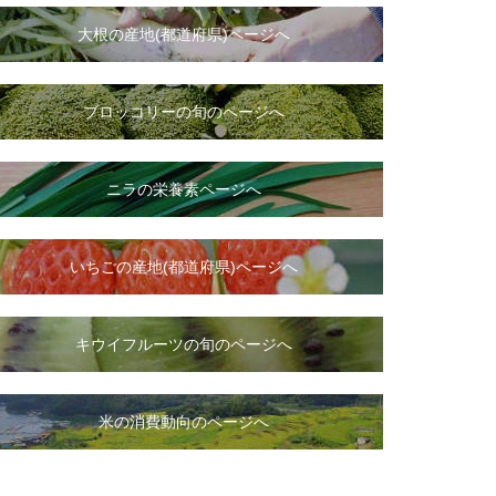
大根
の
産地(都道府県)ページへ
ブロッコリーの旬のページへ
ニラ
の
栄養素ページへ
いちご
の
産地(都道府県)ページへ
キウイフルーツの旬のページへ
米の消費動向のページへ