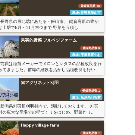
登録商品数:15
農場: 長野県飯山市
長野県の最北端にあたる・飯山市、 鍋倉高原の豊か
な土壌で5月～11月末位まで 野菜を収穫し...
果実的野菜 フルベジファーム
登録商品数:6
農場: 千葉県長生村
前職は種苗メーカーでメロンとレタスの品種改良を行
ってきました。前職の経験を活かし品種改良を行い...
㈱アグリネット刈羽
登録商品数:1
農場: 新潟県刈羽村
新潟県刈羽郡刈羽村内で、活動しております。 刈羽
村の広大な平場での稲づくりをはじめ、野菜作り...
Happy village farm
登録商品数:1