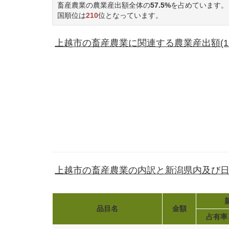
畜産農業の農業産出額全体の
57.5%
を占めています。
国順位は
210
位となっています。
上越市の畜産農業に関連する農業産出額(167
上越市の畜産農業の内訳と新潟県内及び
品目名
金額
占有率