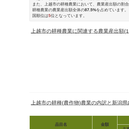
また、上越市の耕種農業において、農業産出額の割合
耕種農業の農業産出額全体の
87.5%
を占めています。
国順位は
5
位となっています。
上越市の耕種農業に関連する農業産出額(1,5
上越市の耕種(農作物)農業の内訳と新潟
品目名
金額