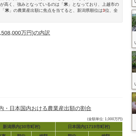
が高く、強みとなっているのは「
米
」となっており、上越市の
 「
米
」の農業産出額に焦点を当てると、新潟県順位は
3
位、全
08,000万円)の内訳
県内・日本国内おける農業産出額の割合
(金額単位: 1,000万円)
新潟県内(30市町村)
日本国内(1719市町村)