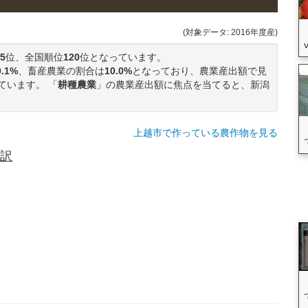
(対象データ: 2016年度産)
5
位、全国順位
120
位となっています。
0.1%
、畜産農業の割合は
10.0%
となっており、農業産出額で見
ています。 「
耕種農業
」の農業産出額に焦点を当てると、新潟
上越市で作っている農作物を見る
内訳