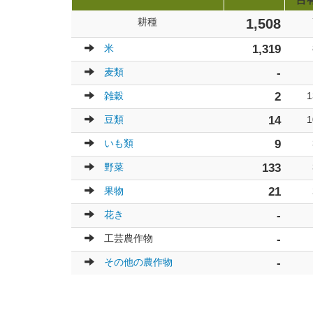
占
耕種
1,508
米
1,319
麦類
-
雑穀
2
1
豆類
14
1
いも類
9
野菜
133
果物
21
花き
-
工芸農作物
-
その他の農作物
-