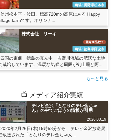
農場: 長野県松本市
信州松本平・波田、標高720mの高原にある Happy
village farmです。オリジナ...
株式会社 リーキ
登録商品数:1
農場: 徳島県阿波市
四国の東側 徳島の真ん中 吉野川流域の肥沃な土地
で栽培しています。温暖な気候と周囲が剣山麓と阿...
もっと見る
📺 メディア紹介実績
テレビ金沢「となりのテレ金ちゃ
ん」の中でごぼうの情報が引用
2020.03.19
2020年2月26日(木)15時53分から、テレビ金沢放送局
で放送された「となりのテレ金ちゃん...