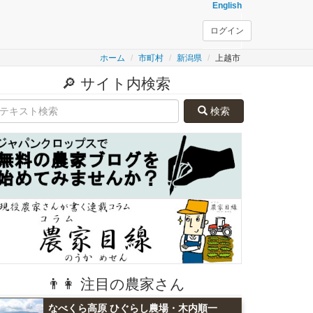
English
ログイン
ホーム
市町村
新潟県
上越市
🔎 サイト内検索
検索
👨👩 注目の農家さん
なべくら高原 ひぐらし農場・木内順一