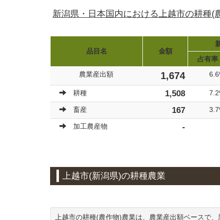
新潟県・日本国内における上越市の耕種(
品目名
金額
占有率
農業産出額
1,674
6.
耕種
1,508
7.
畜産
167
3.
加工農産物
-
上越市(新潟県)の耕種農業
上越市の耕種(農作物)農業は、農業産出額ベースで、