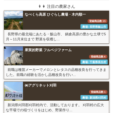
👨👩 注目の農家さん
なべくら高原 ひぐらし農場・木内順一
登録商品数:15
農場: 長野県飯山市
長野県の最北端にあたる・飯山市、 鍋倉高原の豊かな土壌で5
月～11月末位まで 野菜を収穫し...
果実的野菜 フルベジファーム
登録商品数:6
農場: 千葉県長生村
前職は種苗メーカーでメロンとレタスの品種改良を行ってきま
した。前職の経験を活かし品種改良を行い...
㈱アグリネット刈羽
登録商品数:1
農場: 新潟県刈羽村
新潟県刈羽郡刈羽村内で、活動しております。 刈羽村の広大
な平場での稲づくりをはじめ、野菜作り...