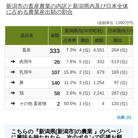
新潟市の畜産農業の内訳と新潟県内及び日本全体
に占める農業産出額の割合
(金額単位: 1,000万円)
新潟県内(30市町村)
日本国内(1719
品目名
金額
占有率
順位
総額
順位
畜産
333
7.3%
4 (位)
4,551
264 (位)
3
肉用牛
26
7.8%
5 (位)
332
513 (位)
乳用牛
107
15.8%
2 (位)
679
169 (位)
豚
140
11.2%
3 (位)
1,254
97 (位)
鶏
58
2.6%
6 (位)
2,241
287 (位)
その他 畜産物
2
50.0%
1 (位)
4
120 (位)
出典: [1]
こちらの『新潟県[新潟市]の農業 』のページ
に興味を持たれたら、次のボタンで応援お願