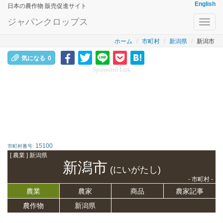
English
日本の農作物 販売促進サイト
ジャパンクロップス
Toggl
navig
ホーム
市町村
新潟県
新潟市
気になる
0
Sponsored Link
15100
市町村番号:
[ 農業 ] 新潟県
新潟市
(にいがたし)
- 市町村 -
農業
農家
商品
農家記事
農作物
新潟県