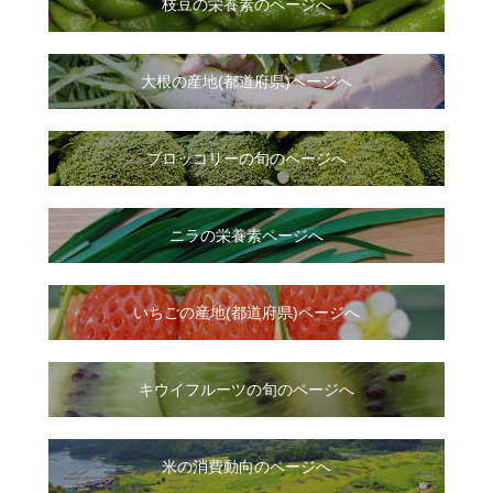
枝豆の栄養素のページへ
大根
の
産地(都道府県)ページへ
ブロッコリーの旬のページへ
ニラ
の
栄養素ページへ
いちご
の
産地(都道府県)ページへ
キウイフルーツの旬のページへ
米の消費動向のページへ