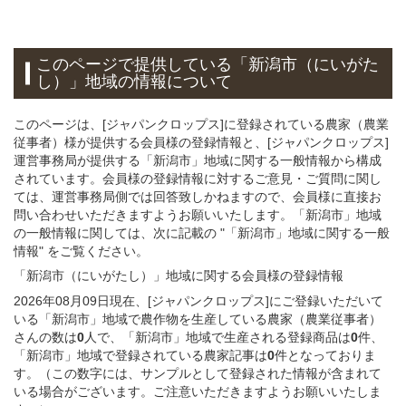
このページで提供している
「新潟市（にいがた
し）」
地域
の情報について
このページは、[ジャパンクロップス]に登録されている農家（農業
従事者）様が提供する会員様の登録情報と、[ジャパンクロップス]
運営事務局が提供する「新潟市」地域に関する一般情報から構成
されています。会員様の登録情報に対するご意見・ご質問に関し
ては、運営事務局側では回答致しかねますので、会員様に直接お
問い合わせいただきますようお願いいたします。「新潟市」地域
の一般情報に関しては、次に記載の "「新潟市」地域に関する一般
情報" をご覧ください。
「新潟市（にいがたし）」
地域
に関する
会員様
の
登録
情報
2026年08月09日現在、[ジャパンクロップス]にご登録いただいて
いる「新潟市」地域で農作物を生産している農家（農業従事者）
さんの数は
0
人で、「新潟市」地域で生産される登録商品は
0
件、
「新潟市」地域で登録されている農家記事は
0
件となっておりま
す。（この数字には、サンプルとして登録された情報が含まれて
いる場合がございます。ご注意いただきますようお願いいたしま