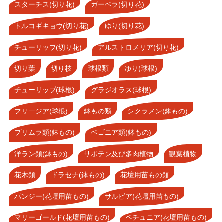
スターチス(切り花)
ガーベラ(切り花)
トルコギキョウ(切り花)
ゆり(切り花)
チューリップ(切り花)
アルストロメリア(切り花)
切り葉
切り枝
球根類
ゆり(球根)
チューリップ(球根)
グラジオラス(球根)
フリージア(球根)
鉢もの類
シクラメン(鉢もの)
プリムラ類(鉢もの)
ベゴニア類(鉢もの)
洋ラン類(鉢もの)
サボテン及び多肉植物
観葉植物
花木類
ドラセナ(鉢もの)
花壇用苗もの類
パンジー(花壇用苗もの)
サルビア(花壇用苗もの)
マリーゴールド(花壇用苗もの)
ペチュニア(花壇用苗もの)