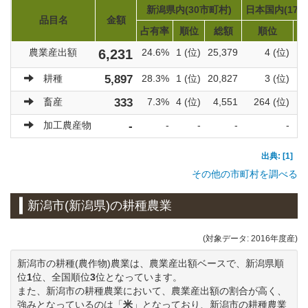
新潟県内(30市町村)
日本国内(171
品目名
金額
占有率
順位
総額
順位
農業産出額
6,231
24.6%
1 (位)
25,379
4 (位)
耕種
5,897
28.3%
1 (位)
20,827
3 (位)
畜産
333
7.3%
4 (位)
4,551
264 (位)
加工農産物
-
-
-
-
-
出典: [1]
その他の市町村を調べる
新潟市(新潟県)の耕種農業
(対象データ: 2016年度産)
新潟市の耕種(農作物)農業は、農業産出額ベースで、新潟県順
位
1
位、全国順位
3
位となっています。
また、新潟市の耕種農業において、農業産出額の割合が高く、
強みとなっているのは「
米
」となっており、新潟市の耕種農業