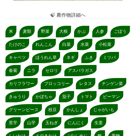
🍃 農作物詳細へ
米
麦類
野菜
大根
かぶ
人参
ごぼう
たけのこ
れんこん
白菜
水菜
小松菜
キャベツ
ほうれん草
ネギ
ふき
ミツバ
春菊
ニラ
セロリ
アスパラガス
カリフラワー
ブロッコリー
レタス
チンゲン菜
きゅうり
かぼちゃ
茄子
トマト
ピーマン
グリーンピース
枝豆
かんしょ
じゃがいも
里芋
山芋
玉ねぎ
にんにく
生姜
しいたけ
えのきたけ
ぶなしめじ
梅
果物