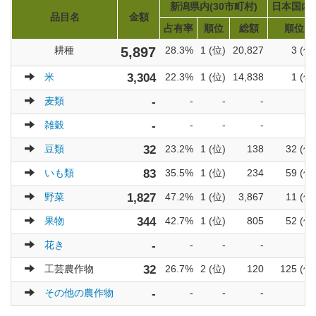
新潟県内(30市町村)
日本国内(
品目名
金額
占有率
順位
総額
順位
耕種
5,897
28.3%
1 (位)
20,827
3 (位
米
3,304
22.3%
1 (位)
14,838
1 (位
麦類
-
-
-
-
雑穀
-
-
-
-
豆類
32
23.2%
1 (位)
138
32 (位
いも類
83
35.5%
1 (位)
234
59 (位
野菜
1,827
47.2%
1 (位)
3,867
11 (位
果物
344
42.7%
1 (位)
805
52 (位
花き
-
-
-
-
工芸農作物
32
26.7%
2 (位)
120
125 (位
その他の農作物
-
-
-
-