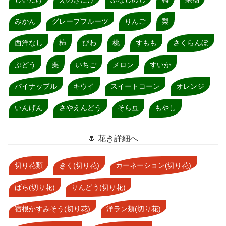
みかん
グレープフルーツ
りんご
梨
西洋なし
柿
びわ
桃
すもも
さくらんぼ
ぶどう
栗
いちご
メロン
すいか
パイナップル
キウイ
スイートコーン
オレンジ
いんげん
さやえんどう
そら豆
もやし
🌷 花き詳細へ
切り花類
きく(切り花)
カーネーション(切り花)
ばら(切り花)
りんどう(切り花)
宿根かすみそう(切り花)
洋ラン類(切り花)