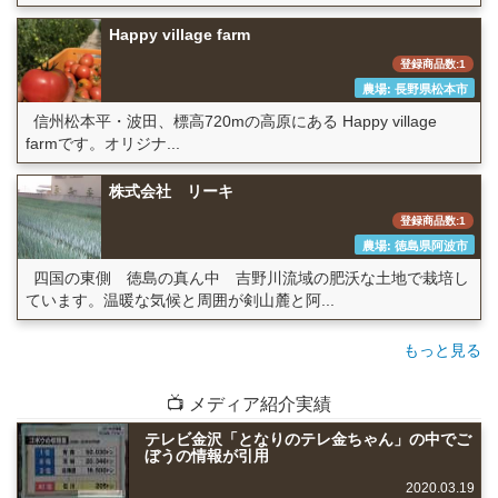
Happy village farm
登録商品数:1
農場: 長野県松本市
信州松本平・波田、標高720mの高原にある Happy village
farmです。オリジナ...
株式会社 リーキ
登録商品数:1
農場: 徳島県阿波市
四国の東側 徳島の真ん中 吉野川流域の肥沃な土地で栽培し
ています。温暖な気候と周囲が剣山麓と阿...
もっと見る
📺 メディア紹介実績
テレビ金沢「となりのテレ金ちゃん」の中でご
ぼうの情報が引用
2020.03.19