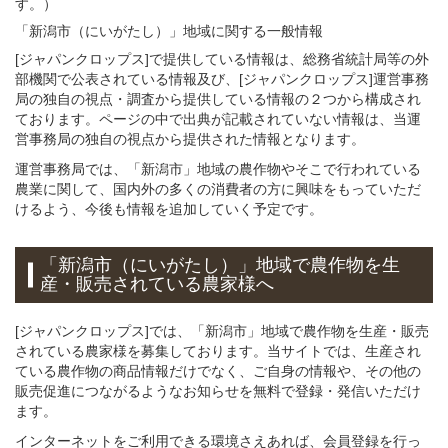
す。）
「新潟市（にいがたし）」
地域
に関する
一般
情報
[ジャパンクロップス]で提供している情報は、総務省統計局等の外
部機関で公表されている情報及び、[ジャパンクロップス]運営事務
局の独自の視点・調査から提供している情報の２つから構成され
ております。ページの中で出典が記載されていない情報は、当運
営事務局の独自の視点から提供された情報となります。
運営事務局では、「新潟市」地域の農作物やそこで行われている
農業に関して、国内外の多くの消費者の方に興味をもっていただ
けるよう、今後も情報を追加していく予定です。
「新潟市（にいがたし）」
地域
で
農作物を
生
産・販売されている
農家様へ
[ジャパンクロップス]では、「新潟市」地域で農作物を生産・販売
されている農家様を募集しております。当サイトでは、生産され
ている農作物の商品情報だけでなく、ご自身の情報や、その他の
販売促進につながるようなお知らせを無料で登録・発信いただけ
ます。
インターネットをご利用できる環境さえあれば、会員登録を行っ