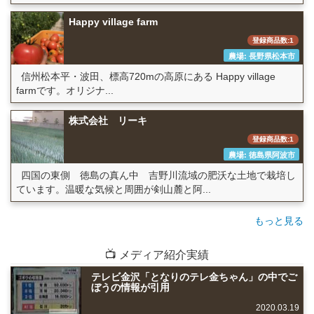
Happy village farm
登録商品数:1
農場: 長野県松本市
信州松本平・波田、標高720mの高原にある Happy village
farmです。オリジナ...
株式会社 リーキ
登録商品数:1
農場: 徳島県阿波市
四国の東側 徳島の真ん中 吉野川流域の肥沃な土地で栽培し
ています。温暖な気候と周囲が剣山麓と阿...
もっと見る
📺 メディア紹介実績
テレビ金沢「となりのテレ金ちゃん」の中でご
ぼうの情報が引用
2020.03.19