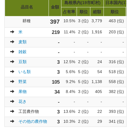
島根県内(19市町村)
日本国内(171
品目名
金額
占有率
順位
総額
順位
耕種
397
10.5%
3 (位)
3,779
463 (位)
米
219
11.4%
2 (位)
1,916
203 (位)
麦類
-
-
-
-
-
雑穀
-
-
-
-
-
豆類
3
12.5%
2 (位)
24
316 (位)
いも類
3
5.6%
5 (位)
54
518 (位)
野菜
105
9.2%
5 (位)
1,138
558 (位)
果物
34
8.4%
3 (位)
405
382 (位)
花き
-
-
-
-
-
工芸農作物
3
13.6%
2 (位)
22
393 (位)
その他の農作物
3
10.3%
2 (位)
29
341 (位)