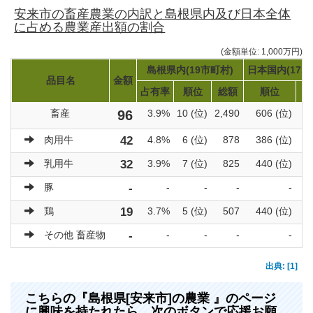
安来市の畜産農業の内訳と島根県内及び日本全体
に占める農業産出額の割合
(金額単位: 1,000万円)
島根県内(19市町村)
日本国内(171
品目名
金額
占有率
順位
総額
順位
畜産
96
3.9%
10 (位)
2,490
606 (位)
肉用牛
42
4.8%
6 (位)
878
386 (位)
乳用牛
32
3.9%
7 (位)
825
440 (位)
豚
-
-
-
-
-
鶏
19
3.7%
5 (位)
507
440 (位)
その他 畜産物
-
-
-
-
-
出典: [1]
こちらの『島根県[安来市]の農業 』のページ
に興味を持たれたら、次のボタンで応援お願