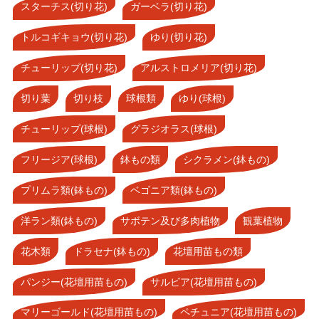
スターチス(切り花)
ガーベラ(切り花)
トルコギキョウ(切り花)
ゆり(切り花)
チューリップ(切り花)
アルストロメリア(切り花)
切り葉
切り枝
球根類
ゆり(球根)
チューリップ(球根)
グラジオラス(球根)
フリージア(球根)
鉢もの類
シクラメン(鉢もの)
プリムラ類(鉢もの)
ベゴニア類(鉢もの)
洋ラン類(鉢もの)
サボテン及び多肉植物
観葉植物
花木類
ドラセナ(鉢もの)
花壇用苗もの類
パンジー(花壇用苗もの)
サルビア(花壇用苗もの)
マリーゴールド(花壇用苗もの)
ペチュニア(花壇用苗もの)