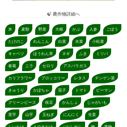
🍃 農作物詳細へ
米
麦類
野菜
大根
かぶ
人参
ごぼう
たけのこ
れんこん
白菜
水菜
小松菜
キャベツ
ほうれん草
ネギ
ふき
ミツバ
春菊
ニラ
セロリ
アスパラガス
カリフラワー
ブロッコリー
レタス
チンゲン菜
きゅうり
かぼちゃ
茄子
トマト
ピーマン
グリーンピース
枝豆
かんしょ
じゃがいも
里芋
山芋
玉ねぎ
にんにく
生姜
しいたけ
えのきたけ
ぶなしめじ
梅
果物