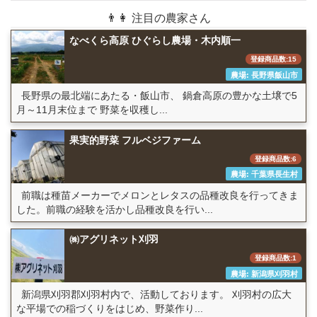
👨👩 注目の農家さん
なべくら高原 ひぐらし農場・木内順一
登録商品数:15
農場: 長野県飯山市
長野県の最北端にあたる・飯山市、 鍋倉高原の豊かな土壌で5
月～11月末位まで 野菜を収穫し...
果実的野菜 フルベジファーム
登録商品数:6
農場: 千葉県長生村
前職は種苗メーカーでメロンとレタスの品種改良を行ってきま
した。前職の経験を活かし品種改良を行い...
㈱アグリネット刈羽
登録商品数:1
農場: 新潟県刈羽村
新潟県刈羽郡刈羽村内で、活動しております。 刈羽村の広大
な平場での稲づくりをはじめ、野菜作り...