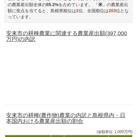
の農業産出額全体の
55.2%
を占めています。 「
米
」の農業産出
額に焦点を当てると、島根県順位は
2
位、全国順位は
203
位とな
っています。
安来市の耕種農業に関連する農業産出額(397,000
万円)の内訳
安来市の耕種(農作物)農業の内訳と島根県内・日
本国内おける農業産出額の割合
(金額単位: 1,000万円)