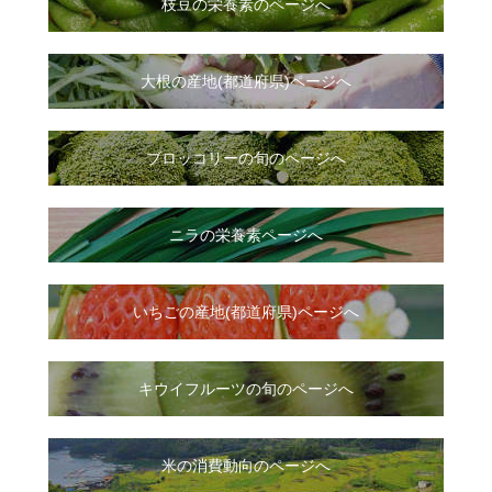
枝豆の栄養素のページへ
大根
の
産地(都道府県)ページへ
ブロッコリーの旬のページへ
ニラ
の
栄養素ページへ
いちご
の
産地(都道府県)ページへ
キウイフルーツの旬のページへ
米の消費動向のページへ