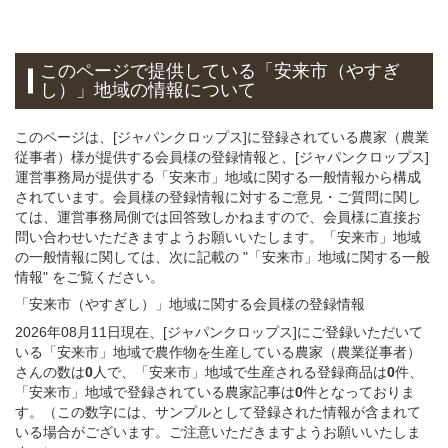
このページで提供している
「安来市（やすぎ
し）」
地域
の情報について
このページは、[ジャパンクロップス]に登録されている農家（農業
従事者）様が提供する会員様の登録情報と、[ジャパンクロップス]
運営事務局が提供する「安来市」地域に関する一般情報から構成
されています。会員様の登録情報に対するご意見・ご質問に関し
ては、運営事務局側では回答致しかねますので、会員様に直接お
問い合わせいただきますようお願いいたします。「安来市」地域
の一般情報に関しては、次に記載の "「安来市」地域に関する一般
情報" をご覧ください。
「安来市（やすぎし）」
地域
に関する
会員様
の
登録
情報
2026年08月11日現在、[ジャパンクロップス]にご登録いただいて
いる「安来市」地域で農作物を生産している農家（農業従事者）
さんの数は
0
人で、「安来市」地域で生産される登録商品は
0
件、
「安来市」地域で登録されている農家記事は
0
件となっておりま
す。（この数字には、サンプルとして登録された情報が含まれて
いる場合がございます。ご注意いただきますようお願いいたしま