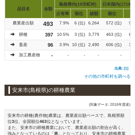
島根県内(19市町村)
日本国内(1719市
品目名
金額
占有率
順位
総額
順位
総
農業産出額
493
7.9%
6 (位)
6,264
572 (位)
92
耕種
397
10.5%
3 (位)
3,779
463 (位)
60
畜産
96
3.9%
10 (位)
2,490
606 (位)
31
加工農産物
-
-
-
-
-
出典: [1]
その他の市町村を調べる
安来市(島根県)の耕種農業
(対象データ: 2016年度産)
安来市の耕種(農作物)農業は、農業産出額ベースで、島根県順
位
3
位、全国順位
463
位となっています。
また、安来市の耕種農業において、農業産出額の割合が高く、
強みとなっているのは「
米
」となっており、安来市の耕種農業