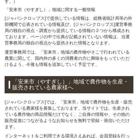
す。）
「安来市（やすぎし）」
地域
に関する
一般
情報
[ジャパンクロップス]で提供している情報は、総務省統計局等の外
部機関で公表されている情報及び、[ジャパンクロップス]運営事務
局の独自の視点・調査から提供している情報の２つから構成され
ております。ページの中で出典が記載されていない情報は、当運
営事務局の独自の視点から提供された情報となります。
運営事務局では、「安来市」地域の農作物やそこで行われている
農業に関して、国内外の多くの消費者の方に興味をもっていただ
けるよう、今後も情報を追加していく予定です。
「安来市（やすぎし）」
地域
で
農作物を
生産・
販売されている
農家様へ
[ジャパンクロップス]では、「安来市」地域で農作物を生産・販売
されている農家様を募集しております。当サイトでは、生産され
ている農作物の商品情報だけでなく、ご自身の情報や、その他の
販売促進につながるようなお知らせを無料で登録・発信いただけ
ます。
インターネットをご利用できる環境さえあれば、会員登録を行っ