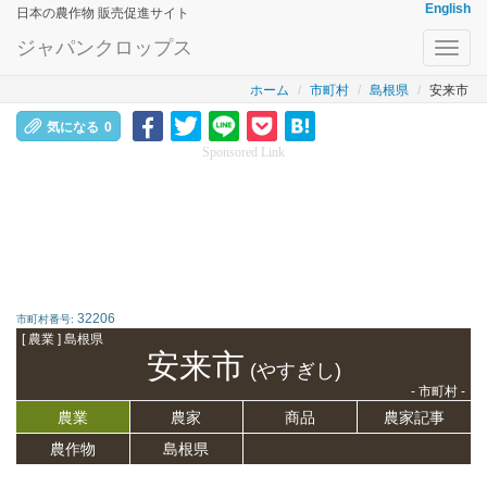
English
日本の農作物 販売促進サイト
ジャパンクロップス
Toggl
navig
ホーム
市町村
島根県
安来市
気になる
0
Sponsored Link
32206
市町村番号:
[ 農業 ] 島根県
安来市
(やすぎし)
- 市町村 -
農業
農家
商品
農家記事
農作物
島根県