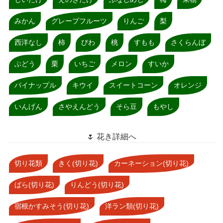
みかん
グレープフルーツ
りんご
梨
西洋なし
柿
びわ
桃
すもも
さくらんぼ
ぶどう
栗
いちご
メロン
すいか
パイナップル
キウイ
スイートコーン
オレンジ
いんげん
さやえんどう
そら豆
もやし
🌷 花き詳細へ
切り花類
きく(切り花)
カーネーション(切り花)
ばら(切り花)
りんどう(切り花)
宿根かすみそう(切り花)
洋ラン類(切り花)