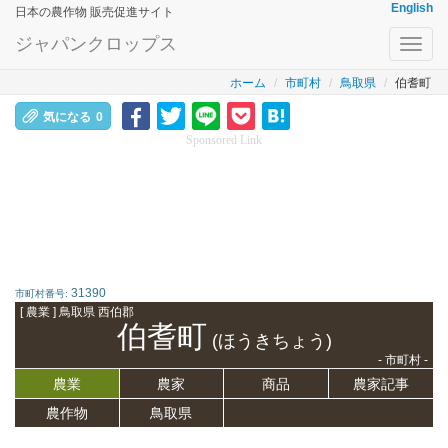
English
日本の農作物 販売促進サイト
ジャパンクロップス
Toggl
navig
ホーム
市町村
鳥取県
伯耆町
気になる
0
Sponsored Link
31390
市町村番号:
[ 農業 ] 鳥取県 西伯郡
伯耆町
(ほうきちょう)
- 市町村 -
農業
農家
商品
農家記事
農作物
鳥取県