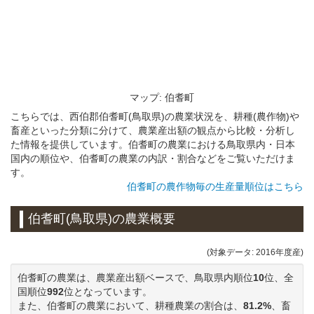
マップ: 伯耆町
こちらでは、西伯郡伯耆町(鳥取県)の農業状況を、耕種(農作物)や
畜産といった分類に分けて、農業産出額の観点から比較・分析し
た情報を提供しています。伯耆町の農業における鳥取県内・日本
国内の順位や、伯耆町の農業の内訳・割合などをご覧いただけま
す。
伯耆町の農作物毎の生産量順位はこちら
伯耆町(鳥取県)の農業概要
(対象データ: 2016年度産)
伯耆町の農業は、農業産出額ベースで、鳥取県内順位
10
位、全
国順位
992
位となっています。
また、伯耆町の農業において、耕種農業の割合は、
81.2%
、畜