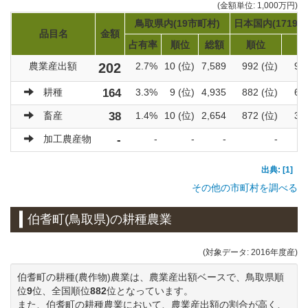
(金額単位: 1,000万円)
鳥取県内(19市町村)
日本国内(1719市
品目名
金額
占有率
順位
総額
順位
総
農業産出額
202
2.7%
10 (位)
7,589
992 (位)
92
耕種
164
3.3%
9 (位)
4,935
882 (位)
60
畜産
38
1.4%
10 (位)
2,654
872 (位)
31
加工農産物
-
-
-
-
-
出典: [1]
その他の市町村を調べる
伯耆町(鳥取県)の耕種農業
(対象データ: 2016年度産)
伯耆町の耕種(農作物)農業は、農業産出額ベースで、鳥取県順
位
9
位、全国順位
882
位となっています。
また、伯耆町の耕種農業において、農業産出額の割合が高く、