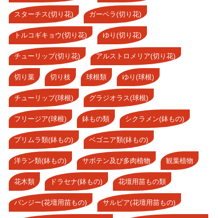
スターチス(切り花)
ガーベラ(切り花)
トルコギキョウ(切り花)
ゆり(切り花)
チューリップ(切り花)
アルストロメリア(切り花)
切り葉
切り枝
球根類
ゆり(球根)
チューリップ(球根)
グラジオラス(球根)
フリージア(球根)
鉢もの類
シクラメン(鉢もの)
プリムラ類(鉢もの)
ベゴニア類(鉢もの)
洋ラン類(鉢もの)
サボテン及び多肉植物
観葉植物
花木類
ドラセナ(鉢もの)
花壇用苗もの類
パンジー(花壇用苗もの)
サルビア(花壇用苗もの)