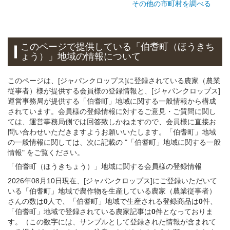
その他の市町村を調べる
このページで提供している
「伯耆町（ほうきち
ょう）」
地域
の情報について
このページは、[ジャパンクロップス]に登録されている農家（農業
従事者）様が提供する会員様の登録情報と、[ジャパンクロップス]
運営事務局が提供する「伯耆町」地域に関する一般情報から構成
されています。会員様の登録情報に対するご意見・ご質問に関し
ては、運営事務局側では回答致しかねますので、会員様に直接お
問い合わせいただきますようお願いいたします。「伯耆町」地域
の一般情報に関しては、次に記載の "「伯耆町」地域に関する一般
情報" をご覧ください。
「伯耆町（ほうきちょう）」
地域
に関する
会員様
の
登録
情報
2026年08月10日現在、[ジャパンクロップス]にご登録いただいて
いる「伯耆町」地域で農作物を生産している農家（農業従事者）
さんの数は
0
人で、「伯耆町」地域で生産される登録商品は
0
件、
「伯耆町」地域で登録されている農家記事は
0
件となっておりま
す。（この数字には、サンプルとして登録された情報が含まれて