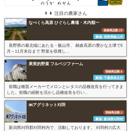
👨👩 注目の農家さん
なべくら高原 ひぐらし農場・木内順一
登録商品数:15
農場: 長野県飯山市
長野県の最北端にあたる・飯山市、 鍋倉高原の豊かな土壌で5
月～11月末位まで 野菜を収穫し...
果実的野菜 フルベジファーム
登録商品数:6
農場: 千葉県長生村
前職は種苗メーカーでメロンとレタスの品種改良を行ってきま
した。前職の経験を活かし品種改良を行い...
㈱アグリネット刈羽
登録商品数:1
農場: 新潟県刈羽村
新潟県刈羽郡刈羽村内で、活動しております。 刈羽村の広大