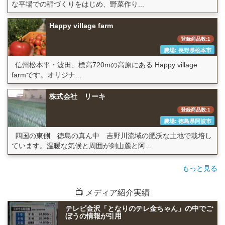
な平場での稲づくりをはじめ、野菜作り...
Happy village farm
登録商品数:1
農場: 長野県松本市
信州松本平・波田、標高720mの高原にある Happy village
farmです。オリジナ...
株式会社 リーキ
登録商品数:1
農場: 徳島県阿波市
四国の東側 徳島の真ん中 吉野川流域の肥沃な土地で栽培し
ています。温暖な気候と周囲が剣山麓と阿...
もっと見る
📺 メディア紹介実績
テレビ金沢「となりのテレ金ちゃん」の中でご
ぼうの情報が引用