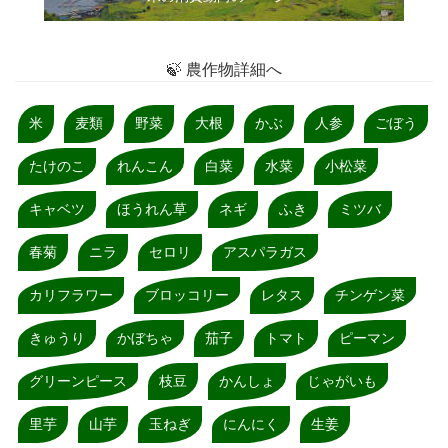
🍃 農作物詳細へ
米
麦類
野菜
大根
かぶ
人参
ごぼう
たけのこ
れんこん
白菜
水菜
小松菜
キャベツ
ほうれん草
ネギ
ふき
ミツバ
春菊
ニラ
セロリ
アスパラガス
カリフラワー
ブロッコリー
レタス
チンゲン菜
きゅうり
かぼちゃ
茄子
トマト
ピーマン
グリーンピース
枝豆
かんしょ
じゃがいも
里芋
山芋
玉ねぎ
にんにく
生姜