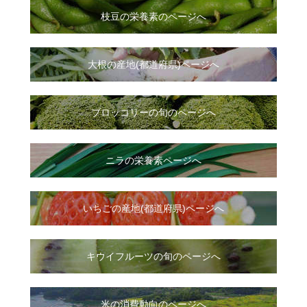
枝豆の栄養素のページへ
大根
の
産地(都道府県)ページへ
ブロッコリーの旬のページへ
ニラ
の
栄養素ページへ
いちご
の
産地(都道府県)ページへ
キウイフルーツの旬のページへ
米の消費動向のページへ