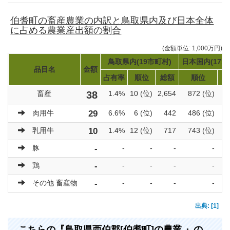
伯耆町の畜産農業の内訳と鳥取県内及び日本全体
に占める農業産出額の割合
(金額単位: 1,000万円)
鳥取県内(19市町村)
日本国内(171
品目名
金額
占有率
順位
総額
順位
畜産
38
1.4%
10 (位)
2,654
872 (位)
肉用牛
29
6.6%
6 (位)
442
486 (位)
乳用牛
10
1.4%
12 (位)
717
743 (位)
豚
-
-
-
-
-
鶏
-
-
-
-
-
その他 畜産物
-
-
-
-
-
出典: [1]
こちらの『鳥取県西伯郡[伯耆町]の農業 』の