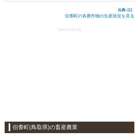
出典: [1]
伯耆町の各農作物の生産状況を見る
Sponsored Link
伯耆町(鳥取県)の畜産農業