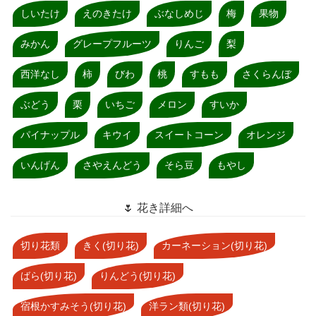
しいたけ
えのきたけ
ぶなしめじ
梅
果物
みかん
グレープフルーツ
りんご
梨
西洋なし
柿
びわ
桃
すもも
さくらんぼ
ぶどう
栗
いちご
メロン
すいか
パイナップル
キウイ
スイートコーン
オレンジ
いんげん
さやえんどう
そら豆
もやし
🌷 花き詳細へ
切り花類
きく(切り花)
カーネーション(切り花)
ばら(切り花)
りんどう(切り花)
宿根かすみそう(切り花)
洋ラン類(切り花)