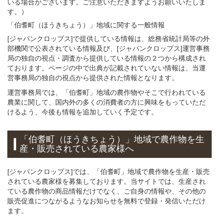
いる場合がございます。ご注意いただきますようお願いいたしま
す。）
「伯耆町（ほうきちょう）」
地域
に関する
一般
情報
[ジャパンクロップス]で提供している情報は、総務省統計局等の外
部機関で公表されている情報及び、[ジャパンクロップス]運営事務
局の独自の視点・調査から提供している情報の２つから構成され
ております。ページの中で出典が記載されていない情報は、当運
営事務局の独自の視点から提供された情報となります。
運営事務局では、「伯耆町」地域の農作物やそこで行われている
農業に関して、国内外の多くの消費者の方に興味をもっていただ
けるよう、今後も情報を追加していく予定です。
「伯耆町（ほうきちょう）」
地域
で
農作物を
生
産・販売されている
農家様へ
[ジャパンクロップス]では、「伯耆町」地域で農作物を生産・販売
されている農家様を募集しております。当サイトでは、生産され
ている農作物の商品情報だけでなく、ご自身の情報や、その他の
販売促進につながるようなお知らせを無料で登録・発信いただけ
ます。