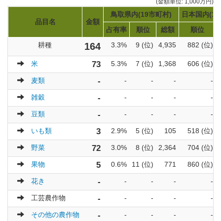
(金額単位: 1,000万円)
鳥取県内(19市町村)
日本国内(17
品目名
金額
占有率
順位
総額
順位
耕種
164
3.3%
9 (位)
4,935
882 (位)
米
73
5.3%
7 (位)
1,368
606 (位)
麦類
-
-
-
-
-
雑穀
-
-
-
-
-
豆類
-
-
-
-
-
いも類
3
2.9%
5 (位)
105
518 (位)
野菜
72
3.0%
8 (位)
2,364
704 (位)
果物
5
0.6%
11 (位)
771
860 (位)
花き
-
-
-
-
-
工芸農作物
-
-
-
-
-
その他の農作物
-
-
-
-
-