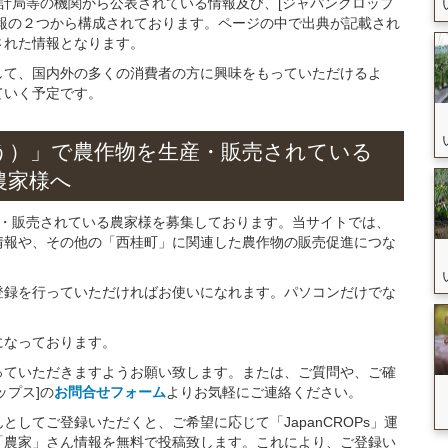
統計局等の機関から公表されている情報及び、[ジャパンクロップ
報の２つから構成されております。ページの中で出典が記載され
された情報となります。
して、国内外の多くの消費者の方に興味をもっていただけるよ
ていく予定です。
う）」
で
農作物を
生産・販売されている
農家様へ
産・販売されている農家様を募集しております。当サイトでは、
情報や、その他の「西桂町」に関連した農作物の販売促進につな
。
登録を行っていただければお使いになれます。パソコンだけでな
になっております。
っていただきますようお願い致します。または、ご質問や、ご確
ップス]の
お問合せフォーム
よりお気軽にご連絡ください。
してご登録いただくと、ご希望に応じて「JapanCROPs」運
「農家」さん情報を無料で投稿致します。これにより、ご登録い