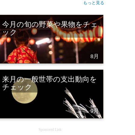
もっと見る
今月の旬の野菜や果物をチェ
ック
8月
来月の一般世帯の支出動向を
チェック
9月
Sponsored Link