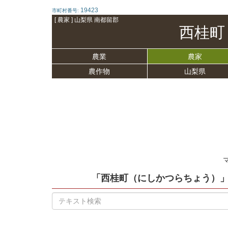
19423
市町村番号:
[ 農家 ] 山梨県 南都留郡
西桂町
農業
農家
農作物
山梨県
「西桂町（にしかつらちょう）