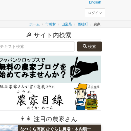
English
ログイン
ホーム
市町村
山梨県
西桂町
農家
🔎 サイト内検索
検索
👨👩 注目の農家さん
なべくら高原 ひぐらし農場・木内順一