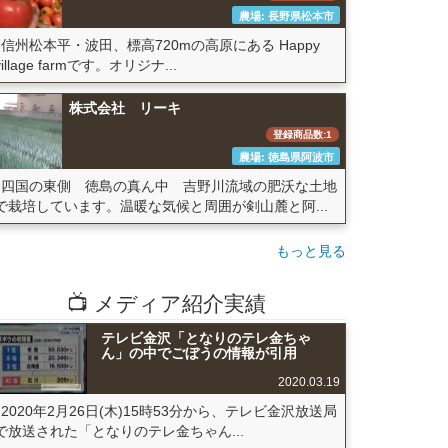
農場: 長野県松本市
信州松本平・波田、標高720mの高原にある Happy
village farmです。オリジナ...
株式会社 リーキ
登録商品数:1
農場: 徳島県阿波市
四国の東側 徳島の真ん中 吉野川流域の肥沃な土地
で栽培しています。温暖な気候と周囲が剣山麓と阿...
もっと見る
📺 メディア紹介実績
テレビ金沢「となりのテレ金ちゃ
ん」の中でごぼうの情報が引用
2020.03.19
2020年2月26日(木)15時53分から、テレビ金沢放送局
で放送された「となりのテレ金ちゃん...