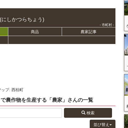
(にしかつらちょう)
- 市町村 -
商品
農家記事
マップ: 西桂町
」
で農作物を生産する
「農家」さん
の
一覧
検索
並び替え