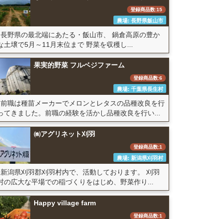
登録商品数:15
農場: 長野県飯山市
長野県の最北端にあたる・飯山市、 鍋倉高原の豊か
な土壌で5月～11月末位まで 野菜を収穫し...
果実的野菜 フルベジファーム
登録商品数:6
農場: 千葉県長生村
前職は種苗メーカーでメロンとレタスの品種改良を行
ってきました。前職の経験を活かし品種改良を行い...
㈱アグリネット刈羽
登録商品数:1
農場: 新潟県刈羽村
新潟県刈羽郡刈羽村内で、活動しております。 刈羽
村の広大な平場での稲づくりをはじめ、野菜作り...
Happy village farm
登録商品数:1