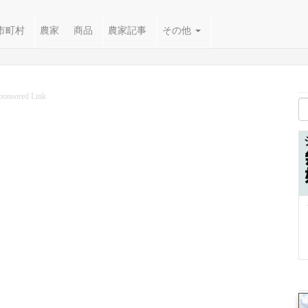
市町村
農家
商品
農家記事
その他
ponsored Link