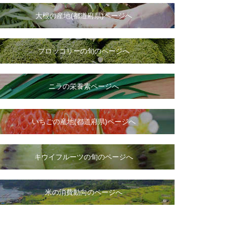
大根
の
産地(都道府県)ページへ
ブロッコリーの旬のページへ
ニラ
の
栄養素ページへ
いちご
の
産地(都道府県)ページへ
キウイフルーツの旬のページへ
米の消費動向のページへ