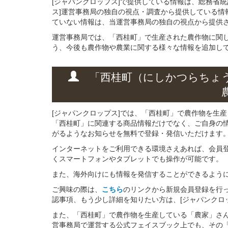
[ジャパンクロップス]で提供している情報は、総務省
ス]運営事務局の独自の視点・調査から提供している情
ていない情報は、当運営事務局の独自の視点から提供
運営事務局では、「西桂町」で生産された農作物に関
う、今後も農作物や農業に関する様々な情報を追加し
「西桂町（にしかつらちょ
[ジャパンクロップス]では、「西桂町」で農作物を生
「西桂町」に関連する商品情報だけでなく、ご自身の
がるようなお知らせを無料で登録・発信いただけます
インターネットをご利用できる環境さえあれば、会員
くスマートフォンやタブレットでも操作が可能です。
また、海外向けにも情報を発信することができるよう
ご興味の際は、
こちら
のリンクから新規会員登録を行
認事項、もう少し詳細を知りたい方は、[ジャパンクロ
また、「西桂町」で農作物を生産している「農家」さんと
営事務局で運営する公式フェイスブック上でも、その