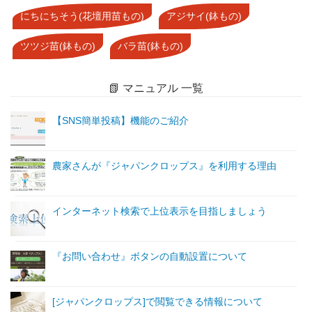
にちにちそう(花壇用苗もの)
アジサイ(鉢もの)
ツツジ苗(鉢もの)
バラ苗(鉢もの)
📗 マニュアル 一覧
【SNS簡単投稿】機能のご紹介
農家さんが『ジャパンクロップス』を利用する理由
インターネット検索で上位表示を目指しましょう
『お問い合わせ』ボタンの自動設置について
[ジャパンクロップス]で閲覧できる情報について