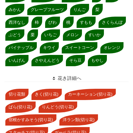
みかん
グレープフルーツ
りんご
梨
西洋なし
柿
びわ
桃
すもも
さくらんぼ
ぶどう
栗
いちご
メロン
すいか
パイナップル
キウイ
スイートコーン
オレンジ
いんげん
さやえんどう
そら豆
もやし
🌷 花き詳細へ
切り花類
きく(切り花)
カーネーション(切り花)
ばら(切り花)
りんどう(切り花)
宿根かすみそう(切り花)
洋ラン類(切り花)
スターチス(切り花)
ガーベラ(切り花)