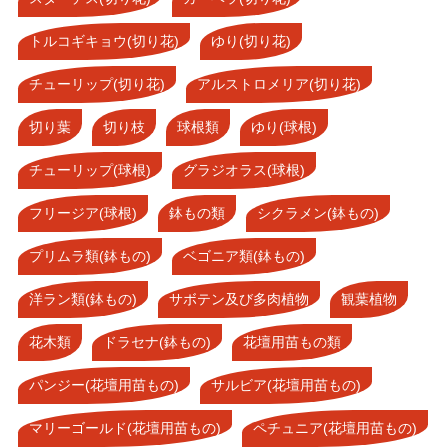
トルコギキョウ(切り花)
ゆり(切り花)
チューリップ(切り花)
アルストロメリア(切り花)
切り葉
切り枝
球根類
ゆり(球根)
チューリップ(球根)
グラジオラス(球根)
フリージア(球根)
鉢もの類
シクラメン(鉢もの)
プリムラ類(鉢もの)
ベゴニア類(鉢もの)
洋ラン類(鉢もの)
サボテン及び多肉植物
観葉植物
花木類
ドラセナ(鉢もの)
花壇用苗もの類
パンジー(花壇用苗もの)
サルビア(花壇用苗もの)
マリーゴールド(花壇用苗もの)
ペチュニア(花壇用苗もの)