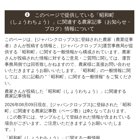
このページ
で
提供している
「昭和町
（しょうわちょう）」
に関連する
農家記事（お知らせ・
ブログ）
情報について
このページは、[ジャパンクロップス]に登録された農家（農業従事
者）さんが投稿する情報と、[ジャパンクロップス]運営事務局が提
供する「昭和町」に関する一般情報から構成されています。農家
さんが投稿された情報に対するご意見・ご質問に関しては、運営
事務局側では回答致しかねますので、農家様に直接お問い合わせ
いただきますようお願いいたします。「昭和町」の一般情報に関
しては、次に記載の "「昭和町」に関する一般情報" をご覧くださ
い。
農家さんが投稿した「昭和町（しょうわちょう）」
に関連する
農家記事
情報
2026年08月09日現在、[ジャパンクロップス]に登録された「昭和
町」に関連する農家記事数（ページ数）は
0
となっております。
（この数字には、サンプルとして登録された情報が含まれている
場合がございます。ご注意いただきますようお願いいたしま
す。）
「昭和町（しょうわちょう）」
に関する
一般
情報