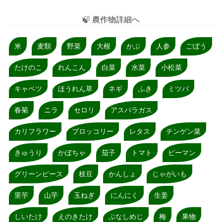
🍃 農作物詳細へ
米
麦類
野菜
大根
かぶ
人参
ごぼう
たけのこ
れんこん
白菜
水菜
小松菜
キャベツ
ほうれん草
ネギ
ふき
ミツバ
春菊
ニラ
セロリ
アスパラガス
カリフラワー
ブロッコリー
レタス
チンゲン菜
きゅうり
かぼちゃ
茄子
トマト
ピーマン
グリーンピース
枝豆
かんしょ
じゃがいも
里芋
山芋
玉ねぎ
にんにく
生姜
しいたけ
えのきたけ
ぶなしめじ
梅
果物