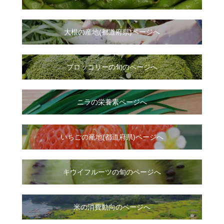
大根
の
産地(都道府県)ページへ
ブロッコリーの旬のページへ
ニラ
の
栄養素ページへ
いちご
の
産地(都道府県)ページへ
キウイフルーツの旬のページへ
米の消費動向のページへ