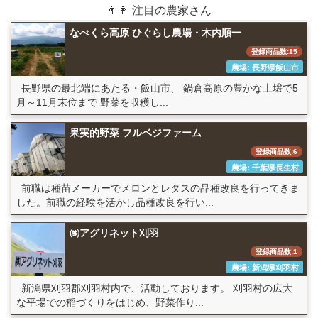
👨👩 注目の農家さん
なべくら高原 ひぐらし農場・木内順一
登録商品数:15
農場: 長野県飯山市
長野県の最北端にあたる・飯山市、 鍋倉高原の豊かな土壌で5
月～11月末位まで 野菜を収穫し...
果実的野菜 フルベジファーム
登録商品数:6
農場: 千葉県長生村
前職は種苗メーカーでメロンとレタスの品種改良を行ってきま
した。前職の経験を活かし品種改良を行い...
㈱アグリネット刈羽
登録商品数:1
農場: 新潟県刈羽村
新潟県刈羽郡刈羽村内で、活動しております。 刈羽村の広大
な平場での稲づくりをはじめ、野菜作り...