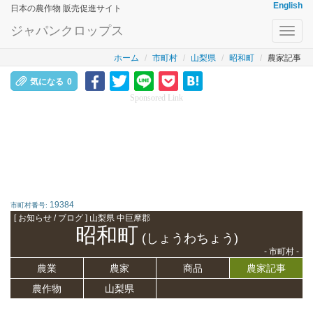
English
日本の農作物 販売促進サイト
ジャパンクロップス
Toggl
navig
ホーム
市町村
山梨県
昭和町
農家記事
気になる
0
Sponsored Link
19384
市町村番号:
[ お知らせ / ブログ ] 山梨県 中巨摩郡
昭和町
(しょうわちょう)
- 市町村 -
農業
農家
商品
農家記事
農作物
山梨県