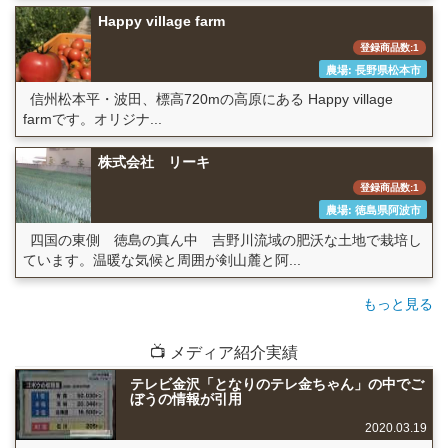
Happy village farm
登録商品数:1
農場: 長野県松本市
信州松本平・波田、標高720mの高原にある Happy village
farmです。オリジナ...
株式会社 リーキ
登録商品数:1
農場: 徳島県阿波市
四国の東側 徳島の真ん中 吉野川流域の肥沃な土地で栽培し
ています。温暖な気候と周囲が剣山麓と阿...
もっと見る
📺 メディア紹介実績
テレビ金沢「となりのテレ金ちゃん」の中でご
ぼうの情報が引用
2020.03.19