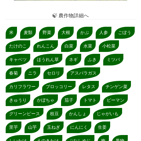
🍃 農作物詳細へ
米
麦類
野菜
大根
かぶ
人参
ごぼう
たけのこ
れんこん
白菜
水菜
小松菜
キャベツ
ほうれん草
ネギ
ふき
ミツバ
春菊
ニラ
セロリ
アスパラガス
カリフラワー
ブロッコリー
レタス
チンゲン菜
きゅうり
かぼちゃ
茄子
トマト
ピーマン
グリーンピース
枝豆
かんしょ
じゃがいも
里芋
山芋
玉ねぎ
にんにく
生姜
しいたけ
えのきたけ
ぶなしめじ
梅
果物