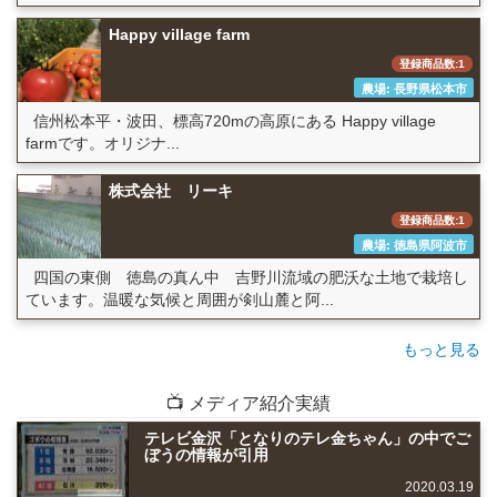
Happy village farm
登録商品数:1
農場: 長野県松本市
信州松本平・波田、標高720mの高原にある Happy village
farmです。オリジナ...
株式会社 リーキ
登録商品数:1
農場: 徳島県阿波市
四国の東側 徳島の真ん中 吉野川流域の肥沃な土地で栽培し
ています。温暖な気候と周囲が剣山麓と阿...
もっと見る
📺 メディア紹介実績
テレビ金沢「となりのテレ金ちゃん」の中でご
ぼうの情報が引用
2020.03.19