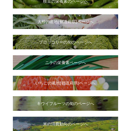
枝豆の栄養素のページへ
大根
の
産地(都道府県)ページへ
ブロッコリーの旬のページへ
ニラ
の
栄養素ページへ
いちご
の
産地(都道府県)ページへ
キウイフルーツの旬のページへ
米の消費動向のページへ