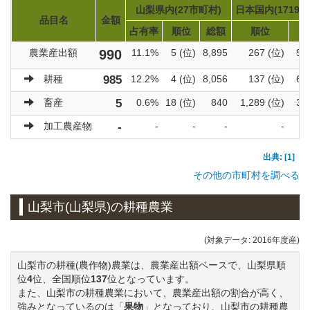
山梨県内(27市町村)
日本国内(1719市
品目名
金額
占有率
順位
総額
順位
農業産出額
990
11.1%
5 (位)
8,895
267 (位)
92
耕種
985
12.2%
4 (位)
8,056
137 (位)
60
畜産
5
0.6%
18 (位)
840
1,289 (位)
31
加工農産物
-
-
-
-
-
出典: [1]
その他の市町村を調べる
山梨市(山梨県)の耕種農業
(対象データ: 2016年度産)
山梨市の耕種(農作物)農業は、農業産出額ベースで、山梨県順
位
4
位、全国順位
137
位となっています。
また、山梨市の耕種農業において、農業産出額の割合が高く、
強みとなっているのは「
果物
」となっており、山梨市の耕種農