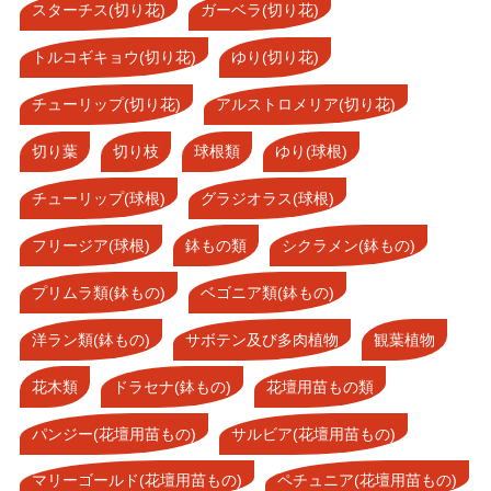
スターチス(切り花)
ガーベラ(切り花)
トルコギキョウ(切り花)
ゆり(切り花)
チューリップ(切り花)
アルストロメリア(切り花)
切り葉
切り枝
球根類
ゆり(球根)
チューリップ(球根)
グラジオラス(球根)
フリージア(球根)
鉢もの類
シクラメン(鉢もの)
プリムラ類(鉢もの)
ベゴニア類(鉢もの)
洋ラン類(鉢もの)
サボテン及び多肉植物
観葉植物
花木類
ドラセナ(鉢もの)
花壇用苗もの類
パンジー(花壇用苗もの)
サルビア(花壇用苗もの)
マリーゴールド(花壇用苗もの)
ペチュニア(花壇用苗もの)