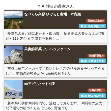
👨👩 注目の農家さん
なべくら高原 ひぐらし農場・木内順一
登録商品数:15
農場: 長野県飯山市
長野県の最北端にあたる・飯山市、 鍋倉高原の豊かな土壌で5
月～11月末位まで 野菜を収穫し...
果実的野菜 フルベジファーム
登録商品数:6
農場: 千葉県長生村
前職は種苗メーカーでメロンとレタスの品種改良を行ってきま
した。前職の経験を活かし品種改良を行い...
㈱アグリネット刈羽
登録商品数:1
農場: 新潟県刈羽村
新潟県刈羽郡刈羽村内で、活動しております。 刈羽村の広大
な平場での稲づくりをはじめ、野菜作り...