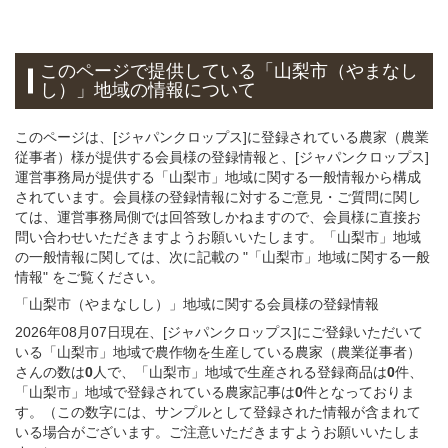
このページで提供している
「山梨市（やまなし
し）」
地域
の情報について
このページは、[ジャパンクロップス]に登録されている農家（農業
従事者）様が提供する会員様の登録情報と、[ジャパンクロップス]
運営事務局が提供する「山梨市」地域に関する一般情報から構成
されています。会員様の登録情報に対するご意見・ご質問に関し
ては、運営事務局側では回答致しかねますので、会員様に直接お
問い合わせいただきますようお願いいたします。「山梨市」地域
の一般情報に関しては、次に記載の "「山梨市」地域に関する一般
情報" をご覧ください。
「山梨市（やまなしし）」
地域
に関する
会員様
の
登録
情報
2026年08月07日現在、[ジャパンクロップス]にご登録いただいて
いる「山梨市」地域で農作物を生産している農家（農業従事者）
さんの数は
0
人で、「山梨市」地域で生産される登録商品は
0
件、
「山梨市」地域で登録されている農家記事は
0
件となっておりま
す。（この数字には、サンプルとして登録された情報が含まれて
いる場合がございます。ご注意いただきますようお願いいたしま