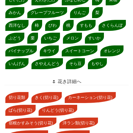
みかん
グレープフルーツ
りんご
梨
西洋なし
柿
びわ
桃
すもも
さくらんぼ
ぶどう
栗
いちご
メロン
すいか
パイナップル
キウイ
スイートコーン
オレンジ
いんげん
さやえんどう
そら豆
もやし
🌷 花き詳細へ
切り花類
きく(切り花)
カーネーション(切り花)
ばら(切り花)
りんどう(切り花)
宿根かすみそう(切り花)
洋ラン類(切り花)