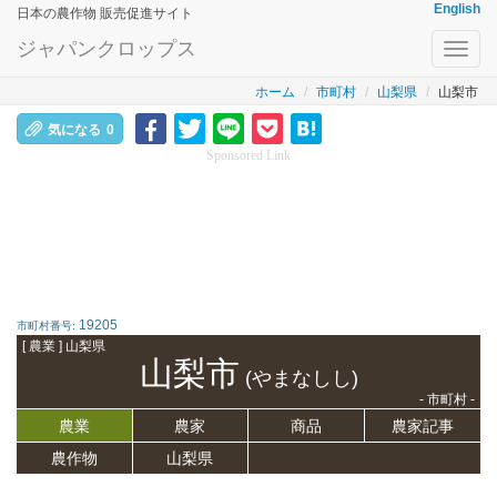
English
日本の農作物 販売促進サイト
ジャパンクロップス
Toggl
navig
ホーム
市町村
山梨県
山梨市
気になる
0
Sponsored Link
19205
市町村番号:
[ 農業 ] 山梨県
山梨市
(やまなしし)
- 市町村 -
農業
農家
商品
農家記事
農作物
山梨県