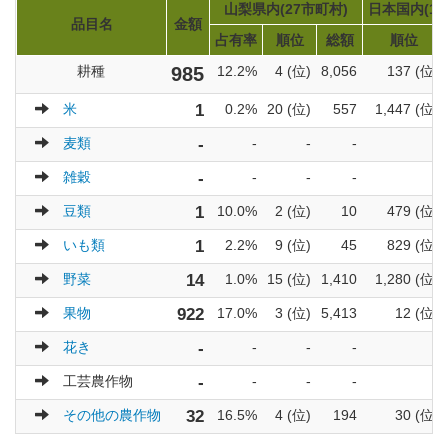
山梨県内(27市町村)
日本国内(17
品目名
金額
占有率
順位
総額
順位
耕種
985
12.2%
4 (位)
8,056
137 (位)
米
1
0.2%
20 (位)
557
1,447 (位)
麦類
-
-
-
-
-
雑穀
-
-
-
-
-
豆類
1
10.0%
2 (位)
10
479 (位)
いも類
1
2.2%
9 (位)
45
829 (位)
野菜
14
1.0%
15 (位)
1,410
1,280 (位)
果物
922
17.0%
3 (位)
5,413
12 (位)
花き
-
-
-
-
-
工芸農作物
-
-
-
-
-
その他の農作物
32
16.5%
4 (位)
194
30 (位)