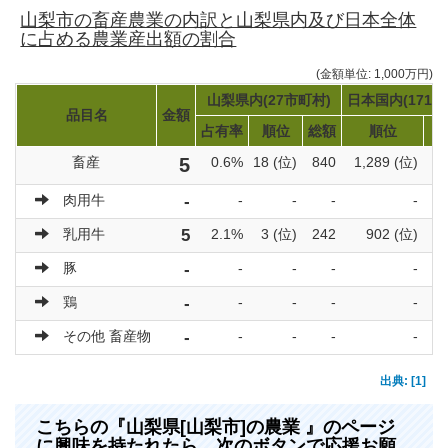
山梨市の畜産農業の内訳と山梨県内及び日本全体
に占める農業産出額の割合
(金額単位: 1,000万円)
山梨県内(27市町村)
日本国内(1719
品目名
金額
占有率
順位
総額
順位
畜産
5
0.6%
18 (位)
840
1,289 (位)
3
肉用牛
-
-
-
-
-
乳用牛
5
2.1%
3 (位)
242
902 (位)
豚
-
-
-
-
-
鶏
-
-
-
-
-
その他 畜産物
-
-
-
-
-
出典: [1]
こちらの『山梨県[山梨市]の農業 』のページ
に興味を持たれたら、次のボタンで応援お願