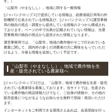
す。）
「山梨市（やまなしし）」
地域
に関する
一般
情報
[ジャパンクロップス]で提供している情報は、総務省統計局等の外
部機関で公表されている情報及び、[ジャパンクロップス]運営事務
局の独自の視点・調査から提供している情報の２つから構成され
ております。ページの中で出典が記載されていない情報は、当運
営事務局の独自の視点から提供された情報となります。
運営事務局では、「山梨市」地域の農作物やそこで行われている
農業に関して、国内外の多くの消費者の方に興味をもっていただ
けるよう、今後も情報を追加していく予定です。
「山梨市（やまなしし）」
地域
で
農作物を
生
産・販売されている
農家様へ
[ジャパンクロップス]では、「山梨市」地域で農作物を生産・販売
されている農家様を募集しております。当サイトでは、生産され
ている農作物の商品情報だけでなく、ご自身の情報や、その他の
販売促進につながるようなお知らせを無料で登録・発信いただけ
ます。
インターネットをご利用できる環境さえあれば、会員登録を行っ