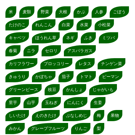
米
麦類
野菜
大根
かぶ
人参
ごぼう
たけのこ
れんこん
白菜
水菜
小松菜
キャベツ
ほうれん草
ネギ
ふき
ミツバ
春菊
ニラ
セロリ
アスパラガス
カリフラワー
ブロッコリー
レタス
チンゲン菜
きゅうり
かぼちゃ
茄子
トマト
ピーマン
グリーンピース
枝豆
かんしょ
じゃがいも
里芋
山芋
玉ねぎ
にんにく
生姜
しいたけ
えのきたけ
ぶなしめじ
梅
果物
みかん
グレープフルーツ
りんご
梨