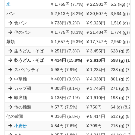
米
¥ 1,765円 (7.7%)
¥ 22,981円
5.2 (kg) (7.
パン
¥ 2,513円 (8.2%)
¥ 30,507円
3,564 (g) (7
食パン
¥ 738円 (8.2%)
¥ 9,023円
1,516 (g) (7
他のパン
¥ 1,775円 (8.3%)
¥ 21,484円
1,774 (g) (8
麺類
¥ 1,657円 (9.3%)
¥ 17,747円
2,950 (g) (8
生うどん・そば
¥ 251円 (7.3%)
¥ 3,455円
628 (g) (5.9
乾うどん・そば
¥ 414円 (15.9%)
¥ 2,610円
598 (g) (15.
スパゲッティ
¥ 98円 (7.9%)
¥ 1,234円
238 (g) (7.9
中華麺
¥ 400円 (9.9%)
¥ 4,038円
801 (g) (9.1
カップ麺
¥ 303円 (8.1%)
¥ 3,745円
271 (g) (8.2
即席麺
¥ 135円 (7.1%)
¥ 1,910円
193 (g) (7.0
他の麺類
¥ 57円 (7.5%)
¥ 756円
64 (g) (8.2%
他の穀類
¥ 316円 (5.8%)
¥ 5,414円
512 (g) (5.7
小麦粉
¥ 54円 (7.6%)
¥ 709円
215 (g) (7.6