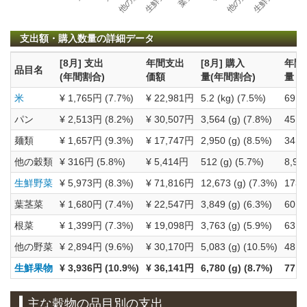
支出額・購入数量の詳細データ
[8月] 支出
年間支出
[8月] 購入
年間
品目名
(年間割合)
価額
量(年間割合)
量
米
¥ 1,765円 (7.7%)
¥ 22,981円
5.2 (kg) (7.5%)
69.51
パン
¥ 2,513円 (8.2%)
¥ 30,507円
3,564 (g) (7.8%)
45,67
麺類
¥ 1,657円 (9.3%)
¥ 17,747円
2,950 (g) (8.5%)
34,75
他の穀類
¥ 316円 (5.8%)
¥ 5,414円
512 (g) (5.7%)
8,956
生鮮野菜
¥ 5,973円 (8.3%)
¥ 71,816円
12,673 (g) (7.3%)
173,
葉茎菜
¥ 1,680円 (7.4%)
¥ 22,547円
3,849 (g) (6.3%)
60,77
根菜
¥ 1,399円 (7.3%)
¥ 19,098円
3,763 (g) (5.9%)
63,83
他の野菜
¥ 2,894円 (9.6%)
¥ 30,170円
5,083 (g) (10.5%)
48,31
生鮮果物
¥ 3,936円 (10.9%)
¥ 36,141円
6,780 (g) (8.7%)
77,9
主な穀物の品目別の支出