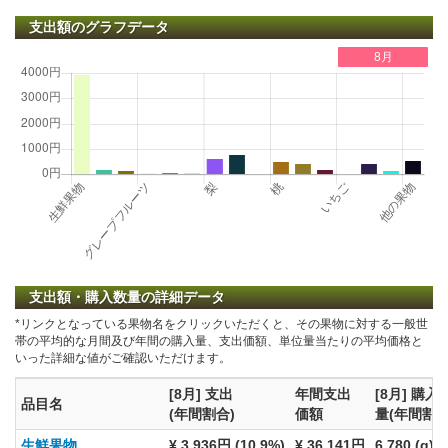
支出額のグラフデータ
8月
支出額・購入数量の詳細データ
*リンクとなっている果物名をクリックいただくと、その果物に対する一般世
帯の平均的な月間及び年間の購入量、支出価額、単位量当たりの平均価格と
いった詳細な値がご確認いただけます。
[8月] 支出
年間支出
[8月] 購入
品目名
(年間割合)
価額
量(年間割合
生鮮果物
¥ 3,936円 (10.9%)
¥ 36,141円
6,780 (g) (