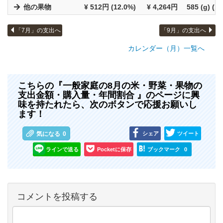
他の果物
¥ 512円 (12.0%)
¥ 4,264円
585 (g) (1
「7月」の支出へ
「9月」の支出へ
カレンダー（月）一覧へ
こちらの『一般家庭の8月の米・野菜・果物の
支出金額・購入量・年間割合 』のページに興
味を持たれたら、次のボタンで応援お願いし
ます！
シェア
ツイート
気になる
0
ラインで送る
Pocketに保存
ブックマーク
0
コメントを投稿する