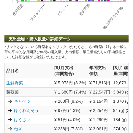
支出金額・購入数量の詳細データ
*リンクとなっている野菜名をクリックいただくと、その野菜に対する一般世
帯の平均的な月間及び年間の購入量、支出価額、単位量当たりの平均価格と
いった詳細な値がご確認いただけます。
[8月] 支出
年間支出
[8月] 購入
品目名
(年間割合)
価額
量(年間割
生鮮野菜
¥ 5,973円 (8.3%)
¥ 71,816円
12,673 (g)
葉茎菜
¥ 1,680円 (7.4%)
¥ 22,547円
3,849 (g) 
キャベツ
¥ 260円 (8.2%)
¥ 3,154円
1,370 (g) 
ほうれんそう
¥ 97円 (4.3%)
¥ 2,254円
94 (g) (2.
はくさい
¥ 51円 (4.0%)
¥ 1,290円
184 (g) (2
ねぎ
¥ 238円 (7.8%)
¥ 3,061円
274 (g) (5