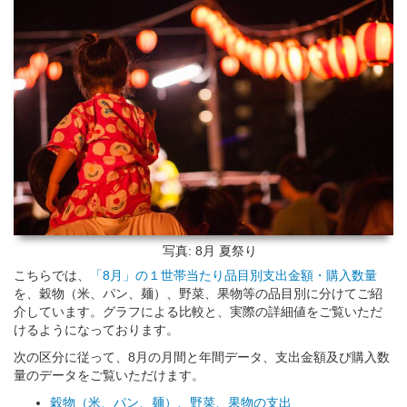
写真: 8月
夏祭り
こちらでは、
「8月」の１世帯当たり品目別支出金額・購入数量
を、穀物（米、パン、麺）、野菜、果物等の品目別に分けてご紹
介しています。グラフによる比較と、実際の詳細値をご覧いただ
けるようになっております。
次の区分に従って、8月の月間と年間データ、支出金額及び購入数
量のデータをご覧いただけます。
穀物（米、パン、麺）、野菜、果物の支出