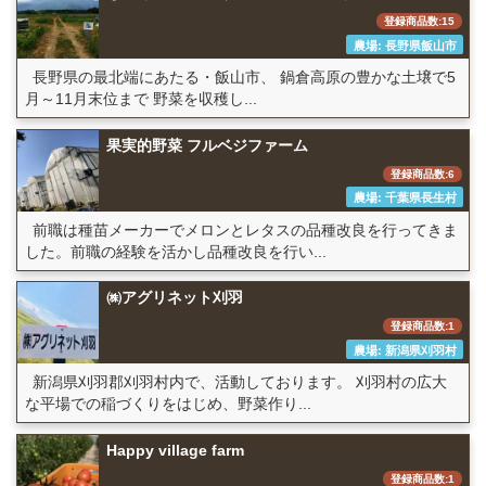
登録商品数:15
農場: 長野県飯山市
長野県の最北端にあたる・飯山市、 鍋倉高原の豊かな土壌で5
月～11月末位まで 野菜を収穫し...
果実的野菜 フルベジファーム
登録商品数:6
農場: 千葉県長生村
前職は種苗メーカーでメロンとレタスの品種改良を行ってきま
した。前職の経験を活かし品種改良を行い...
㈱アグリネット刈羽
登録商品数:1
農場: 新潟県刈羽村
新潟県刈羽郡刈羽村内で、活動しております。 刈羽村の広大
な平場での稲づくりをはじめ、野菜作り...
Happy village farm
登録商品数:1