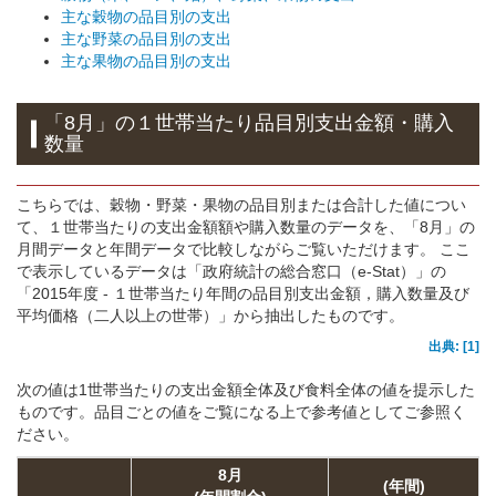
主な穀物の品目別の支出
主な野菜の品目別の支出
主な果物の品目別の支出
「8月」の１世帯当たり品目別支出金額・購入
数量
こちらでは、穀物・野菜・果物の品目別または合計した値につい
て、１世帯当たりの支出金額額や購入数量のデータを、「8月」の
月間データと年間データで比較しながらご覧いただけます。 ここ
で表示しているデータは「政府統計の総合窓口（e-Stat）」の
「2015年度 - １世帯当たり年間の品目別支出金額，購入数量及び
平均価格（二人以上の世帯）」から抽出したものです。
出典: [1]
次の値は1世帯当たりの支出金額全体及び食料全体の値を提示した
ものです。品目ごとの値をご覧になる上で参考値としてご参照く
ださい。
8月
(年間)