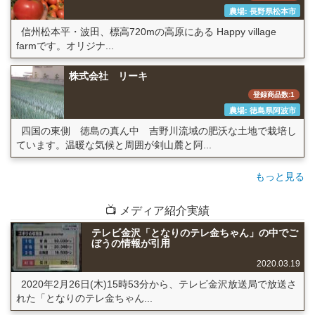
農場: 長野県松本市
信州松本平・波田、標高720mの高原にある Happy village
farmです。オリジナ...
株式会社 リーキ
登録商品数:1
農場: 徳島県阿波市
四国の東側 徳島の真ん中 吉野川流域の肥沃な土地で栽培し
ています。温暖な気候と周囲が剣山麓と阿...
もっと見る
📺 メディア紹介実績
テレビ金沢「となりのテレ金ちゃん」の中でご
ぼうの情報が引用
2020.03.19
2020年2月26日(木)15時53分から、テレビ金沢放送局で放送さ
れた「となりのテレ金ちゃん...