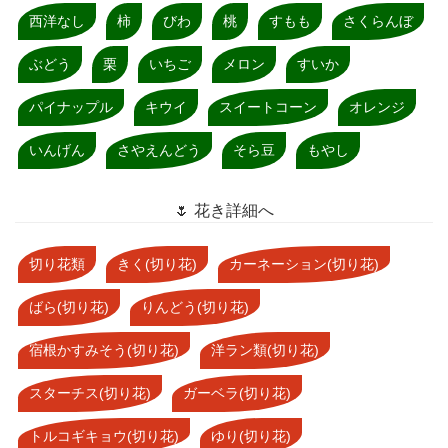
西洋なし
柿
びわ
桃
すもも
さくらんぼ
ぶどう
栗
いちご
メロン
すいか
パイナップル
キウイ
スイートコーン
オレンジ
いんげん
さやえんどう
そら豆
もやし
🌷 花き詳細へ
切り花類
きく(切り花)
カーネーション(切り花)
ばら(切り花)
りんどう(切り花)
宿根かすみそう(切り花)
洋ラン類(切り花)
スターチス(切り花)
ガーベラ(切り花)
トルコギキョウ(切り花)
ゆり(切り花)