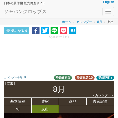
English
日本の農作物 販売促進サイト
ジャパンクロップス
Toggl
navig
ホーム
カレンダー
8月
支出
気になる
0
Sponsored Link
8
5
15
カレンダー番号:
登録農家
登録商品
登録記事
3
[ 支出 ]
8月
- カレンダー -
基本情報
農家
商品
農家記事
旬
支出