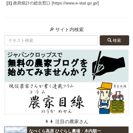
[1]
政府統計の総合窓口 [https://www.e-stat.go.jp/]
🔎 サイト内検索
検索
👨👩 注目の農家さん
なべくら高原 ひぐらし農場・木内順一