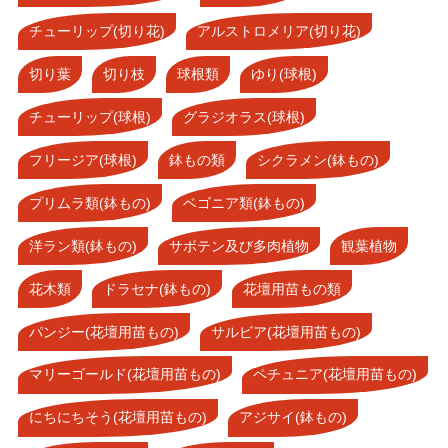
チューリップ(切り花)
アルストロメリア(切り花)
切り葉
切り枝
球根類
ゆり(球根)
チューリップ(球根)
グラジオラス(球根)
フリージア(球根)
鉢もの類
シクラメン(鉢もの)
プリムラ類(鉢もの)
ベゴニア類(鉢もの)
洋ラン類(鉢もの)
サボテン及び多肉植物
観葉植物
花木類
ドラセナ(鉢もの)
花壇用苗もの類
パンジー(花壇用苗もの)
サルビア(花壇用苗もの)
マリーゴールド(花壇用苗もの)
ペチュニア(花壇用苗もの)
にちにちそう(花壇用苗もの)
アジサイ(鉢もの)