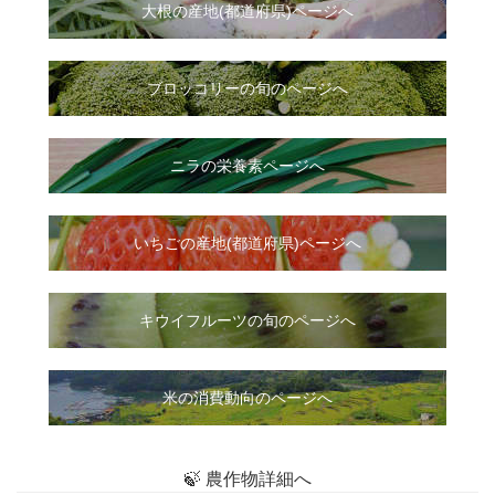
大根
の
産地(都道府県)ページへ
ブロッコリーの旬のページへ
ニラ
の
栄養素ページへ
いちご
の
産地(都道府県)ページへ
キウイフルーツの旬のページへ
米の消費動向のページへ
🍃 農作物詳細へ