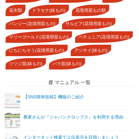
花木類
ドラセナ(鉢もの)
花壇用苗もの類
パンジー(花壇用苗もの)
サルビア(花壇用苗もの)
マリーゴールド(花壇用苗もの)
ペチュニア(花壇用苗もの)
にちにちそう(花壇用苗もの)
アジサイ(鉢もの)
ツツジ苗(鉢もの)
バラ苗(鉢もの)
📗 マニュアル 一覧
【SNS簡単投稿】機能のご紹介
農家さんが『ジャパンクロップス』を利用する理由
インターネット検索で上位表示を目指しましょう