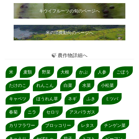
キウイフルーツの旬のページへ
米の消費動向のページへ
🍃 農作物詳細へ
米
麦類
野菜
大根
かぶ
人参
ごぼう
たけのこ
れんこん
白菜
水菜
小松菜
キャベツ
ほうれん草
ネギ
ふき
ミツバ
春菊
ニラ
セロリ
アスパラガス
カリフラワー
ブロッコリー
レタス
チンゲン菜
きゅうり
かぼちゃ
茄子
トマト
ピーマン