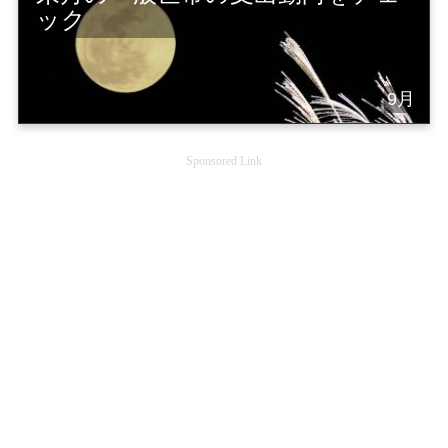
ック
9月
Sponsored Link