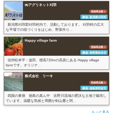
㈱アグリネット刈羽
登録商品数:1
農場: 新潟県刈羽村
新潟県刈羽郡刈羽村内で、活動しております。 刈羽村の広大
な平場での稲づくりをはじめ、野菜作り...
Happy village farm
登録商品数:1
農場: 長野県松本市
信州松本平・波田、標高720mの高原にある Happy village
farmです。オリジナ...
株式会社 リーキ
登録商品数:1
農場: 徳島県阿波市
四国の東側 徳島の真ん中 吉野川流域の肥沃な土地で栽培し
ています。温暖な気候と周囲が剣山麓と阿...
もっと見る