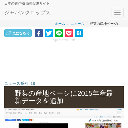
日本の農作物 販売促進サイト
ジャパンクロップス
Toggl
navig
ホーム
ニュース
野菜の産地ページに...
気になる
0
Sponsored Link
ニュース番号:
19
野菜の産地ページに2015年産最
新データを追加