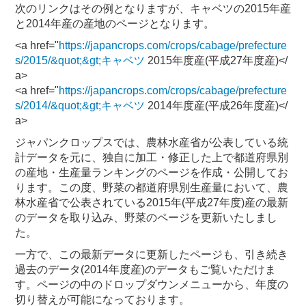
次のリンクはその例となりますが、キャベツの2015年産
と2014年産の産地のページとなります。
<a href="
https://japancrops.com/crops/cabage/prefecture
s/2015/&quot;&gt;キャベツ
2015年度産(平成27年度産)</
a>
<a href="
https://japancrops.com/crops/cabage/prefecture
s/2014/&quot;&gt;キャベツ
2014年度産(平成26年度産)</
a>
ジャパンクロップスでは、農林水産省が公表している統
計データを元に、独自に加工・修正した上で都道府県別
の産地・生産量ランキングのページを作成・公開してお
ります。この度、野菜の都道府県別生産量において、農
林水産省で公表されている2015年(平成27年度)産の最新
のデータを取り込み、野菜のページを更新いたしまし
た。
一方で、この最新データに更新したページも、引き続き
過去のデータ(2014年度産)のデータもご覧いただけま
す。ページの中のドロップダウンメニューから、年度の
切り替えが可能になっております。