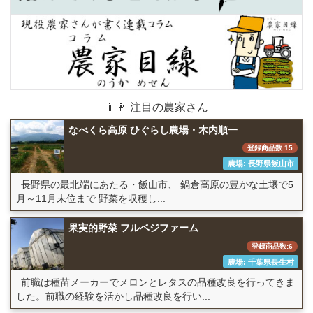
👨👩 注目の農家さん
なべくら高原 ひぐらし農場・木内順一
登録商品数:15
農場: 長野県飯山市
長野県の最北端にあたる・飯山市、 鍋倉高原の豊かな土壌で5
月～11月末位まで 野菜を収穫し...
果実的野菜 フルベジファーム
登録商品数:6
農場: 千葉県長生村
前職は種苗メーカーでメロンとレタスの品種改良を行ってきま
した。前職の経験を活かし品種改良を行い...