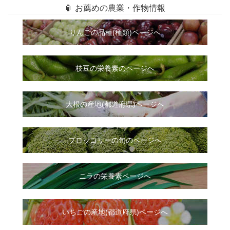
🏮 お薦めの農業・作物情報
りんごの品種(種類)ページへ
枝豆の栄養素のページへ
大根
の
産地(都道府県)ページへ
ブロッコリーの旬のページへ
ニラ
の
栄養素ページへ
いちご
の
産地(都道府県)ページへ