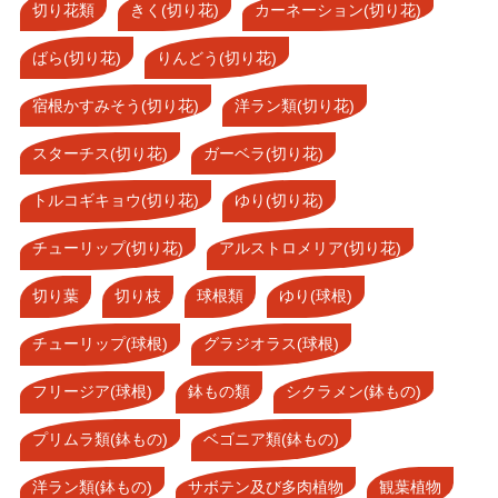
切り花類
きく(切り花)
カーネーション(切り花)
ばら(切り花)
りんどう(切り花)
宿根かすみそう(切り花)
洋ラン類(切り花)
スターチス(切り花)
ガーベラ(切り花)
トルコギキョウ(切り花)
ゆり(切り花)
チューリップ(切り花)
アルストロメリア(切り花)
切り葉
切り枝
球根類
ゆり(球根)
チューリップ(球根)
グラジオラス(球根)
フリージア(球根)
鉢もの類
シクラメン(鉢もの)
プリムラ類(鉢もの)
ベゴニア類(鉢もの)
洋ラン類(鉢もの)
サボテン及び多肉植物
観葉植物