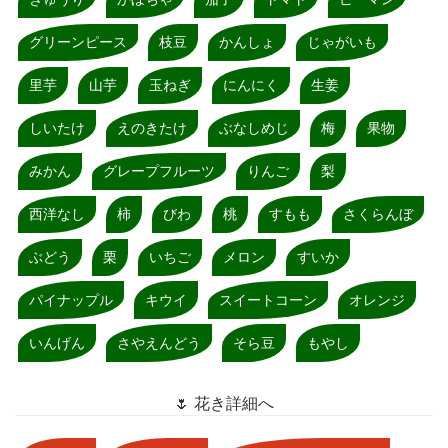
グリーンピース
枝豆
かんしょ
じゃがいも
里芋
山芋
玉ねぎ
にんにく
生姜
しいたけ
えのきたけ
ぶなしめじ
梅
果物
みかん
グレープフルーツ
りんご
梨
西洋なし
柿
びわ
桃
すもも
さくらんぼ
ぶどう
栗
いちご
メロン
すいか
パイナップル
キウイ
スイートコーン
オレンジ
いんげん
さやえんどう
そら豆
もやし
🌷 花き詳細へ