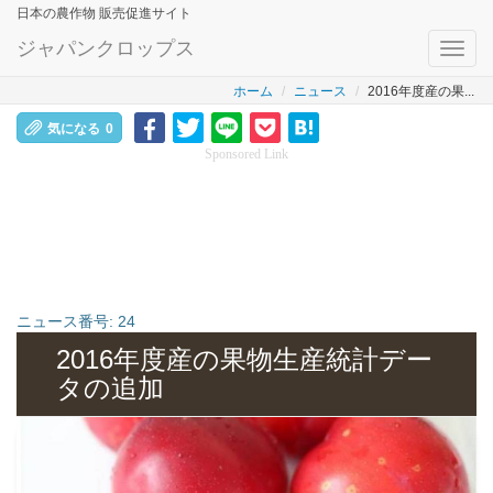
日本の農作物 販売促進サイト
ジャパンクロップス
Toggl
navig
ホーム
ニュース
2016年度産の果...
気になる
0
Sponsored Link
ニュース番号:
24
2016年度産の果物生産統計デー
タの追加