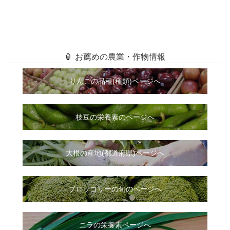
🏮 お薦めの農業・作物情報
りんごの品種(種類)ページへ
枝豆の栄養素のページへ
大根
の
産地(都道府県)ページへ
ブロッコリーの旬のページへ
ニラ
の
栄養素ページへ