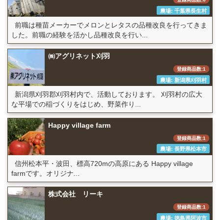
農場: 千葉県長生村
前職は種苗メーカーでメロンとレタスの品種改良を行ってきま
した。前職の経験を活かし品種改良を行い...
㈱アグリネット刈羽
登録商品数:1
農場: 新潟県刈羽村
新潟県刈羽郡刈羽村内で、活動しております。 刈羽村の広大
な平場での稲づくりをはじめ、野菜作り...
Happy village farm
登録商品数:1
農場: 長野県松本市
信州松本平・波田、標高720mの高原にある Happy village
farmです。オリジナ...
株式会社 リーキ
登録商品数:1
農場: 徳島県阿波市