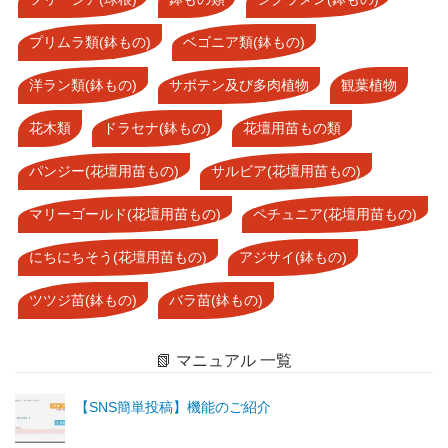
プリムラ類(鉢もの)
ベゴニア類(鉢もの)
洋ラン類(鉢もの)
サボテン及び多肉植物
観葉植物
花木類
ドラセナ(鉢もの)
花壇用苗もの類
パンジー(花壇用苗もの)
サルビア(花壇用苗もの)
マリーゴールド(花壇用苗もの)
ペチュニア(花壇用苗もの)
にちにちそう(花壇用苗もの)
アジサイ(鉢もの)
ツツジ苗(鉢もの)
バラ苗(鉢もの)
📗 マニュアル 一覧
【SNS簡単投稿】機能のご紹介