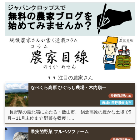
👨👩 注目の農家さん
なべくら高原 ひぐらし農場・木内順一
登録商品数:15
農場: 長野県飯山市
長野県の最北端にあたる・飯山市、 鍋倉高原の豊かな土壌で5
月～11月末位まで 野菜を収穫し...
果実的野菜 フルベジファーム
登録商品数:6