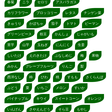
春菊
ニラ
セロリ
アスパラガス
カリフラワー
ブロッコリー
レタス
チンゲン菜
きゅうり
かぼちゃ
茄子
トマト
ピーマン
グリーンピース
枝豆
かんしょ
じゃがいも
里芋
山芋
玉ねぎ
にんにく
生姜
しいたけ
えのきたけ
ぶなしめじ
梅
果物
みかん
グレープフルーツ
りんご
梨
西洋なし
柿
びわ
桃
すもも
さくらんぼ
ぶどう
栗
いちご
メロン
すいか
パイナップル
キウイ
スイートコーン
オレンジ
いんげん
さやえんどう
そら豆
もやし