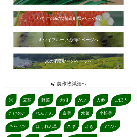
いちご
の
産地(都道府県)ページへ
キウイフルーツの旬のページへ
米の消費動向のページへ
🍃 農作物詳細へ
米
麦類
野菜
大根
かぶ
人参
ごぼう
たけのこ
れんこん
白菜
水菜
小松菜
キャベツ
ほうれん草
ネギ
ふき
ミツバ