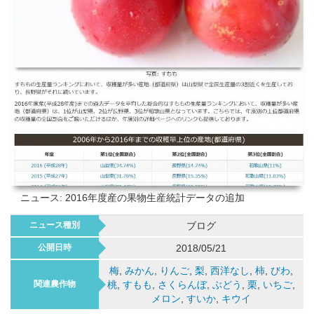
ニュース: 2016年度産の果物生産統計データの追加
ニュース種別
ブログ
公開日時
2018/05/21
梅
,
みかん
,
りんご
,
梨
,
西洋なし
,
柿
,
びわ
,
関連農作物
桃
,
すもも
,
さくらんぼ
,
ぶどう
,
栗
,
いちご
,
メロン
,
すいか
,
キウイ