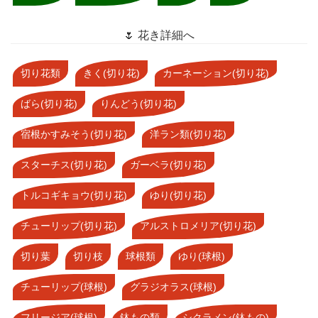
🌷 花き詳細へ
切り花類
きく(切り花)
カーネーション(切り花)
ばら(切り花)
りんどう(切り花)
宿根かすみそう(切り花)
洋ラン類(切り花)
スターチス(切り花)
ガーベラ(切り花)
トルコギキョウ(切り花)
ゆり(切り花)
チューリップ(切り花)
アルストロメリア(切り花)
切り葉
切り枝
球根類
ゆり(球根)
チューリップ(球根)
グラジオラス(球根)
フリージア(球根)
鉢もの類
シクラメン(鉢もの)