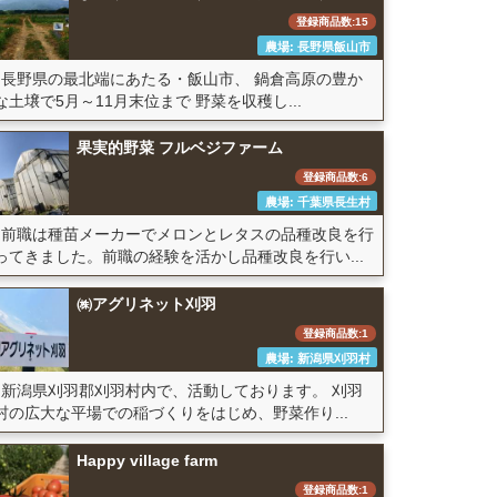
登録商品数:15
農場: 長野県飯山市
長野県の最北端にあたる・飯山市、 鍋倉高原の豊か
な土壌で5月～11月末位まで 野菜を収穫し...
果実的野菜 フルベジファーム
登録商品数:6
農場: 千葉県長生村
前職は種苗メーカーでメロンとレタスの品種改良を行
ってきました。前職の経験を活かし品種改良を行い...
㈱アグリネット刈羽
登録商品数:1
農場: 新潟県刈羽村
新潟県刈羽郡刈羽村内で、活動しております。 刈羽
村の広大な平場での稲づくりをはじめ、野菜作り...
Happy village farm
登録商品数:1