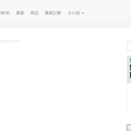
市町村
農家
商品
農家記事
その他
ponsored Link