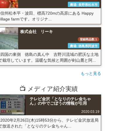
農場: 長野県松本市
信州松本平・波田、標高720mの高原にある Happy
village farmです。オリジナ...
株式会社 リーキ
登録商品数:1
農場: 徳島県阿波市
四国の東側 徳島の真ん中 吉野川流域の肥沃な土地
で栽培しています。温暖な気候と周囲が剣山麓と阿...
もっと見る
📺 メディア紹介実績
テレビ金沢「となりのテレ金ちゃ
ん」の中でごぼうの情報が引用
2020.03.19
2020年2月26日(木)15時53分から、テレビ金沢放送局
で放送された「となりのテレ金ちゃん...