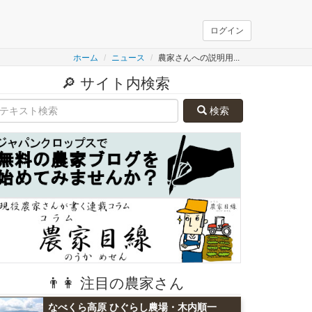
ログイン
ホーム
ニュース
農家さんへの説明用...
🔎 サイト内検索
検索
👨👩 注目の農家さん
なべくら高原 ひぐらし農場・木内順一