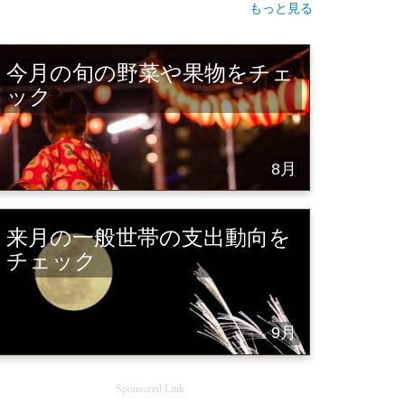
もっと見る
今月の旬の野菜や果物をチェ
ック
8月
来月の一般世帯の支出動向を
チェック
9月
Sponsored Link