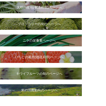
大根
の
産地(都道府県)ページへ
ブロッコリーの旬のページへ
ニラ
の
栄養素ページへ
いちご
の
産地(都道府県)ページへ
キウイフルーツの旬のページへ
米の消費動向のページへ