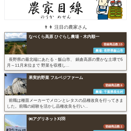
👨👩 注目の農家さん
なべくら高原 ひぐらし農場・木内順一
登録商品数:15
農場: 長野県飯山市
長野県の最北端にあたる・飯山市、 鍋倉高原の豊かな土壌で5
月～11月末位まで 野菜を収穫し...
果実的野菜 フルベジファーム
登録商品数:6
農場: 千葉県長生村
前職は種苗メーカーでメロンとレタスの品種改良を行ってきま
した。前職の経験を活かし品種改良を行い...
㈱アグリネット刈羽
登録商品数:1