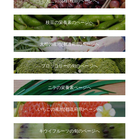
りんごの品種(種類)ページへ
枝豆の栄養素のページへ
大根
の
産地(都道府県)ページへ
ブロッコリーの旬のページへ
ニラ
の
栄養素ページへ
いちご
の
産地(都道府県)ページへ
キウイフルーツの旬のページへ