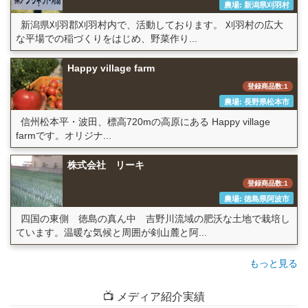
農場: 新潟県刈羽村
新潟県刈羽郡刈羽村内で、活動しております。 刈羽村の広大
な平場での稲づくりをはじめ、野菜作り...
Happy village farm
登録商品数:1
農場: 長野県松本市
信州松本平・波田、標高720mの高原にある Happy village
farmです。オリジナ...
株式会社 リーキ
登録商品数:1
農場: 徳島県阿波市
四国の東側 徳島の真ん中 吉野川流域の肥沃な土地で栽培し
ています。温暖な気候と周囲が剣山麓と阿...
もっと見る
📺 メディア紹介実績