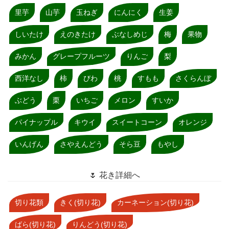
里芋
山芋
玉ねぎ
にんにく
生姜
しいたけ
えのきたけ
ぶなしめじ
梅
果物
みかん
グレープフルーツ
りんご
梨
西洋なし
柿
びわ
桃
すもも
さくらんぼ
ぶどう
栗
いちご
メロン
すいか
パイナップル
キウイ
スイートコーン
オレンジ
いんげん
さやえんどう
そら豆
もやし
🌷 花き詳細へ
切り花類
きく(切り花)
カーネーション(切り花)
ばら(切り花)
りんどう(切り花)