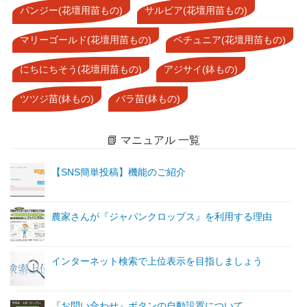
パンジー(花壇用苗もの)
サルビア(花壇用苗もの)
マリーゴールド(花壇用苗もの)
ペチュニア(花壇用苗もの)
にちにちそう(花壇用苗もの)
アジサイ(鉢もの)
ツツジ苗(鉢もの)
バラ苗(鉢もの)
📗 マニュアル 一覧
【SNS簡単投稿】機能のご紹介
農家さんが『ジャパンクロップス』を利用する理由
インターネット検索で上位表示を目指しましょう
『お問い合わせ』ボタンの自動設置について