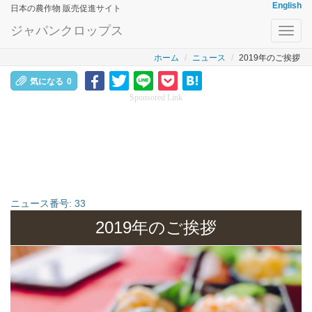
English
日本の農作物 販売促進サイト
ジャパンクロップス
Toggl
navig
ホーム
ニュース
2019年のご挨拶
気になる
0
Sponsored Link
ニュース番号:
33
2019年のご挨拶