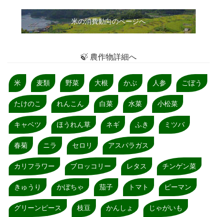
米の消費動向のページへ
🍃 農作物詳細へ
米
麦類
野菜
大根
かぶ
人参
ごぼう
たけのこ
れんこん
白菜
水菜
小松菜
キャベツ
ほうれん草
ネギ
ふき
ミツバ
春菊
ニラ
セロリ
アスパラガス
カリフラワー
ブロッコリー
レタス
チンゲン菜
きゅうり
かぼちゃ
茄子
トマト
ピーマン
グリーンピース
枝豆
かんしょ
じゃがいも