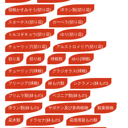
宿根かすみそう(切り花)
洋ラン類(切り花)
スターチス(切り花)
ガーベラ(切り花)
トルコギキョウ(切り花)
ゆり(切り花)
チューリップ(切り花)
アルストロメリア(切り花)
切り葉
切り枝
球根類
ゆり(球根)
チューリップ(球根)
グラジオラス(球根)
フリージア(球根)
鉢もの類
シクラメン(鉢もの)
プリムラ類(鉢もの)
ベゴニア類(鉢もの)
洋ラン類(鉢もの)
サボテン及び多肉植物
観葉植物
花木類
ドラセナ(鉢もの)
花壇用苗もの類