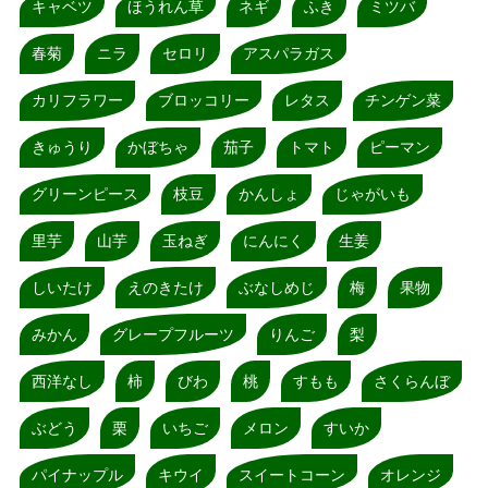
キャベツ
ほうれん草
ネギ
ふき
ミツバ
春菊
ニラ
セロリ
アスパラガス
カリフラワー
ブロッコリー
レタス
チンゲン菜
きゅうり
かぼちゃ
茄子
トマト
ピーマン
グリーンピース
枝豆
かんしょ
じゃがいも
里芋
山芋
玉ねぎ
にんにく
生姜
しいたけ
えのきたけ
ぶなしめじ
梅
果物
みかん
グレープフルーツ
りんご
梨
西洋なし
柿
びわ
桃
すもも
さくらんぼ
ぶどう
栗
いちご
メロン
すいか
パイナップル
キウイ
スイートコーン
オレンジ