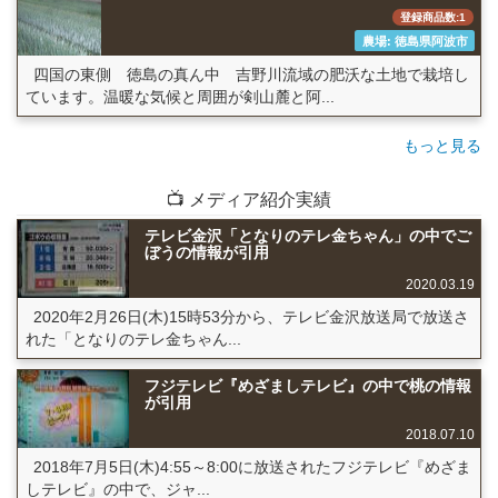
登録商品数:1
農場: 徳島県阿波市
四国の東側 徳島の真ん中 吉野川流域の肥沃な土地で栽培し
ています。温暖な気候と周囲が剣山麓と阿...
もっと見る
📺 メディア紹介実績
テレビ金沢「となりのテレ金ちゃん」の中でご
ぼうの情報が引用
2020.03.19
2020年2月26日(木)15時53分から、テレビ金沢放送局で放送さ
れた「となりのテレ金ちゃん...
フジテレビ『めざましテレビ』の中で桃の情報
が引用
2018.07.10
2018年7月5日(木)4:55～8:00に放送されたフジテレビ『めざま
しテレビ』の中で、ジャ...