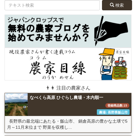
検索
👨👩 注目の農家さん
なべくら高原 ひぐらし農場・木内順一
登録商品数:15
農場: 長野県飯山市
長野県の最北端にあたる・飯山市、 鍋倉高原の豊かな土壌で5
月～11月末位まで 野菜を収穫し...