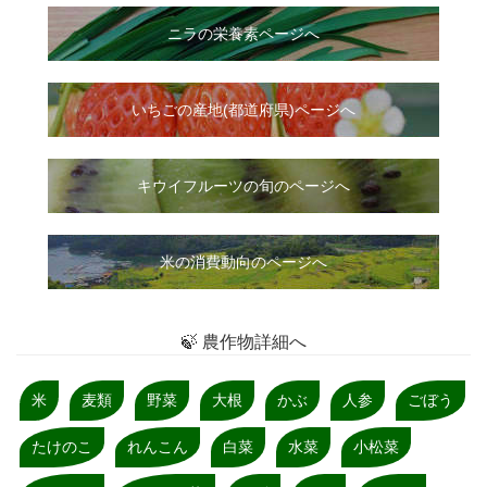
ニラ
の
栄養素ページへ
いちご
の
産地(都道府県)ページへ
キウイフルーツの旬のページへ
米の消費動向のページへ
🍃 農作物詳細へ
米
麦類
野菜
大根
かぶ
人参
ごぼう
たけのこ
れんこん
白菜
水菜
小松菜