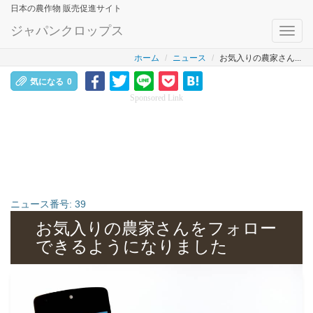
日本の農作物 販売促進サイト
ジャパンクロップス
Toggl
navig
ホーム
ニュース
お気入りの農家さん...
気になる
0
Sponsored Link
ニュース番号:
39
お気入りの農家さんをフォロー
できるようになりました