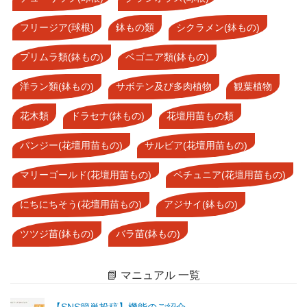
フリージア(球根)
鉢もの類
シクラメン(鉢もの)
プリムラ類(鉢もの)
ベゴニア類(鉢もの)
洋ラン類(鉢もの)
サボテン及び多肉植物
観葉植物
花木類
ドラセナ(鉢もの)
花壇用苗もの類
パンジー(花壇用苗もの)
サルビア(花壇用苗もの)
マリーゴールド(花壇用苗もの)
ペチュニア(花壇用苗もの)
にちにちそう(花壇用苗もの)
アジサイ(鉢もの)
ツツジ苗(鉢もの)
バラ苗(鉢もの)
📗 マニュアル 一覧