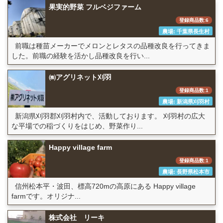
果実的野菜 フルベジファーム
登録商品数:6
農場: 千葉県長生村
前職は種苗メーカーでメロンとレタスの品種改良を行ってきま
した。前職の経験を活かし品種改良を行い...
㈱アグリネット刈羽
登録商品数:1
農場: 新潟県刈羽村
新潟県刈羽郡刈羽村内で、活動しております。 刈羽村の広大
な平場での稲づくりをはじめ、野菜作り...
Happy village farm
登録商品数:1
農場: 長野県松本市
信州松本平・波田、標高720mの高原にある Happy village
farmです。オリジナ...
株式会社 リーキ