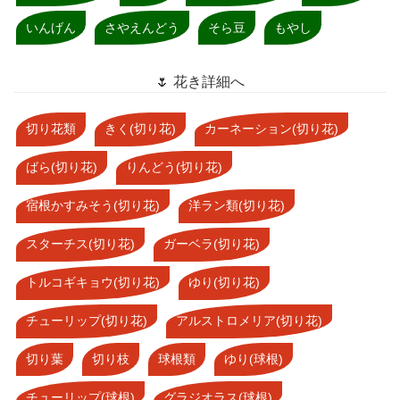
いんげん
さやえんどう
そら豆
もやし
🌷 花き詳細へ
切り花類
きく(切り花)
カーネーション(切り花)
ばら(切り花)
りんどう(切り花)
宿根かすみそう(切り花)
洋ラン類(切り花)
スターチス(切り花)
ガーベラ(切り花)
トルコギキョウ(切り花)
ゆり(切り花)
チューリップ(切り花)
アルストロメリア(切り花)
切り葉
切り枝
球根類
ゆり(球根)
チューリップ(球根)
グラジオラス(球根)