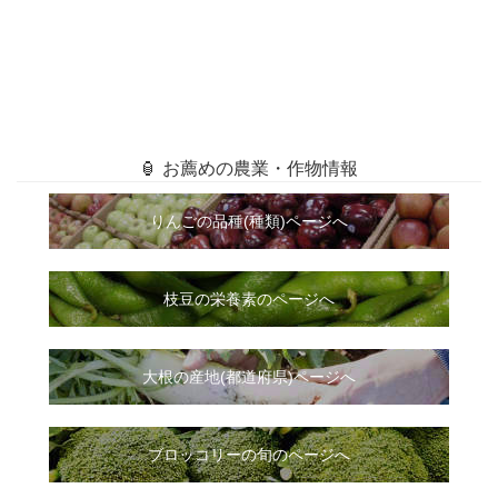
🏮 お薦めの農業・作物情報
りんごの品種(種類)ページへ
枝豆の栄養素のページへ
大根
の
産地(都道府県)ページへ
ブロッコリーの旬のページへ