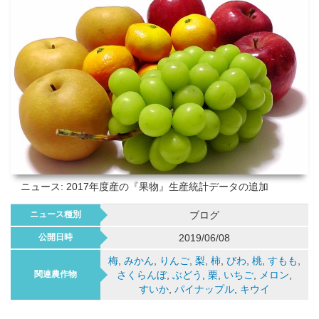
ニュース: 2017年度産の『果物』生産統計データの追加
ニュース種別
ブログ
公開日時
2019/06/08
梅
,
みかん
,
りんご
,
梨
,
柿
,
びわ
,
桃
,
すもも
,
関連農作物
さくらんぼ
,
ぶどう
,
栗
,
いちご
,
メロン
,
すいか
,
パイナップル
,
キウイ