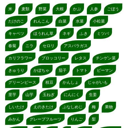
米
麦類
野菜
大根
かぶ
人参
ごぼう
たけのこ
れんこん
白菜
水菜
小松菜
キャベツ
ほうれん草
ネギ
ふき
ミツバ
春菊
ニラ
セロリ
アスパラガス
カリフラワー
ブロッコリー
レタス
チンゲン菜
きゅうり
かぼちゃ
茄子
トマト
ピーマン
グリーンピース
枝豆
かんしょ
じゃがいも
里芋
山芋
玉ねぎ
にんにく
生姜
しいたけ
えのきたけ
ぶなしめじ
梅
果物
みかん
グレープフルーツ
りんご
梨