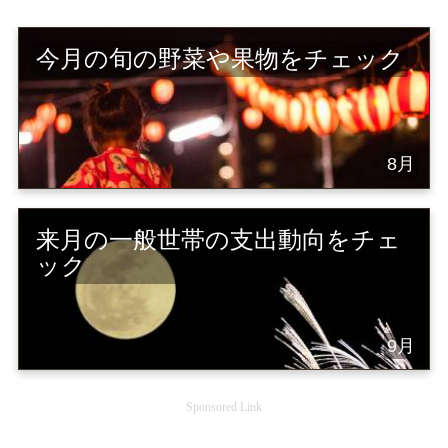
今月の旬の野菜や果物をチェック
8月
来月の一般世帯の支出動向をチェ
ック
9月
Sponsored Link