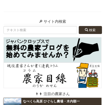
🔎 サイト内検索
検索
👨👩 注目の農家さん
なべくら高原 ひぐらし農場・木内順一