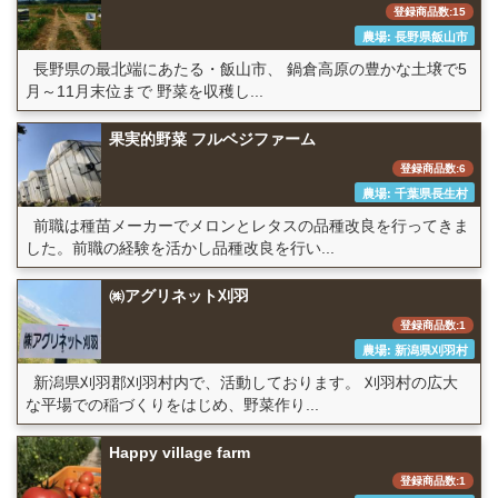
登録商品数:15
農場: 長野県飯山市
長野県の最北端にあたる・飯山市、 鍋倉高原の豊かな土壌で5
月～11月末位まで 野菜を収穫し...
果実的野菜 フルベジファーム
登録商品数:6
農場: 千葉県長生村
前職は種苗メーカーでメロンとレタスの品種改良を行ってきま
した。前職の経験を活かし品種改良を行い...
㈱アグリネット刈羽
登録商品数:1
農場: 新潟県刈羽村
新潟県刈羽郡刈羽村内で、活動しております。 刈羽村の広大
な平場での稲づくりをはじめ、野菜作り...
Happy village farm
登録商品数:1