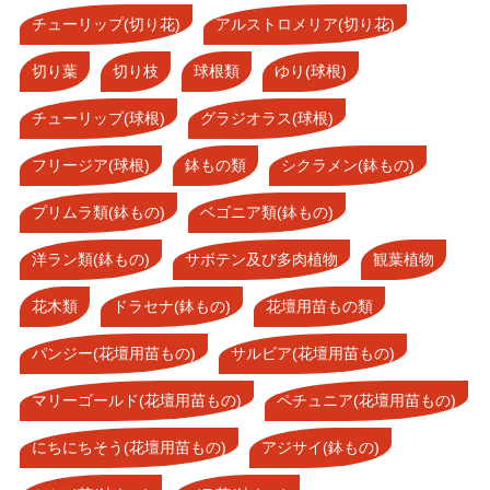
チューリップ(切り花)
アルストロメリア(切り花)
切り葉
切り枝
球根類
ゆり(球根)
チューリップ(球根)
グラジオラス(球根)
フリージア(球根)
鉢もの類
シクラメン(鉢もの)
プリムラ類(鉢もの)
ベゴニア類(鉢もの)
洋ラン類(鉢もの)
サボテン及び多肉植物
観葉植物
花木類
ドラセナ(鉢もの)
花壇用苗もの類
パンジー(花壇用苗もの)
サルビア(花壇用苗もの)
マリーゴールド(花壇用苗もの)
ペチュニア(花壇用苗もの)
にちにちそう(花壇用苗もの)
アジサイ(鉢もの)