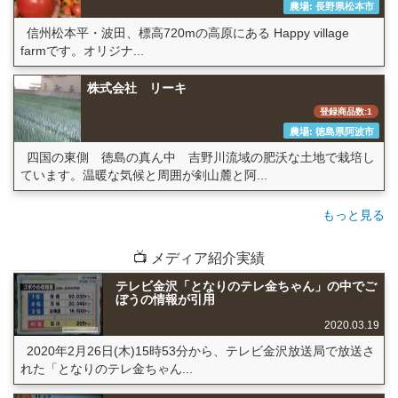
農場: 長野県松本市
信州松本平・波田、標高720mの高原にある Happy village
farmです。オリジナ...
株式会社 リーキ
登録商品数:1
農場: 徳島県阿波市
四国の東側 徳島の真ん中 吉野川流域の肥沃な土地で栽培し
ています。温暖な気候と周囲が剣山麓と阿...
もっと見る
📺 メディア紹介実績
テレビ金沢「となりのテレ金ちゃん」の中でご
ぼうの情報が引用
2020.03.19
2020年2月26日(木)15時53分から、テレビ金沢放送局で放送さ
れた「となりのテレ金ちゃん...