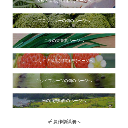
大根
の
産地(都道府県)ページへ
ブロッコリーの旬のページへ
ニラ
の
栄養素ページへ
いちご
の
産地(都道府県)ページへ
キウイフルーツの旬のページへ
米の消費動向のページへ
🍃 農作物詳細へ