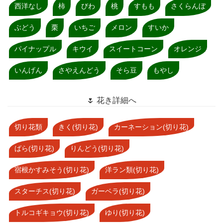
西洋なし
柿
びわ
桃
すもも
さくらんぼ
ぶどう
栗
いちご
メロン
すいか
パイナップル
キウイ
スイートコーン
オレンジ
いんげん
さやえんどう
そら豆
もやし
🌷 花き詳細へ
切り花類
きく(切り花)
カーネーション(切り花)
ばら(切り花)
りんどう(切り花)
宿根かすみそう(切り花)
洋ラン類(切り花)
スターチス(切り花)
ガーベラ(切り花)
トルコギキョウ(切り花)
ゆり(切り花)