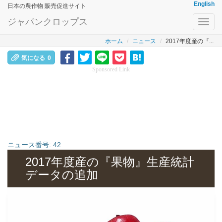
English
日本の農作物 販売促進サイト
ジャパンクロップス
Toggl
navig
ホーム
ニュース
2017年度産の『...
気になる
0
Sponsored Link
ニュース番号:
42
2017年度産の『果物』生産統計
データの追加