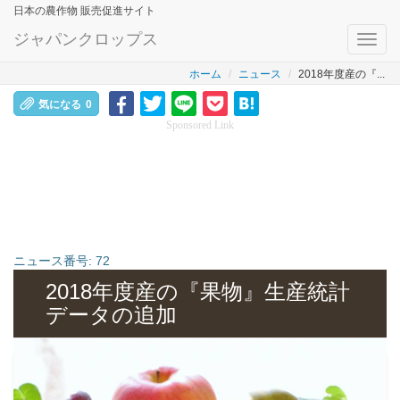
日本の農作物 販売促進サイト
ジャパンクロップス
Toggl
navig
ホーム
ニュース
2018年度産の『...
気になる
0
Sponsored Link
ニュース番号:
72
2018年度産の『果物』生産統計
データの追加