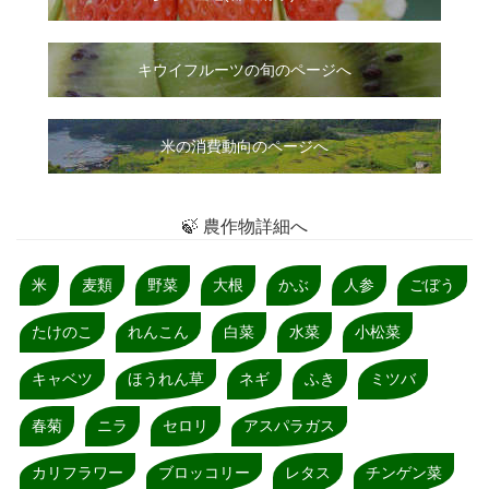
キウイフルーツの旬のページへ
米の消費動向のページへ
🍃 農作物詳細へ
米
麦類
野菜
大根
かぶ
人参
ごぼう
たけのこ
れんこん
白菜
水菜
小松菜
キャベツ
ほうれん草
ネギ
ふき
ミツバ
春菊
ニラ
セロリ
アスパラガス
カリフラワー
ブロッコリー
レタス
チンゲン菜