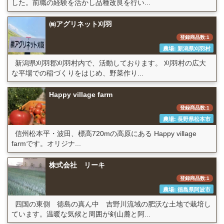
した。前職の経験を活かし品種改良を行い...
㈱アグリネット刈羽
登録商品数:1
農場: 新潟県刈羽村
新潟県刈羽郡刈羽村内で、活動しております。 刈羽村の広大
な平場での稲づくりをはじめ、野菜作り...
Happy village farm
登録商品数:1
農場: 長野県松本市
信州松本平・波田、標高720mの高原にある Happy village
farmです。オリジナ...
株式会社 リーキ
登録商品数:1
農場: 徳島県阿波市
四国の東側 徳島の真ん中 吉野川流域の肥沃な土地で栽培し
ています。温暖な気候と周囲が剣山麓と阿...