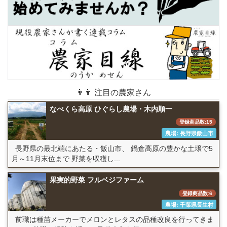
👨👩 注目の農家さん
なべくら高原 ひぐらし農場・木内順一
登録商品数:15
農場: 長野県飯山市
長野県の最北端にあたる・飯山市、 鍋倉高原の豊かな土壌で5
月～11月末位まで 野菜を収穫し...
果実的野菜 フルベジファーム
登録商品数:6
農場: 千葉県長生村
前職は種苗メーカーでメロンとレタスの品種改良を行ってきま