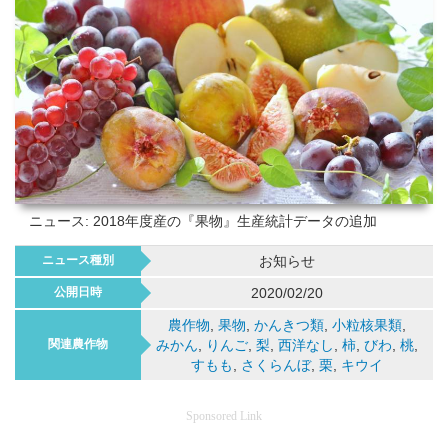
ニュース: 2018年度産の『果物』生産統計データの追加
ニュース種別
お知らせ
公開日時
2020/02/20
農作物
,
果物
,
かんきつ類
,
小粒核果類
,
関連農作物
みかん
,
りんご
,
梨
,
西洋なし
,
柿
,
びわ
,
桃
,
すもも
,
さくらんぼ
,
栗
,
キウイ
Sponsored Link