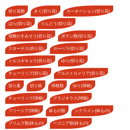
切り花類
きく(切り花)
カーネーション(切り花)
ばら(切り花)
りんどう(切り花)
宿根かすみそう(切り花)
洋ラン類(切り花)
スターチス(切り花)
ガーベラ(切り花)
トルコギキョウ(切り花)
ゆり(切り花)
チューリップ(切り花)
アルストロメリア(切り花)
切り葉
切り枝
球根類
ゆり(球根)
チューリップ(球根)
グラジオラス(球根)
フリージア(球根)
鉢もの類
シクラメン(鉢もの)
プリムラ類(鉢もの)
ベゴニア類(鉢もの)