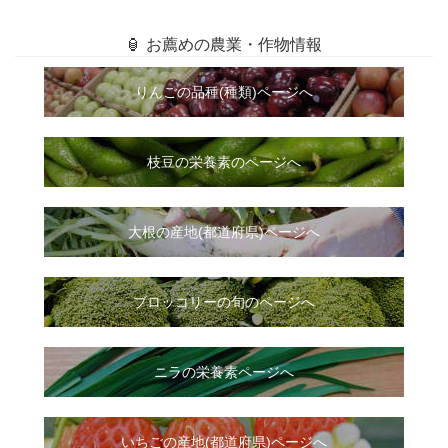
🏮 お薦めの農業・作物情報
りんごの品種(種類)ページへ
枝豆の栄養素のページへ
大根
の
産地(都道府県)ページへ
ブロッコリーの旬のページへ
ニラ
の
栄養素ページへ
いちご
の
産地(都道府県)ページへ