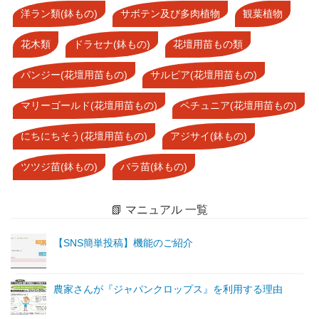
洋ラン類(鉢もの)
サボテン及び多肉植物
観葉植物
花木類
ドラセナ(鉢もの)
花壇用苗もの類
パンジー(花壇用苗もの)
サルビア(花壇用苗もの)
マリーゴールド(花壇用苗もの)
ペチュニア(花壇用苗もの)
にちにちそう(花壇用苗もの)
アジサイ(鉢もの)
ツツジ苗(鉢もの)
バラ苗(鉢もの)
📗 マニュアル 一覧
【SNS簡単投稿】機能のご紹介
農家さんが『ジャパンクロップス』を利用する理由