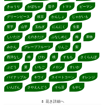
きゅうり
かぼちゃ
茄子
トマト
ピーマン
グリーンピース
枝豆
かんしょ
じゃがいも
里芋
山芋
玉ねぎ
にんにく
生姜
しいたけ
えのきたけ
ぶなしめじ
梅
果物
みかん
グレープフルーツ
りんご
梨
西洋なし
柿
びわ
桃
すもも
さくらんぼ
ぶどう
栗
いちご
メロン
すいか
パイナップル
キウイ
スイートコーン
オレンジ
いんげん
さやえんどう
そら豆
もやし
🌷 花き詳細へ