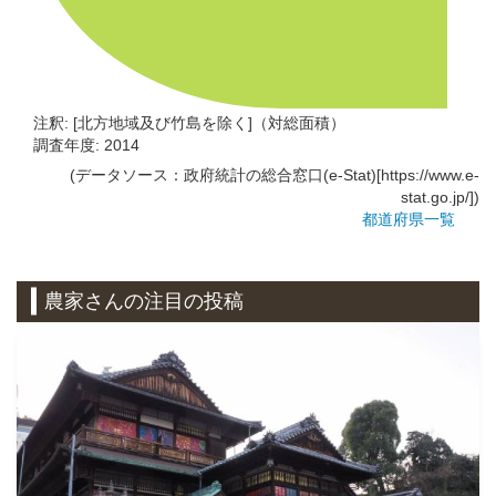
注釈: [北方地域及び竹島を除く]（対総面積）
調査年度: 2014
(データソース：政府統計の総合窓口(e-Stat)[https://www.e-
stat.go.jp/])
都道府県一覧
農家さんの注目の投稿