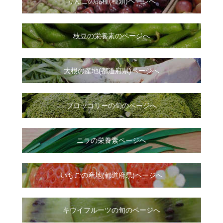
りんごの品種(種類)ページへ
枝豆の栄養素のページへ
大根
の
産地(都道府県)ページへ
ブロッコリーの旬のページへ
ニラ
の
栄養素ページへ
いちご
の
産地(都道府県)ページへ
キウイフルーツの旬のページへ