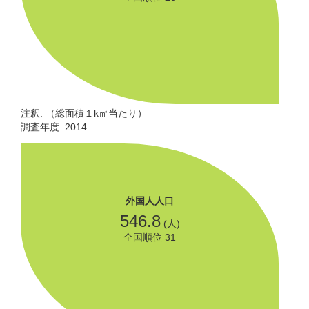
注釈: （総面積１k㎡当たり）
調査年度: 2014
外国人人口
546.8
(人)
全国順位 31