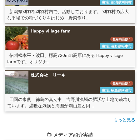
農場: 新潟県刈羽村
新潟県刈羽郡刈羽村内で、活動しております。 刈羽村の広大
な平場での稲づくりをはじめ、野菜作り...
Happy village farm
登録商品数:1
農場: 長野県松本市
信州松本平・波田、標高720mの高原にある Happy village
farmです。オリジナ...
株式会社 リーキ
登録商品数:1
農場: 徳島県阿波市
四国の東側 徳島の真ん中 吉野川流域の肥沃な土地で栽培し
ています。温暖な気候と周囲が剣山麓と阿...
もっと見る
📺 メディア紹介実績