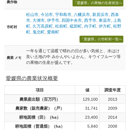
農作物
「愛媛県」の果物の生産状況へ
松山市
,
今治市
,
宇和島市
,
八幡浜市
,
新居浜市
,
西条
市
,
大洲市
,
伊予市
,
四国中央市
,
西予市
,
東温市
,
上島
町
,
久万高原町
,
松前町
,
砥部町
,
内子町
,
伊方町
,
松野
市町村
町
,
鬼北町
,
愛南町
「愛媛県」の市町村一覧へ
一年を通じて温暖で晴れの日が多い気候と、水はけ
良い土地の中 みかんやいよかん、キウイフルーツ等
農業 メモ
の果物の生産が盛んです。
愛媛県の農業状況概要
項目
値
調査年度
農業産出額（百万円）
129,100
2013
農家数（販売農家）（戸）
31,741
2009
耕地面積（田）（ha）
23,400
2014
耕地面積（普通畑）（ha）
5,840
2008