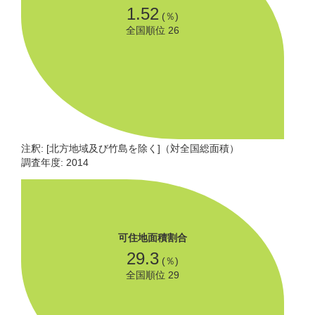
1.52
(％)
全国順位 26
注釈: [北方地域及び竹島を除く]（対全国総面積）
調査年度: 2014
可住地面積割合
29.3
(％)
全国順位 29