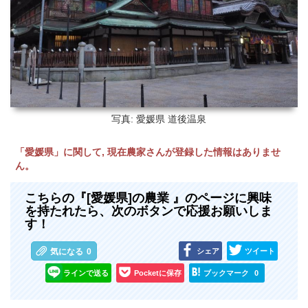
写真: 愛媛県
道後温泉
「愛媛県」に関して, 現在農家さんが登録した情報はありませ
ん。
こちらの『[愛媛県]の農業 』のページに興味
を持たれたら、次のボタンで応援お願いしま
す！
シェア
ツイート
気になる
0
ラインで送る
Pocketに保存
ブックマーク
0