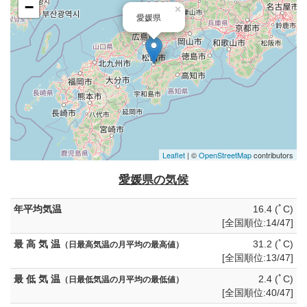
−
×
愛媛県
Leaflet
| ©
OpenStreetMap
contributors
愛媛県の気候
年平均気温
16.4 (ﾟC)
[全国順位:14/47]
最 高 気 温
31.2 (ﾟC)
（日最高気温の月平均の最高値）
[全国順位:13/47]
最 低 気 温
2.4 (ﾟC)
（日最低気温の月平均の最低値）
[全国順位:40/47]