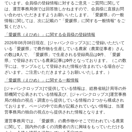
ています。会員様の登録情報に対するご意見・ご質問に関して
は、運営事務局側では回答致しかねますので、会員様に直接お問
い合わせいただきますようお願いいたします。「愛媛県」の一般
情報に関しては、次に記載の "「愛媛県」に関する一般情報" をご
覧ください。
「愛媛県（えひめ）」
に関する
会員様
の
登録
情報
2026年08月08日現在、[ジャパンクロップス]にご登録いただいて
いる「愛媛県」で農作物を生産している農家（農業従事者）さん
の数は
0
人で、「愛媛県」で生産される登録商品は
0
件、「愛媛
県」で登録されている農家記事は
0
件となっております。（この数
字には、サンプルとして登録された情報が含まれている場合がご
ざいます。ご注意いただきますようお願いいたします。）
「愛媛県（えひめ）」
に関する
一般
情報
[ジャパンクロップス]で提供している情報は、総務省統計局等の外
部機関で公表されている情報及び、[ジャパンクロップス]運営事務
局の独自の視点・調査から提供している情報の２つから構成され
ております。ページの中で出典が記載されていない情報は、当運
営事務局の独自の視点から提供された情報となります。
運営事務局では、「愛媛県」の農作物やそこで行われている農業
に関して、国内外の多くの消費者の方に興味をもっていただける