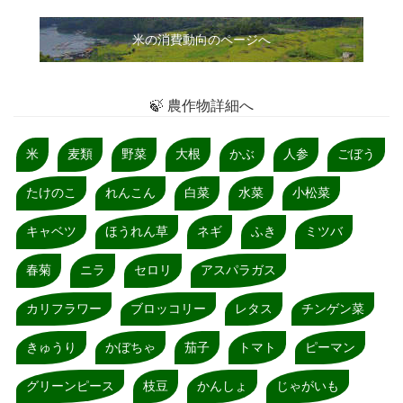
米の消費動向のページへ
🍃 農作物詳細へ
米
麦類
野菜
大根
かぶ
人参
ごぼう
たけのこ
れんこん
白菜
水菜
小松菜
キャベツ
ほうれん草
ネギ
ふき
ミツバ
春菊
ニラ
セロリ
アスパラガス
カリフラワー
ブロッコリー
レタス
チンゲン菜
きゅうり
かぼちゃ
茄子
トマト
ピーマン
グリーンピース
枝豆
かんしょ
じゃがいも