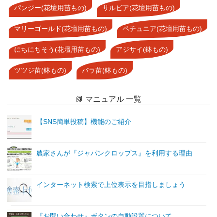
パンジー(花壇用苗もの)
サルビア(花壇用苗もの)
マリーゴールド(花壇用苗もの)
ペチュニア(花壇用苗もの)
にちにちそう(花壇用苗もの)
アジサイ(鉢もの)
ツツジ苗(鉢もの)
バラ苗(鉢もの)
📗 マニュアル 一覧
【SNS簡単投稿】機能のご紹介
農家さんが『ジャパンクロップス』を利用する理由
インターネット検索で上位表示を目指しましょう
『お問い合わせ』ボタンの自動設置について