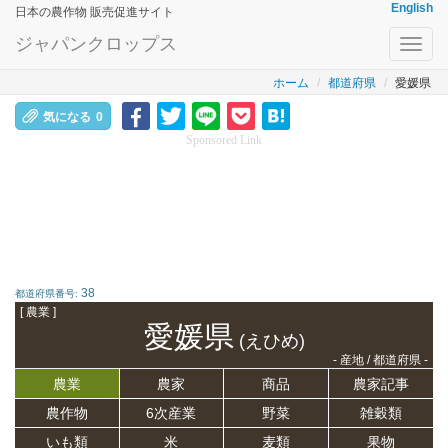
English
日本の農作物 販売促進サイト
ジャパンクロップス
Toggl
navig
ホーム
都道府県
愛媛県
気になる
0
Sponsored Link
38
都道府県番号:
[ 農業 ]
愛媛県
(えひめ)
- 産地 / 都道府県 -
農業
農家
商品
農家記事
農作物
6次産業
野菜
雑穀類
いも類
米
麦類
果物