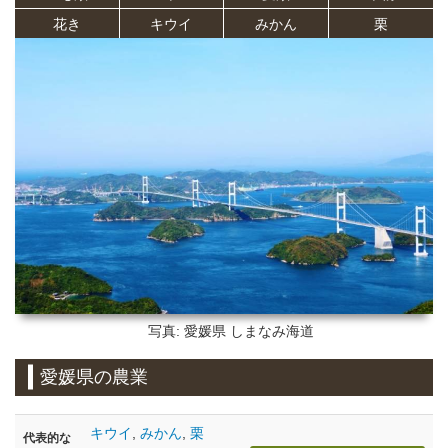
花き
キウイ
みかん
栗
写真: 愛媛県
しまなみ海道
愛媛県の農業
キウイ
,
みかん
,
栗
代表的な