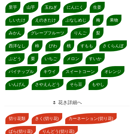
里芋
山芋
玉ねぎ
にんにく
生姜
しいたけ
えのきたけ
ぶなしめじ
梅
果物
みかん
グレープフルーツ
りんご
梨
西洋なし
柿
びわ
桃
すもも
さくらんぼ
ぶどう
栗
いちご
メロン
すいか
パイナップル
キウイ
スイートコーン
オレンジ
いんげん
さやえんどう
そら豆
もやし
🌷 花き詳細へ
切り花類
きく(切り花)
カーネーション(切り花)
ばら(切り花)
りんどう(切り花)