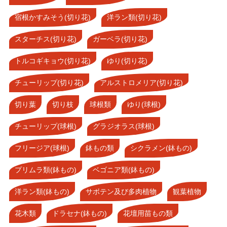
宿根かすみそう(切り花)
洋ラン類(切り花)
スターチス(切り花)
ガーベラ(切り花)
トルコギキョウ(切り花)
ゆり(切り花)
チューリップ(切り花)
アルストロメリア(切り花)
切り葉
切り枝
球根類
ゆり(球根)
チューリップ(球根)
グラジオラス(球根)
フリージア(球根)
鉢もの類
シクラメン(鉢もの)
プリムラ類(鉢もの)
ベゴニア類(鉢もの)
洋ラン類(鉢もの)
サボテン及び多肉植物
観葉植物
花木類
ドラセナ(鉢もの)
花壇用苗もの類