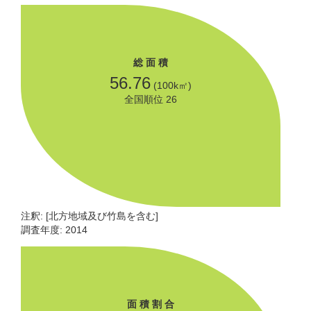
総 面 積
56.76
(100k㎡)
全国順位 26
注釈: [北方地域及び竹島を含む]
調査年度: 2014
面 積 割 合