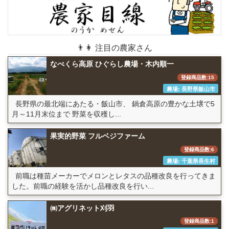
👨👩 注目の農家さん
なべくら高原 ひぐらし農場・木内順一
登録商品数:15
農場: 長野県飯山市
長野県の最北端にあたる・飯山市、 鍋倉高原の豊かな土壌で5
月～11月末位まで 野菜を収穫し...
果実的野菜 フルベジファーム
登録商品数:6
農場: 千葉県長生村
前職は種苗メーカーでメロンとレタスの品種改良を行ってきま
した。前職の経験を活かし品種改良を行い...
㈱アグリネット刈羽
登録商品数:1