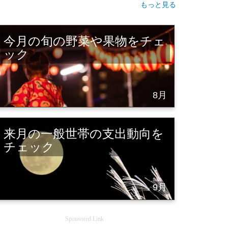
もっと見る
今月の旬の野菜や果物をチェ
ック
8月
来月の一般世帯の支出動向を
チェック
9月
Sponsored Link