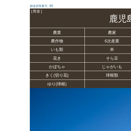
46
都道府県番号:
[ 野菜 ]
鹿児
農業
農家
農作物
6次産業
いも類
米
花き
そら豆
かぼちゃ
じゃがいも
きく(切り花)
球根類
ゆり(球根)