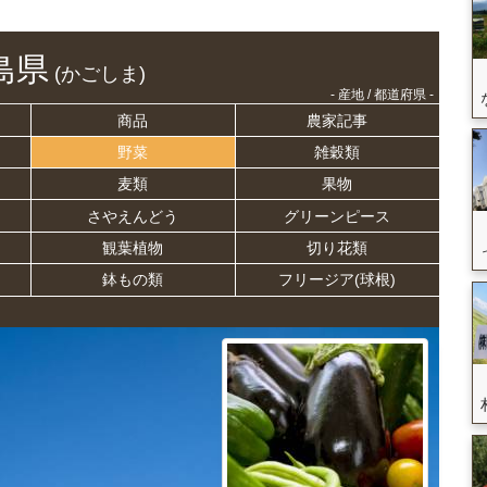
島県
(かごしま)
- 産地 / 都道府県 -
商品
農家記事
野菜
雑穀類
麦類
果物
さやえんどう
グリーンピース
観葉植物
切り花類
鉢もの類
フリージア(球根)