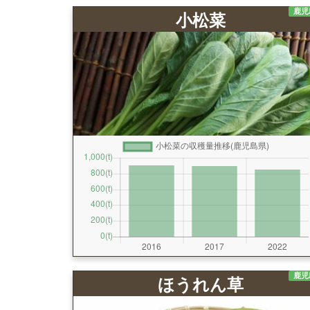
鹿児
小松菜
鹿児
ほうれん草