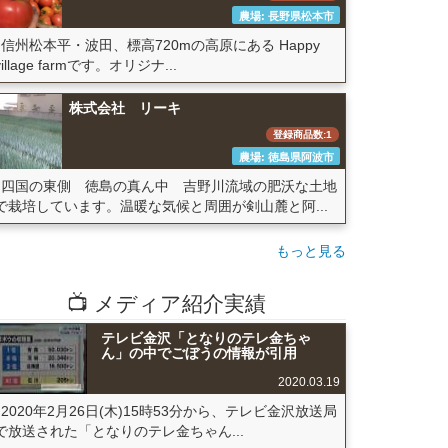
農場: 長野県松本市
信州松本平・波田、標高720mの高原にある Happy
village farmです。オリジナ...
株式会社 リーキ
登録商品数:1
農場: 徳島県阿波市
四国の東側 徳島の真ん中 吉野川流域の肥沃な土地
で栽培しています。温暖な気候と周囲が剣山麓と阿...
もっと見る
📺 メディア紹介実績
テレビ金沢「となりのテレ金ちゃ
ん」の中でごぼうの情報が引用
2020.03.19
2020年2月26日(木)15時53分から、テレビ金沢放送局
で放送された「となりのテレ金ちゃん...