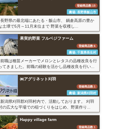
登録商品数:15
農場: 長野県飯山市
長野県の最北端にあたる・飯山市、 鍋倉高原の豊か
な土壌で5月～11月末位まで 野菜を収穫し...
果実的野菜 フルベジファーム
登録商品数:6
農場: 千葉県長生村
前職は種苗メーカーでメロンとレタスの品種改良を行
ってきました。前職の経験を活かし品種改良を行い...
㈱アグリネット刈羽
登録商品数:1
農場: 新潟県刈羽村
新潟県刈羽郡刈羽村内で、活動しております。 刈羽
村の広大な平場での稲づくりをはじめ、野菜作り...
Happy village farm
登録商品数:1