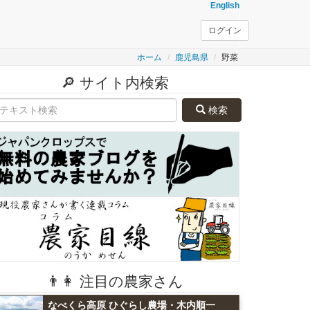
English
ログイン
ホーム
鹿児島県
野菜
🔎 サイト内検索
検索
👨👩 注目の農家さん
なべくら高原 ひぐらし農場・木内順一