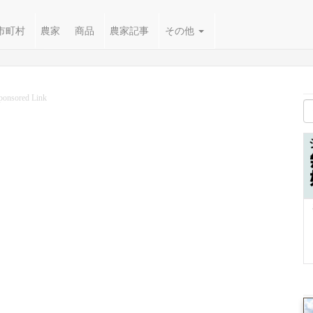
市町村
農家
商品
農家記事
その他
ponsored Link