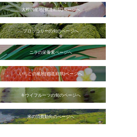
大根
の
産地(都道府県)ページへ
ブロッコリーの旬のページへ
ニラ
の
栄養素ページへ
いちご
の
産地(都道府県)ページへ
キウイフルーツの旬のページへ
米の消費動向のページへ